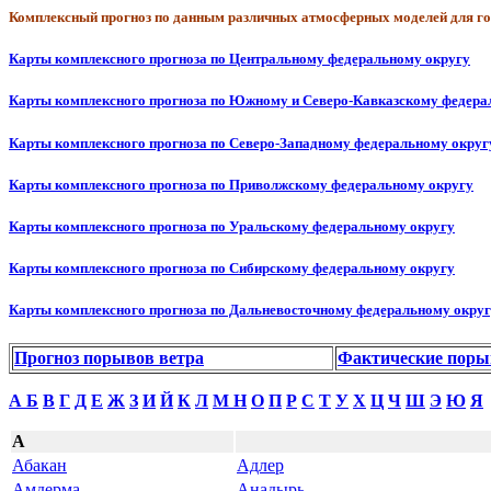
Комплексный прогноз по данным различных атмосферных моделей для го
Карты комплексного прогноза по Центральному федеральному округу
Карты комплексного прогноза по Южному и Северо-Кавказскому федер
Карты комплексного прогноза по Северо-Западному федеральному округ
Карты комплексного прогноза по Приволжскому федеральному округу
Карты комплексного прогноза по Уральскому федеральному округу
Карты комплексного прогноза по Сибирскому федеральному округу
Карты комплексного прогноза по Дальневосточному федеральному окру
Прогноз порывов ветра
Фактические поры
А
Б
В
Г
Д
Е
Ж
З
И
Й
К
Л
М
Н
О
П
Р
С
Т
У
Х
Ц
Ч
Ш
Э
Ю
Я
А
Абакан
Адлер
Амдерма
Анадырь