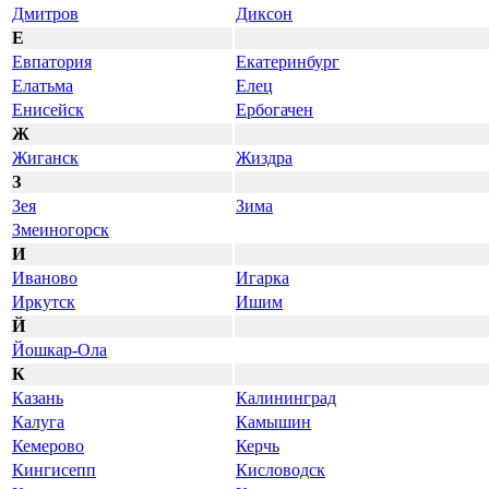
Дмитров
Диксон
Е
Евпатория
Екатеринбург
Елатьма
Елец
Енисейск
Ербогачен
Ж
Жиганск
Жиздра
З
Зея
Зима
Змеиногорск
И
Иваново
Игарка
Иркутск
Ишим
Й
Йошкар-Ола
К
Казань
Калининград
Калуга
Камышин
Кемерово
Керчь
Кингисепп
Кисловодск