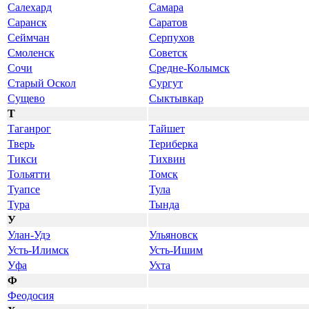
Салехард
Самара
Саранск
Саратов
Сеймчан
Серпухов
Смоленск
Советск
Сочи
Средне-Колымск
Старый Оскол
Сургут
Сущево
Сыктывкар
Т
Таганрог
Тайшет
Тверь
Териберка
Тикси
Тихвин
Тольятти
Томск
Туапсе
Тула
Тура
Тында
У
Улан-Удэ
Ульяновск
Усть-Илимск
Усть-Ишим
Уфа
Ухта
Ф
Феодосия