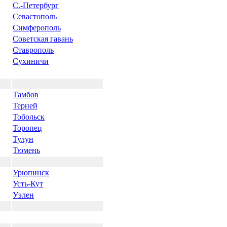
С.-Петербург
Севастополь
Симферополь
Советская гавань
Ставрополь
Сухиничи
Тамбов
Терней
Тобольск
Торопец
Тулун
Тюмень
Урюпинск
Усть-Кут
Уэлен