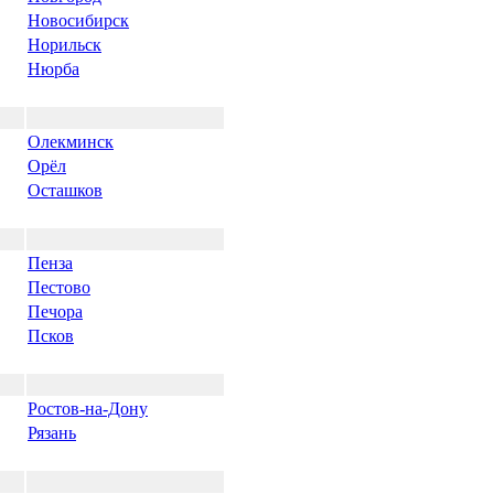
Новосибирск
Норильск
Нюрба
Олекминск
Орёл
Осташков
Пенза
Пестово
Печора
Псков
Ростов-на-Дону
Рязань