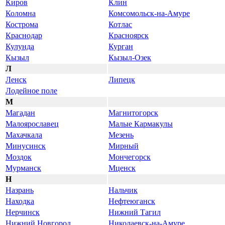
Киров
Клин
Коломна
Комсомольск-на-Амуре
Кострома
Котлас
Краснодар
Красноярск
Кулунда
Курган
Кызыл
Кызыл-Озек
Л
Ленск
Липецк
Лодейное поле
М
Магадан
Магнитогорск
Малоярославец
Малые Кармакулы
Махачкала
Мезень
Минусинск
Мирный
Моздок
Мончегорск
Мурманск
Мценск
Н
Назрань
Нальчик
Находка
Нефтеюганск
Нерчинск
Нижний Тагил
Нижний Новгород
Николаевск-на-Амуре