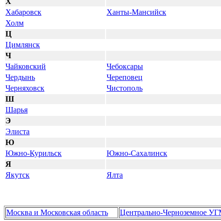
Х
Хабаровск
Ханты-Мансийск
Холм
Ц
Цимлянск
Ч
Чайковский
Чебоксары
Чердынь
Череповец
Черняховск
Чистополь
Ш
Шарья
Э
Элиста
Ю
Южно-Курильск
Южно-Сахалинск
Я
Якутск
Ялта
Москва и Московская область
Центрально-Черноземное У