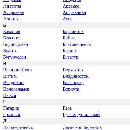
Апатиты
Арзамас
Астрахань
Астраханка
Ачинск
Аян
Б
Балашов
Барабинск
Белгород
Бийск
Биробиджан
Благовещенск
Братск
Брянск
Бугуруслан
Бузулук
В
Великие Луки
Верхоянск
Витим
Владивосток
Владимир
Волгоград
Волоколамск
Воркута
Выкса
Г
Гагарин
Гдов
Грозный
Гусь-Хрустальный
Д
Дальнереченск
Двинской Березник