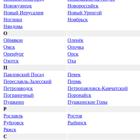
Новокузнецк
Новороссийск
Новый Иерусалим
Новый Уренгой
Ноглики
Ноябрьск
Няндома
О
Оймякон
Оленёк
Омск
Опочка
Оренбург
Орск
Охотск
Оха
П
Павловский Посад
Певек
Переславль-Залесский
Пермь
Петрозаводск
Петропавловск-Камчатский
Пограничный
Поронайск
Пушкино
Пушкинские Горы
Р
Рославль
Ростов
Рубцовск
Рыбинск
Ряжск
С