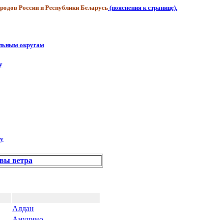
родов России и Республики Беларусь
(пояснения к странице).
альным округам
у
гу
вы ветра
Алдан
Анучино