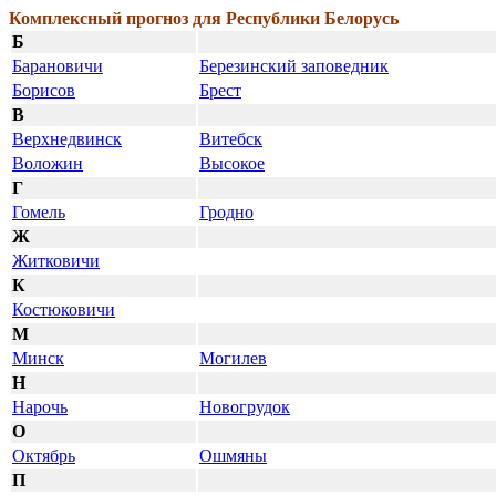
Комплексный прогноз для Республики Белорусь
Б
Барановичи
Березинский заповедник
Борисов
Брест
В
Верхнедвинск
Витебск
Воложин
Высокое
Г
Гомель
Гродно
Ж
Житковичи
К
Костюковичи
М
Минск
Могилев
Н
Нарочь
Новогрудок
О
Октябрь
Ошмяны
П