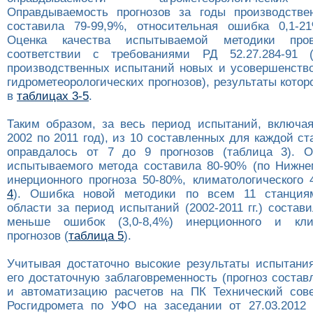
Оправдываемость прогнозов за годы производстве
составила 79-99,9%, относительная ошибка 0,1-2
Оценка качества испытываемой методики пр
соответствии с требованиями РД 52.27.284-91 
производственных испытаний новых и усовершенств
гидрометеорологических прогнозов), результаты кото
в
таблицах 3-5
.
Таким образом, за весь период испытаний, включая
2002 по 2011 год), из 10 составленных для каждой ст
оправдалось от 7 до 9 прогнозов (таблица 3). О
испытываемого метода составила 80-90% (по Нижне
инерционного прогноза 50-80%, климатологического 
4
). Ошибка новой методики по всем 11 станция
области за период испытаний (2002-2011 гг.) состави
меньше ошибок (3,0-8,4%) инерционного и клим
прогнозов (
таблица 5
).
Учитывая достаточно высокие результаты испытания
его достаточную заблаговременность (прогноз состав
и автоматизацию расчетов на ПК Технический сов
Росгидромета по УФО на заседании от 27.03.2012 