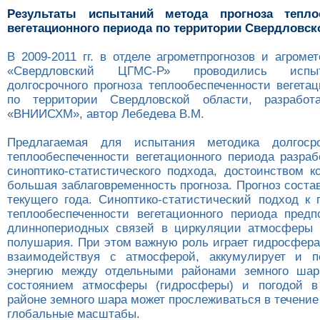
Результаты испытаний метода прогноза теплоо
вегетационного периода по территории Свердловск
В 2009-2011 гг. в отделе агрометпрогнозов и агром
«Свердловский ЦГМС-Р» проводились испы
долгосрочного прогноза теплообеспеченности вегета
по территории Свердловской области, разрабо
«ВНИИСХМ», автор Лебедева В.М.
Предлагаемая для испытания методика долгосро
теплообеспеченности вегетационного периода разраб
синоптико-статистического подхода, достоинством к
большая заблаговременность прогноза. Прогноз соста
текущего года. Синоптико-статистический подход к 
теплообеспеченности вегетационного периода предп
длиннопериодных связей в циркуляции атмосферы 
полушария. При этом важную роль играет гидросфера
взаимодействуя с атмосферой, аккумулирует и пе
энергию между отдельными районами земного шар
состоянием атмосферы (гидросферы) и погодой 
районе земного шара может прослеживаться в течение
глобальные масштабы.