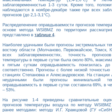
заблаговременностью 1-3 суток. Кроме того, полож
наблюдаются в ноябре-декабре также при всех забл
прогнозов (до 2,1-3,1°С).
Распределенение оправдываемости прогнозов темпера
основе метода WSIBMZ по территории рассматрив
представлено в
таблице 4
.
Наиболее удачными были прогнозы экстремальных тем
востоку области (Молчаново, Первомайское, Томск, 
всех заблаговременностях, точность прогнозо
температуры в первые сутки была около 80%, максим
к пятым суткам оправдываемость понизилась д
соответственно. Прогнозы с более низкой точностью
станциях Степановка и Александровское. На станции
неудачными были прогнозы минимальной те
оправдываемость в первые сутки составила 69%, в ч
– 53%.
На рисунке 1-4 приведены сравнительные оцен
прогнозов температуры воздуха по методу WSIBMZ
ранее методами: методу И.Г. Храмцовой (ГУ «Сиб