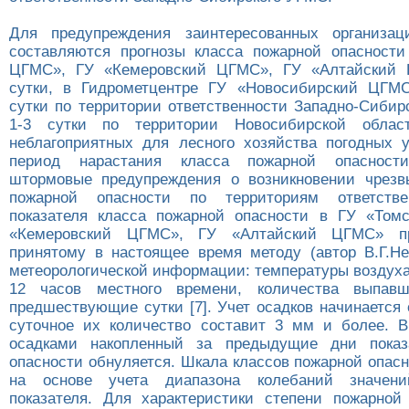
Для предупреждения заинтересованных организац
составляются прогнозы класса пожарной опасност
ЦГМС», ГУ «Кемеровский ЦГМС», ГУ «Алтайский
сутки, в Гидрометцентре ГУ «Новосибирский ЦГМ
сутки по территории ответственности Западно-Сибир
1-3 сутки по территории Новосибирской облас
неблагоприятных для лесного хозяйства погодных 
период нарастания класса пожарной опасности
штормовые предупреждения о возникновении чрезв
пожарной опасности по территориям ответстве
показателя класса пожарной опасности в ГУ «Том
«Кемеровский ЦГМС», ГУ «Алтайский ЦГМС» пр
принятому в настоящее время методу (автор В.Г.Не
метеорологической информации: температуры воздуха
12 часов местного времени, количества выпав
предшествующие сутки [7]. Учет осадков начинается с
суточное их количество составит 3 мм и более. 
осадками накопленный за предыдущие дни показ
опасности обнуляется. Шкала классов пожарной опас
на основе учета диапазона колебаний значени
показателя. Для характеристики степени пожарной