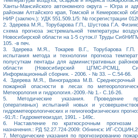
температуры воздуха, осадков и индекса пожароопас
Ханты-Мансийского автономного округа – Югра и а
районам Алтайского края, Томской и Кемеровской обл
НИР (заключ.): УДК 551.509.1/5: № госрегистрации 012
2. Здерева М.Я., Торубарова Г.П., Шустова Г.А. Физик
схема прогноза экстремальной температуры возду
Новосибирской области на 1-5 суток.// Труды СибНИГМИ
105. -в печ.
3. Здерева М.Я., Токарев В.Г., Торубарова Г.П.
испытания метода и технологии прогноза темпера
полусуткам пентады для административных районо
области (Новосибирский ЦГМС-РСМЦ, Си
Информационный сборник. - 2006. - № 33. – С.54-66.
4. Здерева М.Я., Виноградова М.В. Среднесрочный 
пожарной опасности в лесах по метеорологическ
Метеорология и гидрология.-2009.-№ 1.- С.16-26.
5. Методические указания. Проведение про
(оперативных) испытаний новых и усовершенство
гидрометеорологических и гелиогеофизических прогноз
-91:Л.: Гидрометеоиздат, 1991. - 149с.
6. Наставление по краткосрочным прогнозам 
назначения.: РД 52.27.724-2009: Обнинск: ИГ-СОЦИН,20
7. Методические указания по прогнозированию пожар