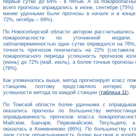
первые сутки до 64% - в пятые. А за пожароопасн
всего прогнозы оправдались в июне, сентябре (75%)
менее удачными были прогнозы в начале и в конце
72%, октябрь – 69%).
По Новосибирской области автором рассчитывались 
пожароопасности по уточненной модели
заблаговременностью одни сутки оправдался на 76%,
точность прогнозов понизилась на 22% (составила
пожароопасного периода успешность прогнозов ко
(июнь) до 72% (май, июль), а более точные прогнозы
(76%).
Как упоминалось выше, метод прогнозирует класс по
станциям, поэтому представляло интерес пр
успешности метода по каждой станции (
таблица 11
).
По Томской области более удачными с оправдыва
оказались прогнозы по большинству метеостан
оправдываемость прогнозов класса пожароопаснос
Майском, Бакчаре, Первомайском, Тегульдете, 
оказалась в Кожевниково (66%). По большинству ст
двое суток оправдываемость более высокая и колеб