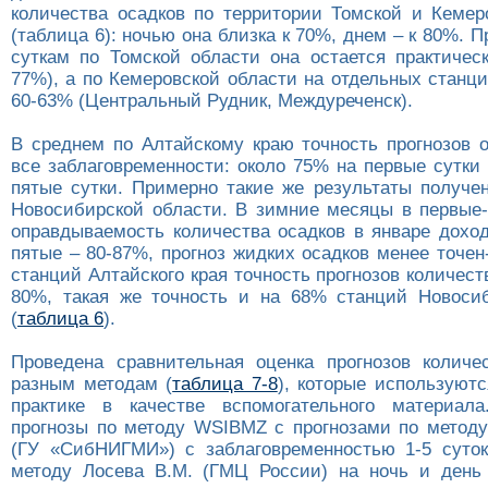
количества осадков по территории Томской и Кемер
(таблица 6): ночью она близка к 70%, днем – к 80%. П
суткам по Томской области она остается практическ
77%), а по Кемеровской области на отдельных станц
60-63% (Центральный Рудник, Междуреченск).
В среднем по Алтайскому краю точность прогнозов 
все заблаговременности: около 75% на первые сутки
пятые сутки. Примерно такие же результаты получе
Новосибирской области. В зимние месяцы в первые-
оправдываемость количества осадков в январе доход
пятые – 80-87%, прогноз жидких осадков менее точе
станций Алтайского края точность прогнозов количес
80%, такая же точность и на 68% станций Новоси
(
таблица 6
).
Проведена сравнительная оценка прогнозов количе
разным методам (
таблица 7-8
), которые используют
практике в качестве вспомогательного материала
прогнозы по методу WSIBMZ с прогнозами по методу
(ГУ «СибНИГМИ») с заблаговременностью 1-5 суток
методу Лосева В.М. (ГМЦ России) на ночь и день