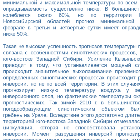
минимальной и максимальной температуры по всем
оправдываемость существенно ниже. В большинст
колеблется около 60%, но по территории 
Новосибирской областей прогноз минимальной 
феврале в третьи и четвертые сутки имеет оправ
ниже 50%.
Такая не высокая успешность прогнозов температуры
связана с особенностями синоптических процессов,
юго-востоке Западной Сибири. Усиление Кызыльск
приводит к тому, что устанавливается мощный с
происходит значительное выхолаживание приземно
определенных синоптических процессах происходит 
инверсии, но не по всей территории. В этих случа
прогнозирует низкую температуру воздуха у з
инверсионного слоя, но фактические температуры о
прогностических. Так зимой 2010 г. в большинст
погодообразующим синоптическим объектом бы
гребень на Урале. Вследствие этого достаточно длит
территорией юго-востока Западной Сибири отмечалас
циркуляция, которая не способствовала устан
инверсии. Момент разрушения инверсий прогнозир