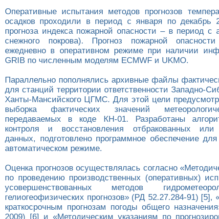
Оперативные испытания методов прогнозов темпер
осадков проходили в период с января по декабрь 2
прогноза индекса пожарной опасности – в период с 
снежного покрова). Прогноз пожарной опасности
ежедневно в оперативном режиме при наличии инф
GRIB по численным моделям ECMWF и UKMO.
Параллельно пополнялись архивные файлы фактиче
для станций территории ответственности Западно-Си
Ханты-Мансийского ЦГМС. Для этой цели предусмотр
выборка фактических значений метеорологич
передаваемых в коде КН-01. Разработаны алгори
контроля и восстановления отбракованных или
данных, подготовлено программное обеспечение для
автоматическом режиме.
Оценка прогнозов осуществлялась согласно «Методич
по проведению производственных (оперативных) ис
усовершенствованных методов гидрометеор
гелиогеофизических прогнозов» (РД 52.27.284-91) [5],
краткосрочным прогнозам погоды общего назначения»
2009) [6] и «Методическим указаниям по прогнозир