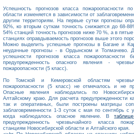
Успешность прогнозов класса пожароопасности по
области изменяется в зависимости от заблаговремен
другим территориям. На первые сутки прогнозы опр
92%, ко вторым суткам точность снижается до 68-88
54% станций точность прогнозов ниже 70 %, а в пятые
станциях оправдываемость прогнозов выше этого поро
Можно выделить успешные прогнозы в Багане и Ка
неудачные прогнозы - в Ордынском и Толмачево. 
успешности прогнозов класса пожароопасности б
предупрежденность опасного явления - чрезвы
пожароопасности (5 класс).
По Томской и Кемеровской областям чрезвыч
пожароопасности (5 класс) не отмечалось и не пр
Опасные явления наблюдались по Новосибирс
Алтайскому краю. Для расчета предупрежденности ка
так и оперативных, были построены матрицы соп
заблаговременности 1-3 суток с мая по сентябрь с 
когда наблюдалось опасное явление. В
таблиц
предупрежденность чрезвычайного класса пожа
станциям Новосибирской области и Алтайского края.