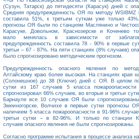
<>br По Новосибирской области на станциях набл
(Сузун, Татарск) до пятидесяти (Карасук) дней с о
Средняя предупрежденность ОЯ по методу WSIBMZ 
составила 51%, к третьим суткам уже только 43%
прогнозы ОЯ были по станциям Маслянино и Чистооз
Карасуке, Довольном, Краснозерске и Коченево то
мало менялась в зависимости от заблагов
предупрежденность составила 78 - 90% в первые сут
третьи – 67 - 87%. На пяти станциях (8% случаев) оп
было спрогнозировано методическим прогнозом.
Предупрежденность опасного явления по мет
Алтайскому краю более высокая. На станциях края н
(Солонешное) до 38 (Ключи) дней с ОЯ. В целом п
сутки из 167 случаев 5 класса пожароопасност
спрогнозировал 66% случаев, во вторые и третьи сутк
Барнауле все 10 случаев ОЯ были спрогнозированы
Змеиногорске, Волчихе в первые сутки прогнозы О
наличием 5 класса пожароопасности в 91-96% случае
третьи сутки – в 82-96%. И только по станции К
случаев опасного явления не были спрогнозированы.
Согласно программе испытания в процессе анализа н