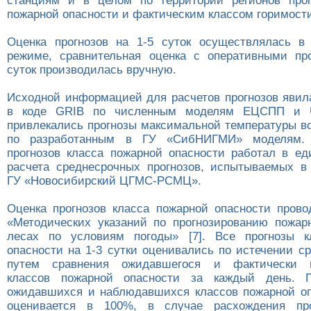
станциям и в целом по территории регионов прог
пожарной опасности и фактическим классом горимост
Оценка прогнозов на 1-5 суток осуществлялась в
режиме, сравнительная оценка с оперативными пр
суток производилась вручную.
Исходной информацией для расчетов прогнозов яви
в коде GRIB по численным моделям ЕЦСПП и 
привлекались прогнозы максимальной температуры во
по разработанным в ГУ «СибНИГМИ» моделям. 
прогнозов класса пожарной опасности работал в ед
расчета среднесрочных прогнозов, испытываемых в
ГУ «Новосибирский ЦГМС-РСМЦ».
Оценка прогнозов класса пожарной опасности прово
«Методических указаний по прогнозированию пожар
лесах по условиям погоды» [7]. Все прогнозы к
опасности на 1-3 сутки оценивались по истечении с
путем сравнения ожидавшегося и фактически н
классов пожарной опасности за каждый день. 
ожидавшихся и наблюдавшихся классов пожарной оп
оценивается в 100%, в случае расхождения пр