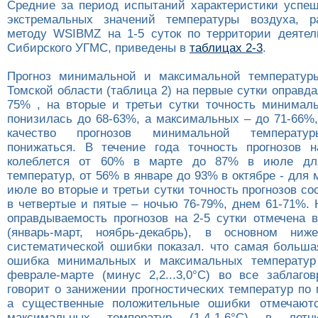
Средние за период испытаний характеристики успеш
экстремальных значений температуры воздуха, р
методу WSIBMZ на 1-5 суток по территории деятел
Сибирского УГМС, приведены в
таблицах 2-3
.
Прогноз минимальной и максимальной температур
Томской области (таблица 2) на первые сутки оправд
75% , на вторые и третьи сутки точность минимал
понизилась до 68-63%, а максимальных – до 71-66%,
качество прогнозов минимальной температу
понижаться. В течение года точность прогнозов 
колеблется от 60% в марте до 87% в июле дл
температур, от 56% в январе до 93% в октябре - для
июле во вторые и третьи сутки точность прогнозов со
в четвертые и пятые – ночью 76-79%, днем 61-71%. 
оправдываемость прогнозов на 2-5 сутки отмечена 
(январь-март, ноябрь-декабрь), в основном ни
систематической ошибки показал. что самая больша
ошибка минимальных и максимальных температур
феврале-марте (минус 2,2...3,0°С) во все заблагов
говорит о занижении прогностических температур по
а существенные положительные ошибки отмечаютс
максимальных температур (1,4-1,6°С) в ле