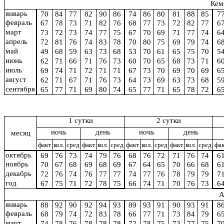
Кем
январь
70
84
77
82
90
86
74
86
80
81
88
85
7
февраль
67
78
73
71
82
76
68
77
73
72
82
77
6
март
73
72
73
74
77
75
67
70
69
71
77
74
6
апрель
72
81
76
74
83
78
70
80
75
69
79
74
6
май
49
68
59
63
73
68
53
70
61
65
75
70
5
июнь
62
71
66
71
76
73
60
70
65
68
73
71
6
июль
69
74
71
72
71
71
67
73
70
69
70
69
6
август
62
71
67
71
76
73
64
73
69
63
73
68
5
сентября
65
77
71
69
80
74
65
77
71
65
78
72
6
1 сутки
2 сутки
ночь
день
ночь
день
месяц
факт
кол.
сред
факт
кол.
сред
факт
кол.
сред
факт
кол.
сред
фак
октябрь
69
76
73
74
79
76
68
76
72
71
76
74
6
ноябрь
70
67
68
69
68
69
67
64
65
70
66
68
6
декабрь
72
76
74
76
77
77
74
77
76
78
79
79
7
год
67
75
71
72
78
75
66
74
71
70
76
73
6
А
январь
88
92
90
92
94
93
89
93
91
90
93
91
8
февраль
68
79
74
72
83
78
66
77
71
73
84
79
6
март
74
78
76
78
78
78
72
78
75
73
77
75
7