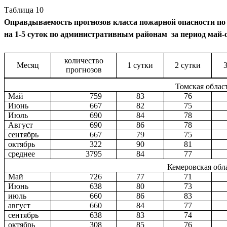
Таблица 10
Оправдываемость
прогнозов класса пожарной опасности п
на 1-5 суток по административным районам
за период май-
количество
Месяц
1 сутки
2 сутки
прогнозов
Томская облас
Май
759
83
76
Июнь
667
82
75
Июль
690
84
78
Август
690
86
78
сентябрь
667
79
75
октябрь
322
90
81
среднее
3795
84
77
Кемеровская обл
Май
726
77
71
Июнь
638
80
73
июль
660
86
83
август
660
84
77
сентябрь
638
83
74
октябрь
308
85
76