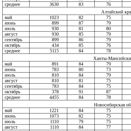
среднее
3630
83
76
Алтайский кр
май
1023
82
75
июнь
899
87
79
июль
930
81
80
август
930
85
79
сентябрь
899
86
79
октябрь
434
85
76
среднее
5115
84
78
Ханты-Мансийск
май
891
84
79
июнь
783
80
73
июль
810
84
79
август
810
81
75
сентябрь
783
84
75
октябрь
378
91
87
среднее
4455
84
78
Новосибирская об
май
1221
84
75
июнь
1073
82
75
июль
1110
79
75
август
1110
84
77