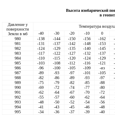
Высота изобарической по
в геопо
Давление у
Температура воздуха
поверхности
-40
-30
-20
-10
0
Земли в
мб
980
-138
-144
-150
-156
-162
981
-131
-137
-142
-148
-153
982
-124
-129
-135
-140
-145
983
-117
-122
-127
-132
-137
984
-110
-115
-120
-124
-129
985
-103
-108
-112
-116
-121
986
-96
-100
-105
-109
-из
987
-89
-93
-97
-101
-105
988
-82
-86
-89
-93
-97
989
-75
-79
-82
-85
-88
990
-69
-72
-74
-77
-80
991
-62
-64
-67
-70
-72
992
-55
-57
-60
-62
-64
993
-48
-50
-52
-54
-56
994
-41
-43
-45
-46
-48
995
-34
-36
-37
-39
-40