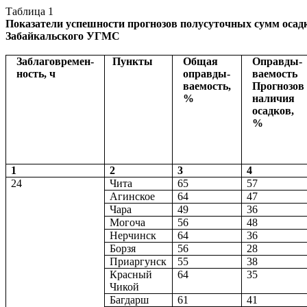
Таблица 1
Показатели успешности прогнозов полусуточных сумм осадк
Забайкальского УГМС
Заблаговремен-
Пункты
Общая
Оправды-
ность
, ч
оправды
-
ваемость
ваемость
,
Прогнозов
%
наличия
осадков,
%
1
2
3
4
24
Чита
65
57
Агинское
64
47
Чара
49
36
Могоча
56
48
Нерчинск
64
36
Борзя
56
28
Приаргунск
55
38
Красный
64
35
Чикой
Багдарш
61
41