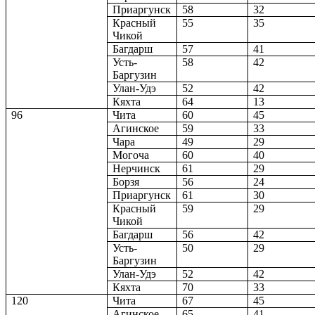
Приаргунск
58
32
Красный
55
35
Чикой
Багдарш
57
41
Усть-
58
42
Баргузин
Улан-Удэ
52
42
Кяхта
64
13
96
Чита
60
45
Агинское
59
33
Чара
49
29
Могоча
60
40
Нерчинск
61
29
Борзя
56
24
Приаргунск
61
30
Красный
59
29
Чикой
Багдарш
56
42
Усть-
50
29
Баргузин
Улан-Удэ
52
42
Кяхта
70
33
120
Чита
67
45
Агинское
65
41