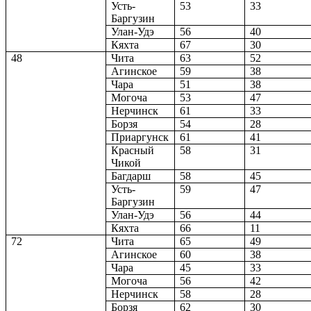
Усть-
53
33
Баргузин
Улан-Удэ
56
40
Кяхта
67
30
48
Чита
63
52
Агинское
59
38
Чара
51
38
Могоча
53
47
Нерчинск
61
33
Борзя
54
28
Приаргунск
61
41
Красный
58
31
Чикой
Багдарш
58
45
Усть-
59
47
Баргузин
Улан-Удэ
56
44
Кяхта
66
11
72
Чита
65
49
Агинское
60
38
Чара
45
33
Могоча
56
42
Нерчинск
58
28
Борзя
62
30