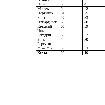
Чара
53
41
Могоча
64
42
Нерчинск
61
25
Борзя
67
33
Приаргунск
66
40
Красный
65
39
Чикой
Багдарш
63
52
Усть-
54
39
Баргузин
Улан-Удэ
57
53
Кяхта
69
19