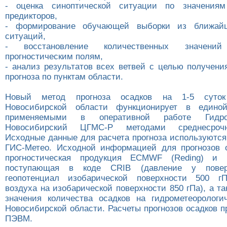
- оценка синоптической ситуации по значения
предикторов,
- формирование обучающей выборки из ближайш
ситуаций,
- восстановление количественных значени
прогностическим полям,
- анализ результатов всех ветвей с целью получени
прогноза по пунктам области.
Новый метод прогноза осадков на 1-5 суто
Новосибирской области функционирует в едино
применяемыми в оперативной работе Гидро
Новосибирский ЦГМС-Р методами среднесрочн
Исходные данные для расчета прогноза используются
ГИС-Метео. Исходной информацией для прогнозов 
прогностическая продукция ECMWF (Reding) и 
поступающая в коде СRIВ (давление у повер
геопотенциал изобарической поверхности 500 гП
воздуха на изобарической поверхности 850 гПа), а т
значения количества осадков на гидрометеорологи
Новосибирской области. Расчеты прогнозов осадков 
ПЭВМ.