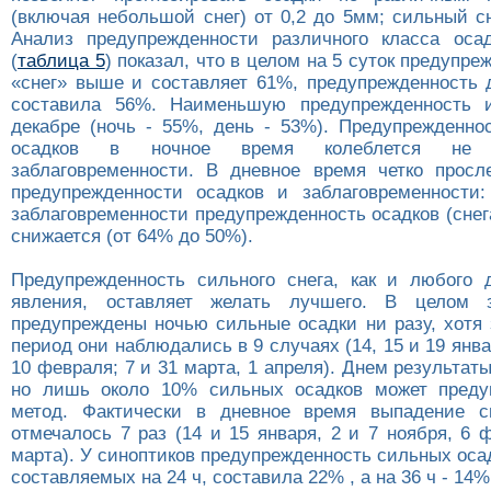
(включая небольшой снег) от 0,2 до 5мм; сильный с
Анализ предупрежденности различного класса оса
(
таблица 5
) показал, что в целом на 5 суток предупре
«снег» выше и составляет 61%, предупрежденность 
составила 56%. Наименьшую предупрежденность 
декабре (ночь - 55%, день - 53%). Предупрежденнос
осадков в ночное время колеблется не
заблаговременности. В дневное время четко просл
предупрежденности осадков и заблаговременности
заблаговременности предупрежденность осадков (снега
снижается (от 64% до 50%).
Предупрежденность сильного снега, как и любого д
явления, оставляет желать лучшего. В целом 
предупреждены ночью сильные осадки ни разу, хотя
период они наблюдались в 9 случаях (14, 15 и 19 январ
10 февраля; 7 и 31 марта, 1 апреля). Днем результат
но лишь около 10% сильных осадков может преду
метод. Фактически в дневное время выпадение с
отмечалось 7 раз (14 и 15 января, 2 и 7 ноября, 6 
марта). У синоптиков предупрежденность сильных осад
составляемых на 24 ч, составила 22% , а на 36 ч - 14%