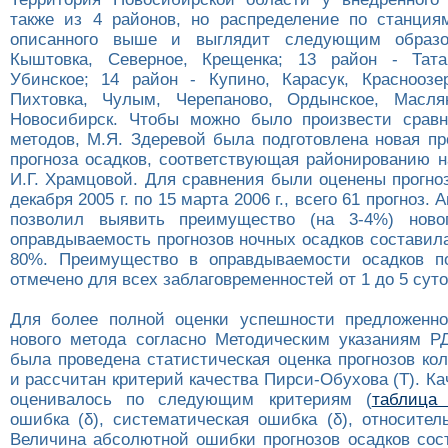
также из 4 районов, но распределение по станция
описанного выше и выглядит следующим образо
Кыштовка, Северное, Крещенка; 13 район - Татар
Убинское; 14 район - Купино, Карасук, Красноозе
Пихтовка, Чулым, Черепаново, Ордынское, Маслян
Новосибирск. Чтобы можно было произвести сравн
методов, М.Я. Здеревой была подготовлена новая пр
прогноза осадков, соответствующая районированию н
И.Г. Храмцовой. Для сравнения были оценены прогно
декабря 2005 г. по 15 марта 2006 г., всего 61 прогноз.
позволил выявить преимущество (на 3-4%) новог
оправдываемость прогнозов ночных осадков составил
80%. Преимущество в оправдываемости осадков п
отмечено для всех заблаговременностей от 1 до 5 суто
Для более полной оценки успешности предложенно
нового метода согласно Методическим указаниям РД
была проведена статистическая оценка прогнозов ко
и рассчитан критерий качества Пирси-Обухова (Т). Ка
оценивалось по следующим критериям (
таблица
ошибка (δ), систематическая ошибка (δ), относител
Величина абсолютной ошибки прогнозов осадков сост