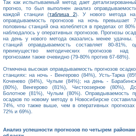
Так как испытываемый метод дает детализированны
прогноз, то был выполнен анализ оправдываемост
каждой станции (
таблица 2
). У нового метода на
оправдываемость прогнозов на ночь превышает
половины станций она колеблется в пределах от 80%
наблюдалось у оперативных прогнозов. Прогнозы оса
на день у нового метода оказались менее удачны.
станций оправдываемость составляет 80-81%, 
преимущество методических прогнозов над с
прогнозами также очевидно (79-80% против 67-68%).
Отмечена высокая оправдываемость прогнозов осадк
станциях: на ночь - Венгерово (84%), Усть-Тарка (85
Коченево (84%), Чулым (84%); на день - Барабинск
(80%), Венгерово (81%), Чистоозерное (80%), До
Болотное (81%), Чулым (80%). Оправдываемость п
осадков по новому методу в Новосибирске составила
74%, что также выше, чем в оперативных прогнозах 
72% и 69%).
Анализ успешности прогнозов по четырем районам
области