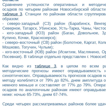
Сравнение успешности оперативных и методиче
осадков по четырем районам Новосибирской области
таблице 3
. Станции по районам области сгруппир
образом:
- северо-западный (СЗ) район (Барабинск, Венге
Северное, Татарск, Убинское, Усть-Тарка, Чаны, Чисто
- юго-западный (ЮЗ) район (Баган, Довольное, Зд
Купино, Кочки, Краснозерск);
- северо–восточный (СВ) район (Болотное, Каргат, Кол
Мошково, Тогучин, Чулым);
- юго-восточный (ЮВ) район (Искитим, Маслянино, О
Посевная). В таблице отдельно представлен г. Новосиб
Как видно из
таблице 3
, в целом по всем ра
методические прогнозы имеют оправдываемость
синоптических. Оправдываемость прогнозов осадков н
методу колеблется от 79% до 82%, днем амплитуда 
немного меньше и составляет от 77% до 79%. Опера
осадков по аналогичным районам имеют оправдывае
ниже: ночью 65-73%, днем 67-74%.
Среди четырех рассматриваемых районов более уда