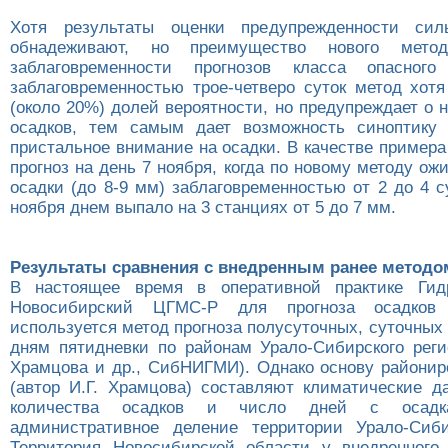
Хотя результаты оценки предупрежденности сил
обнадеживают, но преимущество нового мет
заблаговременности прогнозов класса опасного
заблаговременностью трое-четверо суток метод хот
(около 20%) долей вероятности, но предупреждает о
осадков, тем самым дает возможность синоптику 
пристальное внимание на осадки. В качестве пример
прогноз на день 7 ноября, когда по новому методу о
осадки (до 8-9 мм) заблаговременностью от 2 до 4 с
ноября днем выпало на 3 станциях от 5 до 7 мм.
Результаты сравнения с внедренным ранее методо
В настоящее время в оперативной практике Гид
Новосибирский ЦГМС-Р для прогноза осадков
используется метод прогноза полусуточных, суточных
дням пятидневки по районам Урало-Сибирского регио
Храмцова и др., СибНИГМИ). Однако основу районир
(автор И.Г. Храмцова) составляют климатические д
количества осадков и число дней с осадк
административное деление территории Урало-Сиби
Территория Новосибирской области у внедренного