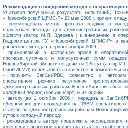
Рекомендации о внедрении метода в оперативную 
Учитывая полученные результаты испытаний, Техни
«Новосибирский ЦГМС-Р» 23 мая 2006 г. принял след
- рекомендовать метод прогноза осадков в холо
полусуткам пентады для административных районо
области (автор М.Я. Здерева ) к внедрению в опе
Гидрометцентра ГУ «Новосибирский ЦГМС-Р» в кач
расчетного метода с первого ноября 2006 г.;
- применяемый в настоящее время в оперативно
прогноза суточных и полусуточных сумм осадков
Новосибирской области по дням на 1-5 сут (автор И.Г.
СибНИГМИ) использовать в качестве вспомогательног
- поручить ЗапСибРВЦ совместно с автором
оперативном режиме регулярное прогнозирован
административным районам Новосибирской области
холодный период (ноябрь-март) и их оценку;
- автору до 1 октября 2006 г. передать в ЗапСиб
обеспечение для проведения на ПЭВМ оперативного 
осадков по административным районам Новосибирской
суток в холодный период;
- рекомендовать автору продолжить исследования, 
улучшение прогнозов количества осадков, особенно 