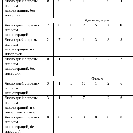
Число дней с
превы-
0
0
0
1
1
0
4
шением
концентраций, без
инверсий.
Диоксид серы
Число дней с
превы-
2
8
8
2
5
10
10
шением
концентраций
Число дней с
превы-
2
7
6
1
3
8
8
шением
концентраций
и с
инверсией.
Число дней с
превы-
0
1
2
1
2
2
2
шением
концентраций, без
инверсий.
Фенол
Число дней с
превы-
3
1
5
10
1
2
6
шением
концентраций
Число дней с
превы-
3
1
3
7
1
2
6
шением
концентраций
и с
инверсией
.
с
инвер
.
Число дней с
превы-
0
0
2
3
0
0
0
шением
концентраций, без
инверсий.