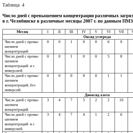
Таблица
4
Число дней с превышением концентрации различных загр
в г. Челябинске в различные месяцы
2007 г
. по данным ПМЗ
Месяц
I
II
III
IV
V
VI
VII
Оксид углерода
Число дней с
превы-
0
0
1
0
0
6
9
шением
концентраций
Число дней с
превы-
0
0
1
0
0
5
8
шением
концентраций
и с
инверсией.
Число дней с
превы-
0
0
0
0
0
1
1
шением
концентраций, без
инверсий.
Диоксид азота
Число дней с
превы-
3
4
7
5
2
2
10
шением
концентраций
Число дней с
превы-
3
4
7
4
1
2
6
шением
концентраций
и с
инверсией.