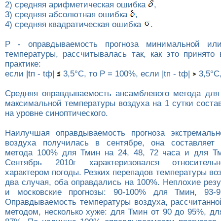
2) средняя арифметическая ошибка
,
3) средняя абсолютная ошибка
,
4) средняя квадратическая ошибка
.
Р - оправдываемость прогноза минимальной ил
температуры, рассчитывалась так, как это принято 
практике:
если |tп - tф|
3,5°C, то P = 100%, если |tп - tф|
3,5°C,
Средняя оправдываемость ансамблевого метода дл
максимальной температуры воздуха на 1 сутки соста
на уровне синоптического.
Наилучшая оправдываемость прогноза экстремальн
воздуха получилась в сентябре, она составляет 
метода 100% для Тмин на 24, 48, 72 часа и для Тм
Сентябрь 2010г характеризовался относитель
характером погоды. Резких перепадов температуры во
два случая, оба оправдались на 100%. Неплохие рез
и московские прогнозы: 90-100% для Тмин, 93-
Оправдываемость температуры воздуха, рассчитанно
методом, несколько хуже: для Тмин от 90 до 95%, дл