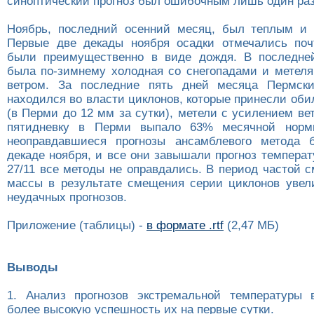
синоптический прогноз был ошибочным лишь один раз
Ноябрь, последний осенний месяц, был теплым и 
Первые две декады ноября осадки отмечались поч
были преимущественно в виде дождя. В последней
была по-зимнему холодная со снегопадами и метел
ветром. За последние пять дней месяца Пермск
находился во власти циклонов, которые принесли об
(в Перми до 12 мм за сутки), метели с усилением вет
пятидневку в Перми выпало 63% месячной норм
неоправдавшиеся прогнозы ансамблевого метода 
декаде ноября, и все они завышали прогноз температ
27/11 все методы не оправдались. В период частой 
массы в результате смещения серии циклонов увел
неудачных прогнозов.
Приложение (таблицы) -
в формате .rtf
(2,47 МБ)
Выводы
1. Анализ прогнозов экстремальной температуры 
более высокую успешность их на первые сутки.