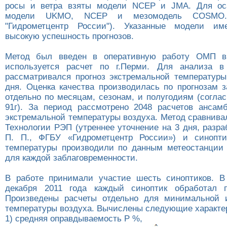
росы и ветра взяты модели NCEP и JMA. Для ос
модели UKMO, NCEP и мезомодель COSMO.
"Гидрометцентр России"). Указанные модели им
высокую успешность прогнозов.
Метод был введен в оперативную работу ОМП в 
используется расчет по г.Перми. Для анализа в
рассматривался прогноз экстремальной температуры
дня. Оценка качества производилась по прогнозам з
отдельно по месяцам, сезонам, и полугодиям (соглас
91г). За период рассмотрено 2048 расчетов анса
экстремальной температуры воздуха. Метод сравнива
Технологии РЭП (утреннее уточнение на 3 дня, разр
П. П., ФГБУ «Гидрометцентр России») и синопти
температуры производили по данным метеостанции
для каждой заблаговременности.
В работе принимали участие шесть синоптиков. В
декабря 2011 года каждый синоптик обработал 
Произведены расчеты отдельно для минимальной 
температуры воздуха. Вычислены следующие характе
1) средняя оправдываемость Р %,