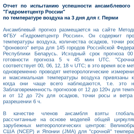
Отчет по испытанию успешности ансамблевого 
"Гидрометцентр России"
по температуре воздуха на 3 дня для г. Перми
Ансамблевый прогноз размещается на сайте Метод
ФГБУ «Гидрометцентр России». Он содержит про
температуры воздуха, количества осадков, точки ро
"фонового" ветра для 145 городов Российской Федер
Республики Беларусь. Исходный срок прогноза 0
готовности прогноза 5 ч 45 мин UTC. "Срочна
соответствует 00, 06, 12, 18 ч UTC; в это время все м
одновременно проводят метеорологические измерен
и максимальная температуры воздуха привязаны к
когда они чаще всего наблюдаются, т.е. это 
Заблаговременность прогнозов от 12 до 120ч для тем
и от 12 до 72ч для осадков, точки росы и ветра
разрешении 6 ч.
В качестве членов ансамбля взяты глобаль
рассчитанные на основе моделей общей циркул
зарубежных метеорологических центров: Великобр
США (NCEP) и Японии (JMA) для "срочной" темпера