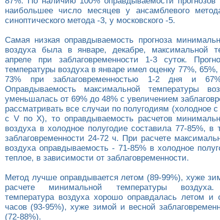
87%. По наличию 100% оправдываемости прогнозов 
наибольшее число месяцев у ансамблевого метода
синоптического метода -3, у московского -5.
Самая низкая оправдываемость прогноза минималь
воздуха была в январе, декабре, максимальной т
апреле при заблаговременности 1-3 суток. Прогн
температуры воздуха в январе имел оценку 77%, 65%, 
73% при заблаговременностью 1-2 дня и 67
Оправдываемость максимальной температуры во
уменьшалась от 69% до 48% с увеличением заблаговр
рассматривать все случаи по полугодиям (холодное с X
с V по X), то оправдываемость расчетов минималь
воздуха в холодное полугодие составила 77-85%, в 
заблаговременности 24-72 ч. При расчете максималь
воздуха оправдываемость - 71-85% в холодное полуг
теплое, в зависимости от заблаговременности.
Метод лучше оправдывается летом (89-99%), хуже зи
расчете минимальной температуры воздуха.
температура воздуха хорошо оправдалась летом и 
часов (93-95%), хуже зимой и весной заблаговремен
(72-88%).