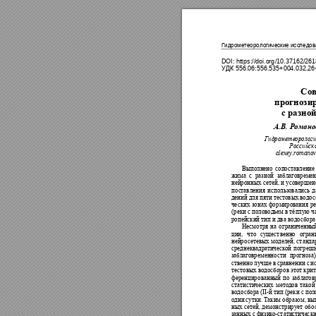
Гидрометеорологические ис
следов
DOI
: https://
doi
.
org
/10.371
62/261
556.06:55
6.535+00
4.032.
26
УДК
Сов
прогнози
с разной
А.В.
Романо
Гидроме
те
орол
ог
Российс
к
alexey
.
romano
Выполнено 
сопо
ставление
жима 
с 
разной 
заблаг
овреме
нейронных сете
й, и 
усовершен
по
ставления 
использовали
сь 
д
дений дл
я пяти тестовых 
во
дос
че
ских 
зо
нах 
фо
рмирования 
р
(реки с по
лов
о
дьем в
 тёплу
ю ч
ропейский тип
и два водос
бора
Несмот
ря 
на 
о
граниченный
ции, 
что 
су
щест
венно 
огран
нейро
с
етевых
моделей, ст
анда
среднеквадра
тичес
к
ой 
пог
реш
заблаг
овременно
сти 
пр
огноза
ственно 
лучше в
сравнении с 
и
те
стовых во
до
сборо
в этот кри
ференциро
ванный 
по 
заблаг
о
в
статистически
х 
методов 
так
ой
II-
во
до
сбора (
й тип
(реки с по
л
одни 
сутки.
Т
а
ким образом, вы
ных 
с
етей, 
демо
нстрирует 
обо
-
занных с 
физик
о
ст
атистичес
к