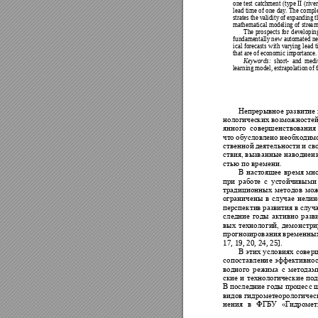
o
ne test
 catchment
 (
type I
I (ri
ver
lead t
im
e of
 one
 day
. 
The
 com
pl
strates th
e validi
ty of expandin
g 
mathe
matical model
ing of strea
m
The
 prospec
ts f
or developin
funda
me
ntal
ly new
 aut
omat
ed n
ical fore
casts with 
varying lead t
that are o
f econo
mic importance.
Keywords:
short
- 
and medi
learnin
g model, extr
apolat
ion of 
Непрерывное
 развитие 
нологичес
ких 
воз
можнос
тей
янного 
совершенствов
ания
что 
обусловлено
необходим
ственной
деятел
ьности 
и св
ствия,
 вызванные наводнен
стью по времени.
В 
на
стоящее
время 
мно
при 
работе 
с 
устойчивы
ми
традицион
ных 
методов
мож
ограничен
ы 
в 
с
лучае 
не
лин
перспек
тив развития в случ
следние 
годы 
актив
но 
разв
вых 
технологи
й, 
демонст
ри
прогнозирования временных
17, 19, 20, 24, 25].
В 
этих 
услов
иях 
совер
сопоставлен
ие 
эффекти
вн
ос
водного 
режим
а 
с 
методам
ские 
и 
технологич
еск
ие 
под
В по
следние год
ы про
цесс 
видов 
гидрометеорологичес
нения 
в 
ФГБУ 
«
Гидромет