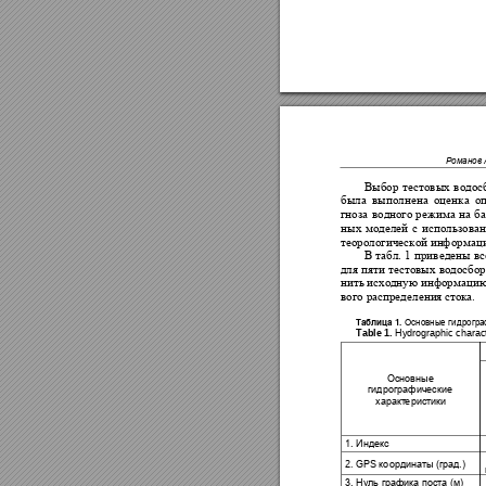
Романо
в 
Выбор 
тестовых 
водос
была 
в
ыполнена
о
ценка
о
гноза 
водного 
р
ежима 
на 
ба
ных 
моделей
с 
использова
теорологической ин
фор
мац
. 
В 
табл
1 
привед
ены 
вс
для 
пяти 
те
стовых 
водосбор
нить 
исходную 
информацию
вого распр
еделени
я сто
ка.
Таблица 1. 
Основные 
гидрогра
Table 1.
Hydrogr
aphic c
harac
Основ
ные 
гидрографич
еские
характ
еристики
1.
Индекс
2.
GPS
координаты (
град.)
3.
Нуль г
рафика по
ста (м)