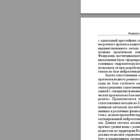
Романо
в 
с
адаптаци
ей простей
ших с
несрочного п
рогноза во
дног
вершенств
ованног
о 
мето
да 
полнена 
практи
чески
для
Федерации, насчитываю
щег
выполнен
ия была сформи
р
основным 
гидрометеоролог
пользовать её при разработ
к
гнозов на базе нейрос
етевы
За
дача 
сопоставления
 э
прогнозов 
водного 
режима 
с
ходы 
на 
базе 
глубокого 
ма
этапом 
решения
су
щественн
занной 
с совершен
ствова
ни
ческих 
пр
огнозов 
на 
б
азе 
вы
ромета». 
Пре
дполагаетс
я, 
ч
сопоставлен
ия метод
ов н
а б
ванными
методами 
для 
неб
женных в
разл
ичных 
физик
стока, 
должен 
произойти 
пе
матизированной 
нейр
осетев
зов. 
Данная 
система
должн
прогноз уровн
я воды 
с разн
водпостов 
по 
т
ерритории 
Ро
должна 
позволять 
упр
авля
ть
боту и
 поддержив
ать сист
е