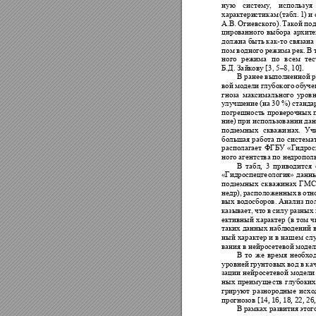
ную 
систему, 
использ
уя
. 
характери
стика
м
(
т
абл
1) 
и 
А.В.
Огиевского). 
Такой 
под
цированного 
выбора 
архите
-
должна быть как
то связана
пом водного режима 
рек. В 
ного 
ре
жима 
по 
всем 
т
е
[
]. 
Б.Д.
За
йко
ву 
3, 5‒8, 10
В ранее выполнен
ной р
вой 
модели 
гл
убокого 
обу
че
гноза 
максимального 
уровн
улучшение 
(
на 
30
%) 
станда
погрешность 
проверочны
х 
ние) 
при использовании д
а
подземных
сква
жинах. 
Уч
большая 
работа
по 
система
располагает
ФГБУ 
«Гидрос
ного агентства по не
дропол
, 
В 
табл
3 
приводи
тся 
«Гидроспецге
ология» 
данны
подземных
скважин
ах 
ГМС
недр), 
расположенных 
в
отн
вых 
водосборов. 
Анализ 
по
казывает, 
что 
в 
силу 
разных 
ективный
характер 
(в 
том 
ч
та
ких 
данных 
наблюдений 
ный 
характер и 
в 
нашем 
сл
вания в нейросетевой
 модел
В 
то
ж
е 
время 
н
еобхо
уровней 
грун
товых 
вод в 
ка
зации 
нейросетевой 
модели
ных 
преимущест
в 
глубоких
грируют
разнородн
ые 
исхо
[
14, 16, 18, 22, 26
прогнозов 
В 
рамках р
азвития
этог