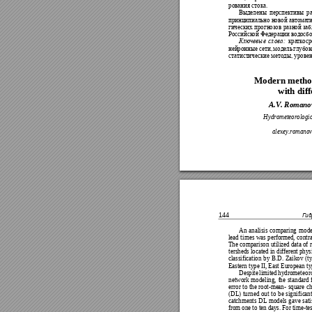
рова
ния с
ток
а.
Выделены 
перспективы 
ра
принципиально но
вой ав
тома
т
гиче
ских пр
огнозов 
разно
й заб
Российск
о
й 
Феде
рации в
одосб
Ключевы
е 
сл
ова:
кра
тк
о
ср
нейронные 
сети, 
модель 
г
лубок
статистиче
ски
е методы, урове
Modern metho
with diff
A.
V.
 Rom
ano
Hydr
omete
orolo
gi
alexey
.
romano
144
Гид
A
n analisis
compa
ring 
mode
lead ti
mes was performed, co
ntr
The comp
arison u
tiliz
ed
 data
 of 
ters
heds l
ocate
d i
n dif
fere
nt phy
s
classi
fication b
y B.D. Zaikov
(t
Eastern
 type II, East
 European
 t
Despite lim
ited hydrometeor
netw
ork
 model
ing, t
he standar
d 
error to the root
-
mean
- 
square c
(DL
) turned out t
o be 
signific
an
catch
ments DL
models gav
e sat
from one t
o ten days. 
For time
-
te