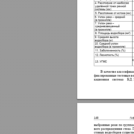
4.
Расстояни
е от наи
более
удалённ
ой точки речн
ой
системы (км)
5.
Расстоян
ие от ист
ока (км)
6.
– 
Уклон реки 
средний
(в промилле)
7.
–
Уклон реки 
средневзвешен
ный 
(в промилле)
2
)
8.
Площадь в
одосбора
 (км
9.
Средняя выс
ота
водосбора
 (м)
10.
Средний
 уклон
водосбора
 (в проми
лле)
11.
Заболоч
енность
 (%)
12.
Лесистост
ь (%)
К
13.
УГ
МС
В 
к
ачестве 
классифика
фиксиров
анные тесто
вые в
кационная
систем
а 
Б.
Д.
148
Гид
выбранны
е 
реки 
по 
группа
вого 
распределен
ия 
стока
. 
стовых 
водос
боров 
суще
ст