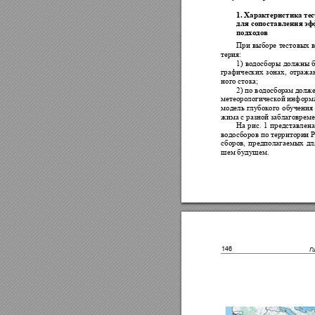
1. Характеристика те
для сопоставления 
эф
подходов
При 
выборе 
тестов
ых 
терия: 
1) 
водосбо
ры 
должны
графическ
их 
зонах
, 
отража
ного стока; 
2) по 
водосбор
ам
долже
метеорол
огической информа
модель 
глубокого 
обуч
ения 
жима с раз
ной забл
аговр
ем
На 
рис. 
1 
представ
лена
водосборов по территори
и 
сборов, 
предполаг
аемых 
дл
шем буду
щем.
146
Г