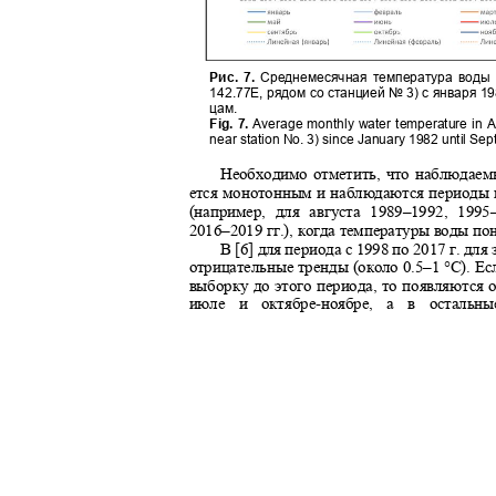
Рис. 7.
Среднемесячная температура воды в
142.77E, рядом со станцией № 3) с января 19
цам.
Fig. 7.
Average monthly water temperature in 
near station No. 3) since January 1982 until S
Необходимо отметить, что наблюдаем
ется монотонным и наблюдаются периоды
(например, для августа 1989–
1992, 1995
2016
–2019 гг.), когда температуры воды п
В [6] для периода с 1998 по 2017 г. д
отрицательные тренды (около 0.5–
1
°С). Е
выборку до этого периода, то появляются 
июле и октябре
-
ноябре, а в осталь