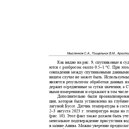
Мысленков С.А., Пищальник В.М., Архипк
Как видно на рис. 9, спутниковые и с
ются с разбросом около 0.5–
1
°С. При это
совпадения между спутниковыми данным
нашем случае не может быть. Используем
является результатом обработки данных и
держит осредненные за сутки значения, а
ными измерениями и отражают в том числе
Дополнительно были проанализиров
ции, которая была установлена на глубин
лагуной Буссе. Датчик температуры в сост
2
–3 августа 2023 г. температура воды на
(рис. 10). Этот факт также должен быть уч
ментальное подтверждение присутствия вод
в заливе Анива. Можно уверенно предполаг