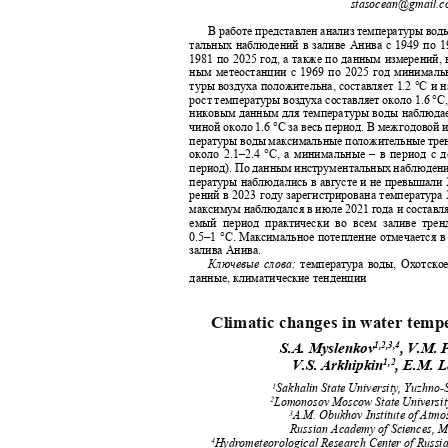
stasocean@gmail.
В работе представлен анализ температуры во
тальных наблюдений в заливе Анива с 1949 по 
1981 по 2025 год, а также по данным измерений,
ным метеостанции с 1969 по 2025 год минималь
туры воздуха положительна, составляет 1.2 °С и 
рост температуры воздуха составляет около 1.6 °С,
никовым данным для температуры воды наблюда
чиной около 1.6 °С за весь период. В межгодовой
пературы воды максимальные положительные тре
около 2.1–2.4 °С, а минимальные – в период с д
период). По данным инструментальных наблюдени
пературы наблюдались в августе и не превышали
рений в 2023 году зарегистрирована температур
максимум наблюдался в июле 2021 года и составля
емый период практически во всем заливе тр
0.5–1 °С. Максимальное потепление отмечается в
залива Анива.
Ключевые слова:
температура воды, Охотско
данные, климатические тенденции
Climatic changes in water tem
1,2,3,4
S.
А
. Myslenkov
, V.M. 
1,2
V.S. Arkhipkin
, E.M. L
Sakhalin State University, Yuzhno-
1
Lomonosov Moscow State Universi
2
A.M. Obukhov Institute of Atm
3
Russian Academy of Sciences, 
Hydrometeorological Research Center of Russi
4