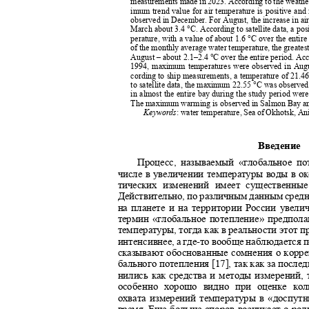
measurements made in 2023. According to the weather
imum trend value for air temperature is positive and 
observed in December. For August, the increase in ai
March about 3.4 °C. According to satellite data, a pos
perature, with a value of about 1.6 °C over the entire
of the monthly average water temperature, the greatest
August – about 2.1–2.4 °C over the entire period. Ac
1994, maximum temperatures were observed in Augu
cording to ship measurements, a temperature of 21.4
to satellite data, the maximum 22.55 °C was observed
in almost the entire bay during the study period we
The maximum warming is observed in Salmon Bay and
Keywords
: water temperature, Sea of Okhotsk, Ani
Введение
Процесс, называемый «глобальное по
числе в увеличении температуры воды в о
тических изменений имеет существенны
Действительно, по различным данным средн
на планете и на территории России увелич
термин «глобальное потепление» предпол
температуры, тогда как в реальности этот п
интенсивнее, а где
-
то вообще наблюдается 
сказывают обоснованные сомнения о корр
бального потепления [17], так как за посл
нились как средства и методы измерений,
особенно хорошо видно при оценке ко
охвата измерений температуры в «доспут