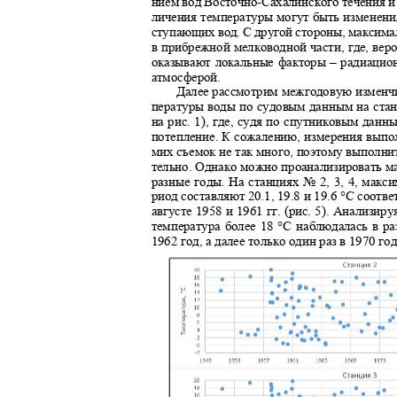
нием вод Восточно
-
Сахалинского течения и
личения температуры могут быть изменени
ступающих вод. С другой стороны, максим
в прибрежной мелководной части, где, ве
оказывают локальные факторы – радиацио
атмосферой.
Далее рассмотрим межгодовую изменч
пературы воды по судовым данным на стан
на рис. 1), где, судя по спутниковым дан
потепление. К сожалению, измерения выпо
мих съемок не так много, поэтому выполни
тельно. Однако можно проанализировать 
разные годы. На станциях № 2, 3
, 4,
макси
риод составляют 20.1, 19.8 и 19.6 °С соот
августе 1958 и 1961 гг. (рис. 5). Анализи
температура более 18 °С наблюдалась в р
1962 год, а далее только один раз в 1970 го