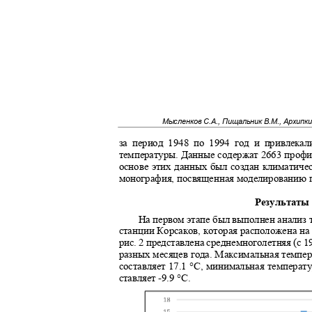
Мысленков С.А., Пищальник В.М., Архипк
за период 1948 по 1994 год и привлека
температуры. Данные содержат 2663 профи
основе этих данных был создан климатич
монография, посвященная моделированию п
Результат
На первом этапе был выполнен анализ 
станции Корсаков, которая расположена на
рис. 2 представлена среднемноголетняя (с 1
разных месяцев года. Максимальная темпер
составляет 17.1 °С, минимальная температ
ставляет
-
9.9 °С.