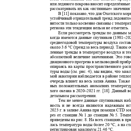
или ледяного покрова вносит определённые
рассматривать их как «истинные» значени
В [11] показано, что для Охотского мор
устойчивый отрицательный тренд ледовитос
витости только косвенно связаны с темпера
региона эти тенденции нельзя не отметить
Если рассмотреть тренды по данным м
когда имеются данные спутников (1981–202
среднегодовой температуры воздуха состав
около 3.6 °С (тренд за весь период). Таки
ленные тренды в температуре воздуха и т
абсолютной величине значениями. Это го
диационного прогрева в мелководной прибр
опираясь на карты пространственного рас
туры воды (см. рис. 4)
,
мы видим, что мак
мой акватории наблюдается в районе тепло
очередь влияет на весь залив Анива. Такж
ных положительных аномалиях температу
хого океана в 2020‒2021 гг. [18]. Данный 
детальном рассмотрении.
Тем не менее данные спутниковых на
ность и не всегда являются надежным и
2023
г. в заливе Анива при помощи
CTD
зо
рез от станции № 1 до станции № 5. Темпе
приведены на рис. 8. На всех станциях в 
лась температура воды более 20 °С, а на 
регистрирован максимум 21.46 °С
.