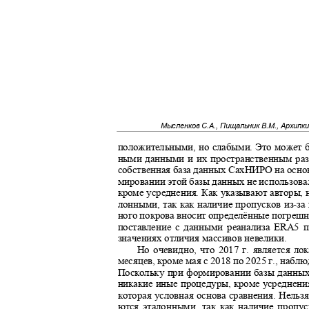
Мысленков С.А., Пищальник В.М., Архипк
положительными, но слабыми. Это может 
ными данными и их пространственным раз
собственная база данных СахНИРО на осно
мировании этой базы данных не использов
кроме усреднения. Как указывают авторы, 
лонными, так как наличие пропусков из
-
за
ного покрова вносит определённые погрешно
поставление с данными реанализа
ERA
5 
значениях отличия массивов невелики.
Но очевидно, что 2017 г. является 
месяцев, кроме мая с 2018 по 2025 г., наблю
Поскольку при формировании базы данны
никакие иные процедуры, кроме усреднения
которая условная основа сравнения. Нельзя
ются эталонными, так как наличие пропус