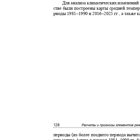
Для анализа климатических изменений
стве были построены карты средней темпер
риоды 1981–
19
90 и 2016–2025 гг., а также 
128
Расчеты и прогнозы элементов ре
периоды (из более позднего периода вычит
рии залива Анива в период 1981–1990 гг. 