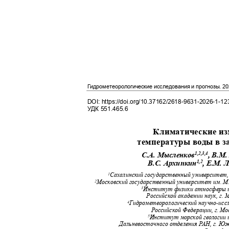
Гидрометеорологические исследования и прогнозы
. 2
DOI: https://doi.org/10.37162/2618-9631-2026-1-1
УДК
551.465.6
Климатические и
температуры воды в 
1,2,3,4
С.А. Мысленков
, В.М
1,2
В.С. Архипкин
, Е.М. 
Сахалинский государственный университет,
1
Московский государственный университет им
.
М.
2
Институт физики атмосферы 
3
Российской академии наук, г. 
Гидрометеорологический научно
-
исс
4
Российской Федерации, г. Мо
Институт морской геологии 
5
Дальневосточного отделения
Р
А
Н, г. Ю