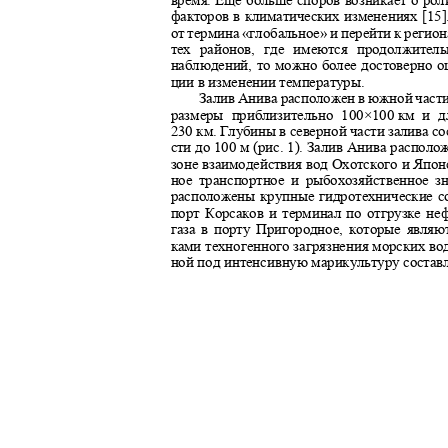
время. Еще больше споров возникает о р
факторов в климатических изменениях [15]
от термина «глобальное» и перейти к реги
тех районов, где имеются продолжите
наблюдений, то можно более достоверно 
ции в изменении температуры.
Залив Анива расположен в южной части
размеры приблизительно 100×100
км и д
230
км. Глубины в северной части залива с
сти до 100 м (рис. 1). Залив Анива распол
зоне взаимодействия вод Охотского и Япон
ное транспортное и рыбохозяйственное 
расположены крупные гидротехнические с
порт Корсаков и терминал по отгрузке н
газа в порту Пригородное, которые явля
ками техногенного загрязнения морских во
ной под интенсивную марикультуру составл