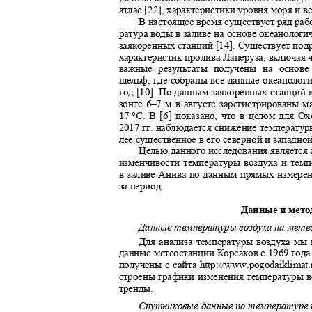
атлас [22], характеристики уровня моря и в
В настоящее время существует ряд раб
ратура воды в заливе на основе океанолог
заякоренных станций [14]. Существует п
характеристик пролива Лаперуза, включая 
важные результаты получены на основ
шельф, где собраны все данные океанолог
год [10]. По данным заякоренных станций в
зонте 6–7 м в августе зарегистрированы 
17
°С. В [6] показано, что в целом для 
2017
гг. наблюдается снижение температур
лее существенное в его северной и западно
Целью данного исследования является
изменчивости температуры воздуха и тем
в заливе Анива по данным прямых измер
за период.
Данные и мет
Данные температуры воздуха на мет
Для анализа температуры воздуха мы
данные метеостанции Корсаков с 1969 года
получены с сайта http://www.pogodaiklima
строены графики изменения температуры 
тренды.
Спутниковые данные по температуре