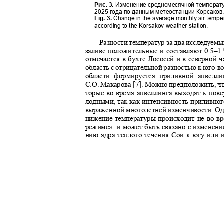
Рис. 3.
Изменение среднемесячной температур
2025 года по данным метеостанции Корсако
Fig. 3.
Change in the average monthly air temp
according to the Korsakov weather station.
Разности температур за два исследуем
заливе положительные и составляют 0.5–
1
отмечается в бухте Лососей и в северной 
область с отрицательной разностью к юго
-
в
области формируется приливной апвел
С.О. Макарова [7]. Можно предположить, ч
торые во время апвеллинга выходят к пове
лодными, так как интенсивность приливно
выраженной многолетней изменчивости. Одн
нижение температуры происходит не во в
режиме», и может быть связано с изменен
нию ядра теплого течения Сои к югу или