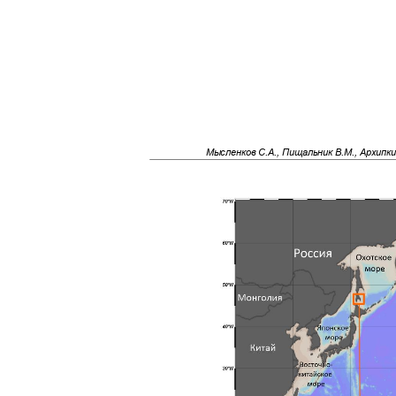
Мысленков С.А., Пищальник В.М., Архипк