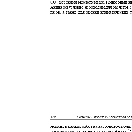
CO
морскими экосистемами
.
Подробный ан
2
Анива безусловно необходим для расчетов
газов, а также для оценки климатических
126
Расчеты и прогнозы элементов ре
момент в рамках работ на карбоновом поли
рохимические особенности залива Анива [2