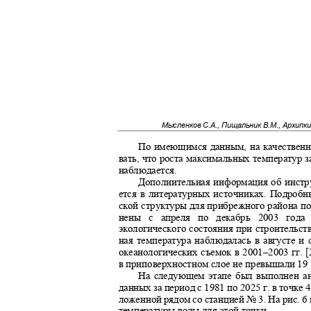
Мысленков С.А., Пищальник В.М., Архипк
По имеющимся данным, на качествен
вать, что роста максимальных температур з
наблюдается.
Дополнительная информация об инст
ется в литературных источниках. Подроб
ской структуры для прибрежного района 
нены с апреля по декабрь 2003 год
экологического состояния при строительст
ная температура наблюдалась в августе и
океанологических съемок в 2001–2003 гг.
в приповерхностном слое не превышали 19
На следующем этапе был выполнен а
данных за период с 1981 по 2025 г. в точке 46
ложенной рядом со станцией № 3. На рис. 
температуры воды для этой точки.