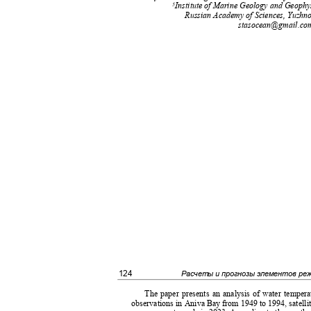
Institute of Marine Geology and Geoph
5
Russian Academy of Sciences, Yuzhn
stasocean@gmail.c
124
Расчеты и прогнозы элементов ре
The paper presents an analysis of water temper
observations in Aniva Bay from 1949 to 1994, satelli