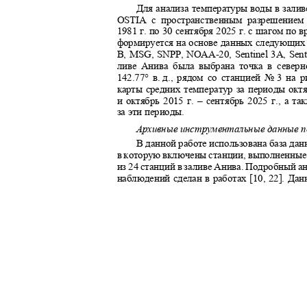
Для анализа температуры воды в зал
OSTIA с пространственным разрешением
1981
г. по 30 сентября 2025 г. с шагом по 
формируется на основе данных следующи
B, MSG, SNPP, NOAA-
20, Sentinel 3A, Sen
ливе Анива была выбрана точка в северно
142.77° в.
д., рядом со станцией №
3 на р
карты средних температур за периоды октя
и октябрь 2015 г. – сентябрь 2025 г., а т
за эти периоды.
Архивные инструментальные данные 
В данной работе использована база д
в которую включены станции, выполненные 
из 24 станций в заливе Анива. Подробный 
наблюдений сделан в работах [10, 22]. Д