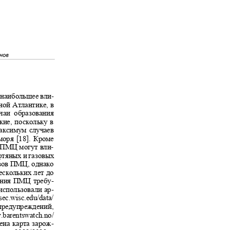
анов
,
н
аибольшее вли-
рной Атлантике, в
учаи образования
кие, поскольку в
 Максимум случаев
 моря [18]. Кроме
ПМЦ могут вли-
ефтяных и газовых
ивов ПМЦ, однако
нескольких лет до
овения ПМЦ требу-
использовали ар-
ssec.wisc.edu/data/
 предупреждений,
w.barentswatch.no/
лена карта зарож-