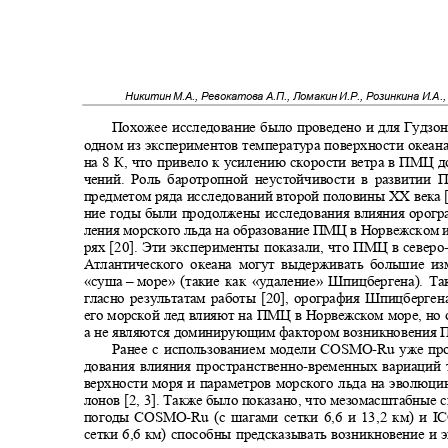
Никитин М.А., Ревокатова А.П., Ломакин И.Р., Розинкина И.А.
Похожее исследование было проведено и для Гудзон
одном из экспериментов температура поверхности океа
на 8 К, что привело к усилению скорости ветра в ПМЦ 
чений. Роль баротропной неустойчивости в развити
предметом ряда исследований второй половины
XX
века 
ние годы были продолжены исследования влияния орогр
ления морского льда на образование ПМЦ в Норвежском 
рях [20]. Эти эксперименты показали, что ПМЦ в северо
Атлантического океана могут выдерживать большие и
«
суша ‒ море
»
(такие как
«
удаление
»
Шпицбергена). Та
гласно результатам работы [20], орография Шпицберг
его морской лед влияют на ПМЦ в Норвежском море, но
а не являются доминирующим фактором возникновени
Ранее с использованием модели
COSMO-Ru
уже пр
дования влияния пространственно
-
временных вариаций
верхности моря и параметров морского льда на эволюц
лонов [2, 3]. Также было показано, что мезомасштабные
погоды
COSMO-Ru
(с шагами сетки 6,6 и 13,2 км) и
I
сетки 6,6 км) способны предсказывать возникновение 