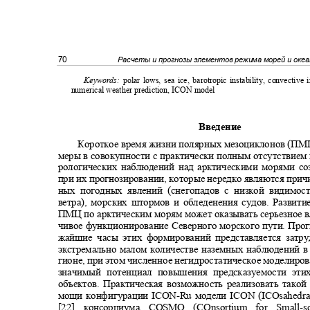
70
Расчеты и прогнозы элементов режима морей и оке
Keywords:
polar lows, sea ice, barotropic instability, convective 
numerical weather prediction, ICON model
Введение
Короткое время жизни полярных мезоциклонов (ПМЦ
меры в совокупности с практически полным отсутствием
рологических наблюдений над арктическими морями с
при их прогнозировании, которые нередко являются при
ных погодных явлений (снегопадов с низкой видимо
ветра), морских штормов и обледенения судов. Разви
ПМЦ по арктическим морям может оказывать серьезное в
чивое функционирование Северного морского пути. Про
жайшие часы этих формирований представляется зат
экстремально малом количестве наземных наблюдений в
гионе, при этом численное негидростатическое моделиров
значимый потенциал повышения предсказуемости эт
объектов. Практическая возможность реализовать тако
мощи конфигурации
ICON-Ru
модели
ICON (ICOsahedra
[22] консорциума
COSMO (COnsortium for Small-