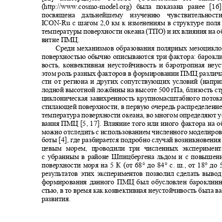
(http://www.cosmo-model.org)
была показана ранее [1
посвящена дальнейшему изучению чувствительно
ICON-Ru
с шагом 2,0 км к изменениям в структуре пол
температуры поверхности океана (ТПО) и их влияния на о
витие ПМЦ.
Среди механизмов образования полярных мезоцикл
поверхностью обычно описываются три фактора: барокл
вость, конвективная неустойчивость и баротропная не
этом роль разных факторов в формировании ПМЦ различа
сти от региона и других сопутствующих условий (напр
лодной высотной ложбины на высоте 500 гПа, близость с
циклоническая завихренность крупномасштабного поток
стилающей поверхности, в первую очередь распределени
температура поверхности океана, во многом определяют
вания ПМЦ [5, 17]. Влияние того или иного фактора н
можно отследить с использованием численного моделиро
боты [4], где разбирается подробно случай возникновен
цевым морем, проводили три численных эксперимен
с убранным в районе Шпицбергена льдом и с повыше
поверхности моря на 5 К (от
68°
до
84°
с. ш., от
18°
до
результатов этих экспериментов позволил сделать выво
формирования данного ПМЦ был обусловлен бароклин
стью, в то время как конвективная неустойчивость была в
развития.