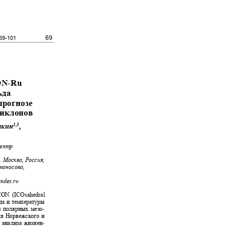
69
69-101
ON-Ru
льда
 прогнозе
оциклонов
1,3
акин
,
 центр
. Москва, Россия
;
омоносова,
andex.ru
CON (ICOsahedral
ьда и температуры
ия полярных мезо-
для Норвежского и
е анализа жизнен-