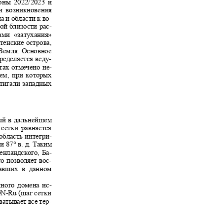
зоны 2022/2023 и
ами возникновения
 и области к во-
ной близости рас-
нами
«
затухания
»
тенские острова,
я Земля. Основное
определяется веду-
ртах отмечено не-
рем, при которых
остигали западных
рый в дальнейшем
 сетки равняется
 область интегри-
°
и
87°
в. д. Таким
ренландского, Ба-
то позволяет вос-
юдавших в данном
анного домена ис-
ON-Ru
(шаг сетки
хватывает все тер-