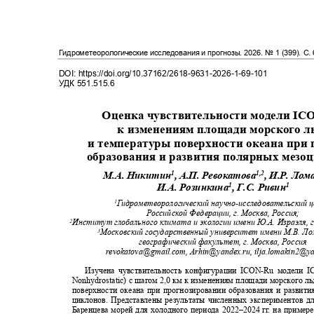
Гидрометеорологические исследования и прогнозы
. 2026.
№
1 (399)
. С.
DOI: https://doi.org/10.37162/2618-9631-2026-1-69-101
УДК
551.515.6
Оценка чувствительности модели
IC
к изменениям площади морского 
и температуры поверхности океана при
образования и развития полярных мез
1
1,2
М.А. Никитин
, А.П. Ревокатова
, И.Р. Лом
1
1
И.А. Розинкина
, Г.С. Ривин
Гидрометеорологический научно
-
исследовательский
1
Российской Федерации, г. Москва, Россия;
Институт глобального климата и экологии имени Ю.А. Израэля, г
2
Московский государственный университет имени М.В. Л
3
географический факультет, г. Москва, Россия
revokatova@gmail.com,
Arhin@yandex.ru,
ilja.lomakin2@y
Изучена чувствительность конфигурации
ICON-Ru
модели
I
Nonhydrostatic
) с шагом 2,0 км к изменениям площади морского л
поверхности океана при прогнозировании образования и развит
циклонов. Представлены результаты численных экспериментов 
Баренцева морей для холодного периода 2
022–2024
г
г
.
н
а пример