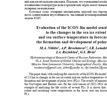
ных циклов нескольких циклонов. Показано, что уменьшение площ
и повышение температуры воды в арктических морях может повыс
полярных мезоциклонов
.
Ключевые слова:
полярные мезоциклоны, морской лед, барот
вость, конвективная неустойчивость, численный детализированны
модель
ICON
Evaluation of the ICON-Ru model sensi
to the changes in the sea ice exten
and sea surface temperature in foreca
the formation and development of pola
1
1,2
M.A. Nikitin
, A.P. Revokatova
, I.R. Lomak
1
1
I.A. Rozinkina
, G.S. Rivin
Hydrometeorological Research Center of Russian Federation, M
1
Yu.A. Israel Institute of Global Climate and Ecology, Mosco
2
Moscow State Lomonosov University, Geographical Faculty, M
3
revokatova@gmail.com,
Arhin@yandex.ru,
ilja.lomakin2@ya
The paper deals with studying the sensitivity of the ICON-Ru model
of 2.0 km to changes in the sea ice extent and sea surface temperature 
formation and development of polar lows (PLs). The results of numeri
the Norwegian and Barents seas for the cold season of 2022–2024 a
example of analyzing the life cycles of several PLs. It is shown tha
extent and increasing water temperatures in the Arctic seas can incre
PLs.