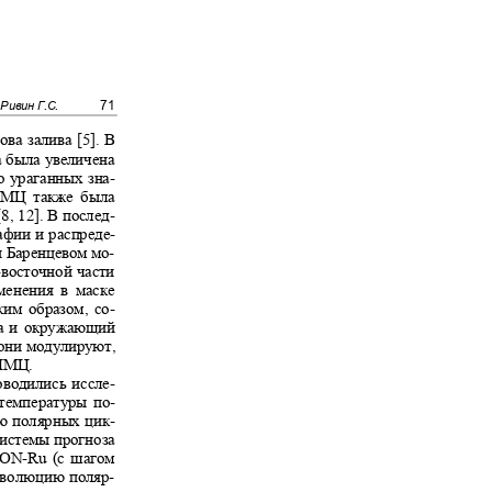
71
, Ривин Г.С.
ова залива [5]. В
на была увеличена
до ураганных зна-
и ПМЦ также была
[8, 12]. В послед-
афии и распреде-
и Баренцевом мо-
-
восточной части
зменения в маске
ким образом, со-
ена и окружающий
 они модулируют,
я ПМЦ.
оводились иссле-
 температуры по-
ию полярных цик-
 системы прогноза
CON-Ru
(с шагом
и эволюцию поляр-