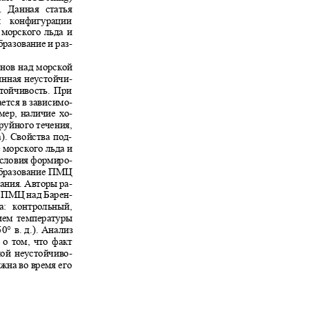
6]. Данная статья
сти конфигурации
я морского льда и
бразование и раз-
онов над морской
инная неустойчи-
устойчивость. При
ется в зависимо-
имер, наличие хо-
труйного течения,
а). Свойства под-
е морского льда и
 условия формиро-
а образование ПМЦ
вания. Авторы ра-
ия ПМЦ над Барен-
та: контрольный,
нием температуры
50°
в. д.). Анализ
д о том, что факт
ной неустойчиво-
ажна во время его