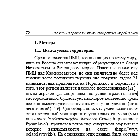
72
Расчеты и прогнозы элементов режима морей и оке
1. Методы
1.1. Исследуемая территория
Среди множества ПМЦ, возникающих по всему мир
у
яние на Россию оказывают вихри, образующиеся в Севе
Норвежском и Баренцевом морях. Известны также сл
ПМЦ над Карским морем, но они значительно более ред
течение всего холодного периода оно покрыто льдом.
возникновения приходится на Норвежское и Баренцево
того, этот регион является наиболее исследованным [21]
.
ять на морской транспорт, авиацию, условия работы на н
месторождениях. Существует некоторое количество арх
все они имеют существенную задержку по времени (от 
десятилетий) [19]. Для отбора новых случаев возникн
ется постоянный мониторинг спутниковых снимков (мы 
хив
Antarctic Meteorological Research Cente
r
,
https://amrc.
ftp/archive/),
прогнозов ветра над северными морями и
которые
выкладываются
на
сайте
(https://ww
polarelavtrykk/).
На основании этих данных была состав