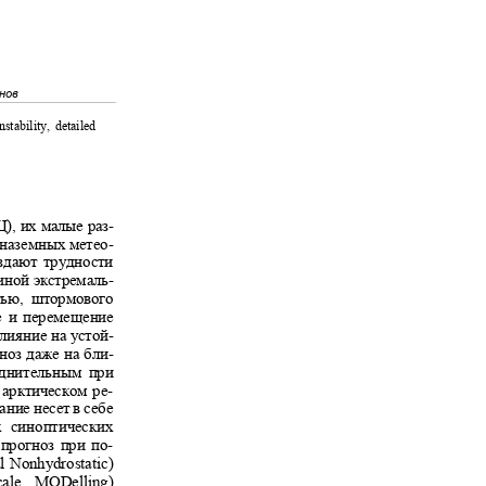
анов
instability, detailed
), их малые раз-
 наземных метео-
оздают трудности
чиной экстремаль-
стью, штормового
тие и перемещение
лияние на устой-
гноз даже на бли-
руднительным при
 арктическом ре-
ание несет в себе
их синоптических
й прогноз при по-
l Nonhydrostatic)
scale MODelling)