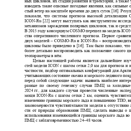
ных циклонов, их стадии развития и траектории, а такж
изводить такие опасные погодные явления, как сильные
стый ветер на масштабе времени до двух суток [16]. Резу
показали, что системы прогноза высокой детализации
ICON-Ru
[22] могут выступать как инструментом иссле
механизмов зарождения полярных циклонов, так и средс
В 2015 году консорциум
COSMO
перешел на модель
ICO
ства оперативного численного прогноза. Первое сравн
двух моделей
– COSMO-Ru
и
ICON-Ru –
воспроизводит
циклоны было приведено в [16]. Там было показано, чт
более детально воспроизводить как положение самого ц
теопараметры в нём.
Целью настоящей работы является дальнейшее из
стей модели
ICON
с шагом сетки 2,0 км для прогноза 
частности, подбор оптимальных конфигураций для Аркт
учитывающих состояние океана и морского ледяного пок
перед собой следующие задачи: выявить наиболее инте
разные по своему генезису случаи ПМЦ за холодн
2024
г
г
.
, для каждого случая провести численные экс
мощи
ICON-Ru
с шагом сетки 2 км, оценить чувствит
изменению границы морского льда и повышению ТПО, 
закономерности чувствительности модели к отсутствию
сти от природы образования ПМЦ, сделать выводы о 
использования изменяющейся границы морского льда во
ПМЦ с заблаговременностью 24‒48 часов.