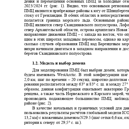
дения и перемещения основных ПМЦ за холодные се
2023/2024 г
г
.
(
рис. 1). Видно, что основными регион
ПМЦ являются прибрежные районы к югу от Шпицбергена
стоку от Гренландии. В обеих областях в непосредствен
полагается граница морского льда. Основными райо
ПМЦ являются север Скандинавского полуострова, Лофо
север Архангельской области, острова архипелага Нова
направление движения ПМЦ
–
с запада на восток, что 
щим в этих широтах западным переносом, однако на ка
сколько случаев образования ПМЦ над Баренцевым мо
вихри начинали двигаться в западном направлении и д
берегов Скандинавского полуострова.
1.2. Модель и выбор домена
Для моделирования ПМЦ был выбран домен, кото
будем именовать
WestArctic
. В этой конфигурации шаг
2,0
км, шаг по времени
–
20 секунд, широтно
-
долготная
рования располагается между
63°
и
83°
с. ш. и между
27
образом, данная конфигурация охватывает акваторию Г
ренцева, а также часть Норвежского и Карского морей, ч
производить подавляющее большинство ПМЦ, набл
районе (рис. 2).
В качестве начальных и граничных условий для д
пользовались результаты расчётов глобальной модели
IC
13,2 км) с вложенным доменом
N
29.5 (шаг сетки 6,6 км, о
ритории к северу от
29,5°
с. ш.).