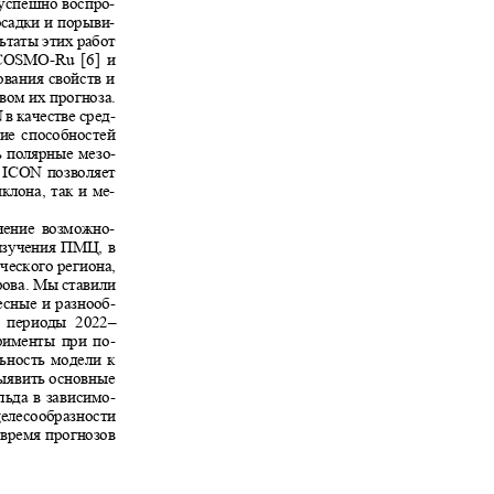
е успешно воспро-
 осадки и порыви-
льтаты этих работ
COSMO-Ru
[6] и
дования свойств и
твом их прогноза.
N
в качестве сред-
ение способностей
ь полярные мезо-
о
ICON
позволяет
иклона, так и ме-
учение возможно-
и изучения ПМЦ, в
ического региона,
рова. Мы ставили
ресные и разнооб-
ые периоды 2022‒
перименты при по-
ельность модели к
выявить основные
 льда в зависимо-
целесообразности
 время прогнозов