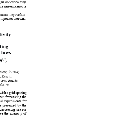
ади морского льда
ить интенсивность
ропная неустойчи-
й прогноз погоды,
tivity
t
sting
r lows
1,3
in
,
oscow, Russia;
w, Russia;
oscow, Russia
ndex.ru
 with a grid spacing
when forecasting the
cal experiments for
re presented by the
t decreasing sea ice
ase the intensity of