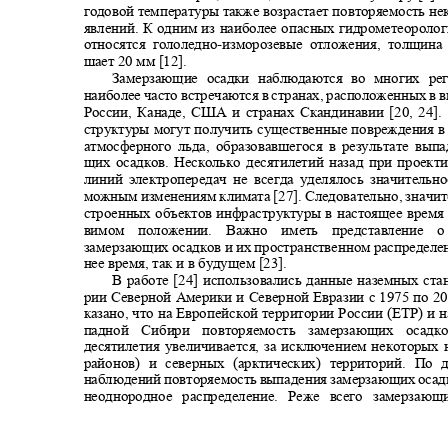
годовой температуры также возрастает повторяемость н
явлений. К одним из наиболее опасных гидрометеороло
относятся гололедно
-
изморозевые отложения, толщин
шает 20 мм [12].
Замерзающие осадки наблюдаются во многих р
наиболее часто встречаются в странах, расположенных в
России, Канаде, США и странах Скандинавии [20, 24]
структуры могут получить существенные повреждения в
атмосферного льда, образовавшегося в результате вы
щих осадков. Несколько десятилетий назад при проек
линий электропередач не всегда уделялось значитель
можным изменениям климата [27]. Следовательно, значи
строенных объектов инфраструктуры в настоящее время
вимом положении. Важно иметь представление
замерзающих осадков и их пространственном распределе
нее время, так и в будущем [23].
В работе [24] использовались данные наземных ст
рии Северной Америки и Северной Евразии с 1975 по 2
казано, что на Европейской территории России (ЕТР) и 
падной Сибири повторяемость замерзающих оса
десятилетия увеличивается, за исключением некоторы
районов) и северных (арктических) территорий. П
наблюдений повторяемость выпадения замерзающих осад
неоднородное распределение. Реже всего замерза