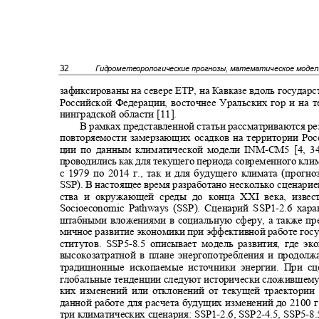
32
Гидрометеорологические прогнозы, математическое моде
зафиксированы на севере ЕТР
,
на Кавказе вдоль государ
Российской Федерации
,
восточнее Уральских гор и на
нинградской области [11].
В рамках представленной статьи рассматриваются р
повторяемости замерзающих осадков на территории Ро
ции по данным климатической модели
INM-CM
5 [4, 
проводились как для текущего периода современного клим
с 1979 по 2014 г., так и для будущего климата (прог
SSP
). В настоящее время разработано несколько сценари
ства и окружающей среды до конца XXI века, изве
Socioeconomic Pathways (SSP). Сценарий SSP1
-
2.6 хар
штабными вложениями в социальную сферу, а также пр
мичное развитие экономики при эффективной работе гос
ститутов. SSP5
-
8.5 описывает модель развития, где э
высокозатратной в плане энергопотребления и продол
традиционные ископаемые источники энергии. При сц
глобальные тенденции следуют исторически сложившемус
ких изменений или отклонений от текущей траектории
данной работе для расчета будущих изменений до 2100 
три климатических сценария: SSP1
-2.6, SSP2-4.5, SSP5-8