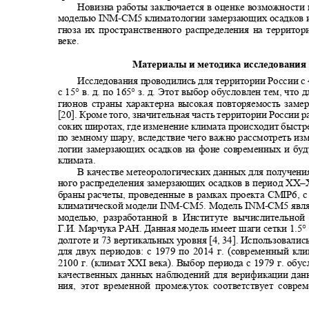
Новизна работы заключается в оценке возможности
моделью
INM-CM
5 климатологии замерзающих осадков 
гноза их пространственного распределения на террито
веке.
Материалы и методика исследовани
Исследования проводились для территории России с 
с 15° в. д. по 165° з. д. Этот выбор обусловлен тем, что
гионов страны характерна высокая повторяемость зам
[20]. Кроме того, значительная часть территории России 
соких широтах, где изменение климата происходит быстр
по земному шару, вследствие чего важно рассмотреть и
логии замерзающих осадков на фоне современных и б
климата.
В качестве метеорологических данных для получен
ного распределения замерзающих осадков в период
XX–
браны расчеты, проведенные в рамках проекта
CMIP
6, 
климатической модели INM
-
CM5. Модель
INM-CM
5 явл
моделью, разработанной в Институте вычислительно
Г.И. Марчука РАН. Данная модель имеет шаги сетки 1.5°
долготе и 73 вертикальных уровня [4, 34]. Использовали
для двух периодов: с 1979 по 2014 г. (современный кл
2100 г. (климат
XXI
века). Выбор периода с 1979 г. об
качественных данных наблюдений для верификации да
ния, этот временной промежуток соответствует совр