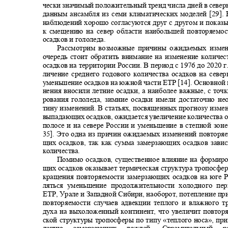
чески значимый положительный тренд числа дней в севе
данным ансамбля из семи климатических моделей [29].
наблюдений хорошо согласуются друг с другом и пока
к смещению на север области наибольшей повторяем
осадков и гололеда.
Рассмотрим возможные причины ожидаемых изм
очередь стоит обратить внимание на изменение колич
осадков на территории России. В период с 1976 до 2020 г
личение среднего годового количества осадков на сев
уменьшение осадков на южной части ЕТР [14]. Основной 
нения вносили летние осадки, а наиболее важные, с то
рования гололеда, зимние осадки имели достаточно 
тину изменений. В статьях, посвященных прогнозу изм
выпадающих осадков
,
ожидается увеличение количества 
полосе и на севере России и уменьшение в степной зоне
35
]. Это одна из причин ожидаемых изменений повторя
щих осадков, так как сумма замерзающих осадков зав
количества.
Помимо осадков, существенное влияние на формир
щих осадков оказывает термическая структура тропосф
кращения повторяемости замерзающих осадков на юге 
ляться уменьшение продолжительности холодного пе
ЕТР, Урале и Западной Сибири, наоборот, потепление п
повторяемости случаев адвекции теплого и влажного 
духа на выхоложенный континент, что увеличит повтор
ской структуры тропосферы по типу «теплого носа», п