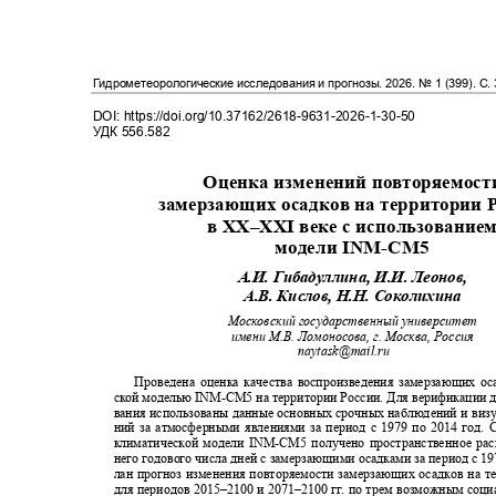
Гидрометеорологические исследования и прогнозы
. 2026.
№
1 (399).
С.
DOI: https://doi.org/10.37162/2618-9631-2026-1-30-50
УДК
556.582
Оценка изменений повторяемос
замерзающих осадков на территории
в ХХ
–XXI
веке с использовани
модели
INM-CM5
А.И. Гибадуллина, И.И. Леонов,
А.В. Кислов, Н.Н. Соколихина
Московский государственный университет
имени М.В. Ломоносова, г. Москва, Россия
naytask@mail.ru
Проведена оценка качества воспроизведения замерзающих о
ской моделью
INM-CM
5 на территории России. Для верификации
вания использованы данные основных срочных наблюдений и ви
ний за атмосферными явлениями за период с 1979 по 2014 год.
климатической модели
INM-CM
5 получено пространственное ра
него годового числа дней с замерзающими осадками за период с 1
лан прогноз изменения повторяемости замерзающих осадков на 
для периодов
2015–
2100 и
2071–2100
г
г
.
п
о трем возможным соци