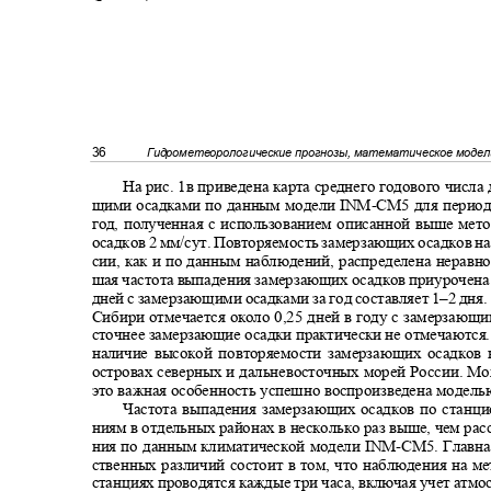
36
Гидрометеорологические прогнозы, математическое моде
На рис. 1в приведена карта среднего годового числа
щими осадками по данным модели INM
-
CM5 для период
год, полученная с использованием описанной выше мет
осадков 2 мм/сут. Повторяемость замерзающих осадков н
сии, как и по данным наблюдений, распределена нерав
шая частота выпадения замерзающих осадков приурочена
дней с замерзающими осадками за год составляет 1‒2 дня
Сибири отмечается около 0,25 дней в году с замерзающ
сточнее замерзающие осадки практически не отмечаются
наличие высокой повторяемости замерзающих осадков
островах северных и дальневосточных морей России. М
это важная особенность успешно воспроизведена модел
Частота выпадения замерзающих осадков по стан
ниям в отдельных районах в несколько раз выше, чем ра
ния по данным климатической модели INM
-
CM5. Главн
ственных различий состоит в том, что наблюдения на 
станциях проводятся каждые три часа, включая учет ат