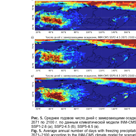
Рис. 5.
Среднее годовое число дней с замерзающими осад
2071 по 2100 г. по данным климатической модели INM
-
CM5
SSP1-
2.6 (а)
; SSP2-
4.5 (б)
; SSP5-
8.5 (в).
Fig. 5.
Average annual number of days with freezing precipitat
2071–2100 according to the INM-CM5 climate model for scenar