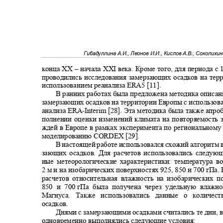
Гибадуллина А.И., Леонов И.И., Кислов А.В., Соколихи
конца
XX –
начала
XXI
века. Кроме того, для периода с
проводились исследования замерзающих осадков на тер
использованием реанализа
ERA5 [11].
В ранних работах была предложена методика описа
замерзающих осадков на территории Европы с использов
анализа
ERA-Interim
[28]. Эта методика была также апр
полнении оценки изменений климата на повторяемость
ждей в Европе в рамках эксперимента по региональном
моделированию CORDEX [29].
В настоящей работе использовался схожий алгоритм
зающих осадков. Для расчетов использовались следую
ные метеорологические характеристики: температура 
2
м и на изобарических поверхностях 925, 850 и 700 гПа
расчетов относительная влажность на изобарических 
850 и 700
гПа была получена через удельную влаж
Магнуса. Также использовались данные о количе
осадков.
Днями с замерзающими осадками считались те дни, 
одновременно выполнялись следующие условия: