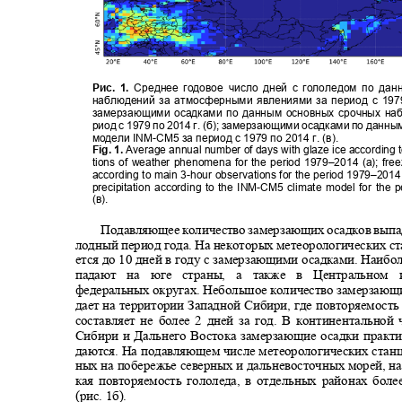
Рис. 1.
Среднее годовое число дней с гололедом по да
наблюдений за атмосферными явлениями за период с 1979 
замерзающими осадками по данным основных срочных на
риод с 1979 по 2014 г. (б); замерзающими осадками по данн
модели INM
-
CM5 за период с 1979 по 2014 г
.
(в).
Fig. 1.
Average annual number of days with glaze ice according 
tions of weather phenomena for the period 1979–2014 (
а
); fre
according to main 3-hour observations for the period 1979–2014
precipitation according to the INM-CM5 climate model for th
(
в
).
Подавляющее количество замерзающих осадков выпад
лодный период года. На некоторых метеорологических с
ется до 10 дней в году с замерзающими осадками. Наибо
падают на юге страны, а также в Центрально
федеральных округах. Небольшое количество замерзающ
дает на территории Западной Сибири, где повторяемост
составляет не более 2 дней за год. В континентально
Сибири и Дальнего Востока замерзающие осадки практ
даются. На подавляющем числе метеорологических стан
ных на побережье северных и дальневосточных морей, 
кая повторяемость гололеда, в отдельных районах бол
(рис. 1б).