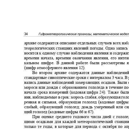
34
Гидрометеорологические прогнозы, математическое моде
архиве содержится описание отдельных случаев всех н
теорологических станциях явлений погоды. Одна запис
носится к одному случаю наблюдения явления и содержи
времени начала, времени окончания явления, его инт
кальном шифре. В данной работе были рассмотрены 
(шифр атмосферного явления 12).
Во втором архиве содержатся данные наблюден
стандартные синоптические сроки с интервалом 3 часа. В
вались данные наблюдений замерзающих осадков. Были
мороси или дождя с образованием гололеда в течение п
начала срока измерений (кодовая цифра 24). Также бы
ния, наблюдаемые в срок: морось слабая, образующая гол
ренная и сильная, образующая гололед (кодовые цифр
слабый, образующий гололед; дождь умеренный или с
щий гололед (кодовые цифры 66 и 6
7).
При оценке среднего годового числа дней с голо
щими осадками для каждой метеорологический станц
только те годы, в которые для периода с октября по 