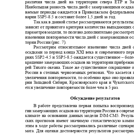
различия числа дней на территории севера ЕТР и 
Наибольшая разность числа дней с замерзающими осадка
ваемые периоды ожидается в Приволжском федеральном
нарии SSP5
-
8.5 и составит более 1,5 дней за год.
Так как в данной статье рассматриваются результат
зависят от принятого критерия количества выпадающих
параметров модели, то полезно дополнительно рассмотр
изменения повторяемости числа дней с замерзающими ос
тории России (рис. 7).
Рассмотрим относительное изменение числа дне
осадками за период конца
XXI
века и современного пе
риях SSP2
-
4.5 и SSP5
-
8.5 ожидается существенное
–
боле
кращение замерзающих осадков на территории прибрежн
рей Тихого океана. Такое же существенное сокращение
России в степных черноземных регионах. Что касаетс
увеличения повторяемости, то особенно ярко оно проявл
рии Западной Сибири, Красноярского края и Чукотско
ется увеличение повторяемости более чем в 5 раз.
Обсуждение результатов
В работе представлена первая попытка воспроизв
гии замерзающих осадков на территории России в совре
климате на основании данных модели
INM-CM
5. Резул
ских прогнозов имеют значимую стохастическую компо
этим в ходе работы рассматривались различные сцена
мата. Для оценки достоверности результатов рассмотр