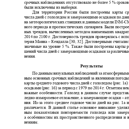
срочных наблюдениях отсутствовало не более 5 % сроко
были исключены из выборки.
Для территории России были построены карты с
числа дней с гололедом и замерзающими осадками по д
на метеорологических станциях и данным модели
INM-C
ного периода и прогностических сценариев. Были постр
ных трендов, вычисленных методом наименьших квадрат
2014 по 2100 г. Достоверность трендов проверялась с ис
терия Манна ‒ Кендалла [30, 32]. Достоверными считали
значимые на уровне 5 %. Также были построены карты 
шений числа дней с замерзающими осадками за различны
нения.
Результаты
По данным визуальных наблюдений за атмосферными
ным основных срочных наблюдений за явлениями погод
карты среднего годового числа дней с гололедом (рис. 1
осадками (рис. 1б) за период с 1979 по 2014 г. Отметим 
важные особенности. Гололед в данном случае предста
ледно
-
изморозевое отложение, а замерзающие осадки
–
а
ния. Из
-
за этого среднее годовое число дней на рис. 1а
различается. В данной статье основное внимание удел
ным показателями повторяемости гололеда или заме
а особенностям их пространственного распределения и
нениям.