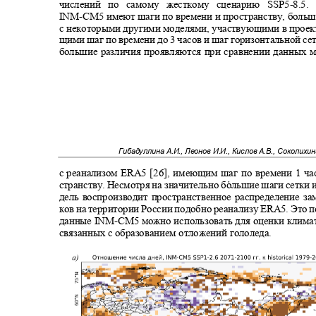
числений по самому жесткому сценарию SSP5
-
8.5
INM-CM
5 имеют шаги по времени и пространству, боль
с некоторыми другими моделями, участвующими в прое
щими шаг по времени до 3 часов и шаг горизонтальной се
большие различия проявляются при сравнении данных 
Гибадуллина А.И., Леонов И.И., Кислов А.В., Соколихи
с реанализом
ERA
5 [26], имеющим шаг по времени 1 ча
странству. Несмотря на значительно большие шаги сетки
дель воспроизводит пространственное распределение 
ков на территории России подобно реанализу
ERA
5. Это 
данные
INM-CM
5 можно использовать для оценки клим
связанных с образованием отложений гололеда.