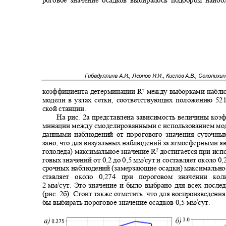
Гибадуллина А.И., Леонов И.И., Кислов А.В., Соколихи
коэффициента детерминации R² между выборками наб
модели в узлах сетки, соответствующих положению 52
ской станции.
На рис. 2а представлена зависимость величины ко
минации между смоделированными с использованием м
данными наблюдений от порогового значения суточны
зано, что для визуальных наблюдений за атмосферными 
гололеда) максимальное значение
R
достигается при ис
2
говых значений от 0,2 до 0,5 мм/сут и составляет около 
срочных наблюдений (замерзающие осадки) максимально
ставляет около 0,274 при пороговом значении к
2
мм/сут
.
Это значение и было выбрано для всех посл
(рис. 2б). Стоит также отметить, что для воспроизведени
бы выбирать пороговое значение осадков 0,5 мм/сут.