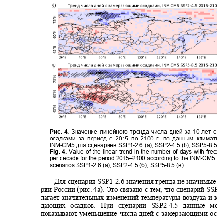
Рис. 4.
Значение линейного тренда числа дней за 10 ле
осадками за период с 2015 по 2100 г. по данным клим
INM-
CM5 для сценариев
SSP1-
2.6 (а)
; SSP2-
4.5 (б)
; SSP5-
8.5
Fig. 4.
Value of the linear trend in the number of days with fre
per decade for the period 2015–2100 according to the INM-CM5
scenarios SSP1-2.6 (
а
); SSP2-4.5 (
б
); SSP5-8.5 (
в
).
Для сценария SSP1
-
2.6 значения тренда не значимые
рии России (рис. 4а). Это связано с тем, что сценарий SS
лагает значительных изменений температуры воздуха и
дающих осадков. При сценарии SSP2
-
4.5 данные м
показывают уменьшение числа дней с замерзающими о