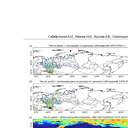
Гибадуллина А.И., Леонов И.И., Кислов А.В., Соколихи