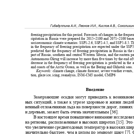
Гибадуллина А.И., Леонов И.И., Кислов А.В., Соколихи
freezing precipitation for this period. Forecasts of changes in the frequ
cipitation in Russia were prepared for 2015–2100 and 2071–2100 base
socioeconomic climate scenarios: SSP1-2.6, SSP2-4.5, and SSP5-8.5. T
in the frequency of freezing precipitation are expected under the SSP5
predicted that the frequency of freezing precipitation in Russia in t
part of Russia, southern and central Western Siberia, and the eastern 
Autonomous Okrug will increase by more than five times by the end of
decrease in the frequency of freezing precipitation is predicted in the 
and coasts of the Arctic Ocean, as well as the Bering and Okhotsk seas
Keywords:
climate change, climate forecast, severe weather events,
tion, glaze ice, icing, reanalysis, INM-CM5 model, CMIP6
Введение
Замерзающие осадки могут приводить к возникно
ных ситуаций, а также к угрозе здоровью и жизни люд
ненный отложениями льда на поверхности дорог, линиях
и деревьях, может быть очень значительным [36].
В настоящее время повышенное внимание исследова
на регионы, расположенные в высоких широтах [15]. Это
что увеличение среднегодовых температур в высоких ши
значительно быстрее, чем в целом по земному шару [7].