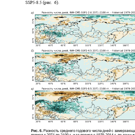
SSP5-
8.5 (рис.
6).
Рис. 6.
Разность среднего годового числа дней с замерзаю