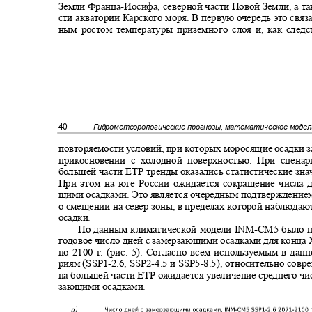
Земли Франца
-
Иосифа, северной части Новой Земли, а т
сти акватории Карского моря. В первую очередь это связ
ным ростом температуры приземного слоя и, как след
40
Гидрометеорологические прогнозы, математическое моде
повторяемости условий, при которых моросящие осадки 
прикосновении с холодной поверхностью. При сцена
большей части ЕТР тренды оказались статистические зн
При этом на юге России ожидается сокращение числа 
щими осадками. Это является очередным подтверждени
о смещении на север зоны, в пределах которой наблюда
осадки.
По данным климатической модели INM
-
CM5 было п
годовое число дней с замерзающими осадками для конца
по 2100 г. (рис. 5). Согласно всем используемым в дан
риям (SSP1
-2.6, SSP2-
4.5 и SSP5
-
8.5), относительно сов
на большей части ЕТР ожидается увеличение среднего чи
зающими осадками.