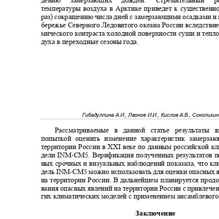
дению замерзающих дождей. Стремительны
температуры воздуха в Арктике приведет к существен
раз) сокращению числа дней с замерзающими осадками и
бережье Северного Ледовитого океана России вследстви
мического контраста холодной поверхности суши и тепл
духа в переходные сезоны года.
Гибадуллина А.И., Леонов И.И., Кислов А.В., Соколихи
Рассматриваемые в данной статье результаты
попыткой оценить изменение характеристик замерз
территории России в
XXI
веке по данным российской к
дели
INM-CM
5. Верификация полученных результатов 
ных срочных и визуальных наблюдений показала, что к
дель
INM-CM
5 можно использовать для оценки опасных
на территории России. В дальнейшем планируется прод
вания опасных явлений на территории России с привлеч
гих климатических моделей с применением ансамблевог
Заключение