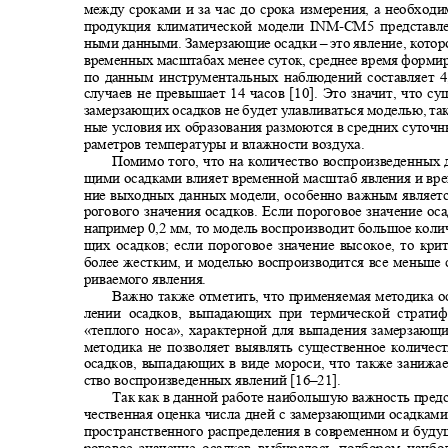
между сроками и за час до срока измерения, а необход
продукция климатической модели INM
-
CM5 представл
ными данными. Замерзающие осадки
–
это явление, кото
временных масштабах менее суток, среднее время форми
по данным инструментальных наблюдений составляет 4,
случаев не превышает 14 часов [10]. Это значит, что с
замерзающих осадков не будет улавливаться моделью, та
ные условия их образования размоются в средних суточ
раметров температуры и влажности воздуха.
Помимо того, что на количество воспроизведенных
щими осадками влияет временной масштаб явления и вр
ние выходных данных модели, особенно важным являетс
рогового значения осадков. Если пороговое значение о
например 0,2 мм, то модель воспроизводит большое кол
щих осадков; если пороговое значение высокое, то кр
более жестким
,
и моделью воспроизводится все меньше 
риваемого явления.
Важно также отметить, что применяемая методика 
лении осадков, выпадающих при термической страт
«теплого носа», характерной для выпадения замерзаю
методика не позволяет выявлять существенное количе
осадков, выпадающих в виде мороси, что также заниж
ство воспроизведенных явлений
[16–21].
Так как в данной работе наибольшую важность пред
чественная оценка числа дней с замерзающими осадкам
пространственного распределения в современном и буд
роговое значение осадков выбиралось подбором наиб