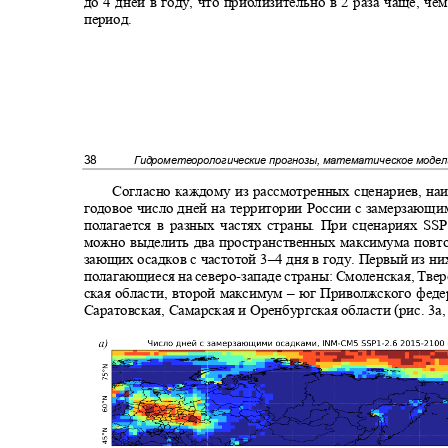
до 4 дней в году, что приблизительно в 2 раза чаще, ч
период.
38
Гидрометеорологические прогнозы, математическое моде
Согласно каждому из рассмотренных сценариев, на
годовое число дней на территории России с замерзающ
полагается в разных частях страны. При сценариях SSP
можно выделить два пространственных максимума повт
зающих осадков с частотой 3
–
4 дня в году. Первый из н
полагающиеся на северо
-
западе страны: Смоленская, Тве
ская области, второй максимум
–
юг Приволжского феде
Саратовская, Самарская и Оренбургская области (рис. 3а,