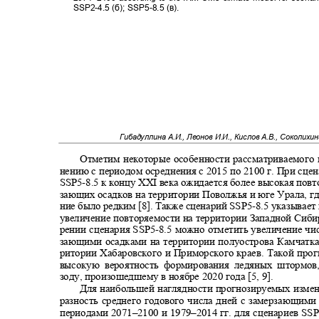
SSP2-4.5 (
б
); SSP5-8.5 (
в
).
Гибадуллина А.И., Леонов И.И., Кислов А.В., Соколихи
Отметим некоторые особенности рассматриваемого 
нению с периодом осреднения с 2015 по 2100 г. При сце
SSP5-
8.5 к концу
XXI
века ожидается более высокая пов
зающих осадков на территории Поволжья и юге Урала, гд
ние было редким [8]. Также сценарий SSP5
-
8.5 указывае
увеличение повторяемости на территории Западной Сиби
рении сценария
SSP5-
8.5 можно отметить увеличение чи
зающими осадками на территории полуострова Камчатка
ритории Хабаровского и Приморского краев. Такой про
высокую вероятность формирования ледяных штормо
зоду, произошедшему в ноябре 2020 года [5, 9].
Для наибольшей наглядности прогнозируемых изме
разность среднего годового числа дней с замерзающим
периодами 2071
–
2100 и 1979
–
2014 гг. для сценариев SS