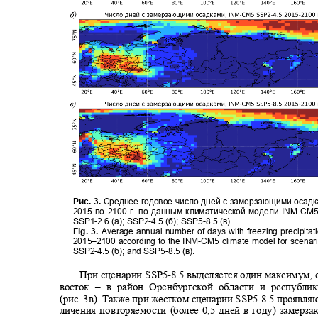
Рис. 3.
Среднее годовое число дней с замерзающими осад
2015 по 2100 г. по данным климатической модели INM
-
CM5
SSP1-
2.6 (а)
; SSP2-
4.5 (б)
; SSP5-
8.5 (в).
Fig. 3.
Average annual number of days with freezing precipitat
2015–2100 according to the INM-CM5 climate model for scenar
SSP2-4.5 (
б
); and SSP5-8.5 (
в
).
При сценарии SSP5
-8.5
выделяется один максимум,
восток
–
в район Оренбургской области и республ
(рис. 3в). Также при жестком сценарии SSP5
-
8.5 проявля
личения повторяемости (более 0,5 дней в году) замер