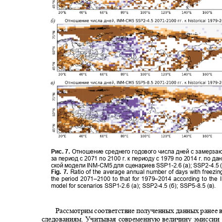
Рис. 7.
Отношение среднего годового числа дней с замерз
за период с 2071 по 2100 г. к периоду с 1979 по 2014 г. по 
ской модели INM
-
CM5 для сценариев
SSP1-
2.6 (а);
SSP2-
4.5 
Fig. 7.
Ratio of the average annual number of days with freezing
the period 2071–2100 to that for 1979–2014 according to th
model for scenarios SSP1-2.6 (
а
); SSP2-4.5 (
б
); SSP5-8.5 (
в
).
Рассмотрим соответствие полученных данных ранее
следованиям. Учитывая современную величину эмиссии