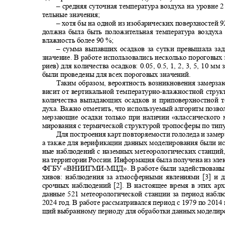
‒ средняя суточная температура воздуха на уровне 
тельные значения;
‒ хотя бы на одной из изобарических поверхностей 9
должна была быть положительная температура воздуха
влажность более 90
%;
‒ сумма выпавших осадков за сутки превышала за
значение. В работе использовались несколько пороговых
риев) для количества осадков: 0
.05, 0.
5, 1, 2, 3, 5, 10 м
были проведены для всех пороговых значений.
Таким образом, вероятность возникновения замерз
висит от вертикальной температурно
-
влажностной стру
количества выпадающих осадков и приповерхностной 
духа. Важно отметить, что используемый алгоритм позво
мерзающие осадки только при наличии «классического
мирования с термической структурой тропосферы по тип
Для построения карт повторяемости гололеда и зам
а также для верификации данных моделирования были и
ные наблюдений с наземных метеорологических станци
на территории России. Информация была получена из эл
ФГБУ «ВНИИГМИ
-
МЦД». В работе были задействованы
хивов: наблюдения за атмосферными явлениями [3] и
срочных наблюдений [2]. В настоящее время в этих а
данные 521 метеорологической станции за период наб
2024 год. В работе рассматривался период с 1979 по 2014
щий выбранному периоду для обработки данных моделир