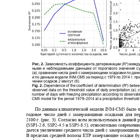
Рис. 2.
Зависимость коэффициента детерминации (R²) межд
ными и наблюдаемыми данными от порогового значения с
(а)
;
сравнение числа дней с замерзающими осадками по да
и по данным модели INM
-
CM5 за период с 1979 по 2014 г. п
чении осадков 2 мм/сут (б).
Fig. 2.
Dependence of the coefficient of determination (R²) bet
observed data on the threshold value of daily precipitation (
а
); 
number of days with freezing precipitation according to observa
CM5 model for the period 1979–2014 at a precipitation threshold
По данным климатической модели INM
-
CM5 было п
годовое число дней с замерзающими осадками для п
2100
г. (рис. 3). Согласно всем используемым в данной
(SSP1-2.6, SSP2-
4.5 и SSP5
-
8.5), относительно современ
дается увеличение среднего числа дней с замерзающими
В пределах средней полосы ЕТР замерзающие осадки б