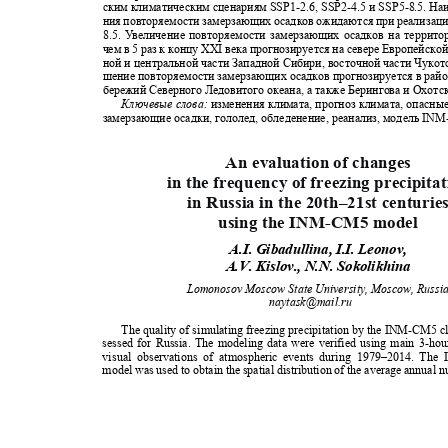
ским климатическим сценариям
SSP1-2.6, SSP2-
4.5 и
SSP5-
8.5. Н
ния повторяемости замерзающих осадков ожидаются при реализац
8.5.
У
в
еличение повторяемости замерзающих осадков на террит
чем в 5 раз к концу
XXI
века прогнозируется на севере Европейско
ной и центральной части Западной Сибири, восточной части Чуко
шение повторяемости замерзающих осадков прогнозируется в райо
бережий Северного Ледовитого океана, а также Берингова и Охот
Ключевые слова:
изменения климата, прогноз климата, опасны
замерзающие осадки, гололед, обледенение, реанализ, модель
INM
An evaluation of changes
in the frequency of freezing precipit
in Russia in the 20th–21st centuri
using the INM-CM5 model
A.I. Gibadullina, I.I. Leonov,
A.V. Kislov., N.N. Sokolikhina
Lomonosov Moscow State University, Moscow, Russ
naytask@mail.ru
The quality of simulating freezing precipitation by the INM-CM5 c
sessed for Russia. The modeling data were verified using main 3-ho
visual observations of atmospheric events during 1979–2014. T
model was used to obtain the spatial distribution of the average annual