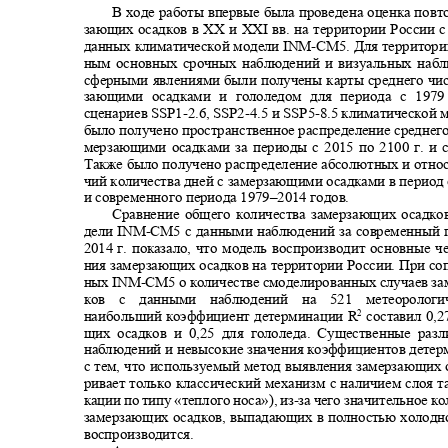
В ходе работы впервые была проведена оценка пов
зающих осадков в
XX
и
XXI
вв. на территории России
данных климатической модели
INM-CM
5. Для территор
ным основных срочных наблюдений и визуальных наб
сферными явлениями были получены карты среднего чис
зающими осадками и гололедом для периода с 1979
сценариев SSP1
-2.6, SSP2-
4.5 и SSP5
-
8.5 климатической 
было получено пространственное распределение среднего
мерзающими осадками за периоды с 2015 по 2100 г. и 
Также было получено распределение абсолютных и отно
чий количества дней с замерзающими осадками в период 
и современного периода 1979
–
2014 годов.
Сравнение общего количества замерзающих осадк
дели
INM-CM
5 с данными наблюдений за современный 
2014
г. показало, что модель воспроизводит основные 
ния замерзающих осадков на территории России. При с
ных
INM-CM
5 о количестве смоделированных случаев з
ков с данными наблюдений на 521 метеороло
наибольший коэффициент детерминации
R
составил 0,
2
щих осадков и 0,25 для гололеда. Существенные ра
наблюдений и невысокие значения коэффициентов дете
с тем, что используемый метод выявления замерзающих
ривает только классический механизм с наличием слоя 
кации по типу «теплого носа»), из
-
за чего значительное к
замерзающих осадков, выпадающих в полностью холодн
воспроизводится.