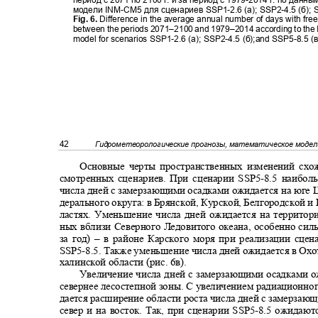
период с 2071 по 2100 г. и за период с 1979
-
2014 г. по данн
модели INM
-
CM5 для сценариев
SSP1-
2.6 (а);
SSP2-
4.5 (б);
Fig. 6.
Difference in the average annual number of days with free
between the periods 2071–2100 and 1979–2014 according to th
model for scenarios SSP1-2.6 (
а
); SSP2-4.5 (
б
);and SSP5-8.5 (
42
Гидрометеорологические прогнозы, математическое моде
Основные черты пространственных изменений схо
смотренных сценариев. При сценарии
SSP5-
8.5 наибо
числа дней с замерзающими осадками ожидается на юге 
дерального округа
:
в Брянской, Курской, Белгородской 
ластях. Уменьшение числа дней ожидается на террито
ных вблизи Северного Ледовитого океана, особенно сил
за год) ‒ в районе Карского моря при реализации сцен
SSP5-
8.5. Также уменьшение числа дней ожидается в Ох
халинской области (рис. 6в).
Увеличение числа дней с замерзающими осадками 
севернее лесостепной зоны. С увеличением радиационн
дается расширение области роста числа дней с замерза
север и на восток. Так, при сценарии SSP5
-
8.5 ожидаю