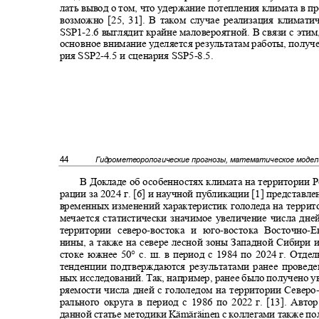
лать вывод о том, что удержание потепления климата в пр
возможно [25, 31]. В таком случае реализация климат
SSP1-
2.6 выглядит крайне маловероятной. В связи с этим
основное внимание уделяется результатам работы, полу
рия SSP2
-
4.5 и сценария SSP5
-8.5.
44
Гидрометеорологические прогнозы, математическое моде
В Докладе об особенностях климата на территории
рации за 2024 г.
[6]
и научной публикации
[1]
представле
временных изменений характеристик гололеда на терри
мечается статистически значимое увеличение числа дн
территории северо
-
востока и юго
-
востока Восточно
-
Е
нины, а также на севере лесной зоны Западной Сибири
стоке южнее 50° с. ш. в период с 1984 по 2
024
г. Отде
тенденции подтверждаются результатами ранее провед
ных исследований. Так, например, ранее было получено 
ряемости числа дней с гололедом на территории Северо
рального округа в период с 1986 по 2022
г. [13]. Авт
данной статье методики
Kämäräinen
с коллегами также п