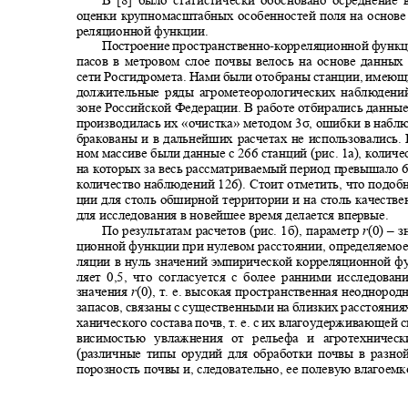
В [8] было статистически обосновано осреднение
оценки крупномасштабных особенностей поля на основе
реляционной функции.
Построение пространственно
-
корреляционной функци
пасов в метровом слое почвы велось на основе данны
сети Росгидромета. Нами были отобраны станции, имеющ
должительные ряды агрометеорологических наблюден
зоне Российской Федерации. В работе отбирались данны
производилась их «очистка» методом 3σ, ошибки в набл
бракованы и в дальнейших расчетах не использовались.
ном массиве были данные с 266 станций (рис. 1а), коли
на которых за весь рассматриваемый период превышало 
количество наблюдений 126). Стоит отметить, что подо
ции для столь обширной территории и на столь качест
для исследования в новейшее время делается впервые.
По результатам расчетов (рис. 1б), параметр
r
(0) –
з
ционной функции при нулевом расстоянии, определяемое
ляции в нуль значений эмпирической корреляционной ф
ляет 0,5, что согласуется с более ранними исследов
значения
r
(0), т. е. высокая пространственная неодноро
запасов, связаны с существенными на близких расстояни
ханического состава почв, т. е. с их влагоудерживающей 
висимостью увлажнения от рельефа и агротехниче
(различные типы орудий для обработки почвы в разн
порозность почвы и, следовательно, ее полевую влагоемко