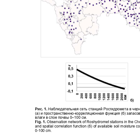
0,5
0,3
0,1
-0,1
б)
Рис. 1.
Наблюдательная сеть станций Росгидромета в че
(а) и пространственно
-
корреляционная функция (б) запас
влаги в слое почвы 0‒100 см.
Fig. 1.
Observation network of Roshydromet stations in the
Ch
and spatial correlation function (
б
) of available soil moisture c
0-100 cm.