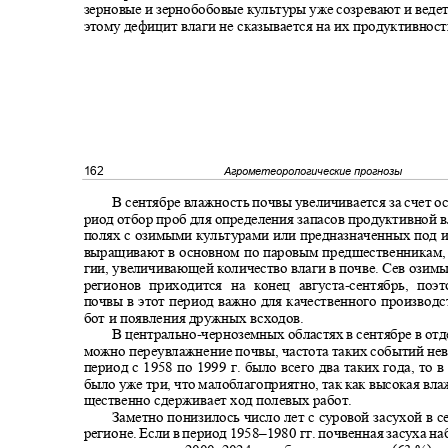
зерновые и зернобобовые культуры уже созревают и ведет
этому дефицит влаги не сказывается на их продуктивнос
162
Агрометеорологические прогнозы
В сентябре влажность почвы увеличивается за счет ос
риод отбор проб для определения запасов продуктивной 
полях с озимыми культурами или предназначенных под 
выращивают в основном по паровым предшественникам, 
гии, увеличивающей количество влаги в почве. Сев ози
регионов приходится на конец августа
-
сентябрь, по
почвы в этот период важно для качественного производ
бот и появления дружных всходов.
В центрально
-
черноземных областях в сентябре в от
можно переувлажнение почвы, частота таких событий нев
период с 1958 по 1999 г. было всего два таких года, то в
было уже три, что малоблагоприятно, так как высокая вл
щественно сдерживает ход полевых работ.
Заметно понизилось число лет с суровой засухой в
регионе. Если в период 1958
–1980
гг. почвенная засуха н