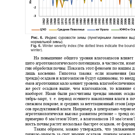
-2
-3
ЦЧО
Среднее Поволжье
юг Урала
ЮФО и Ст
Рис. 6.
Индекс суровости зимы (пунктирными линиями в
нормальной зимы).
Fig. 6.
Winter severity index (the dotted lines indicate the bou
winter).
На повышение общего уровня влагозапасов влияет
щего агротехнологического потенциала, в частности, изм
гии обработки почвы. Показать этот феномен по нашим
лишь косвенно. Гипотеза такова: если изменения 
тренда) осадков и влагозапасов будут одинаковы, то вне
емов агротехники мало меняет уровень влагообеспеченно
же рост осадков выше, чем влагозапасов, то влияние 
наоборот. Нами были рассчитаны тренды зимних осад
тябрь
–
март, т. е. период осеннего накопления влаги в п
снежном покрове, и средних за вегетационный сезон (апр
сов продуктивной влаги. Например, в центрально
-
черноз
агротехнологически высоко развитом регионе ‒ тренд о
примерно 6 мм/сезон/10лет, а влагозапасов 10 мм/сезон/
ность почвы растет несколько быстрее осадков, ее фор
Таким образом, можно утверждать, что увлажнени
первую очередь за счет зимних осадков, причем можно 