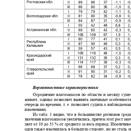
Ростовская обл.
II
89
86
37
-1,1
-
III
86
80
36
-1,0
0
I
79
79
42
-1,1
0
Волгоградская обл.
II
81
80
35
-0,8
0
III
84
87
31
-0,9
-
I
55
42
48
6,8
2
Астраханская обл.
II
69
60
43
-0,3
0
III
108
108
67
1,9
1
I
80
77
41
0,1
0
Республика
II
87
90
49
0,3
0
Калмыкия
III
59
57
43
0,5
0
I
109
116
48
-1,0
-
Краснодарский
II
131
132
36
0,3
0
край
III
114
117
39
-0,3
-
I
66
68
37
0,2
0
Ставропольский
II
91
90
31
-0,2
0
край
III
78
82
34
-0,9
-
Вероятностные характеристики
Осреднение влагозапасов по области и месяцу сущ
живает, однако позволяет выявить значимые особеннос
очередь по времени, т. е. позволяет судить о наблюдае
изменениях.
Из табл. 1 видно, что в большинстве регионов ср
значения влагозапасов увеличились, причем этот рост зна
ляет от 10 до 35 % от среднего за весь период. Изменчив
одов также изменилась в большую сторону, но не столь 