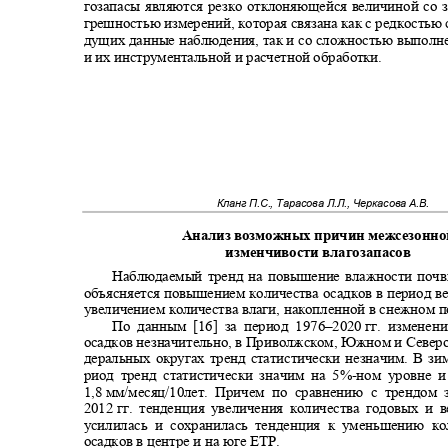
гозапасы являются резко отклоняющейся величиной со 
грешностью измерений, которая связана как с редкостью 
дущих данные наблюдения, так и со сложностью выполн
и их инструментальной и расчетной обработки.
Кланг П.С., Тарасова Л.Л., Черкасова А.В.
Анализ возможных причин межсезонн
изменчивости влагозапасов
Наблюдаемый тренд на повышение влажности почв
объясняется повышением количества осадков в период в
увеличением количества влаги, накопленной в снежном 
По данным [16] за период
1976
‒
2020
гг. измене
осадков незначительно, в Приволжском, Южном и Север
деральных округах тренд статистически незначим. В зи
риод тренд статистически значим на 5%
-
ном уровне и 
1,8
мм/месяц/10лет. Причем по сравнению с трендом 
2012
гг. тенденция увеличения количества годовых и
усилилась и сохранилась тенденция к уменьшению к
осадков в центре и на юге ЕТР.