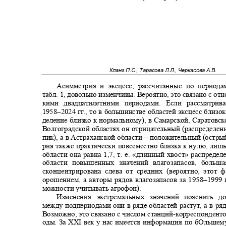
Кланг П.С., Тарасова Л.Л., Черкасова А.В.
Асимметрия и эксцесс, рассчитанные по период
табл. 1, довольно изменчивы
.
Вероятно, это связано с от
кими двадцатилетними периодами. Если рассматри
1958–2024
гг., то в большинстве областей эксцесс близо
деление близко к нормальному), в Самарской, Саратовс
Волгоградской областях он отрицательный (распределе
пик), а в Астраханской области
–
положительный (остры
рия также практически повсеместно близка к нулю, ли
области она равна 1,7, т. е. «длинный хвост» распреде
области повышенных значений влагозапасов, боль
сконцентрирована слева от средних (вероятно, этот
орошением, а авторы рядов влагозапасов за 1958
–1999
можности учитывать агрофон).
Изменения экстремальных значений пояснить 
между подпериодами они в ряде областей растут, а в р
Возможно, это связано с числом станций
-
корреспонденто
оды. За
XXI
век у нас имеется информация по бОльшем