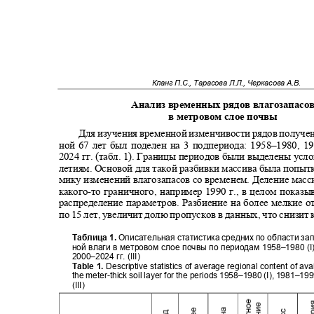
Кланг П.С., Тарасова Л.Л., Черкасова А.В.
Анализ временных рядов влагозапас
в метровом слое почвы
Для изучения временной изменчивости рядов получе
ной 67 лет был поделен на 3 подпериода: 1958
–1980, 1
2024
гг
.
(табл. 1). Границы периодов были выделены усл
летиям. Основой для такой разбивки массива была попыт
мику изменений влагозапасов со временем. Деление масс
какого
-
то граничного, например 1990 г
.
, в целом показ
распределение параметров. Разбиение на более мелкие 
по 15 лет, увеличит долю пропусков в данных, что снизит 
Таблица 1.
Описательная статистика средних по области за
ной влаги в метровом слое почвы по периодам 1958
–1980 (I
2000–
2024 гг.
(III)
Table 1.
Descriptive statistics of average regional content of av
the meter-thick soil layer for the periods 1958–1980 (I), 1981–1
(III)