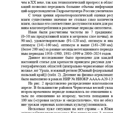
чем в
XX
веке, так как технологический прогресс в обл
каций позволил передавать большие объемы информаци
ций
-
корреспондентов Гидрометцентра России увеличило
С точки зрения агрометеорологической оценки ре
влаги существенно значимо не столько само количес
влаги, сколько его соответствие доступности влаги для рас
виям влагопотребления в различные периоды онтогенеза
Нами были рассчитаны частоты по 7 градациям
(0–50
мм продуктивной влаги в метровом слое почвы), н
90
мм), удовлетворительно (91
–120
мм), оптимум и ни
оптимум (141
–160
мм), оптимум и выше (161
–200
мм)
(более 200 мм) за разные месяцы вегетационного период
ным периодам
1958–1980, 1981–
1999 и 2000
–2024
годов
Данное исследование было проведено для каждо
настоящей статье для краткости приведем рисунки для
географических областей (центрально
-
черноземные обла
волжье, юг Урала, и южный регион (Южный федеральный
польский край)) (табл. 2). Деление на физико
-
агроклима
было выполнено в рамках НИР № НИОКР АААА
-
А20
-1
На рис. 2 представлено распределение влагозапас
апреле. В большинстве районов Черноземья весной увл
втором временном периоде повысилось по отношению к 
тьем по отношению ко второму, частота попадания
100
мм («суровая засуха» и «недостаточно», что не обе
ние урожая зерновых колосовых культур) понизилась.
Несколько хуже ситуация на юге страны
–
в Южн
округе и Ставропольском крае. Как видно из рис. 2, част