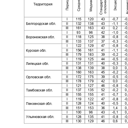
Территория
I
115
120
43
-0,7
-
II
132
138
43
-1,1
-
Белгородская обл.
III
161
163
43
0,2
-
I
93
96
42
-1,0
-
II
118
125
38
-0,8
-
Воронежская обл.
III
133
137
37
-0,3
-
I
122
129
47
-0,8
-
II
156
161
41
-1,1
-
Курская обл.
III
179
183
39
-0,2
-
I
119
125
44
-0,5
-
II
131
131
40
-0,3
0
Липецкая обл.
III
138
139
38
0,0
0
I
160
163
45
-0,2
-
II
172
175
39
-0,5
-
Орловская обл.
III
178
179
42
0,0
-
I
121
127
46
-0,8
-
II
137
135
52
-0,2
0
Тамбовская обл.
III
155
155
41
-0,7
0
I
119
122
47
-0,8
-
II
128
124
40
-0,5
0
Пензенская обл.
III
151
153
36
1,4
0
I
100
96
43
-0,1
0
II
128
135
41
-0,8
-
Ульяновская обл.
III
130
129
46
0,6
0