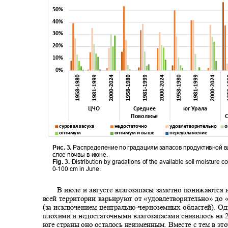
50%
40%
30%
20%
10%
0%
ЦЧО
Среднее
юг Урала
Поволжье
С
суровая засуха
недостаточно
удовлетворительно о
оптимум
оптимум и выше
переувлажение
Рис. 3.
Распределение по градациям запасов продуктивной 
слое почвы в июне.
Fig. 3.
Distribution by gradations of the available soil moisture c
0-100 cm in June.
В июле и августе влагозапасы заметно понижаются
всей территории варьируют от «удовлетворительно» до
(за исключением центрально
-
черноземных областей). О
плохими и недостаточными влагозапасами снизилось на 
юге страны оно осталось неизменным. Вместе с тем в э