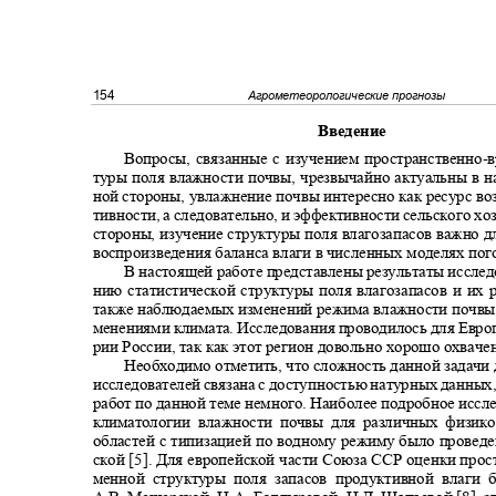
154
Агрометеорологические прогнозы
Введение
Вопросы, связанные с изучением пространственно
-
в
туры поля влажности почвы, чрезвычайно актуальны в 
ной стороны, увлажнение почвы интересно как ресурс 
тивности, а следовательно, и эффективности сельского хо
стороны, изучение структуры поля влагозапасов важно 
воспроизведения баланса влаги в численных моделях по
В настоящей работе представлены результаты иссле
нию статистической структуры поля влагозапасов и их
также наблюдаемых изменений режима влажности почвы,
менениями климата. Исследования проводилось для Евро
рии России, так как этот регион довольно хорошо охва
Необходимо отметить, что сложность данной задачи
исследователей связана с доступностью натурных данных
работ по данной теме немного. Наиболее подробное иссл
климатологии влажности почвы для различных физико
областей с типизацией по водному режиму было провед
ской [5]. Для европейской части Союза ССР оценки прос
менной структуры поля запасов продуктивной влаг