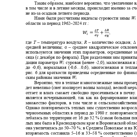
Таким образом, наиболее вероятно, что увеличение
в том числе и в летние месяцы, происходит именно за сч
не из
-
за осадков летнего периода.
Нами были рассчитаны индексы суровости зимы
W
области за период 1962
–2024
гг.:
∆푅
푇
,
푊
=
+
푖
휎
휎
ꢀ
ꢁ
где
Т
–
температура воздуха;
R
–
количество осадков; 
средней величины; σ
–
среднее квадратическое отклон
используются значения этих параметров, осредненные 
сяца (с декабря по февраль). При разделении зим приня
дации параметра
W
: суровая (менее
-
2,0), малоснежная и
i
до
-
0,6), нормальная (
-
0,6…0,6), многоснежная и тепла
рис. 6 для краткости приведены осредненные по физик
ским районам значения
W
.
i
Вероятно, что в теплые и многоснежные зимы проме
дет невелико (снег изолирует волны холода), весной ме
оттает и влага сможет свободно просачиваться в почву
является исчерпывающей, так как на формирование вл
множество факторов, в том числе и сельскохозяйствен
Однако повторяемость теплых зим существенно возросл
черноземных областях в период до 1980 г. повторяемос
лебалась по территории от 16 до 32 % (самая большая п
лых зим была в Краснодарском крае и Воронежской облас
она увеличилась до 50
–70
%; в Среднем Поволжье и на
вторяемость составила 5
–
16 и 33
–58
% соответственно 