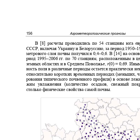
156
Агрометеорологические прогнозы
В [8] расчеты проводились по 54 станциям юга 
СССР, включая Украину и Белоруссию, за период 1950
–1
метрового слоя почвы получился 0,4
–
0,6. В [14] на осно
риод 1995
–2006
гг. по 70 станциям, расположенным в ц
земных областях и в Среднем Поволжье,
r
(0) = 0,69.
Иным
ность поля в различные периоды остается практически неи
относительно коротких временных периодах (меньших, 
рования типического почвенного профиля) в основе леж
жим увлажнения (количество осадков, снежный по
столько физические свойства самой почвы.