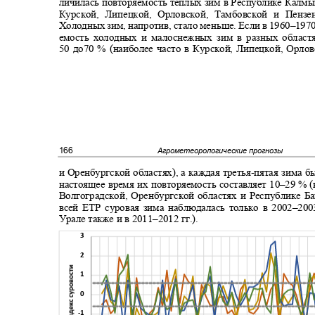
личилась повторяемость теплых зим в Республике Калмы
Курской, Липецкой, Орловской, Тамбовской и Пенз
Холодных зим, напротив, стало меньше. Если в 1960
–1970
емость холодных и малоснежных зим в разных област
50
до70 % (наиболее часто в Курской, Липецкой, Орл
166
Агрометеорологические прогнозы
и Оренбургской областях), а каждая третья
-
пятая зима б
настоящее время их повторяемость составляет 10
–29
% (
Волгоградской, Оренбургской областях и Республике 
всей ЕТР суровая зима наблюдалась только в 2002
–20
Урале также и в 2011
–2012
гг.).
3
2
1
0
-1