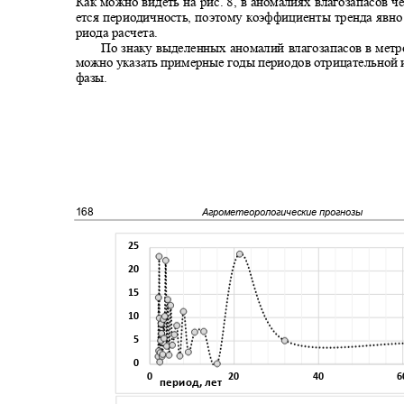
Как можно видеть на рис. 8, в аномалиях влагозапасов 
ется периодичность, поэтому коэффициенты тренда явн
риода расчета.
По знаку выделенных аномалий влагозапасов в мет
можно указать примерные годы периодов отрицательной
фазы.
168
Агрометеорологические прогнозы
25
20
15
10
5
0
0
20
40
период, лет