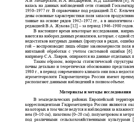
А.В. Мещерской, Н.А. Болдыревой, Н.Д. Шапаевой [8], э
валась на данных наблюдений сети станций Госкомгид
1950–1977
гг. В справочнике под редакцией Л.С. Кельче
дены основные характеристики поля запасов продуктивн
танные на основе рядов 19
42–1972
гг., а в аналогично
редакцией В.А. Жукова [12] ‒ за период 1946
–1980
годов
В настоящее время некоторые исследования, напри
ваются на наборах данных реанализов, которые, с одной 
недостатков натурных данных (пропуски в рядах, ошибки 
гой ‒ воспроизводят лишь общие закономерности поля 
нительной обработки с учетом системной ошибки [6
например С.А. Лавров, опираются на данные отдельных 
Таким образом, вопросы статистической структур
почвы детально и теоретически обоснованно представ
1980
г., в период современного климата они пока недост
агрометеорологи Гидрометцентра России имеют преим
располагают данными наблюдений в полном объеме.
Материалы и методы исследования
В земледельческих районах Европейской территор
корреспондентами Гидрометцентра России являются ок
на которых в том числе ведутся и наблюдения за влажнос
нем (0‒10 см), пахотном (0‒20 см), полуметровом и мет
под различными сельскохозяйственными культурами