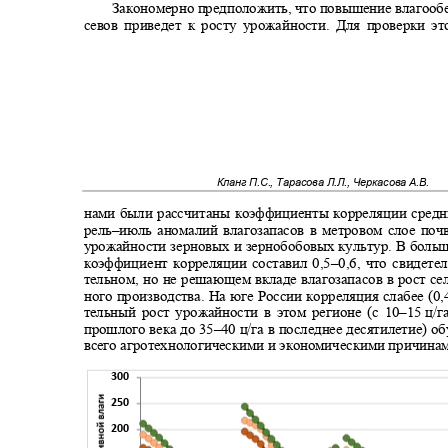
Закономерно предположить, что повышение влагооб
севов приведет к росту урожайности. Для проверки 
Кланг П.С., Тарасова Л.Л., Черкасова А.В.
нами были рассчитаны коэффициенты корреляции средн
рель
–
июль аномалий влагозапасов в метровом слое по
урожайности зерновых и зернобобовых культур. В боль
коэффициент корреляции составил 0,5
–
0,6, что свидете
тельном, но не решающем вкладе влагозапасов в рост с
ного производства. На юге России корреляция слабее (0,
тельный рост урожайности в этом регионе (с 10
–15
ц/г
прошлого века до 35
–40
ц/га в последнее десятилетие) 
всего агротехнологическими и экономическими причина
300
250
200