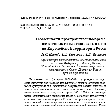
Гидрометеорологические исследования и прогнозы
. 2025.
№
4 (398).
С.
DOI: https://doi.org/10.37162/2618-9631-2025-4-153-171
УДК
551.579.5(470.1/.6)
Особенности пространственно
-
врем
изменчивости влагозапасов в по
на Европейской территории Рос
1
1
П.С. Кланг
, Л.Л. Тарасова
, А.В. Черкасо
Гидрометеорологический научно
-
исследовательский
1
Российской Федерации, г. Москва, Россия
;
Российский государственный гидрометеорологиче
2
университет, г. Санкт
-
Петербург, Россия
agro-hmc@mecom.ru
На длинных рядах (за период
1958–2024
г
г
.
) проведено исследо
ской структуры поля запасов продуктивной влаги в метровом сло
выми культурами для Европейской территории России, оценено 
мых изменений климата на режим влажности почвы. Показано
увлажнение почвы выше, чем в период
1958–1999
г
г
.
, и наблюд
время климатические изменения носят в основном положител
сельскохозяйственной отрасли России. Построены кривые сезон
продуктивной влаги в метровом слое почвы по современным данны
применимо в оперативной агрометеорологической практике. Про