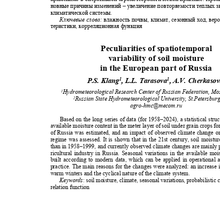
новные причины изменений
–
увеличение повторяемости теплых 
климатической системы.
Ключевые слова:
влажность почвы, климат, сезонный ход, вер
теристики, корреляционная функция
Peculiarities of spatiotemporal
variability of soil moisture
in the European part of Russia
1
1
P.S. Klang
, L.L. Tarasova
, A.V. Cherkasov
Hydrometeorological Research Center of Russian Federation, M
1
Russian State Hydrometeorological University, St.Petersbur
2
agro-hmc@mecom.ru
Based on the long series of data (for 1958–2024), a statistical stru
available moisture content in the meter layer of soil under grain crops f
of Russia was estimated, and an impact of observed climate change o
regime was assessed. It is shown that in the 21st century, soil moistu
than in 1958–1999, and currently observed climate changes are mainly 
ricultural industry in Russia. Seasonal variations in the available m
built according to modern data, which can be applied in operational
practice. The main reasons for the changes were analyzed: an increase
warm winters and the cyclical nature of the climate system.
Keywords
: soil moisture, climate, seasonal variations, probabilistic 
relation function