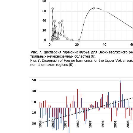
80
60
40
20
0
0
20
40
Рис. 7.
Дисперсия гармоник Фурье для Верхневолжского ре
тральных нечерноземных областей (б).
Fig. 7.
Dispersion of Fourier harmonics for the Upper Volga regi
non-chernozem regions (
б
).
50
30
10
-10
-30