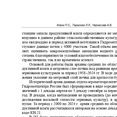
Кланг П.С., Тарасова Л.Л., Черкасова А.В.
станции запасы продуктивной влаги определяются не м
ведущим в данном районе сельскохозяйственным культу
зом ежедекадно в период активной вегетации в Гидроме
ступают данные почти с 4000 участков. Такой объем и
ляет оценивать макромасштабные аномалии водног
степень благоприятности условий влагообеспеченности п
странственном, так и во временном аспекте.
Основой для работы были архивы средних по обла
дуктивной влаги в метровом слое почвы под ранними я
зерновыми культурами за период 1958‒2024 гг. В ходе 
жения указание на метровый слой почвы для краткости 
Исторический архив данных отдела агрометеорологи
Гидрометцентра России был сформирован в виде осредн
значений с 1 декады апреля по 3 декаду сентября за пер
год. В декады, когда наблюдения не проводились (до на
достижения восковой спелости зерновых культур), в
пуски. За период с 2000 по 2024 г. архив средних по об
дуктивной влаги рассчитывался авторами на основе дек
коде КН
-21.