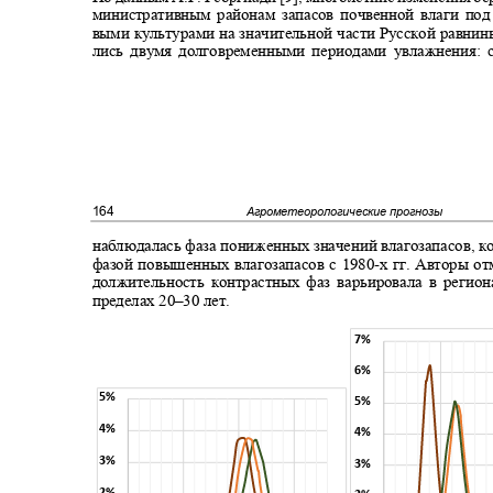
министративным районам запасов почвенной влаги по
выми культурами на значительной части Русской равни
лись двумя долговременными периодами увлажнения: 
164
Агрометеорологические прогнозы
наблюдалась фаза пониженных значений влагозапасов, к
фазой повышенных влагозапасов с 1980
-
х гг. Авторы о
должительность контрастных фаз варьировала в реги
пределах 20‒30 лет.
7%
6%
5%
5%
4%
4%
3%
3%