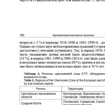
160
Агрометеорологические прогнозы
возросла с 3 % в периоды 1958
–
1980 и 1981
–1999
гг., д
Однако по сумме двух неблагоприятных градаций («суров
достаточно») ситуация улучшилась. Так, в период 1958
–
часто увлажнение почвы весной было недостаточ
(54
%), в период 1981
–1999
и 2000
–2024
гг. оно было уд
и несколько ниже оптимума (около 60 %), причем в пос
оно было оптимальным и несколько ниже уже в 34 % лет
Таблица 2.
Регионы черноземной зоны ЕТР, объедин
влажности почвы
Table 2.
Regions of the Chernozem Zone of the European part o
by soil moisture regime
Регион
Территория
Центрально
-
черноземные
Белгородская, Воронежская, К
области
Орловская, Тамбовская облас
Пензенская, Самарская, Сара
Средняя Волга
Ульяновская области