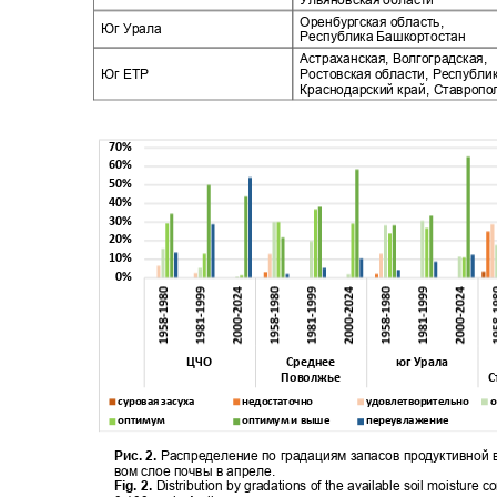
Оренбургская область,
Юг Урала
Республика Башкортостан
Астраханская, Волгоградская,
Юг ЕТР
Ростовская области, Республ
Краснодарский край, Ставроп
70%
60%
50%
40%
30%
20%
10%
0%
ЦЧО
Среднее
юг Урала
Поволжье
С
суровая засуха
недостаточно
удовлетворительно
о
оптимум
оптимум и выше
переувлажение
Рис. 2.
Распределение по градациям запасов продуктивной 
вом слое почвы в апреле.
Fig. 2.
Distribution by gradations of the available soil moisture c