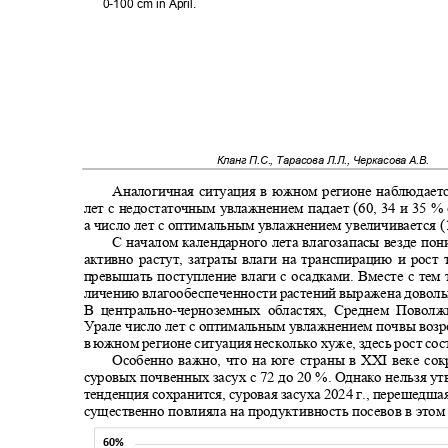
0-100 cm in April.
Кланг П.С., Тарасова Л.Л., Черкасова А.В.
Аналогичная ситуация в южном регионе наблюдаетс
лет с недостаточным увлажнением падает (60, 34 и 35 %
а число лет с оптимальным увлажнением увеличивается (1
С началом календарного лета влагозапасы везде п
активно растут, затраты влаги на транспирацию и рос
превышать поступление влаги с осадками. Вместе с тем
личению влагообеспеченности растений выражена довольн
В центрально
-
черноземных областях, Среднем Пово
Урале число лет с оптимальным увлажнением почвы возр
в южном регионе ситуация несколько хуже, здесь рост сос
Особенно важно, что на юге страны в
XXI
веке со
суровых почвенных засух с 72 до 20 %. Однако нельзя ут
тенденция сохранится, суровая засуха 2024 г., перешедшая
существенно повлияла на продуктивность посевов в этом
60%