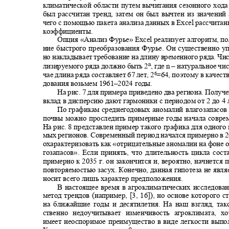
климатической области путем вычитания сезонного хода (
был рассчитан тренд, затем он был вычтен из значени
чего с помощью пакета анализа данных в
Excel
рассчита
коэффициенты.
Опция «Анализ Фурье» Excel реализует алгоритм, п
ние быстрого преобразования Фурье. Он существенно у
но накладывает требование на длину временного ряда. Чи
n
лизируемого ряда должно быть 2
, где n
–
натуральное чи
чае длина ряда составляет 67 лет, 2
=64, поэтому в качест
6
дования возьмем 1961
–2024
годы.
На рис. 7 для примера приведено два региона. Получ
вклад в дисперсию дают гармоники с периодом от 2 до 4 
По графикам среднегодовых аномалий влагозапасов
почвы можно проследить примерные годы начала совре
На рис. 8 представлен пример такого графика для одного
мых регионов. Современный период начался примерно в 2
охарактеризовать как «отрицательные аномалии на фоне 
гозапасов». Если принять, что длительность цикла сост
примерно к 2035 г. он закончится и, вероятно, начнется
повторяемостью засух. Конечно, данная гипотеза не явл
носит всего лишь характер предположения.
В настоящее время в агроклиматических исследова
метод трендов (например, [3, 16]), но основе которого 
на ближайшие годы и десятилетия. На наш взгляд, т
ственно недоучитывает изменчивость агроклимата, 
имеет неоспоримое преимущество в виде легкости выпо