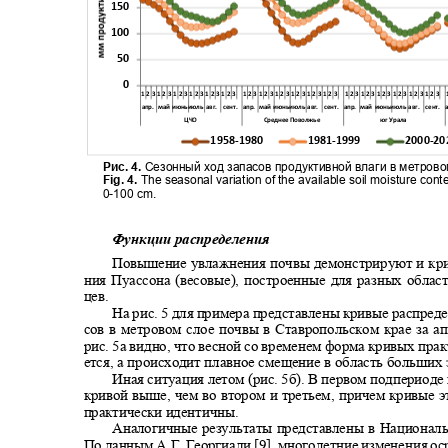
150
100
50
0
1 2 3 1 2 3 1 2 3 1 2 3 1 2 3 1 2 3
1 2 3 1 2 3 1 2 3 1 2 3 1 2 3 1 2 3
1 2 3 1 2 3 1 2 3 1 2 3 1 2 3 1 2 3
апр. май
июньиюль авг.
сент. апр.
май июньиюль авг.
сент. апр.
май июньиюль авг.
сент. а
ЦЧО
Среднее Поволжье
юг Урала
1958-1980
1981-1999
2000-2
Рис. 4.
Сезонный ход запасов продуктивной влаги в метров
Fig. 4.
The seasonal variation of the available soil moisture cont
0-100 cm.
Функции распределения
Повышение увлажнения почвы демонстрируют и кр
ния Пуассона (весовые), построенные для разных облас
цев.
На рис. 5 для примера представлены кривые распред
сов в метровом слое почвы в Ставропольском крае за 
рис. 5а видно, что весной со временем форма кривых пра
ется, а происходит плавное смещение в область больших
Иная ситуация летом (рис. 5б). В первом подпериоде
кривой выше, чем во втором и третьем, причем кривые
практически идентичны.
Аналогичные результаты представлены в Националь
По данным А.Г. Георгиади [9], многолетние изменения о