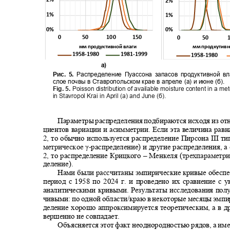
2%
2%
1%
1%
0%
0%
0
50
100
150
0
50
мм продуктивной влаги
мм продкутивн
1958-1980 1981-1999
1958-
а)
Рис. 5.
Распределение Пуассона запасов продуктивной 
слое почвы в Ставропольском крае в апреле (а) и июне (б).
Fig. 5.
Poisson distribution of available moisture content in a met
in Stavropol Krai in April (a) and June (
б
).
Параметры распределения подбираются исходя из о
циентов вариации и асимметрии. Если эта величина ра
2, то обычно используется распределение Пирсона
III
ти
метрическое
γ
-
распределение) и другие распределения, 
2, то распределение Крицкого
–
Менкеля (
трехпараметр
деление).
Нами были рассчитаны эмпирические кривые обеспе
период с 1958 по 2024 г. и проведено их сравнение 
аналитическими кривыми. Результаты исследования пол
чивыми: по одной области/краю в некоторые месяцы эмп
деление хорошо аппроксимируется теоретическим, а в 
вершенно не совпадает.
Объясняется этот факт неоднородностью рядов, а име