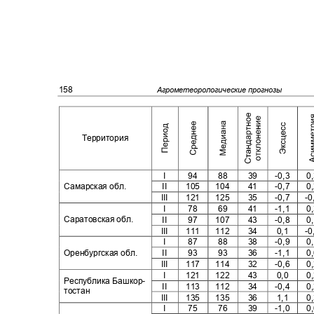
158
Агрометеорологические прогнозы
Территория
I
94
88
39
-0,3
0
Самарская обл.
II
105
104
41
-0,7
0
III
121
125
35
-0,7
-
I
78
69
41
-1,1
0
Саратовская обл.
II
97
107
43
-0,8
0
III
111
112
34
0,1
-
I
87
88
38
-0,9
0
Оренбургская обл.
II
93
93
36
-1,1
0
III
117
114
32
-0,6
0
I
121
122
43
0,0
0
Республика Башкор-
II
113
112
34
-0,4
0
тостан
III
135
135
36
1,1
0
I
75
76
39
-1,0
0