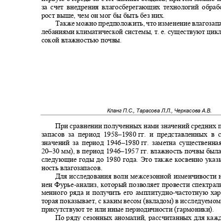
за счет внедрения влагосберегающих технологий обр
рост выше, чем он мог бы быть без них.
Также можно предположить, что изменение влагозапа
лебаниями климатической системы, т. е. существуют цик
сокой влажностью почвы.
Кланг П.С., Тарасова Л.Л., Черкасова А.В.
При сравнении полученных нами значений средних п
запасов за период 1958
–1980
гг. и представленных в
значений за период 1946
–1980
гг. заметна существенн
20–30
мм), в период 1946
–1957
гг. влажность почвы был
следующие годы до 1980 года. Это также косвенно ука
ность влагозапасов.
Для исследования волн межсезонной изменчивости
нен Фурье
-
анализ, который позволяет провести спектра
менного ряда и получить его амплитудно
-
частотную хар
торая показывает, с каким весом (вкладом) в исследуем
присутствуют те или иные периодичности (гармоники).
По ряду сезонных аномалий, рассчитанных для каж