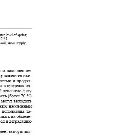
ater level of spring
o 0,25.
r-soil, snow supply,
влено накоплением
 проявляется еже-
ностью и продол
-
га в пределах од-
бой основную фазу
асть (более 70 %)
ки могут выходить
ежным населенным
ию пополнения та-
ызвать их обмеле-
 вод и деградацию
меет особую зна-