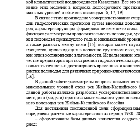
кой климатической неоднородности Казахстана. Все это 
нение этих моделей в вопросах долгосрочного прогн
мальных уровней и объемов половодья [6, 1
7, 19].
В связи с этим произведено усовершенствование су
дик гидрологических прогнозов путем внесения дополн
ров, характеризирующих формирование весеннего стока.
факторов рассмотрены продолжительность половодья, ур
нец половодья предыдущего года и минимальный уровен
а также разность между ними
[15]
, которая может слу
процессов, происходящих в почвенно
-
грунтовом слое, 
ние или восстановление влагоемкости. Использование эт
честве предикторов при построении гидрологических пр
повысить точность и достоверность временных и количе
ристик половодья для различных природно
-
климатически
[16].
В данной работе рассмотрены вопросы повышения т
максимальных уровней стока рек Жайык
-
Каспийского
данной работы являлась разработка усовершенствован
методики (модели) прогноза максимального уровня вод
него половодья рек Жайык
-
Каспийского бассейна.
Для достижения поставленной цели сформирова
определены расчетные характеристики за период 1980‒20
‒ сформированы базы данных количества осадков
риод;