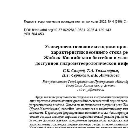
Гидрометеорологические исследования и прогнозы
. 2025.
№
4 (398)
. С
.
DOI: https://doi.org/10.37162/2618-9631-2025-4-129-143
УДК
504.453
Усовершенствование методики про
характеристик весеннего стока 
Жайык
-
Каспийского бассейна в ус
доступной гидрометеорологической и
С.Б. Саиров, Т.А. Тиллакарим,
Н.Т. Серикбай, Б.Б. Айтымова
Республиканское Государственное Предприятие «Казги
Республика Казахстан, г. Астана
sairov_s@meteo.kz
Представлены результаты исследования и апробации усоверше
дики прогноза максимальных уровней воды в весенний период года
регрессионного анализа. Объектом исследования выбраны реки Ж
(
У
р
ало
-
Каспийского) бассейна, относящиеся к казахстанскому ти
ловодьем. К факторам формирования весеннего стока (температу
чество осадков зимнего периода, гидрологический режим рек на м
качестве дополнительных предложены предикторы: продолжите
воды на конец половодья предшествующего года, а также минимал
Учет этих факторов позволил повысить точность долгосрочного пр