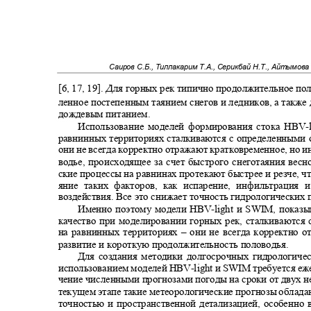
Саиров С.Б., Тиллакарим Т.А., Серикбай Н.Т., Айтымова
[6, 17, 19].
ля горных рек типично продолжительное по
Д
ленное постепенным таянием снегов и ледников, а такж
дождевым питанием.
Использование моделей формирования стока HBV
-
равнинных территориях сталкиваются с определенными
они не всегда корректно отражают кратковременное, но 
водье, происходящее за счет быстрого снеготаяния вес
ские процессы на равнинах протекают быстрее и резче, ч
яние таких факторов, как испарение, инфильтрация
воздействия. Все это снижает точность гидрологических
Именно поэтому модели HBV
-
light и SWIM, пока
качество при моделировании горных рек, сталкиваются
на равнинных территориях
–
они не всегда корректно 
развитие и короткую продолжительность половодья
.
Для создания методики долгосрочных гидрологиче
использованием моделей HBV
-
light и SWIM требуется е
чение численными прогнозами погоды на сроки от двух н
текущем этапе такие метеорологические прогнозы облад
точностью и пространственной детализацией, особенно