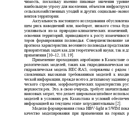
чимость, поскольку именно пиковые значения уров
наибольшую угрозу для населения, объектов инфраструк
сельскохозяйственных угодий и других социально
-
эконо
нентов территории.
Актуальность настоящего исследования обусловлена
щем риск наводнений или, наоборот, низкого стока бу
усиливаться из
-
за природно
-
климатических изменений
освоения территорий, приводящего к росту изменчиво
торов формирования половодья. Совершенствование з
прогноза характеристик весеннего половодья представл
приоритетных задач как для теоретической науки, так и 
применения [10‒
12, 18, 19].
Применение проходящих апробацию в Казахстане 
рологических моделей, таких как гидродинамическая 
гидравлическая модель HEC
-
RAS, сопряжены с рядом 
словленных высокими требованиями моделей к вход
ческой информации, прежде всего к детальному заданию р
ческого строения, морфометрических характеристик р
верхности рек. Это, в свою очередь, требует значительн
нансовых затрат, что делает широкомасштабное исполь
моделей в условиях рек Казахстана и условий обеспе
информацией на текущем этапе затруднительным [2].
Модели формирования стока HBV
-
light и SWIM по
качество моделирования при применении на горных 