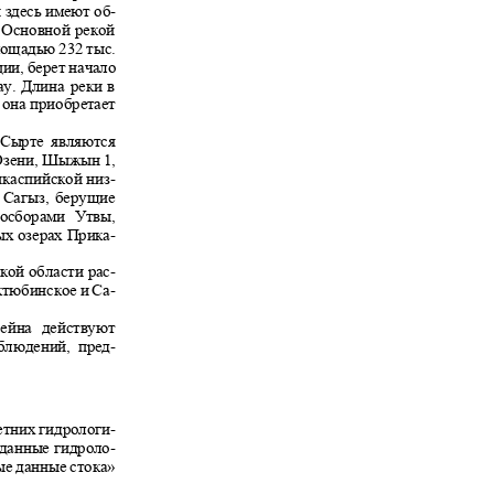
и здесь имеют об-
. Основной рекой
площадью 232 тыс.
ции, берет начало
ау. Длина реки в
ь она приобретает
м Сырте являются
 Озени, Шыжын 1,
икаспийской низ-
, Сагыз, берущие
одосборами Утвы,
ных озерах Прика-
кой области рас-
ктюбинское и Са-
ссейна действуют
наблюдений, пред-
етних гидрологи-
 данные гидроло-
ные данные стока»