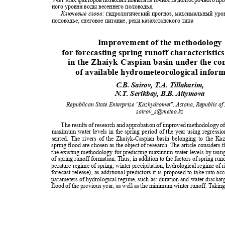
ного уровня воды весеннего половодья.
Ключевые слова:
гидрологический прогноз, максимальный уро
половодье, снеговое питание, реки казахстанского типа
Improvement of the methodolog
for forecasting spring runoff characteristic
in the Zhaiyk-Caspian basin under the co
of available hydrometeorological info
С.B. Sairov, T.A. Tillakarim,
N.T. Serikbay, B.B. Aitymova
Republican State Enterprise "Kazhydromet", Astana, Republic o
sairov_s@meteo.kz
The results of research and approbation of improved methodology of
maximum water levels in the spring period of the year using regressi
sented. The rivers of the Zhaiyk-Caspian basin belonging to the K
spring flood are chosen as the object of research. The article consider
the existing methodology for predicting maximum water levels by using
of spring runoff formation. Thus, in addition to the factors of spring ru
perature regime of spring, winter precipitation, hydrological regime of r
forecast release), as additional predictors it is proposed to take into a
parameters of hydrological regime, such as: duration and water dischar
flood of the previous year, as well as the minimum winter runoff. Takin