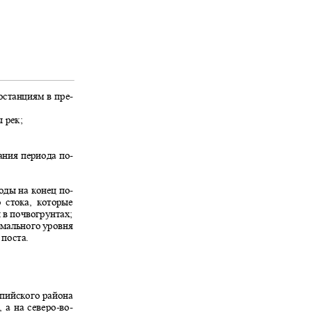
еостанциям в пре-
ы рек
;
чания периода по-
воды на конец по-
о стока, которые
и в почвогрунтах;
имального уровня
о поста.
пийского района
 а на северо
-
во-