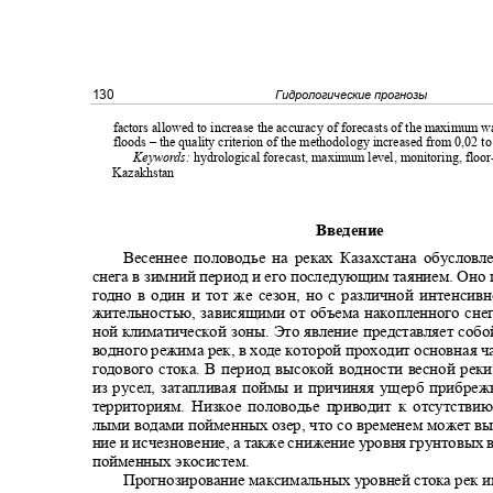
130
Гидрологические прогнозы
factors allowed to increase the accuracy of forecasts of the maximum w
floods
‒
the quality criterion of the methodology increased from 0,02 t
Keywords:
hydrological forecast, maximum level, monitoring, floo
Kazakhstan
Введение
Весеннее половодье на реках Казахстана обусло
снега в зимний период и его последующим таянием. Оно
годно в один и тот же сезон, но с различной интенсив
жительностью, зависящими от объема накопленного сне
ной климатической зоны. Это явление представляет со
водного режима рек, в ходе которой проходит основная ч
годового стока. В период высокой водности весной ре
из русел, затапливая поймы и причиняя ущерб прибр
территориям. Низкое половодье приводит к отсутств
лыми водами пойменных озер, что со временем может в
ние и исчезновение, а также снижение уровня грунтовых
пойменных экосистем.
Прогнозирование максимальных уровней стока рек и