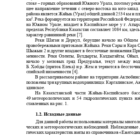
стоке ‒ горных образований Южного Урала, поэтому рек
щее направление течения с северо
-
востока на юго
-
запад
района является Жайык (Урал) общей длиной 2534 км и 
км
. Река формируется на территории Российской Федера
2
на Южном Урале, впадает в Каспийское море у г. Атыр
пределах Республики Казахстан составляет 1084 км, здес
характер равнинной реки [7].
Реки Шаган и Деркул, берущие начало на Обще
правобережными притоками Жайыка. Реки Сары и Кара
Шыжын 2 и другие впадают в бессточные понижения Пр
менности. Реки Оленты, Булдырты, Калдыгайты, Ойыл
начало у меловых гряд Предуралья, текут между в
Б. Хобды (приток Елека) и р. Жем и теряются в бессточ
спийской низменности [4].
В рассматриваемом районе на территории Актюбинс
положены три крупных водохранилища: Каргалинское, А
здинское.
На Казахстанской части Жайык
-
Каспийского ба
49
метеорологических и 54 гидрологических пункта 
ставленных на рис. 1.
1.2.
Исходные данные
Для данной работы использованы материалы многол
ческих и метеорологических наблюдений. Наблюденные
гических характеристик взяты из справочников «Ежегод