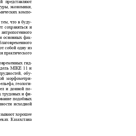
ней представляют
туры, экономики,
мических компо-
 тем, что в буду-
дет сохраняться и
, антропогенного
сти основных фак-
аблаговременного
яют собой одну из
для практического
современных гид-
модель MIKE 11 и
трудностей, обу-
ной морфометри
-
ельефа, геологи
-
усел и донной по-
ых трудовых и фи-
зование подобных
ченности исходной
казывают хорошее
реках Казахстана