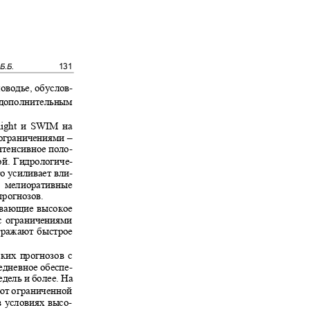
131
 Б.Б.
ловодье, обуслов-
е дополнительным
light и SWIM на
 ограничениями
–
интенсивное поло-
ной. Гидрологиче-
то усиливает вли-
 и мелиоративные
 прогнозов.
зывающие высокое
 с ограничениями
отражают быстрое
ских прогнозов с
жедневное обеспе-
едель и более. На
ают ограниченной
 в условиях высо-