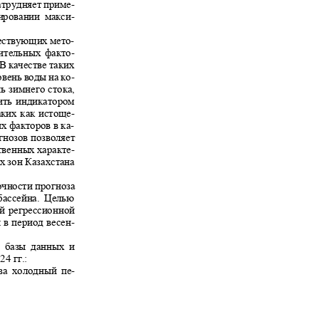
затрудняет приме-
озировании макси-
ществующих мето
-
ительных факто
-
 В качестве таких
овень воды на ко-
ь зимнего стока
,
жить индикатором
таких как истоще-
их факторов в ка-
огнозов позволяет
ственных характе-
х зон Казахстана
очности прогноза
 бассейна. Целью
ной регрессионной
ы в период весен-
ны базы данных и
24 гг.:
 за холодный пе-