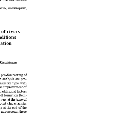
вень, мониторин
г
,
y
s of rivers
nditions
rmation
f Kazakhstan
 pro-forecasting of
on analysis are pre-
azakhstan type with
s the improvement of
 additional factors
noff formation (tem-
ivers at the time of
ccount characteristic
ge at the end of the
g into account these