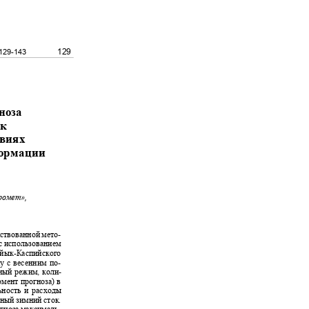
129
 129-143
гноза
рек
ловиях
нформации
дромет»,
нствованной мето-
 с использованием
айык
-
Каспийского
пу с весенним по-
рный режим, коли-
омент прогноза) в
льность и расходы
ьный зимний сток.
огноза максималь-