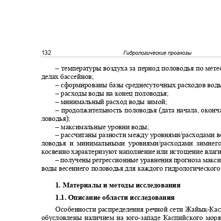
132
Гидрологические прогнозы
‒ температуры воздуха за период половодья по мет
делах бассейнов;
‒ сформированы базы среднесуточных расходов вод
‒ расходы воды на конец половодья
;
‒ минимальный расход воды зимой
;
‒ продолжительность половодья (дата начала, окон
ловодья)
;
‒ максимальные уровни воды
;
‒ рассчитаны разности между уровнями/расходами 
ловодья и минимальными уровнями/расходами зимнег
косвенно характеризуют наполнение или истощение влаг
‒ получены регрессионные уравнения прогноза макс
воды весеннего половодья для каждого гидрологическог
1. Материалы и методы исследования
1.1.
Описание области исследования
Особенности распределения речной сети Жайык
-
Кас
обусловлены наличием на юго
-
западе Каспийского моря,