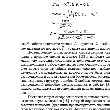
1
푁
;
∑
퐵ꢀꢁꢂ
=
(
푃 −
푂
)
푖
푖
푖=1
1
푁
;
2
∑
푅ꢃꢄꢅ
=
�
(
푃 −
푂
)
푖
푖
푖=1
푁
−
1
ꢆꢇꢈꢉ
;
ꢄ푆
=
1
ꢊ
∑
ꢋ
ꢌ
ꢌ
=1
ꢊ
ꢊ
∑
((
ꢍ
−
ꢍ
)(
ꢋ
−
ꢋ
))
ꢌ
ꢌ
,
ꢌ
=1
푅
=
ꢊ
ꢊ
2
2
� ∑
∑
(
ꢍ
−
ꢍ
)
�
(
(
ꢋ
−
ꢋ
) )
�
ꢌ
ꢌ
ꢌ
=1
ꢌ
=1
где
N
‒ общее количество данных
;
P
‒ прогноз;
O
‒ набл
i
i
нее значение по прогнозу;
‒ среднее значение по набл
푂
Перечисленные статистические характеристики я
ными в практике оценки прогнозов [18] и наиболее 
мыми, что позволяет сопоставлять полученные резуль
выполненными в работах других авторов. Однако стоит от
щем случае пара случайных величин «прогноз
–
наблю
двумерное распределение, из которого могут быть 
распределения и другие статистики более высокого пор
анализировать структуру ошибок. Подобные методы ан
распределений подробно рассматривались в работах
[3
подход представляется перспективным направлением дл
дований.
Также для гидрометеорологических прогнозов часто
казатель оправдываемости [18], который определяется к
ветствия диапазона (градации) прогнозируемого значен
ской величины (с учетом допуска) фактически наблюда