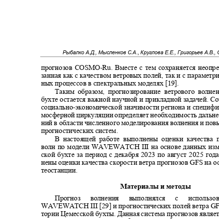
Рыбалко А.Д., Мысленков С.А., Круглова Е.Е., Григорьев А.В.,
прогнозов
COSMO-Ru.
Вместе с тем сохраняется неопр
занная как с качеством ветровых полей, так и с парамет
ных процессов в спектральных моделях
[19].
Таким образом, прогнозирование ветрового волн
бухте остается важной научной и прикладной задачей. 
социально
-
экономической значимости региона и специфи
мосферной циркуляции определяет необходимость дальн
ний в области численного моделирования волнения и по
прогностических систем.
В настоящей работе выполнены оценки качества
волн по модели WAVEWATCH III на основе данных из
ской бухте за период с декабря 2023 по август 2025 год
нены оценки качества скорости ветра прогнозов GFS на 
теостанции.
Материалы и методы
Прогноз волнения выполнялся
с
исполь
WAVEWATCH III [29] и прогностических полей ветра GF
тории Цемесской бухты. Данная система прогнозов являе