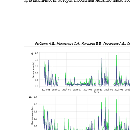
ную цикличность, которая глобальной моделью плохо в
Рыбалко А.Д., Мысленков С.А., Круглова Е.Е., Григорьев А.В., 