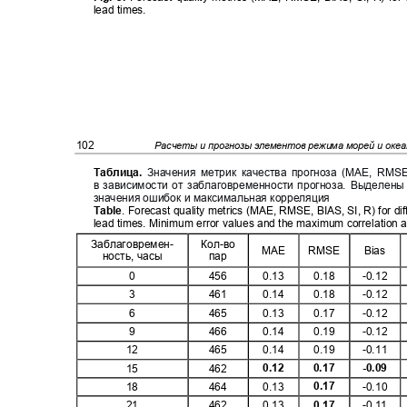
lead times.
102
Расчеты и прогнозы элементов режима морей и оке
Таблица
.
Значения метрик качества прогноза (MAE, RMS
в зависимости от заблаговременности прогноза
.
Выделены
значения ошибок и максимальная корреляция
Table
. Forecast quality metrics (MAE, RMSE, BIAS, SI, R) for di
lead times. Minimum error values and the maximum correlation 
Заблаговремен-
Кол
-
во
MAE
RMSE
Bias
ность, часы
пар
0
456
0.13
0.18
-0.12
3
461
0.14
0.18
-0.12
6
465
0.13
0.17
-0.12
9
466
0.14
0.19
-0.12
12
465
0.14
0.19
-0.11
0.12
0.17
-0.09
15
462
0.17
18
464
0.13
-0.10
0.17
21
462
0.13
-0.11