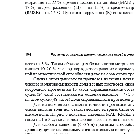
возрастает на 22 %, средняя абсолютная ошибка (MAE)
17
%, индекс рассеяния (SI) ‒ на 15
%, а среднеква
(RMSE) ‒ на 12 %. При этом корреляция (
R
) снижается
104
Расчеты и прогнозы элементов режима морей и оке
всего на 3 %. Таким образом, для большинства метрик 
вышает 10
–20
%, что подтверждает сохранение моделью 
ной прогностической способности даже на срок около тр
Оценка оправдываемости прогнозов волнения показ
чением заблаговременности доля верных прогнозов сни
косрочного прогноза на 15 часов оправдываемость сос
сутки (24 часа) этот показатель остается высоким ‒
77.2
%
на двое суток (48 часов) доля оправдавшихся прогнозов р
Для выявления зависимости точности прогнозов о
чений высоты волн все статистические метрики были 
высоте волн. На рис.
5
показаны значения MAE, RMSE, S
гноза на 1 и 2 сутки для диапазонов высоты волн с шагом
Для слабого волнения (0
–0.5
м) прогнозы всех заб
демонстрируют максимальную относительную ошибку: 