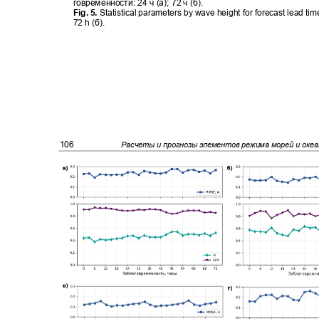
говременности
:
24 ч
(
а)
;
72 ч
(
б)
.
Fig. 5.
Statistical parameters by wave height for forecast lead ti
72 h (
б
).
106
Расчеты и прогнозы элементов режима морей и оке