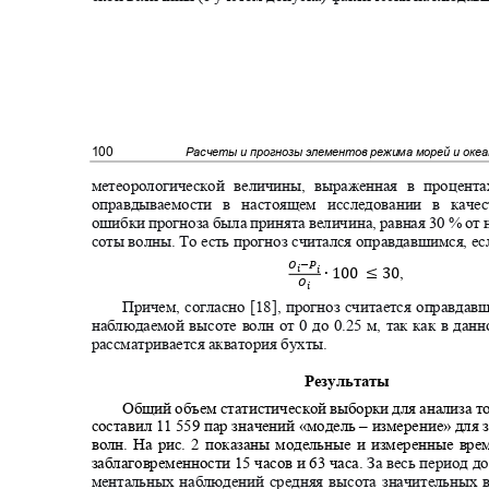
100
Расчеты и прогнозы элементов режима морей и оке
метеорологической величины, выраженная в процент
оправдываемости в настоящем исследовании в кач
ошибки прогноза была принята величина, равная 30 % о
соты волны. То есть прогноз считался оправдавшимся, е
ꢋ
−
ꢍ
ꢌ
,
ꢌ
∙
100
≤
30
ꢋ
ꢌ
Причем, согласно [18], прогноз считается оправд
наблюдаемой высоте волн от 0 до 0.25 м, так как в да
рассматривается акватория бухты.
Результаты
Общий объем статистической выборки для анализа т
составил 11 559 пар значений «модель
–
измерение» для
волн. На рис.
2
показаны модельные и измеренные вр
заблаговременности 15 часов и 63 часа.
За весь период 
ментальных наблюдений средняя высота значительных 