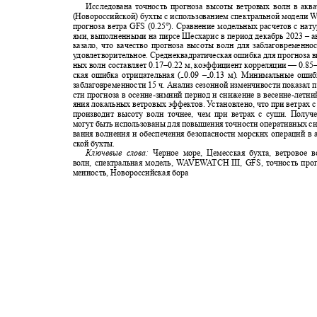
Исследована точность прогноза высоты ветровых волн в ак
(Новороссийской) бухты с использованием спектральной модели
прогноза ветра
GFS (0.25°).
Сравнение модельных расчетов с на
ями, выполненными на пирсе Шесхарис в период декабрь 2023
–
а
казало, что качество прогноза высоты волн для заблаговременн
удовлетворительное. Среднеквадратическая ошибка для прогноза 
ных волн составляет
0.17–0.22
м, коэффициент корреляции
— 0.85
ская ошибка отрицательная
(
0.09 –
0.13 м). Минимальные оши
₋
₋
заблаговременности 15 ч. Анализ сезонной изменчивости показал
сти прогноза в осенне
-
зимний период и снижение в весенне
-
летни
яния локальных ветровых эффектов.
У
с
тановлено, что при ветрах 
производит высоту волн точнее, чем при ветрах с суши. Полу
могут быть использованы для повышения точности оперативных с
вания волнения и обеспечения безопасности морских операций в
ской бухты.
Ключевые слова:
Черное море, Цемесская бухта, ветровое 
волн, спектральная модель,
W
A
V
E
W
A
T
CH III, GFS,
точность про
менность, Новороссийская бора