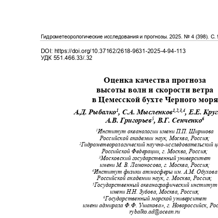
Гидрометеорологические исследования и прогнозы
. 2025.
№
4 (398)
. С
.
DOI: https://doi.org/10.37162/2618-9631-2025-4-94-113
УДК
551.466.33/.32
Оценка качества прогноза
высоты волн и скорости ветра
в Цемесской бухте Черного мор
1
1,2,3,4
А.Д. Рыбалко
,
С.А. Мысленков
, Е.Е. Кру
5
6
А.В. Григорьев
,
В
.
Г
.
Сенченко
Институт океанологии имени П.П. Ширшова
1
Российской академии наук, Москва, Россия
;
Гидрометеорологический научно
-
исследовательский
2
Российской Федерации, г. Москва, Россия
;
Московский государственный университет
3
имени М. В. Ломоносова, г. Москва, Россия
;
Институт физики атмосферы им. А.М. Обухов
4
Российской академии наук, г. Москва, Россия
;
Государственный океанографический институ
5
имени Н.Н. Зубова, Москва, Россия
;
Государственный морской университет
6
имени адмирала Ф.Ф. Ушакова», г. Новороссийск, Р
rybalko.ad@ocean.ru