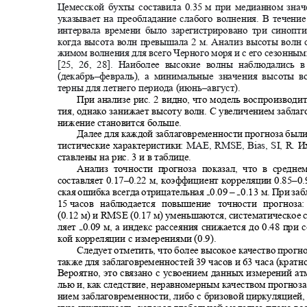
Цемесской бухты составила 0.35
м при медианном знач
указывает на преобладание слабого волнения. В течен
интервала времени было зарегистрировано три синопт
когда высота волн превышала 2 м. Анализ высоты волн 
жимом волнения для всего Черного моря и с его сезонн
[25, 26, 28]
. Наиболее высокие волны наблюдались
(декабрь
–
февраль), а минимальные значения высоты 
терны для летнего периода (июнь
–
август).
При анализе рис. 2 видно, что модель воспроизвод
тия, однако занижает высоту волн. С увеличением забла
нижение становится больше.
Далее для каждой заблаговременности прогноза был
тистические характеристики:
MAE, RMSE, Bias, SI, R.
И
ставлены на рис.
3
и в таблице
.
Анализ точности прогноза показал, что в средн
составляет 0.17
–
0.22 м, коэффициент корреляции 0.85
–
0.
ская ошибка всегда отрицательная
0.09 –
0.13
м. При за
₋
₋
15
часов наблюдается повышение точности прогно
(0.12
м) и RMSE (0.17 м) уменьшаются, систематическое
ляет
0.09
м, а индекс рассеяния снижается до 0.48 при
₋
кой корреляции с измерениями (0.9).
Следует отметить, что более высокое качество прог
также для заблаговременностей 39 часов и 63 часа (кратн
Вероятно, это связано с усвоением данных измерений 
лью и, как следствие, неравномерным качеством прогноза
нием заблаговременности, либо с бризовой циркуляцией