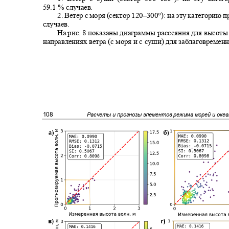
59.1
% случаев
.
2.
Ветер с моря (сектор 120
–300°):
на эту категорию п
случаев.
На рис.
8
показаны диаграммы рассеяния для высоты
направлениях ветра (с моря и с суши) для заблаговременн
108
Расчеты и прогнозы элементов режима морей и оке