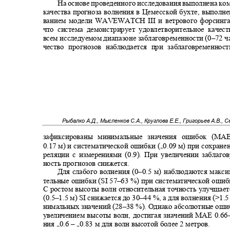
На основе проведенного исследования выполнена ко
качества прогноза волнения в Цемесской бухте, выполн
ванием модели WAVEWATCH III и ветрового форсинг
что система демонстрирует удовлетворительное каче
всем исследуемом диапазоне заблаговременности
(0–
72 ч
чество прогнозов наблюдается при заблаговременно
Рыбалко А.Д., Мысленков С.А., Круглова Е.Е., Григорьев А.В., 
зафиксированы минимальные значения ошибок (MAE
0.17
м) и систематической ошибки
(
0.09
м) при сохране
₋
реляции с измерениями (0.9). При увеличении заблаг
ность прогнозов снижется.
Для слабого волнения (0
–
0.5 м) наблюдаются макс
тельные ошибки (SI 57
–63
%) при систематической ошиб
С ростом высоты волн относительная точность улучшает
(0.5–
1.5 м) SI снижается до 30
–44
%, а для волнения (>1.
нимальных значений (28
–38
%). Однако абсолютные оши
увеличением высоты волн, достигая значений MAE 0.
66
ния
0.6 –
0.83
м для волн высотой более 2 метров.
₋
₋