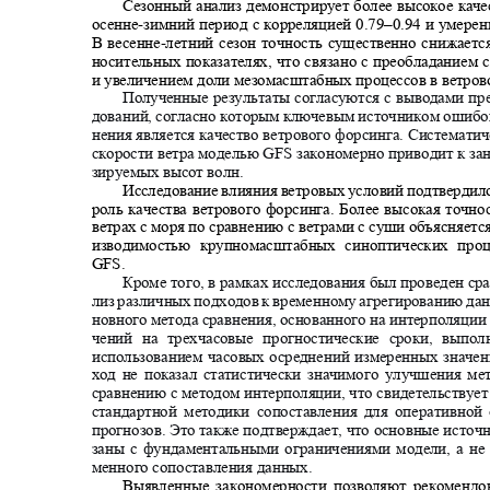
Сезонный анализ демонстрирует более высокое кач
осенне
-
зимний период с корреляцией 0.79
–
0.94 и умер
В весенне
-
летний сезон точность существенно снижаетс
носительных показателях, что связано с преобладанием
и увеличением доли мезомасштабных процессов в ветро
Полученные результаты согласуются с выводами п
дований, согласно которым ключевым источником ошибок
нения является качество ветрового форсинга. Системат
скорости ветра моделью GFS закономерно приводит к з
зируемых высот волн.
Исследование влияния ветровых условий подтверд
роль качества ветрового форсинга. Более высокая точн
ветрах с моря по сравнению с ветрами с суши объясняет
изводимостью крупномасштабных синоптических пр
GFS.
Кроме того, в рамках исследования был проведен с
лиз различных подходов к временному агрегированию да
новного метода сравнения, основанного на интерполяци
чений на трехчасовые прогностические сроки, вып
использованием часовых осреднений измеренных значе
ход не показал статистически значимого улучшения м
сравнению с методом интерполяции, что свидетельствуе
стандартной методики сопоставления для оперативно
прогнозов. Это также подтверждает, что основные исто
заны с фундаментальными ограничениями модели, а не
менного сопоставления данных.
Выявленные закономерности позволяют рекомендо