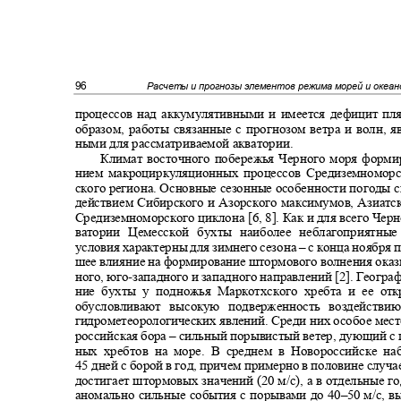
96
Расчеты и прогнозы элементов режима морей и океа
процессов над аккумулятивными и имеется дефицит п
образом
,
работы связанные с прогнозом ветра и волн
,
я
ными для рассматриваемой акватории.
Климат восточного побережья Черного моря форми
нием макроциркуляционных процессов Средиземномор
ского региона. Основные сезонные особенности погоды 
действием Сибирского и Азорского максимумов, Азиат
Средиземноморского циклона
[6, 8].
Как и для всего Черн
ватории Цемесской бухты наиболее неблагоприятные
условия характерны для зимнего сезона ‒ с конца ноября 
шее влияние на формирование штормового волнения ока
ного, юго
-
западного и западного направлений
[2]
. Геогра
ние бухты у подножья Маркотхского хребта и ее о
обусловливают высокую подверженность воздейств
гидрометеорологических явлений. Среди них особое мес
российская бора ‒ сильный порывистый ветер, дующий с
ных хребтов на море. В среднем в Новороссийске н
45
дней с борой в год, причем примерно в половине случа
достигает штормовых значений (20 м/с), а в отдельные
аномально сильные события с порывами до 40
–50
м/с, 