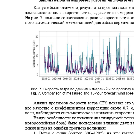
Как уже было отмечено, результаты прогноза волне
зом зависят от поля скорости ветра, задаваемого в модел
На рис
. 7
показано сопоставление рядов скорости ветра 
ного автоматической метеостанцией для заблаговременно
Рис. 7.
Скорость ветра по данным измерений и по прогнозу 
Fig. 7.
Comparison of measured and 15-hour forecast wind spe
Анализ прогнозов скорости ветра GFS показал его
ное качество с коэффициентом корреляции около 0.7, 
волн, наблюдается систематическое занижение скорости 
Ввиду особенности положения анализируемой точк
новороссийская бора) было исследовано влияние двух 
ления ветра на ошибки прогноза волнения:
1.
Ветер с суши (сектор 300
–120°):
на эту кате