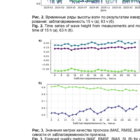
Рис
. 2.
Временные ряды высоты волн по результатам изме
рования
:
заблаговременность 15 ч
(
а)
;
63 ч
(
б)
.
Fig. 2.
Time series of wave height from measurements and mo
time of 15 h (a); 63 h (
б
).
Рис. 3.
Значения метрик качества прогноза (MAE, RMSE,
BIA
симости от заблаговременности прогноза.
Fig. 3.
Forecast quality metrics (MAE, RMSE, BIAS, SI, R) for 