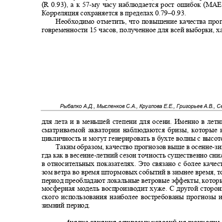
(R 0.93), а к 57
-
му часу наблюдается рост ошибок (MAE 0
Корреляция сохраняется в пределах 0.79
–0.93.
Необходимо отметить, что повышение качества про
говременности 15 часов, полученное для всей выборки, 
Рыбалко А.Д., Мысленков С.А., Круглова Е.Е., Григорьев А.В., 
для лета и в меньшей степени для осени. Именно в лет
сматриваемой акватории наблюдаются бризы, которы
цикличность и могут генерировать в бухте волны с высот
Таким образом, качество прогнозов выше в осенне
-
зи
гда как в весенне
-
летний сезон точность существенно сн
в относительных показателях. Это связано с более кач
зом ветра во время штормовых событий в зимнее время, т
период преобладают локальные ветровые эффекты, котор
мосферная модель воспроизводит хуже. С другой сторо
ского использования наиболее востребованы прогнозы 
зимний период.
Анализ влияния ветровых условий на точность