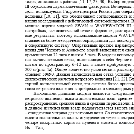
тодов, описанных в работах [11, 17, 23, 30]. Выбор 
III обусловлен двумя ключевыми факторами. Во
-
первых,
дель, используемая Гидрометцентром России для опер
волнения [10, 11], что обеспечивает согласованность 
наших исследований с действующей системой прогноза. 
менные версии моделей SWAN и WAVEWATCH III
настройках, вычислительной сетке и форсинге дают пра
вые результаты, поэтому использование модели WAV
ставляется более методически оправданным для послед
в оперативную систему. Оперативный прогноз параметр
нения для Черного и Азовского морей выполняется еже
временностью 72 часа с шагом 3 часа. В модели использ
ная вычислительная сетка, включающая в себя Черное 
шагом по пространству
6–12
км, а также прибрежную
200
м (рис. 1а). Общее количество узлов сетки в рассмат
ставляет 59690. Данная вычислительная сетка успешн
диагностических расчетов ветрового волнения
[21, 22]
. Б
турной вычислительной сетке, эта система более присп
гноза ветрового волнения в прибрежных и мелководных
Выходными данными модели являются следующи
ветрового волнения: высота значительных волн, средне
распространения, средняя длина и средний период волн.
в данном исследовании везде подразумевается высота 
‒
стандартная метрика для ветровых волн
. Со статистиче
высота значительных волны определяется через спектр
четыре квадратных корня из нулевого момента волново
Hs
= 4√m
.
₀