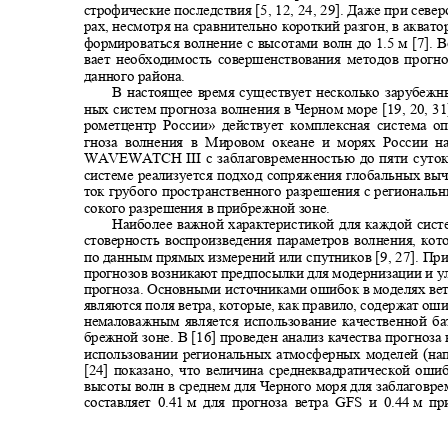
строфические последствия
[5, 12, 24, 29]
. Даже при север
рах, несмотря на сравнительно короткий разгон, в аква
формироваться волнение с высотами волн до 1
.5
м
[7]
. 
вает необходимость совершенствования методов прог
данного района.
В настоящее время существует несколько зарубеж
ных систем прогноза волнения в Черном море [
19, 20, 31
рометцентр России» действует комплексная система 
гноза волнения в Мировом океане и морях России 
WAVEWA
TCH III с заблаговременностью до пяти суто
системе реализуется подход сопряжения глобальных вы
ток грубого пространственного разрешения с регионал
сокого разрешения в прибрежной зоне.
Наиболее важной характеристикой для каждой сист
стоверность воспроизведения параметров волнения, ко
по данным прямых измерений или спутников [
9, 27
]. Пр
прогнозов возникают предпосылки для модернизации и 
прогноза. Основными источниками ошибок в моделях ве
являются поля ветра, которые
,
как правило
,
содержат оши
немаловажным является использование качественной б
брежной зоне. В
[16]
проведен анализ качества прогноз
использовании региональных атмосферных моделей (н
[24] показано
,
что величина среднеквадратической оши
высоты волн в среднем для Черного моря для заблаговр
составляет
0.41
м для прогноза ветра
GFS
и 0.44
м пр