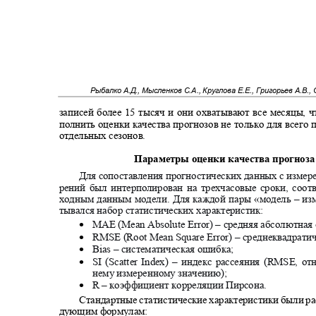
Рыбалко А.Д., Мысленков С.А., Круглова Е.Е., Григорьев А.В.,
записей более 15 тысяч и они охватывают все месяцы, 
полнить оценки качества прогнозов не только для всего 
отдельных сезонов.
Параметры оценки качества прогноз
Для сопоставления прогностических данных с измер
рений был интерполирован на трехчасовые сроки, соо
ходным данным модели. Для каждой пары «модель ‒ из
тывался набор статистических характеристик
:
•
MAE (Mean Absolute Error) –
средняя абсолютная
•
RMSE (Root Mean Square Error) –
среднеквадрати
•
Bias –
систематическая ошибка
;
•
SI (Scatter Index) –
индекс рассеяния (RMSE, от
нему измеренному значению)
;
•
R –
коэффициент корреляции Пирсона.
Стандартные статистические характеристики были р
дующим формулам: