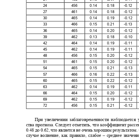
24
456
0.14
0.18
-0.12
27
461
0.14
0.18
-0.12
30
465
0.14
0.19
-0.12
33
466
0.15
0.21
-0.13
36
465
0.14
0.20
-0.12
39
462
0.13
0.18
-0.10
42
464
0.14
0.19
-0.11
45
462
0.14
0.19
-0.11
48
456
0.15
0.20
-0.12
51
461
0.15
0.20
-0.12
54
465
0.15
0.21
-0.13
57
466
0.16
0.22
-0.13
60
465
0.15
0.22
-0.12
63
462
0.14
0.19
-0.11
66
464
0.15
0.20
-0.12
69
462
0.15
0.19
-0.12
72
456
0.15
0.21
-0.12
При увеличении заблаговременности наблюдается
ства прогноза
.
Следует отметить, что коэффициент расс
0.48 до 0.62, что является не очень хорошим результатом
случае волнение, как правило, слабое
–
среднее значен