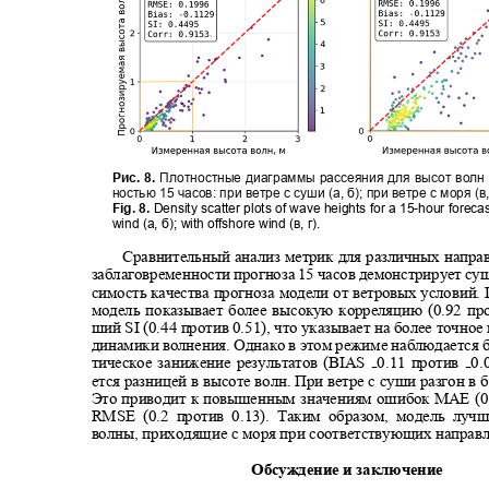
Рис.
8.
Плотностные диаграммы рассеяния для высот волн
ностью 15 часов: при ветре с суши
(a,
б)
;
при ветре с моря (в,
Fig. 8.
Density scatter plots of wave heights for a 15-hour forec
wind (a,
б
); with offshore wind (
в
,
г
).
Сравнительный анализ метрик для различных напра
заблаговременности прогноза 15 часов демонстрирует с
симость качества прогноза модели от ветровых условий.
модель показывает более высокую корреляцию (0.9
2
пр
ший SI (0.4
4
против 0.5
1
), что указывает на более точно
динамики волнения. Однако в этом режиме наблюдается 
тическое занижение результатов (B
IAS
0.11 против
0.
₋
₋
ется разницей в высоте волн. При ветре с суши разгон в
Это приводит к повышенным значениям ошибок MAE (0.
RMSE (0.2
против 0.13). Таким образом, модель лу
волны, приходящие с моря при соответствующих направ
Обсуждение и заключение