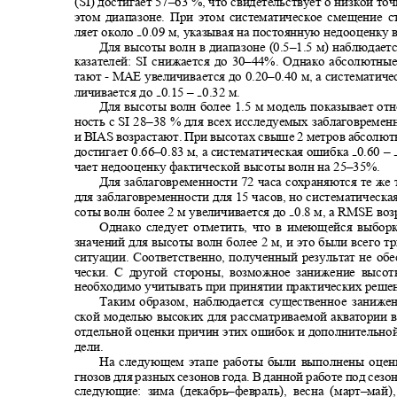
(SI) достигает 57
–63
%, что свидетельствует о низкой то
этом диапазоне. При этом систематическое смещение 
ляет около
0.09 м, указывая на постоянную недооценку
₋
Для высоты волн в диапазоне
(0.5–
1.5 м) наблюдает
казателей: SI снижается до 30
–
44%. Однако абсолютны
тают
-
MAE увеличивается до 0.20
–
0.40 м, а систематич
личивается до
0.15 –
0.32 м.
₋
₋
Для высоты волн более 1.5 м модель показывает о
ность с SI 28
–38 %
для всех исследуемых заблаговремен
и
BIAS
возрастают. При высотах свыше 2 метров абсол
достигает 0.66
–
0.83 м, а систематическая ошибка
0.60 –
₋
чает недооценку фактической высоты волн на 25
–35%.
Для заблаговременности 72 часа сохраняются те же
для заблаговременности для 15 часов, но систематическ
соты волн более 2 м увеличивается до
0.8 м, а
RMSE
воз
₋
Однако следует отметить, что в имеющейся выбор
значений для высоты волн более 2 м, и это были всего 
ситуации. Соответственно
,
полученный результат не об
чески. С другой стороны, возможное занижение выс
необходимо учитывать при принятии практических реш
Таким образом, наблюдается существенное заниже
ской моделью высоких для рассматриваемой акватории 
отдельной оценки причин этих ошибок и дополнительно
дели
.
На следующем этапе работы были выполнены оцен
гнозов для разных сезонов года
.
В данной работе под сез
следующие: зима (декабрь‒февраль), весна (март‒май