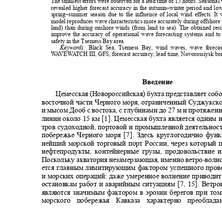
The smallest errors were observed for a lead time of 15 hours. Seasonal 
revealed higher forecast accuracy in the autumn–winter period and lo
spring–summer season due to the influence of local wind effects. It
model reproduces wave characteristics more accurately during offshore
land) than during onshore winds (from land to sea). The obtained re
improve the accuracy of operational wave forecasting systems and 
safety in the Tsemess Bay area.
Keywords:
Black Sea, Tsemess Bay, wind waves, wave foreca
WA
V
E
W
A
T
CH III, GFS, forecast accuracy, lead time, Novorossiysk b
Введение
Цемесская (Новороссийская) бухта представляет собо
восточной части Черного моря, ограниченный Суджукск
и мысом Дооб с востока, с глубинами до 27 м и протяже
линии около 15 км
[1]
. Цемесская бухта является одним
тров судоходной, портовой и промышленной деятельнос
побережье Черного моря
[7]
. Здесь круглогодично фун
нейший морской торговый порт России, через который
нефтепродукты, контейнерные грузы, продовольствие
Поскольку акватория незамерзающая, именно ветро
-
волн
ется главным лимитирующим фактором успешного про
и морских операций: даже умеренное волнение привод
остановкам работ и аварийным ситуациям
[7, 15]
. Ветр
являются значимым фактором в эрозии берегов при том
морского побережья Кавказа характерно преобл