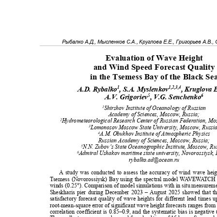
Рыбалко А.Д., Мысленков С.А., Круглова Е.Е., Григорьев А.В.,
Evaluation of Wave Height
and Wind Speed Forecast Qualit
in the Tsemess Bay of the Black S
1
1,2,3,4
A.D. Rybalko
, S.A. Myslenkov
, Kruglova 
5
6
A.V. Grigoriev
, V.G. Senchenko
Shirshov Institute of Oceanology of Russian
1
Academy of Sciences, Moscow, Russia;
Hydrometeorological Research Center of Russian Federation, M
2
Lomonosov Moscow State University, Moscow, Russ
3
A.M. Obukhov Institute of Atmospheric Physics
4
Russian Academy of Sciences, Moscow, Russia;
N.N. Zubov’s State Oceanographic Institute, Moscow, R
5
Admiral Ushakov maritime state university, Novorossiysk,
6
rybalko.ad@ocean.ru
A study was conducted to assess the accuracy of wind wave heig
Tsemess (Novorossiysk) Bay using the spectral model
W
A
V
E
W
A
T
CH 
winds (0.25°). Comparison of model simulations with in situ measureme
Sheskharis pier during December 2023 – August 2025 showed that 
satisfactory forecast quality of wave heights for different lead times
root-mean-square error of significant wave height forecasts ranges from
correlation coefficient is 0.85–0.9, and the systematic bias is negat