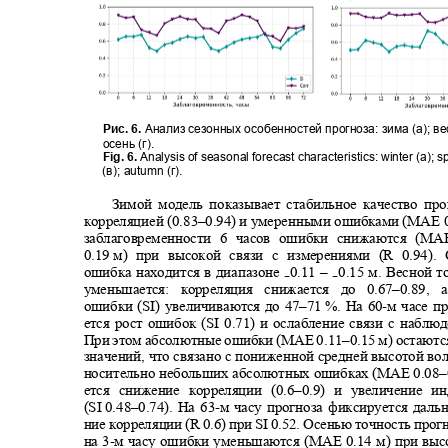
Рис. 6.
Анализ сезонных особенностей прогноза: зима
(
а)
;
ве
осень
(
г)
.
Fig. 6.
Analysis of seasonal forecast characteristics: winter (a); sp
(
в
); autumn (
г
).
Зимой модель показывает стабильное качество п
корреляцией (0.83
–
0.94) и умеренными ошибками (MAE
заблаговременности 6 часов ошибки снижаются (MA
0.19
м) при высокой связи с измерениями (R 0.9
4
).
ошибка находится в диапазоне
0.11 –
0.15 м. Весной 
₋
₋
уменьшается: корреляция снижается до 0.
67–
0.89,
ошибки (SI) увеличиваются до 47
–71
%. На 60
-
м часе п
ется рост ошибок (SI 0.7
1
) и ослабление связи с наблю
При этом абсолютные ошибки (MAE 0.11
–
0.15 м) остают
значений, что связано с пониженной средней высотой во
носительно небольших абсолютных ошибках (MAE 0.08
–
ется снижение корреляции (0.6
–
0.9) и увеличение и
(SI 0.48–
0.74). На 63
-
м часу прогноза фиксируется дал
ние корреляции (R 0.
6
) при SI 0.5
2.
Осенью точность прог
на 3
-
м часу ошибки уменьшаются (MAE 0.1
4
м) при вы