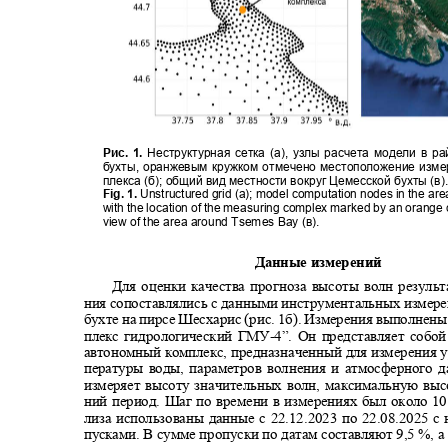
Рис. 1.
Неструктурная сетка (а), узлы расчета модели в 
бухты, оранжевым кружком отмечено местоположение изм
плекса (б); общий вид местности вокруг Цемесской бухты (в
Fig. 1.
Unstructured grid (a); model computation nodes in the a
with the location of the measuring complex marked by an orange c
view of the area around Tsemes Bay (
в
).
Данные измерений
Для оценки качества прогноза высоты волн резул
ния сопоставлялись с данными инструментальных измер
бухте на пирсе Шесхарис
(
рис. 1б
).
Измерения выполнены
плекс гидрологический ГМУ
-
4”. Он представляет собо
автономный комплекс, предназначенный для измерения у
пературы воды, параметров волнения и атмосферного 
измеряет высоту значительных волн, максимальную выс
ний период. Шаг по времени в измерениях был около 1
лиза использованы данные с 22.12.2023 по 22.08.2025 
пусками. В сумме пропуски по датам составляют 9,5 %, 