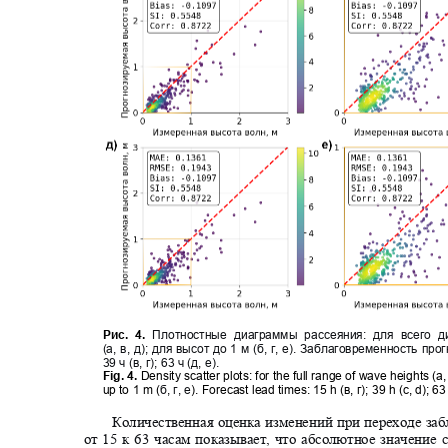
Рис.
4.
Плотностные диаграммы рассеяния: для всего
(a, в, д)
;
для высот до 1 м (б, г, е)
.
Заблаговременность прогно
39 ч (в, г)
;
63 ч (д, е).
Fig. 4.
Density scatter plots: for the full range of wave heights (a
up to 1 m (
б
,
г
,
е
). Forecast lead times: 15 h (
в
,
г
); 39 h (c, d); 63
Количественная оценка изменений при переходе за
от 15 к 63 часам показывает, что абсолютное значение