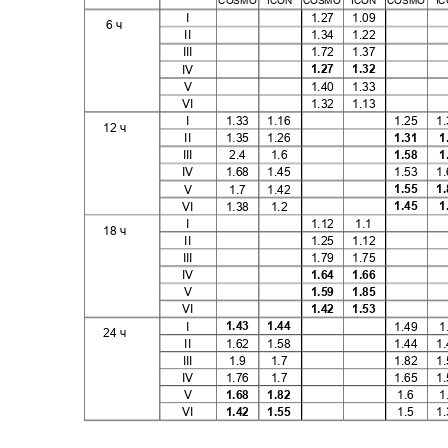
COSMO ICON COSMO ICON COSMO 
I
1.27 1.09
6
ч
II
1.34 1.22
III
1.72 1.37
1.27 1.32
IV
V
1.40 1.33
VI
1.32 1.13
I
1.33
1.16
1.25
1
12 ч
1.31
1
II
1.35
1.26
1.58
1
III
2.4
1.6
IV
1.68
1.45
1.53
1
1.55
1
V
1.7
1.42
1.45
1
VI
1.38
1.2
I
1.12
1.1
18 ч
II
1.25 1.12
III
1.79 1.75
1.64 1.66
IV
1.59 1.85
V
1.42 1.53
VI
1.43
1.44
I
1.49
1
24 ч
II
1.62
1.58
1.44
1
III
1.9
1.7
1.82
1
IV
1.76
1.7
1.65
1
1.68
1.82
V
1.6
1
1.42
1.55
VI
1.5
1