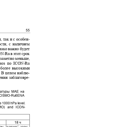
55
.
, так и с особен-
ости, с наличием
днако важно будет
ON-Ru
в этот срок
о заметно меньше,
гноз по
ICON-Ru
ь более высокими
ы. В целом наблю-
чения заблаговре-
пературы МАЕ на
OSMO-Ru6ENA
he 1000 hPa level.
COSMO) and ICON-
а
18 ч