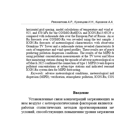
Ревокатова А.Р., Кузнецова И.Н., Кирсанов А.А
horizontal grid spacing, model calculations of temperature and wind at
925, and 850 hPa for the COSMO-Ru6ENA and ICON-Ru13/6N29 co
compared with radiosonde data over the European Part of Russia. An
Ru forecasts over COSMO-Ru was revealed using the test sample. 
ICON-Ru forecasts of meteorological characteristics with observat
Ostankino TV Tower and a radiosonde station revealed characteristic f
casts of temperature and wind speed profiles. These results are of prac
predicting pollution dispersion conditions. The results of the MIPD f
using pollutant concentration measurements at the TV tower and Mo
face monitoring stations during the episode of adverse meteorological c
of March 2025 confirmed the connection of type 1 MIPD (weak dispers
pollutant concentrations at urban-type stations and indicated reason
ICON-Ru system data for MIPD forecasting.
Keywords:
adverse meteorological conditions, meteorological in
dispersion (MIPD), verification, atmospheric pollution, ICON-Ru,
Введение
У
с
тановленные связи концентраций загрязняющих в
ном воздухе с метеорологическими факторами являются
работки статистических методов прогнозирования 
условий, способствующих повышению уровня загрязнения