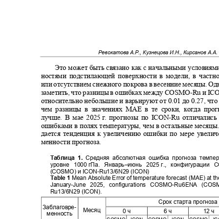
Ревокатова А.Р., Кузнецова И.Н., Кирсанов А.А
Это может быть связано как с начальными условиями
ностями подстилающей поверхности в модели, в частн
или отсутствием снежного покрова в весенние месяцы. О
заметить, что разницы в ошибках между
COSMO-Ru
и
IC
относительно небольшие и варьируют от 0.01 до 0.27, чт
чем разницы в значениях МАЕ в те сроки, когда про
лучше. В мае 2025
г
.
п
рогнозы по
ICON-Ru
отличалис
ошибками в полях температуры, чем в остальные месяц
дается тенденция к увеличению ошибки по мере увели
менности прогноза.
Таблица 1.
Средняя абсолютная ошибка прогноза тем
уровне 1000
гПа. Январь‒июнь 2025
г., конфигурации
C
(COSMO
) и ICON
-Ru13/6N29 (ICON)
Table 1
Mean Absolute Error of temperature forecast (MAE) at t
January-June 2025, configurations COSMO-Ru6ENA (
Ru13/6N29 (ICON).
Срок старта прогноз
Заблаговре
-
Месяц
0 ч
6 ч
12 ч
менность