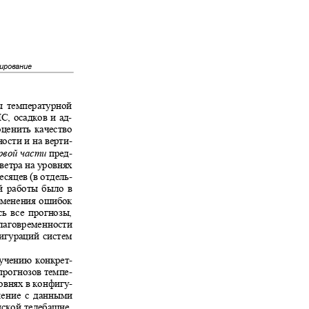
лирование
ны температурной
ПС, осадков и ад-
 оценить качество
ности и на верти-
ервой части
пред-
 ветра на уровнях
месяцев (в отдель-
ой работы было в
изменения ошибок
ись все прогнозы,
аблаговременности
нфигураций систем
зучению конкрет-
 прогнозов темпе-
ровнях в конфигу-
внение с данными
нской телебашне,