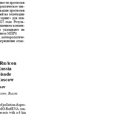
нности прогнозов
рактическое зна-
икация прогнозов
ний на телебашне
торинг
»
для эпи-
025 года. Резуль-
овышением концен-
а и указывают на
гноза МПРЗ.
, метеорологиче-
загрязнение атмо-
-Ru/icon
 Russia
episode
n Moscow
anov
oscow, Russia
of pollution disper-
 COSMO-Ru6ENA con-
orecasts with a 6 km