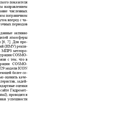
еского показателя
ным направлением
зование численных
рном пограничном
уток вперед с ча-
уточных периодов
е данные активно
оделей атмосферы
м
[6, 7].
Для про-
вий (НМУ) реали-
тов МПРЗ метеоро-
гурации
COSMO-
вязи с тем, что в
гурации
COSMO-
N
29 модели
ICON
меющей более со-
мо оценить каче-
ктеристик, задей-
тандартные оценки
а сайте Гидромет-
html),
проводятся
ценки успешности