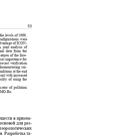
53
.
 the levels of 1000,
nfigurations were
 advantage of ICON-
A joint analysis of
ional data from the
eatures of the fore-
tical importance for
orecast verification
sekomonitoring sur-
onditions at the end
ion) with increased
ability of using the
dicator of pollution
 COSMO-Ru
еществ в призем-
 основой для раз-
метеорологических
. Разработка та-