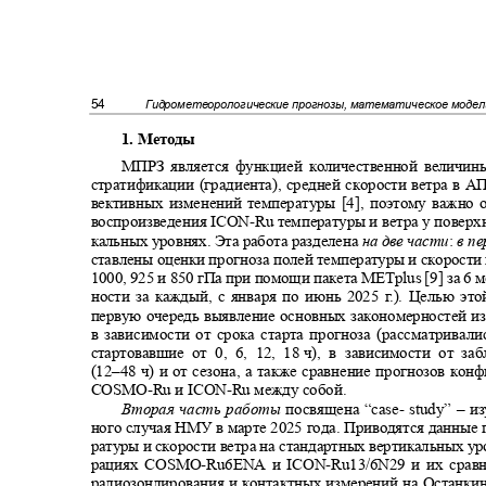
54
Гидрометеорологические прогнозы, математическое моде
1. Методы
МПРЗ является функцией количественной величи
стратификации (градиента), средней скорости ветра в А
вективных изменений температуры [4], поэтому важно
воспроизведения
ICON-Ru
температуры и ветра у поверх
кальных уровнях. Эта работа разделена
на две части
:
в п
ставлены оценки прогноза полей температуры и скорости
1000, 925 и 850 гПа при помощи пакета
METplus
[9] за 6 
ности за каждый, с января по июнь 2025
г
.
). Целью эт
первую очередь выявление основных закономерностей 
в зависимости от срока старта прогноза (рассматривал
стартовавшие от 0, 6, 12, 18
ч), в зависимости от з
(12‒48 ч) и от сезона, а также сравнение прогнозов ко
COSMO-Ru
и
ICON-Ru
между собой.
Вторая часть работы
посвящена
“case- study” –
и
ного случая НМУ в марте 2025 года. Приводятся данные
ратуры и скорости ветра на стандартных вертикальных у
рациях
COSMO-Ru6ENA
и
ICON-Ru13/6N
29 и их сра
радиозондирования и контактных измерений на Останки