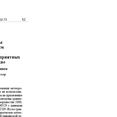
52
 52-73
ры
иям
Р
агоприятных
скве
рсанов
центр
рования метеоро-
на на использова-
дом на применение
проведены сравне-
оверхностях 1000,
/6N
29 с данными
ICON-Ru
по срав-
 прогнозов метео-
Останкинской те-