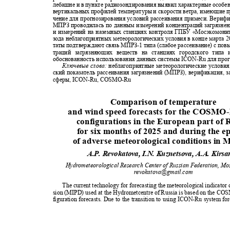
лебашне и в пункте радиозондирования выявил характерные особе
вертикальных профилей температуры и скорости ветра, имеющие п
чение для прогнозирования условий рассеивания примеси. Вериф
МПРЗ проводилась по данным измерений концентраций загрязне
и измерений на наземных станциях контроля ГПБУ
«
Мосэкомони
зода неблагоприятных метеорологических условия в конце марта 2
таты подтверждают связь МПРЗ
-
1 типа (слабое рассеивание) с п
траций загрязняющих веществ на станциях городского тип
обоснованность использования данных системы
ICON-Ru
для про
Ключевые слова:
неблагоприятные метеорологические условия
ский показатель рассеивания загрязнений (МПРЗ), верификация, 
сферы,
ICON-Ru, COSMO-Ru
Comparison of temperature
and wind speed forecasts for the COSMO
configurations in the European part of
for six months of 2025 and during the 
of adverse meteorological conditions i
A.P. Revokatova, I.N. Kuznetsova, A.A. Kirs
Hydrometeorological Research Center of Russian Federation, M
revokatova@gmail.com
The current technology for forecasting the meteorological indicator 
sion (MIPD) used at the Hydrometcentre of Russia is based on the
figuration forecasts. Due to the transition to using ICON-Ru system f