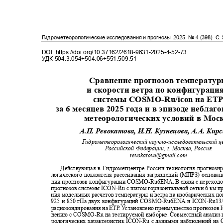
Гидрометеорологические исследования и прогнозы
. 2025.
№
4 (398)
. С
.
DOI: https://doi.org/10.37162/2618-9631-2025-4-52-73
УДК
504.3.054+504.06+551.509.51
Сравнение прогнозов температу
и скорости ветра по конфигурац
системы COSMO
-Ru/icon
на ЕТ
за 6 месяцев 2025 года и в эпизоде небл
метеорологических условий в Мо
А.П. Ревокатова, И.Н. Кузнецова, А.А. Ки
Гидрометеорологический научно
-
исследовательский 
Российской Федерации, г. Москва, Россия
revokatova@gmail.com
Действующая в Гидрометцентре России технология прогнози
логического показателя рассеивания загрязнений (МПРЗ) основа
нии прогнозов конфигурации
COSMO-Ru6ENA.
В связи с перехо
прогнозов системы
ICON-Ru
с шагом горизонтальной сетки 6 км 
ния модельных расчетов температуры и ветра на изобарических п
925 и 850 гПа двух конфигураций
COSMO-Ru6ENA
и
ICON-Ru13
радиозондирования на ЕТ
Р
. У
с
тановлено преимущество прогнозов
нению с
COSMO-Ru
на тестируемой выборке. Совместный анализ
рологических характеристик
ICON-Ru
с данными наблюдений на 