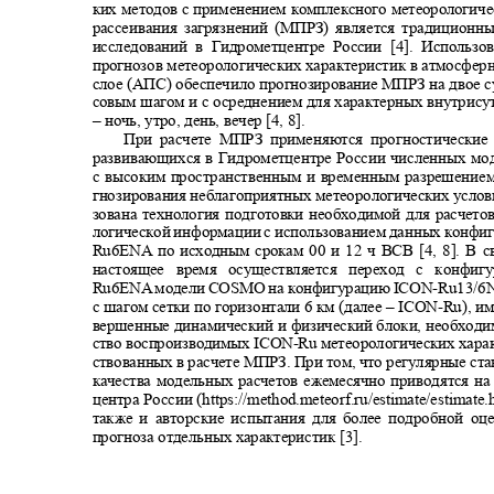
ких методов с применением комплексного метеорологич
рассеивания загрязнений (МПРЗ) является традицион
исследований в Гидрометцентре России [4]. Исполь
прогнозов метеорологических характеристик в атмосфе
слое (АПС) обеспечило прогнозирование МПРЗ на двое с
совым шагом и с осреднением для характерных внутрис
‒ ночь, утро, день, вечер [4, 8].
При расчете МПРЗ применяются прогностически
развивающихся в Гидрометцентре России численных м
с высоким пространственным и временным разрешение
гнозирования неблагоприятных метеорологических усло
зована технология подготовки необходимой для расче
логической информации с использованием данных конфи
Ru6ENA
по исходным срокам 00 и 12 ч ВСВ
[4, 8].
В с
настоящее время осуществляется переход с конфи
Ru6EN
A
модели
COSMO
на конфигурацию
ICON-Ru13/6
с шагом сетки по горизонтали 6 км (далее ‒
ICON-Ru
), и
вершенные динамический и физический блоки, необходи
ство воспроизводимых
ICON-Ru
метеорологических хара
ствованных в расчете МПРЗ. При том, что регулярные с
качества модельных расчетов ежемесячно приводятся н
центра России
(
https://method.meteorf.ru/e
stimate/estimate.
также и авторские испытания для более подробной о
прогноза отдельных характеристик [3].