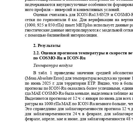
подчеркиваются внутрисуточные особенности формиров
ного профиля
–
инверсий и конвективных условий.
Оценки считались для
ICON-Ru13/6N29
и
COSMO-
сетки по горизонтали 6 км. Для верификации на верт
(1000,
925 и 850 гПа) пакет
METplus
использует данные 
гностические данные интерполируются с модельной сетк
с помощью билинейной интерполяции.
2. Результаты
2.2. Оценки прогнозов температуры и скорости в
по
COSMO-Ru
и
ICON-Ru
Температура воздуха
В табл. 1 приведены значения средней абсол
(Mean Absolute Error)
для температуры воздуха на уровне 
по июнь 2025
г
.
д
ля территории ЕТ
Р
.
В
идно, что в бол
прогнозы по
ICON-Ru
оказались более успешными, един
гда МАЕ
COSMO-Ru
была меньше, выделены в таблице
Выделяются прогнозы от 12 ч: с января по июнь для всех
ратуры на 1000 гПа МАЕ по
ICON-Ru
немного больше, че
Это справедливо для заблаговременности прогноза 12 ч 
для заблаговременности 24
ч в феврале, для заблаговр
феврале, апреле, мае и июне, для заблаговременности 48 