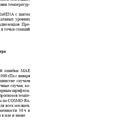
ания температур-
Ru6ENA
с шагом
икальных уровнях
радиозондов. Про-
и в точки станций
етра
ютной ошибки МАЕ
1000 гПа с января
ьшинстве случаев
ичные случаи, ко-
 жирным шрифтом.
 прогнозов темпе-
м по
COSMO-Ru.
для всех месяцев,
еменности 36
ч в
ч в мае и июне.