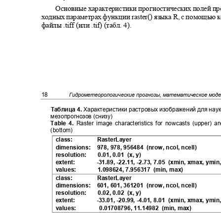
Основные характеристики прогностических полей пр
ходных параметрах функции raster() языка
R
, с помощью 
файлы .tiff (или .tif) (табл. 4).
18
Гидрометеорологические прогнозы, математическое мод
Таблица 4.
Характеристики растровых изображений для наук
мезопрогнозов (снизу
)
Table 4.
Raster image characteristics for nowcasts (upper)
(bottom)
class:
RasterLayer
dimensions: 978,
978, 956484
(nrow, ncol, ncell)
resolution:
0.01, 0.01
(x, y)
extent:
-31.89, -22.11, -2.73, 7.05
(xmin, xmax, ymi
values:
1.098624, 7.956317
(min, max)
class:
RasterLayer
dimensions: 601,
601, 361201
(nrow, ncol, ncell)
resolution:
0.02, 0.02
(x, y)
extent:
-33.01, -20.99, -4.01, 8.01
(xmin, xmax, ymi
values:
0.01708796, 11.14982
(min, max)