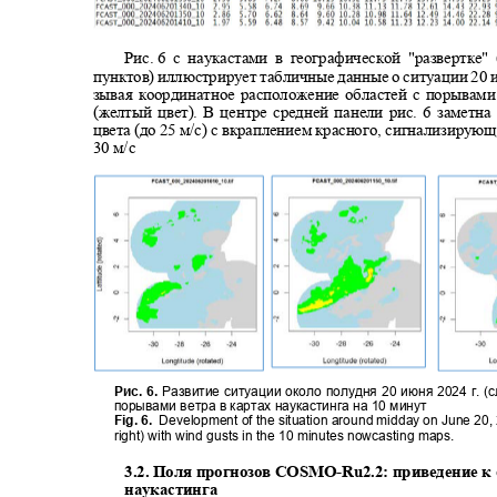
Рис. 6
с наукастами в географической "развертке
пунктов) иллюстрирует табличные данные о ситуации 20 и
зывая координатное расположение областей с порывам
(желтый цвет). В центре средней панели рис. 6 заметн
цвета (до 25 м/с) с вкраплением красного, сигнализирую
30 м/с
Рис. 6.
Развитие ситуации около полудня 20 июня 2024 г. (
порывами ветра в картах наукастинга на 10 минут
Fig. 6.
Development of the situation around midday on June 20, 
right) with wind gusts in the 10 minutes nowcasting maps.
3.2.
Поля прогнозов COSMO
-
Ru2.2: приведение 
наукастинга