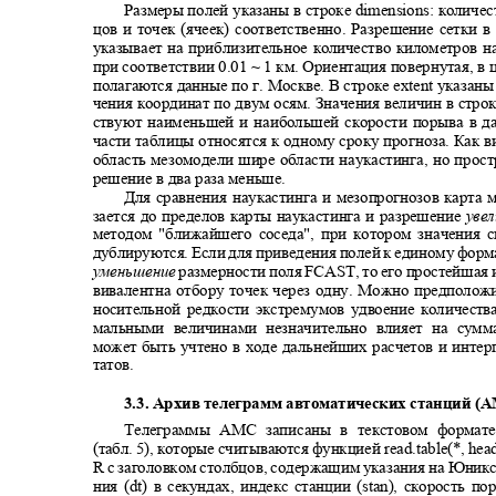
Размеры полей указаны в строке dimensions: количес
цов и точек (ячеек) соответственно. Разрешение сетки в
указывает на приблизительное количество километров 
при соответствии 0.01 ~ 1 км. Ориентация повернутая, в 
полагаются данные по г. Москве. В строке extent указан
чения координат по двум осям. Значения величин в строк
ствуют наименьшей и наибольшей скорости порыва в д
части таблицы относятся к одному сроку прогноза. Как 
область мезомодели шире области наукастинга, но прос
решение в два раза меньше.
Для сравнения наукастинга и мезопрогнозов карта
зается до пределов карты наукастинга и разрешение
уве
методом "ближайшего соседа", при котором значения
дублируются. Если для приведения полей к единому фор
уменьшение
размерности поля FCAST, то его простейшая
вивалентна отбору точек через одну. Можно предположи
носительной редкости экстремумов удвоение количеств
мальными величинами незначительно влияет на су
может быть учтено в ходе дальнейших расчетов и инте
татов.
3.3. Архив телеграмм автоматических станций 
Телеграммы АМС записаны в текстовом форма
(табл. 5), которые считываются функцией read.table(*, h
R с заголовком столбцов, содержащим указания на Юник
ния (dt) в секундах, индекс станции (stan), скорость по