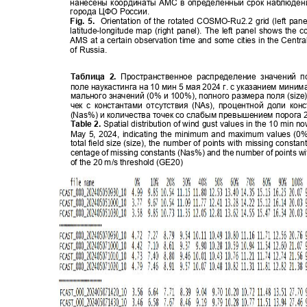
нанесены координаты АМС в определенный срок наблюде
города ЦФО России.
Fig. 5.
Orientation of the rotated COSMO-Ru2.2 grid (left pane
latitude-longitude map (right panel). The left panel shows the 
AMS at a certain observation time and some cities in the Centra
of Russia.
Таблица 2
.
Пространственное распределение значений
поле наукастинга на 10 мин 5 мая 2024 г. с указанием мини
мального значений (0% и 100%), полного размера поля (size
чек с константами отсутствия (NAs), процентной доли кон
(N
as%) и количества точек со слабым превышением порога 
Table 2.
Spatial distribution of wind gust values in the 10 min no
May 5, 2024, indicating the minimum and maximum values (
total field size (size), the number of points with missing consta
centage of missing constants (Nas%) and the number of points 
of the 20 m/s threshold (GE20)