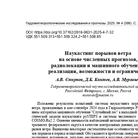
Гидрометеорологические исследования и прогнозы
. 2025.
№
4 (398).
С.
DOI: https://doi.org/10.37162/2618-9631-2025-4-7-32
УДК
551.509.313+551.509.324.2+551.508.85
Наукастинг порывов ветра
на основе численных прогнозов
радиолокации и машинного обуче
реализация, возможности и ограни
А.В. Смирнов, Д.Б. Киктев, А.В. Мурав
Гидрометеорологический научно
-
исследовательский 
Российской Федерации, г. Москва, Россия
muravev@mecom.ru
Изложены результаты испытаний системы наукастинга п
ветра, проведенных в мае‒сентябре 2024 года в Гидрометцентре 
нием алгоритма машинного обучения "Случайный лес" к выходной
стической модели наукастинга
pySTEPS
и системы численного
COSMO-Ru2.2.
Оценена значимость наблюдений автоматических 
трального федерального округа в качестве контрольных данных дл
рывов ветра. Выявлены некоторые систематические особенности 
зов порывов в период испытаний. Обсуждаются проблемы синхро
различных источников, детально анализируется погодная ситуаци