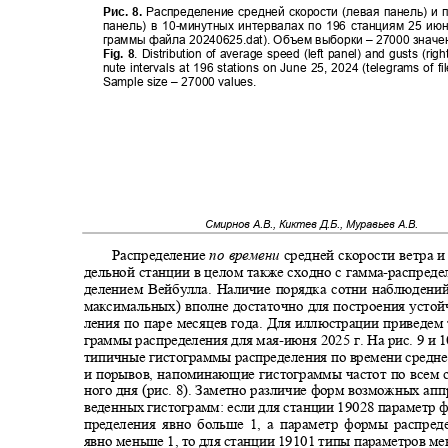
Рис. 8.
Распределение средней скорости (левая панель) и
панель) в 10
-
минутных интервалах по 196 станциям 25 июн
граммы файла 20240625.dat). Объем выборки ‒ 27000 знач
Fig. 8
. Distribution of average speed (left panel) and gusts (rig
nute intervals at 196 stations on June 25, 2024 (telegrams of f
Sample size
‒
27000 values.
Смирнов А.В., Киктев Д.Б., Муравьев А.В.
Распределение
по времени
средней скорости ветра 
дельной станции в целом также сходно с гамма
-
распреде
делением Вейбулла. Наличие порядка сотни наблюдени
максимальных) вполне достаточно для построения усто
ления по паре месяцев года. Для иллюстрации приведе
граммы распределения для мая
-
июня 2025 г. На рис. 9 и
типичные гистограммы распределения по времени средне
и порывов, напоминающие гистограммы частот по всем 
ного дня (рис. 8). Заметно различие форм возможных а
веденных гистограмм: если для станции 19028 параметр 
пределения явно больше 1, а параметр формы распре
явно меньше 1, то для станции 19101 типы параметров м