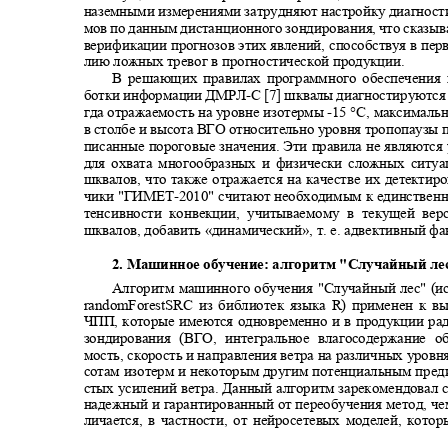
наземными измерениями затрудняют настройку диагност
мов по данным дистанционного зондирования, что сказыв
верификации прогнозов этих явлений, способствуя в пе
лию ложных тревог в прогностической продукции.
В решающих правилах программного обеспечения
ботки информации ДМРЛ
-
С [7] шквалы диагностируются 
гда отражаемость на уровне изотермы
-15
°С, максималь
в столбе и высота ВГО относительно уровня тропопаузы
писанные пороговые значения. Эти правила не являютс
для охвата многообразных и физически сложных ситу
шквалов, что также отражается на качестве их детектир
чики "ГИМЕТ
-
2010" считают необходимым к единствен
тенсивности конвекции, учитываемому в текущей ве
шквалов, добавить «динамический», т. е. адвективный фак
2. Машинное обучение: алгоритм "Случайный л
Алгоритм машинного обучения "Случайный лес" (и
randomForest
SRC из библиотек языка
R
) применен к 
ЧПП, которые имеются одновременно и в продукции р
зондирования (ВГО, интегральное влагосодержание 
мость, скорость и направления ветра на различных уровня
сотам изотерм и некоторым другим потенциальным пре
стых усилений ветра. Данный алгоритм зарекомендовал 
надежный и гарантированный от переобучения метод, ч
личается, в частности, от нейросетевых моделей, кот