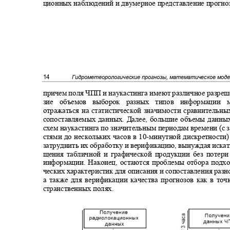
ционных наблюдений и двумерное представление прогноз
14
Гидрометеорологические прогнозы, математическое мод
причем поля ЧПП и наукастинга имеют различное разреш
зие объемов выборок разных типов информаци
отражаться на статистической значимости сравнительн
сопоставляемых данных. Далее, большие объемы данн
схем наукастинга по значительным периодам времени (с
стями до нескольких часов в 10
-
минутной дискретности
затруднить их обработку и верификацию, вынуждая иска
щения табличной и графической продукции без потер
информации. Наконец, остаются проблемы отбора подх
ческих характеристик для описания и сопоставления ра
а также для верификации качества прогнозов как в точ
странственных полях.