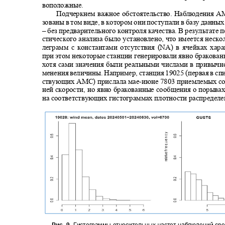
воположные.
Подчеркнем важное обстоятельство. Наблюдения 
зованы в том виде, в котором они поступали в базу данн
‒ без предварительного контроля качества. В результате 
стического анализа было установлено, что имеется неско
леграмм с константами отсутствия (NA) в ячейках хар
при этом некоторые станции генерировали явно бракова
хотя сами значения были реальными числами в привычн
менения величины. Например, станция 19025 (первая в сп
ствующих АМС) прислала мае
-
июне 7803 приемлемых с
ней скорости, но явно бракованные сообщения о порыва
на соответствующих гистограммах плотности распределен
Рис. 9.
Гистограммы относительных частот наблюдений ср