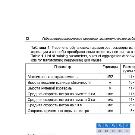
12
Гидрометеорологические прогнозы, математическое мод
Таблица 1.
Перечень обучающих параметров, размеры ис
агрегации и способы преобразования окрестных сеточных 
Table 1.
List of training parameters, sizes of aggregation wind
ods for transforming neighboring grid values
Параметр
Единицы Разме
(узлы 
Максимальная отражаемость
dBZ
11
Высота верхней границы облачности
м
15
Высота нулевой изотермы
м
11
Средняя скорость ветра на высоте 1 км
м/с
11
Средняя скорость ветра на высоте 3 км
м/с
11
Средняя скорость ветра на 10 м
м/с
25
Скорость приземных порывов ветра
м/с
5