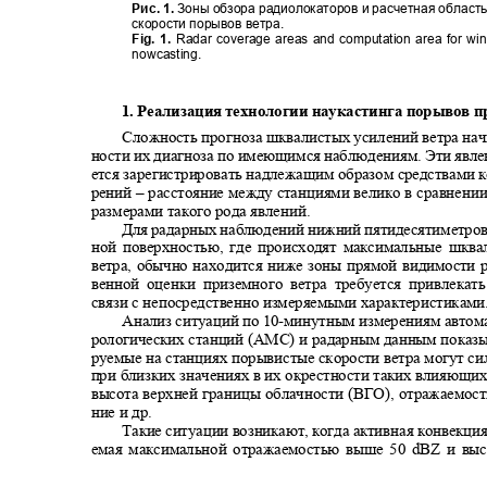
Рис. 1
.
Зоны обзора радиолокаторов и расчетная област
скорости порывов ветра.
Fig. 1.
Radar coverage areas and computation area for w
nowcasting.
1. Реализация технологии наукастинга порывов 
Сложность прогноза шквалистых усилений ветра нач
ности их диагноза по имеющимся наблюдениям. Эти явле
ется зарегистрировать надлежащим образом средствами 
рений
–
расстояние между станциями велико в сравнени
размерами такого рода явлений.
Для радарных наблюдений нижний пятидесятиметров
ной поверхностью, где происходят максимальные шкв
ветра, обычно находится ниже зоны прямой видимости 
венной оценки приземного ветра требуется привлека
связи с непосредственно измеряемыми характеристикам
Анализ ситуаций по 10
-
минутным измерениям автом
рологических станций (АМС) и радарным данным показы
руемые на станциях порывистые скорости ветра могут с
при близких значениях в их окрестности таких влияющи
высота верхней границы облачности (ВГО), отражаемос
ние и др.
Такие ситуации возникают, когда активная конвекц
емая максимальной отражаемостью выше 50 dBZ и в