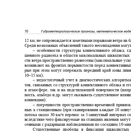
10
Гидрометеорологические прогнозы, математическое мод
12
км, не сопровождается заметными порывами ветра н
Среди возможных объяснений такого несовпадения могу
‒ особенности структуры конвективного облака, 
шенного радиоэха и области максимальных шквалистых
сти ветра пространственно разнесены (максимальные ус
возникают на фронтах порывистости перед конвективны
рые при этом могут опережать передний край зоны ли
10–
15 км);
‒ недостаточный учет в диагностических алгорит
тов, связанных со структурой конвективного облака и е
в атмосфере, так и на подстилающей поверхности (на
ность, альбедо и др. могут оказывать существенное влия
конвекции);
‒ погрешности пространственно
-
временной привяз
ных к станционным (при сканировании каждые 10 мину
потока около
30
км/ч перенос за 5
-
минутный интервал со
вследствие чего фиксируемые на станциях явления могут
сенными с радарными наблюдениями по соседним 10
-
ми
Существенные пробелы в фиксации шквалисты