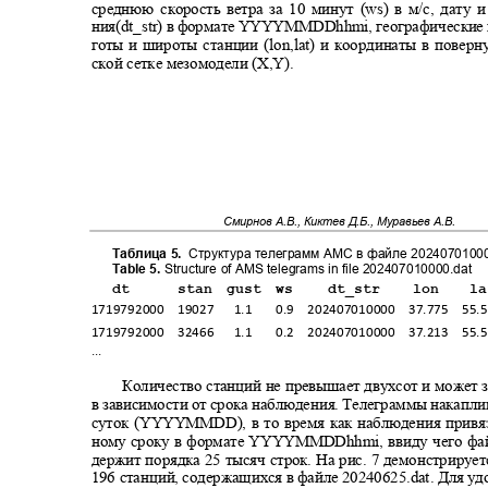
среднюю скорость ветра за 10 минут (ws) в м/с, дату
ния(dt_str) в формате YYYYMMDDhhmi, географические
готы и широты станции (lon,lat) и координаты в повер
ской сетке мезомодели (X,Y).
Смирнов А.В., Киктев Д.Б., Муравьев А.В.
Таблица 5.
Структура телеграмм АМС в файле 20240701000
Table 5.
Structure of AMS telegrams in file 202407010000.dat
dt
stan gust ws
dt_str
lon
l
1719792000 19027
1.1
0.9 202407010000 37.775 55.5
1719792000 32466
1.1
0.2 202407010000 37.213 55.5
...
Количество станций не превышает двухсот и может 
в зависимости от срока наблюдения. Телеграммы накапл
суток (YYYYMMDD), в то время как наблюдения привя
ному сроку в формате YYYYMMDDhhmi, ввиду чего фа
держит порядка 25 тысяч строк. На рис. 7 демонстриру
196
станций, содержащихся в файле 20240625.dat. Для у