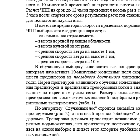
ного в 10
-
минутной временной дискретности внутри п
Расчет ЧПП на срок до 12 часов проводится восемь раз в с
3 часа после стартового срока результаты расчетов стан
для технологии наукастинга.
В качестве предикторов скорости приземных порыво
ЧПП выбираются следующие параметры:
‒ максимальная отражаемость,
‒ высота верхней границы облачности,
‒ высота нулевой изотермы,
‒ средняя скорость ветра на высоте 1 км,
‒ средняя скорость ветра на высоте 3 км,
‒ средняя скорость ветра на 10 м.
В обучающую выборку включаются все попадающ
интервал наукастинга 10
-
минутные модельные поля ск
шести предикторов из
последнего доступного
численн
годы. Перед процедурой машинного обучения модельные
ния предикторов и предиктанта преобразовываются в зн
ванные по окрестным узлам сетки. Размеры окна агр
преобразования в окне сеточных значений подобраны в р
рительных экспериментов (табл. 1).
По алгоритму "Случайный лес" строится ансамбль 
щих деревьев (рис. 2), а итоговый прогноз "обобщает"
деревьев. Тренировка деревьев происходит независимо
разных подмножествах, что препятствует построению 
вьев на одной выборке и делает этот алгоритм удобным
ных вычислений.