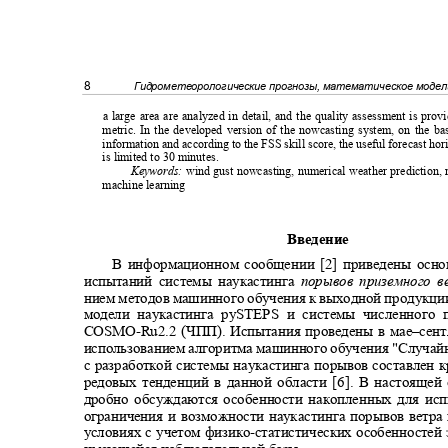
8
Гидрометеорологические прогнозы, математическое моде
a large area are analyzed in detail, and the quality assessment is pr
metric. In the developed version of the nowcasting system, on the b
information and according to the FSS skill score, the useful forecast ho
is limited to 30 minutes.
Keywords:
wind gust nowcasting, numerical weather prediction, 
machine learning
Введение
В информационном сообщении [2] приведены осн
испытаний системы наукастинга
порывов приземного 
нием методов машинного обучения к выходной продукци
модели наукастинга pySTEPS и системы численного
COSMO-
Ru2.2 (ЧПП). Испытания проведены в мае‒сен
использованием алгоритма машинного обучения "Случайн
с разработкой системы наукастинга порывов составлен 
редовых тенденций в данной области [6]. В настоящей
дробно обсуждаются особенности накопленных для ис
ограничения и возможности наукастинга порывов ветр
условиях с учетом физико
-
статистических особенностей