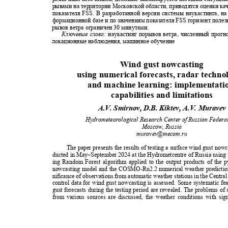
рывами на территории Московской области, приводятся оценки к
показателя
FSS
. В разработанной версии системы наукастинга, н
формационной базе и по значениям показателя
FSS
горизонт полез
рывов ветра ограничен 30 минутами.
Ключевые слова:
наукастинг порывов ветра, численный прогн
локационные наблюдения, машинное обучение
Wind gust nowcasting
using numerical forecasts, radar techn
and machine learning: implementat
capabilities and limitations
A.V. Smirnov, D.B. Kiktev, A.V. Murave
Hydrometeorological Research Center of Russian Federa
Moscow, Russia
muravev@mecom.ru
The paper presents the results of testing a surface wind gust no
ducted in May–September 2024 at the Hydrometcentre of Russia using
ing Random Forest algorithm applied to the output products of the 
nowcasting model and the COSMO-Ru2.2 numerical weather predictio
nificance of observations from automatic weather stations in the Central
control data for wind gust nowcasting is assessed. Some systematic f
gust forecasts during the testing period are revealed. The problems o
from various sources are discussed, the weather conditions with si