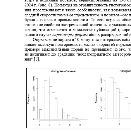
2024
г. (рис. 8). Несмотря на ограниченность гистограм
ния прослеживаются такие особенности, как возможн
средней скорости гамма
-
распределением, а порывов ‒рас
булла с тяжелым правым хвостом. То есть порывы обн
стические свойства экстремальной величины с указанн
жения, что отмечается в множестве публикаций (напри
данном случае
параметры формы
обоих распределений
Определение порыва в 10
-
минутных интервалах наб
ливает высокую повторяемость малых скоростей порыво
примере максимальный порыв не превышает 15
м/с, 
не дотягивает
до градации "неблагоприятного метеоро
ния" [8].