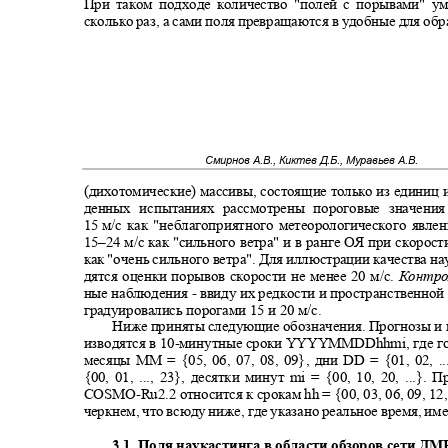
При таком подходе количество "полей с порывами" у
сколько раз, а сами поля превращаются в удобные для о
Смирнов А.В., Киктев Д.Б., Муравьев А.В.
(дихотомические) массивы, состоящие только из единиц 
денных испытаниях рассмотрены пороговые значени
15
м/с как "неблагоприятного метеорологического явле
15
‒24 м/с как "сильного ветра" и в ранге ОЯ при скорос
как "очень сильного ветра". Для иллюстрации качества н
дятся оценки порывов скорости не менее 20 м/с.
Контр
ные наблюдения
-
ввиду их редкости и пространственно
градуировались порогами 15 и 20 м/с.
Ниже приняты следующие обозначения. Прогнозы и
изводятся в 10
-
минутные сроки YYYYMMDDhhmi, где г
месяцы MM = {05, 06, 07, 08, 09}, дни DD = {01, 02, .
{00, 01, ..., 23}, десятки минут mi = {00, 10, 20, ...}
COSMO-Ru
2.2 относится к срокам hh = {00, 03, 06, 09, 12
черкнем, что всюду ниже, где указано реальное время, им
3.1. Поля наукастинга в области обзоров сети Д