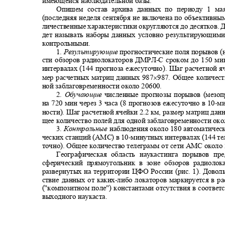
имеющейся наблюдательной базы.
Опишем состав архива данных по периоду 1 м
(последняя неделя сентября не включена по объективн
личественные характеристики округляются до десятков. 
дет называть наборы данных условно результирующи
контрольными.
1.
Результирующие
прогностические поля порывов (
сти обзоров радиолокаторов ДМРЛ
-
С сроком до 150 ми
интервалах (144 прогноза ежесуточно). Шаг расчетной я
×
мер расчетных матриц данных 987
987. Общее количес
ной заблаговременности около 20600.
2.
Обучающие
численные прогнозы порывов (мезо
на 720 мин через 3 часа (8 прогнозов ежесуточно в 10
-
ми
ности). Шаг расчетной ячейки 2.2 км, размер матриц дан
щее количество полей для одной заблаговременности ок
3.
Контрольные
наблюдения около 180 автоматичес
ческих станций (АМС) в 10
-
минутных интервалах (144 т
точно). Общее количество телеграмм от сети АМС около
Географическая область наукастинга порывов п
сферический прямоугольник в зоне обзоров радиоло
развернутых на территории ЦФО России (рис. 1). Довол
ствие данных от каких
-
либо локаторов маркируется в р
("композитном поле") константами отсутствия в соотв
выходного наукаста.