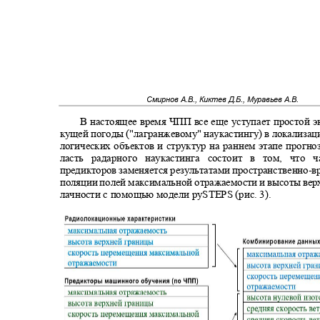
Смирнов А.В., Киктев Д.Б., Муравьев А.В.
В настоящее время ЧПП все еще уступает простой 
кущей погоды ("лагранжевому" наукастингу) в локализац
логических объектов и структур на раннем этапе прогно
ласть радарного наукастинга состоит в том, что
предикторов заменяется результатами пространственно
-
в
поляции полей максимальной отражаемости и высоты вер
лачности с помощью модели
pySTEPS
(рис. 3)
.