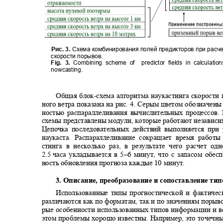
Рис.
3.
Схема комбинирования полей предикторов при расч
скорости порывов.
Fig. 3.
Combining scheme of
predictor fields in calculat
nowcasting.
Общая блок
-
схема алгоритма наукастинга скорост
ного ветра показана на рис. 4. Серым цветом обозначен
ностью распараллеливания вычислительных процессов.
схемы представлены модули, которые работают независи
Цепочка последовательных действий выполняется при
наукаста. Распараллеливание сокращает время рабо
стинга в несколько раз, в результате чего расчет о
2.5
часа укладывается в 5‒6 минут, что с запасом обе
ность обновления прогноза каждые 10 минут.
3. Описание, преобразование и сопоставление т
Использованные типы прогностической и фактич
различаются как по форматам, так и по значениям порыв
рые особенности использованных типов информации и
этом проблемы хорошо известны. Например, это точечн