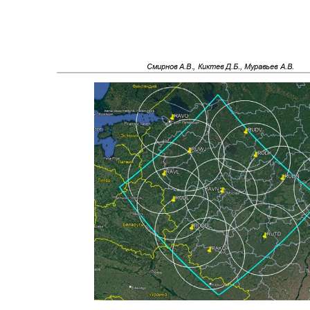
Смирнов А.В., Киктев Д.Б., Муравьев А.В.