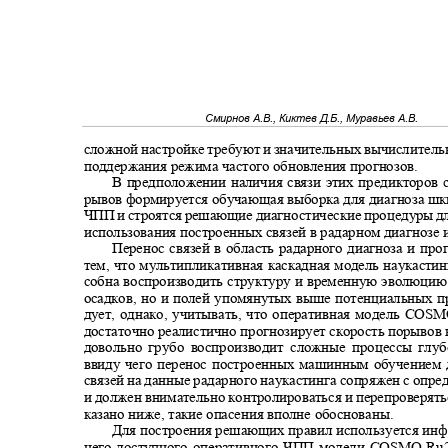
Смирнов А.В., Киктев Д.Б., Муравьев А.В.
сложной настройке требуют и значительных вычислитель
поддержания режима частого обновления прогнозов.
В предположении наличия связи этих предикторов 
рывов формируется обучающая выборка для диагноза ш
ЧПП и строятся решающие диагностические процедуры 
использования построенных связей в радарном диагнозе 
Перенос связей в область радарного диагноза и пр
тем, что мультипликативная каскадная модель наукасти
собна воспроизводить структуру и временную эволюцию
осадков, но и полей упомянутых выше потенциальных п
дует, однако, учитывать, что оперативная модель COS
достаточно реалистично прогнозирует скорость порывов 
довольно грубо воспроизводит сложные процессы глу
ввиду чего перенос построенных машинным обучением
связей на данные радарного наукастинга сопряжен с оп
и должен внимательно контролироваться и перепроверять
казано ниже, такие опасения вполне обоснованы.
Для построения решающих правил используется ин
него доступного оперативного ЧПП модели COSMO
-
Ru2