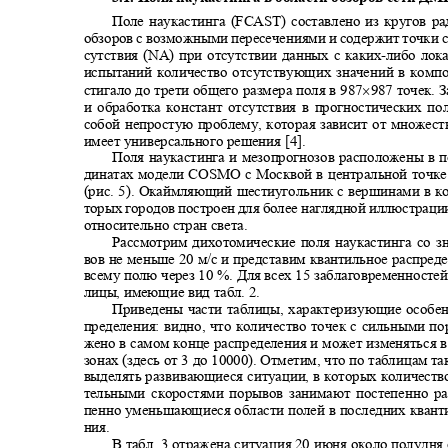
Поле наукастинга (FCAST) составлено из кругов 
обзоров с возможными пересечениями и содержит точки 
сутствия (NA) при отсутствии данных с каких
-
либо лок
испытаний количество отсутствующих значений в комп
×
стигало до трети общего размера поля в 987
987 точек. 
и обработка констант отсутствия в прогностических п
собой непростую проблему, которая зависит от множес
имеет универсального решения [4].
Поля наукастинга и мезопрогнозов расположены в 
динатах модели
COSMO c
Москвой в центральной точк
(рис. 5). Окаймляющий шестиугольник с вершинами в к
торых городов построен для более наглядной иллюстрац
относительно стран света.
Рассмотрим дихотомические поля наукастинга со 
вов не меньше 20 м/с и представим квантильное распре
всему полю через 10 %. Для всех 15 заблаговременносте
лицы, имеющие вид табл. 2.
Приведены части таблицы, характеризующие особен
пределения: видно, что количество точек с сильными 
жено в самом конце распределения и может изменяться
зонах (здесь от 3 до 10000). Отметим, что по таблицам т
выделять развивающиеся ситуации, в которых количеств
тельными скоростями порывов занимают постепенно р
пенно уменьшающиеся области полей в последних квант
ния.
В табл. 3 отражена ситуация 20 июня около полудня