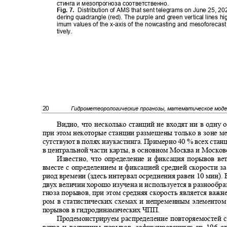
стинга и мезопрогноза соответственно.
Fig. 7.
Distribution of AMS that sent telegrams on June 25, 20
dering quadrangle (red). The purple and green vertical lines h
imum values of the x-axis of the nowcasting and mesoforecas
tively.
20
Гидрометеорологические прогнозы, математическое мод
Видно, что несколько станций не входят ни в одну 
при этом некоторые станции размещены только в зоне м
сутствуют в полях наукастинга. Примерно 40 % всех ст
в центральной части карты, в основном Москва и Москов
Известно, что определение и фиксация порывов в
вместе с определением и фиксацией средней скорости 
риод времени (здесь интервал осреднения равен 10 мин).
двух величин хорошо изучена и используется в разнообр
гноза порывов, при этом средняя скорость является ва
ром в статистических схемах и непременным элементо
порывов в гидродинамических ЧПП.
Продемонстрируем распределение повторяемостей 
ветра и величины порывов, зафиксированных на 196 