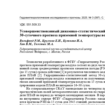
Гидрометеорологические исследования и прогнозы
. 2025.
№
3 (397).
С.
УДК:
551.509.33
Усовершенствованный динамико
-
статистически
30-
суточного прогноза приземной температуры в
Вильфанд Р.М., Круглова Е.Н., Куликова И.А,
Хан В.М., Толстых М.А.
Гидрометеорологический научно
-
исследовательский центр
Российской Федерации, г. Москва, Россия
Технология разработанного в ФГБУ «Гидрометцентр Ро
прогноза приземной температуры воздуха состоит из двух час
ванной схемы среднесрочных прогнозов элементов погоды (
(до 15 суток) сроком действия [1] и результатов численного м
дели ПЛАВ [2]. Гидродинамико
-
статистический метод 30
-
с
приземной температуры воздуха основывается на полученны
гнозах аномалий приземной температуры воздуха на 15 суток 
грирования модели ПЛАВ на интервале 16‒30 суток.
На суперкомпьютере С
RAY
еженедельно по четвергам 
прогностических полей метеорологических элементов по гид
дели ПЛАВ на период до четырех календарных месяцев. В п
на внутреннем сервере ФГБУ «Гидрометцентр России» еже
ются прогнозы РЭП на 15 суток для 2945 станций, расположе