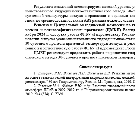
Результаты испытаний демонстрируют высокий уровень 
шенствованного гидродинамико
-
статистического метода 30
-
с
приземной температуры воздуха в сравнении с оценками к
гноза, по среднегодовым оценкам
ABS
разница может доходить
Решением Центральной методической комиссии по 
ческим и гелиогеофизическим прогнозам (ЦМКП) Росги
кабря 2024 г.
одобрена работа ФГБУ «Гидрометцентр России
нологии выпуска усовершенствованного гидродинамико
-
стат
30-
суточного прогноза приземной температуры воздуха и рек
рению в прогностическую работу ФГБУ «Гидрометцентр Рос
ЦМКП рекомендует продолжить работы по развитию гид
стического метода 30
-
суточного прогноза приземной температ
Список литературы
1.
Вильфанд Р.М., Васильев П.П., Васильева Е.Л.
Развитие мето
на основе статистической интерпретации гидродинамических моделе
рометцентра // 80 лет Гидрометцентру России. М.: Триада, лтд, 2010. С
2.
Толстых М.А., Фадеев Р.Ю. и др
.
Развитие глобальной пол
атмосферы ПЛАВ в 2009‒2019 гг. // Гидрометеорологические иссл
2019. №
4 (374).
С. 77
-91.