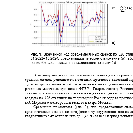
(
)
푅ꢊ
= (
�
퐴
+
в)
Рис. 1.
Временной ход среднемесячных оценок по 326 ст
01.2022–
10.2024: среднеквадратическое отклонение (а); а
нение (б); среднемесячная корреляция по знаку (в).
В период оперативных испытаний проводилось
сравне
средних оценок успешности месячных прогнозов аномалий 
туры воздуха с нулевой заблаговременностью с успешность
ративных месячных прогнозов ФГБУ «Гидрометцентр России
хивами при этом служили архивы ежедневных данных о при
воздуха на 326 станциях на территории России отдела прогн
гий Мирового метеорологического центра Москва.
Сравнение показывает (рис.
2
), что предложенная сх
среднегодовых оценок по коэффициенту корреляции знаков д
квадратическому отклонению до 0,45 °С за весь период испыт