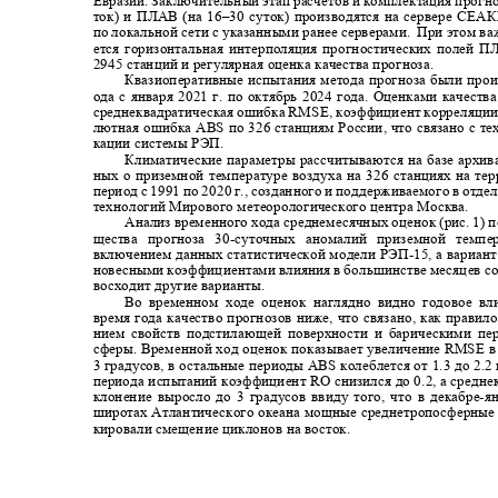
Евразии. Заключительный этап расчетов и комплектация прогно
ток) и ПЛАВ (на 16‒30 суток) производятся на сервере СЕА
по локальной сети с указанными ранее серверами.
При этом ва
ется горизонтальная интерполяция прогностических полей
2945 станций и регулярная оценка качества прогноза.
Квазиоперативные испытания метода прогноза были про
ода с января
2021
г
.
по октябрь
2024
года
.
Оценками качеств
среднеквадратическая ошибка
RMSE
, коэффициент корреляции
лютная ошибка
ABS
по 326 станциям России, что связано с 
кации системы РЭП.
Климатические параметры рассчитываются на базе архи
ных о приземной температуре воздуха на 326 станциях на те
период с 1991 по 2020 г., созданного и поддерживаемого в отд
технологий Мирового метеорологического центра Москва.
Анализ временного хода среднемесячных оценок (рис. 1) 
щества прогноза 30
-
суточных аномалий приземной темп
включением данных статистической модели РЭП
-
15, а вариан
новесными коэффициентами влияния в большинстве месяцев с
восходит другие варианты.
Во временном ходе оценок наглядно видно годовое вл
время года качество прогнозов ниже, что связано, как правил
нием свойств подстилающей поверхности и барическими п
сферы. Временной ход оценок показывает увеличение
RMSE
в
3 градусов, в остальные периоды
ABS
колеблется от 1.3 до 2.
периода испытаний коэффициент
R
О снизился до 0.2, а средн
клонение выросло до 3 градусов ввиду того, что в декабре
-
я
широтах Атлантического океана мощные среднетропосферные
кировали смещение циклонов на восток.