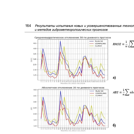
164
Результаты испытания новых и усовершенствованных технол
и методов гидрометеорологических прогнозов
1
�
푅ꢀꢁꢂ
=
푛
а)
1
퐴ꢈꢁ
=
�
ꢃ푎
푛
б)