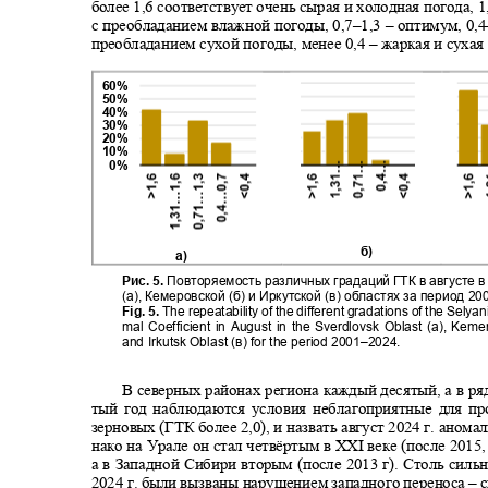
более 1,6 соответствует очень сырая и холодная погода, 1
с преобладанием влажной погоды, 0,7
–1,3 –
оптимум, 0,4
преобладанием сухой погоды, менее 0,4
–
жаркая и сухая
60%
50%
40%
30%
20%
10%
0%
б
)
а
)
Рис. 5.
Повторяемость различных градаций ГТК в августе 
(а), Кемеровской (б) и Иркутской (в) областях за период 2
Fig. 5.
The repeatability of the different gradations of the Sely
mal Coefficient in August in the Sverdlovsk Oblast (a), Keme
and Irkutsk Oblast (
в
) for the period 2001
‒
2024.
В северных районах региона каждый десятый, а в ря
тый год наблюдаются условия неблагоприятные для п
зерновых (ГТК более 2,0), и назвать август 2024 г. аном
нако на Урале он стал четвёртым в
XXI
веке (после 2015,
а в Западной Сибири вторым (после 2013 г). Столь сил
2024 г. были вызваны нарушением западного переноса
–