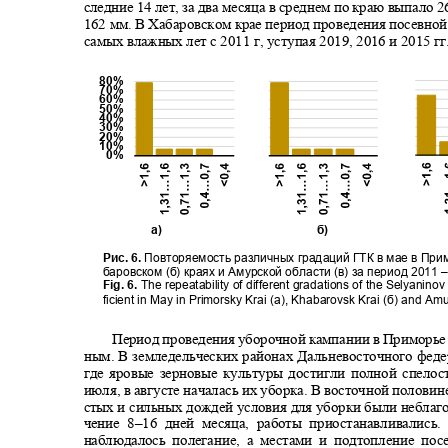
следние 14 лет, за два месяца в среднем по краю выпало 
162
мм. В Хабаровском крае период проведения посевно
самых влажных лет с 2011 г, уступая 2019, 2016 и 2015 г
80%
70%
60%
50%
40%
30%
20%
10%
0%
а)
б)
Рис. 6.
Повторяемость различных градаций ГТК в мае в Прим
баровском (б) краях и Амурской области (в) за период 2011
Fig. 6.
The repeatability of different gradations of the Selyanin
ficient in May in Primorsky Krai (a), Khabarovsk Krai (
б
) and Amu
Период проведения уборочной кампании в Приморье
ным. В земледельческих районах Дальневосточного фед
где яровые зерновые культуры достигли полной спело
июля, в августе началась их уборка. В восточной половин
стых и сильных дождей условия для уборки были небла
чение 8
–
16 дней месяца, работы приостанавливалис
наблюдалось полегание, а местами и подтопление по