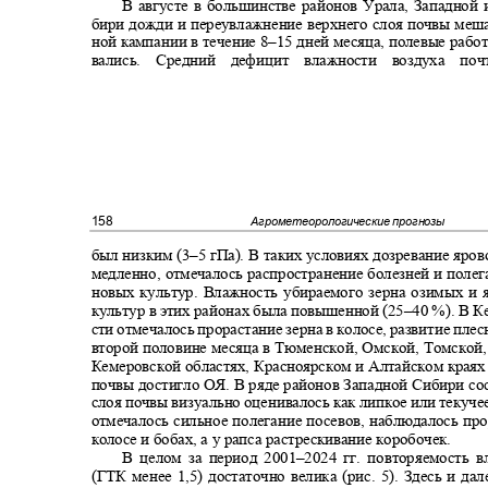
В августе в большинстве районов Урала, Западной
бири дожди и переувлажнение верхнего слоя почвы меш
ной кампании в течение 8
–
15 дней месяца, полевые раб
вались. Средний дефицит влажности воздуха п
158
Агрометеорологические прогнозы
был низким (3
–5
гПа). В таких условиях дозревание яр
медленно, отмечалось распространение болезней и поле
новых культур. Влажность убираемого зерна озимых и
культур в этих районах была повышенной (25
–40 %).
В К
сти отмечалось прорастание зерна в колосе, развитие пле
второй половине месяца в Тюменской, Омской, Томской
Кемеровской областях, Красноярском и Алтайском края
почвы достигло ОЯ. В ряде районов Западной Сибири с
слоя почвы визуально оценивалось как липкое или текуче
отмечалось сильное полегание посевов, наблюдалось пр
колосе и бобах, а у рапса растрескивание коробочек.
В целом за период 2001
–
2024 гг. повторяемость
(ГТК менее 1,5) достаточно велика (рис. 5). Здесь и д