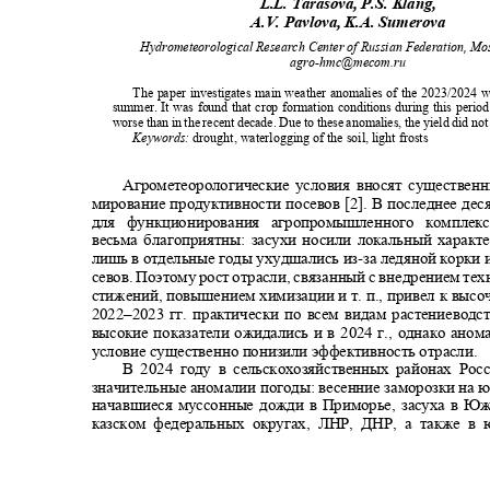
L.L. Tarasova, P.S. Klang,
A.V. Pavlova, K.A. Sumerova
Hydrometeorological Research Center of Russian Federation, M
agro-hmc@mecom.ru
The paper investigates main weather anomalies of the 2023/2024 
summer. It was found that crop formation conditions during this perio
worse than in the recent decade. Due to these anomalies, the yield did no
Keywords:
drought, waterlogging of the soil, light frosts
Агрометеорологические условия вносят существен
мирование продуктивности посевов [
2
]. В последнее де
для функционирования агропромышленного компл
весьма благоприятны: засухи носили локальный харак
лишь в отдельные годы ухудшались из
-
за ледяной корки
севов. Поэтому рост отрасли, связанный с внедрением те
стижений, повышением химизации и т. п., привел к вы
2022
‒
2023
гг. практически по всем видам растениеводс
высокие показатели ожидались и в 2024 г., однако ан
условие существенно понизили эффективность отрасли.
В 2024 году в сельскохозяйственных районах Ро
значительные аномалии погоды: весенние заморозки на 
начавшиеся муссонные дожди в Приморье, засуха в Юж
казском федеральных округах, ЛНР, ДНР, а также 