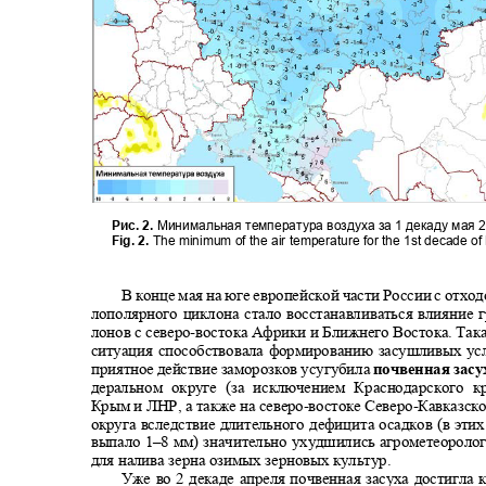
Рис. 2.
Минимальная температура воздуха за 1 декаду мая 
Fig. 2.
The minimum of the air temperature for the 1st decade 
В конце мая на юге европейской части России с отх
лополярного циклона стало восстанавливаться влияние
лонов с северо
-
востока Африки и Ближнего Востока. Так
ситуация способствовала формированию засушливых ус
приятное действие заморозков усугубила
почвенная засу
деральном округе (за исключением Краснодарского 
Крым и ЛНР, а также на северо
-
востоке Северо
-
Кавказск
округа вследствие длительного дефицита осадков (в эти
выпало 1
–8
мм) значительно ухудшились агрометеороло
для налива зерна озимых зерновых культур.
Уже во 2 декаде апреля почвенная засуха достигл