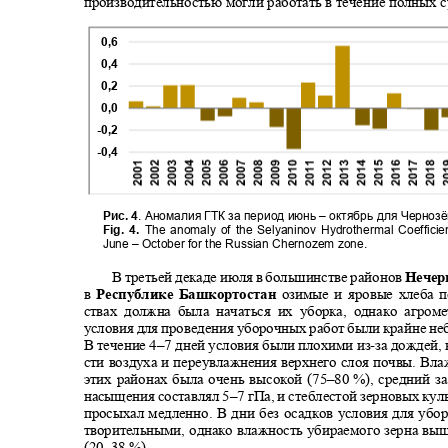
производительностью могли работать в течение полных с
0,6
0,4
0,2
0,0
-0,2
-0,4
Рис. 4
. Аномалия ГТК за период июнь
–
октябрь для Черноз
Fig. 4.
The anomaly of the Selyaninov Hydrothermal Coefficie
June – October for the Russian Chernozem zone.
В третьей декаде июля в большинстве районов
Нечер
в
Республике Башкортостан
озимые и яровые хлеба 
ствах должна была начаться их уборка, однако агро
условия для проведения уборочных работ были крайне н
В течение 4
–
7 дней условия были плохими из
-
за дождей,
сти воздуха и переувлажнения верхнего слоя почвы. Вл
этих районах была очень высокой (75
–80
%), средний з
насыщения составлял 5
–7
гПа, и стеблестой зерновых ку
просыхал медленно. В дни без осадков условия для уб
творительными, однако влажность убираемого зерна в
(20–38 %).