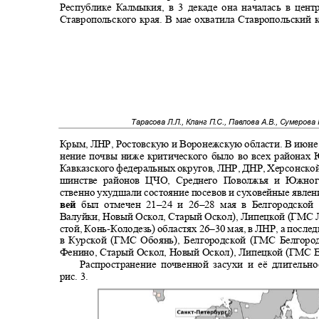
Республике Калмыкия, в 3 декаде она началась в це
Ставропольского края. В мае охватила Ставропольский
Тарасова Л.Л., Кланг П.С., Павлова А.В., Сумерова 
Крым, ЛНР, Ростовскую и Воронежскую области. В июн
нение почвы ниже критического было во всех районах
Кавказского федеральных округов, ЛНР, ДНР, Херсонской
шинстве районов ЦЧО, Среднего Поволжья и Южно
ственно ухудшали состояние посевов и суховейные явле
вей
был отмечен 21
–
24 и 26
–
28 мая в Белгородско
Валуйки, Новый Оскол, Старый Оскол), Липецкой (ГМС 
стой, Конь
-
Колодезь) областях 26
–
30 мая, в ЛНР, а после
в Курской (ГМС Обоянь), Белгородской (ГМС Белгород
Фенино, Старый Оскол, Новый Оскол), Липецкой (ГМС Е
Распространение почвенной засухи и её длитель
рис. 3.