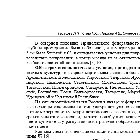
Тарасова Л.Л., Кланг П.С., Павлова А.В., Сумерова 
В северной половине Приволжского федеральног
глубина промерзания была небольшой, а температура 
3
см была близкой к 0°, и складывались условия для по
вследствие выпревания, в конце месяца из
-
за оттепель
стойкость растений понижалась [
5, 10].
ОЯ «агрометеорологические условия, приводящ
озимых культур»
в феврале
-
марте складывались в бол
Архангельской, Вологодской, Кировской, Тверской, Яр
мирской, Ивановской, Смоленской, Московской, Тул
Тамбовской, Нижегородской, Самарской, Пензенской, У
стей, Республик Коми, Башкортостан, Татарстан, Ма
Удмуртской и Чувашской Республик.
На юге европейской части России в январе и феврал
лые периоды максимальная температура воздуха повыш
и озимые зерновые культуры возобновляли вегетацию;
сроков сева озимые взошли, на части полей у них начало
ние и кущение, а у раскустившихся растений образова
ные побеги.
Как комплексная оценка зимы нами использовался 
зимы
W
[6].
i