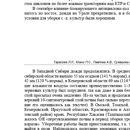
сток циклонов по более южным траекториям над ЕТР и
В сентябре влияние блокирующего антициклона
над
нилось на восток,
дожди на Урале прекратились, и в 
условия для уборки с.
-
х. культур были хорошими.
Тарасова Л.Л., Кланг П.С., Павлова А.В., Сумерова 
В Западной Сибири дожди продолжились. В средне
сибирской области выпало 55 мм осадков (141 % нормы),
42
мм (120 % нормы), в Кемеровской области 69 мм (11
цит влажности воздуха составлял преимущественно 1
–
зерновых культур был затруднен, так как даже в дни бе
стой просыхал очень медленно. Из
-
за частых и продолж
верхний 10
-
сантиметровый слой почвы был сильно переу
ние его оценивалось как текучее). В Омской, Томско
Кемеровской, Иркутской областях, Красноярском и А
товский район) краях, Республике Хакасия (Таштымск
жалось ОЯ «переувлажнение почвы в период уборки ур
кормов». Уборочные работы были приостановлены, т.к.
выйти в поля. Наблюдалось полегание зерновых куль