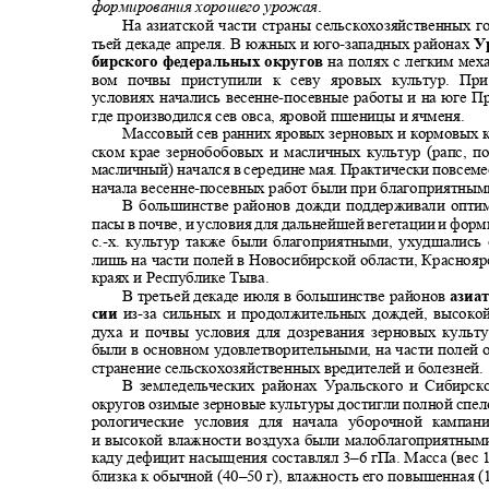
формирования хорошего урожая
.
На азиатской части страны сельскохозяйственных г
тьей декаде апреля. В южных и юго
-
западных районах
У
бирского федеральных округов
на полях с легким ме
вом почвы приступили к севу яровых культур. П
условиях начались весенне
-
посевные работы и на юге П
где производился сев овса, яровой пшеницы и ячменя.
Массовый сев ранних яровых зерновых и кормовых к
ском крае зернобобовых и масличных культур (рапс, 
масличный) начался в середине мая. Практически повсем
начала весенне
-
посевных работ были при благоприятны
В большинстве районов дожди поддерживали опти
пасы в почве, и условия для дальнейшей вегетации и фо
с
.-
х. культур также были благоприятными, ухудшались 
лишь на части полей в Новосибирской области, Красноя
краях и Республике Тыва.
В третьей декаде июля в большинстве районов
азиа
сии
из
-
за сильных и продолжительных дождей, высоко
духа и почвы условия для дозревания зерновых куль
были в основном удовлетворительными, на части полей
странение сельскохозяйственных вредителей и болезней
В земледельческих районах Уральского и Сибирс
округов озимые зерновые культуры достигли полной спе
рологические условия для начала уборочной кампан
и высокой влажности воздуха были малоблагоприятными
каду дефицит насыщения составлял 3
–6
гПа. Масса (вес 
близка к обычной (40
–50
г), влажность его повышенная (