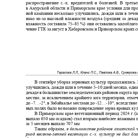
распространение с.
-
х. вредителей и болезней. В трет
в Амурской области и Приморском крае условия для пр
ной кампании несколько улучшились, дожди шли в тече
нако из
-
за высокой влажности воздуха (средняя за дек
влажность составила 75
–85
%) они оставались малоблаг
чение ГТК за август в Хабаровском и Приморском краях с
Тарасова Л.Л., Кланг П.С., Павлова А.В., Сумерова 
В сентябре уборка зерновых культур продолжилась
улучшились, дожди шли в течение 5
–
10 дней месяца, одн
декаде в большинстве земледельческих районов округа п
местно, за исключением крайнего юга территории, отм
до
-7…-
2°, в Забайкалье местами до
-12…-
10°, вследствие
ных полях было возможно повреждение зерна яровых ку
В Приморском крае вегетационный период 2024 г (
выпало 650 мм осадков) стал вторым наиболее влажным 
за 5 месяцев выпало 707 мм.
Таким образом,
в большинстве районов азиатской 
риод весенне
-
летней вегетации с.
-
х. культур не был б