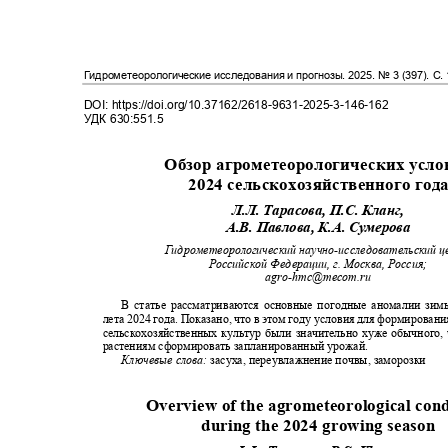
Гидрометеорологические исследования и прогнозы
. 2025.
№
3 (397)
. С
.
DOI: https://doi.org/10.37162/2618-9631-2025-3-146-162
УДК
630:551.5
Обзор агрометеорологических усл
2024 сельскохозяйственного го
Л.Л. Тарасова, П.С. Кланг,
А.В. Павлова, К.
A
. Сумерова
Гидрометеорологический научно
-
исследовательский 
Российской Федерации, г. Москва, Россия;
agro-hmc@mecom.ru
В статье рассматриваются основные погодные аномалии зи
лета 2024 года. Показано, что в этом году условия для формирова
сельскохозяйственных культур были значительно хуже обычного,
растениям сформировать запланированный урожай.
Ключевые слова:
засуха, переувлажнение почвы, заморозки
Overview of the agrometeorological con
during the 2024 growing season