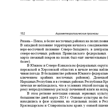
152
Агрометеорологические прогнозы
Рязань
–
Пенза, в более восточных районах на полях поя
В западной половине территории началось сокодвижени
веро
-
восточной половине Северо
-
Западного, в централ
северо
-
восточных районах Приволжского федеральных
марта снежный покров на полях был ещё значительным 
более).
В Южном и Северо
-
Кавказском федеральных округа
порожской и Херсонской областях в начале весны наб
чивая погода. В большинстве районов Южного федерально
ключением крайних восточных районов), Доне
Народных Республик и в степных районах Республики Кр
тически не наблюдалось, что в условиях тёплой погоды 
рому непродуктивному расходу почвенной влаги на исп
В этом регионе вегетация озимых зерновых культ
большинстве дней марта 2024 г. Озимые культуры на б
находились в фазе кущения, на отдельных полях в Р
Краснодарском и Ставропольском краях у озимой пшен