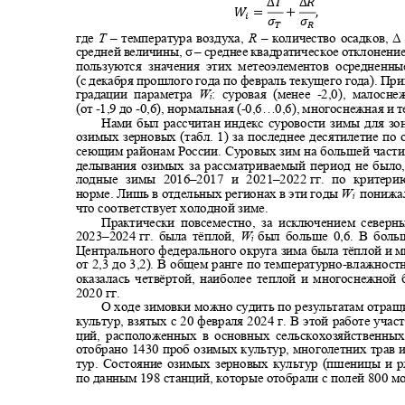
∆푇 ∆푅
푊
=
+
,
푖
휎
휎
ꢀ
ꢁ
где
Т
–
температура воздуха,
R
–
количество осадков, 
средней величины, σ
–
среднее квадратическое отклонение
пользуются значения этих метеоэлементов осреднен
(с декабря прошлого года по февраль текущего года). 
градации параметра
W
: суровая (менее
-
2,0), малосн
i
(от
-
1,9 до
-
0,6), нормальная (
-
0,6…0,6), многоснежная и т
Нами был рассчитан индекс суровости зимы для з
озимых зерновых (табл. 1) за последнее десятилетие п
сеющим районам России. Суровых зим на большей части
делывания озимых за рассматриваемый период не было
лодные зимы 2016
–
2017 и
2021–2022
гг. по критер
норме. Лишь в отдельных регионах в эти годы
W
понижа
i
что соответствует холодной зиме.
Практически повсеместно, за исключением север
2023–2024
гг. была тёплой,
W
был больше 0,6. В бол
i
Центрального федерального округа зима была тёплой и 
от 2,3 до 3,2). В общем ранге по температурно
-
влажност
оказалась четвёртой, наиболее теплой и многоснежной 
2020
гг.
О ходе зимовки можно судить по результатам отращи
культур, взятых с 20 февраля 2024 г. В этой работе уча
ций, расположенных в основных сельскохозяйственны
отобрано 1430 проб озимых культур, многолетних трав
тур. Состояние озимых зерновых культур (пшеницы и 
по данным 198 станций, которые отобрали с полей 800 