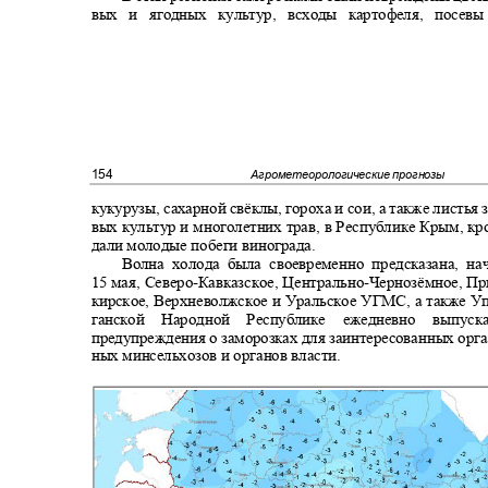
вых и ягодных культур, всходы картофеля, посев
154
Агрометеорологические прогнозы
кукурузы, сахарной свёклы, гороха и сои, а также листья
вых культур и многолетних трав, в Республике Крым, кр
дали молодые побеги винограда.
Волна холода была своевременно предсказана, 
15
мая, Северо
-
Кавказское, Центрально
-
Чернозёмное, П
кирское, Верхневолжское и Уральское УГМС, а также У
ганской Народной Республике ежедневно вып
предупреждения о заморозках для заинтересованных орг
ных минсельхозов и органов власти.