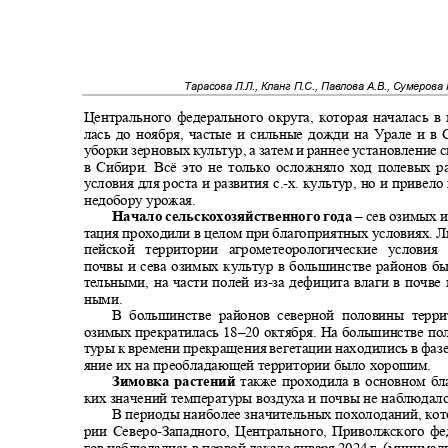
Тарасова Л.Л., Кланг П.С., Павлова А.В., Сумерова 
Центрального федерального округа, которая началась 
лась до ноября, частые и сильные дожди на Урале и 
уборки зерновых культур, а затем и раннее установление
в Сибири. Всё это не только осложняло ход полевых 
условия для роста и развития с.
-
х. культур, но и привел
недобору урожая.
Начало сельскохозяйственного года
–
сев озимых и
тация проходили в целом при благоприятных условиях. 
пейской территории агрометеорологические услов
почвы и сева озимых культур в большинстве районов б
тельными, на части полей из
-
за дефицита влаги в почв
ными.
В большинстве районов северной половины терр
озимых прекратилась 18
–
20 октября. На большинстве п
туры к времени прекращения вегетации находились в фаз
яние их на преобладающей территории было хорошим.
Зимовка растений
также проходила в основном б
ких значений температуры воздуха и почвы не наблюдал
В периоды наиболее значительных похолоданий, ко
рии Северо
-
Западного, Центрального, Приволжского ф
гов наблюдались в первой декаде января 2024 г. (минима