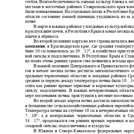
стебля. Влагообеспеченность озимых культур близка к 
местами в восточных районах Ставропольского края вл
были пониженными. На отдельных полях в Республике К
области состояние озимой пшеницы ухудшилось из
-
за 
почве.
В марте в южных районах у плодовых культур наблю
и распускание почек, в Республике Крым в конце месяца 
алычи и абрикоса.
Во второй половине марта на юге страны началась
ве
кампания
; в Краснодарском крае, где средняя температ
бине 10 см повысилась до 10…12°, в хозяйствах приступ
ной свёклы и подсолнечника. В Республике Крым и Ста
на полях очень ранних сроков сева появились всходы яр
В южной половине Центрального и Приволжского ф
гов в начале месяца почва достигла мягкопластичного 
тральных чернозёмных областях и западных районах С
средняя за первую декаду температура почвы была 10…1
сеять как ранние яровые зерновые и кормовые культур
свёклу, подсолнечник. В южных нечернозёмных област
мере поспевания почвы, приступили к весенне
-
посевным
Во второй декаде апреля почва достигла мягкоплас
в большинстве сельскохозяйственных районов европейс
Температура почвы на глубине 10 см в нечернозёмных о
7…10°, а в центральных чернозёмных областях и 
14…17°, продолжался сев ранних яровых зерновых и к
сахарной свёклы, подсолнечника и кукурузы.
В Южном и Северо
-
Кавказском федеральных окру