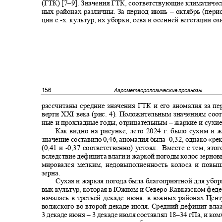
(ГТК) [
7
‒
9
]. Значения ГТК, соответствующие климатичес
ных районах различны. За период июнь
–
октябрь (пери
ции с.
-
х. культур, их уборки, сева и осенней вегетации 
156
Агрометеорологические прогнозы
рассчитаны средние значения ГТК и его аномалия за п
верти
XXI
века (рис. 4). Положительным значениям со
ные и прохладные годы, отрицательным
–
жаркие и сухи
Как видно на рисунке, лето 2024 г. было сухим и
значение составило 0,46, аномалия была
-
0,32, однако «ре
(0,41 и
-
0,37 соответственно) устоял.
Вместе с тем, это
вследствие дефицита влаги и жаркой погоды колос зерно
мировался мелким, недовыполненность колоса и пов
зерна.
Сухая и жаркая погода была благоприятной для убо
вых культур, которая в Южном и Северо
-
Кавказском фед
началась в третьей декаде июня, в южных районах Цен
волжского во второй декаде июля. Средний дефицит вл
3 декаде июня
–
3 декаде июля составлял 18
–34
гПа, и ко