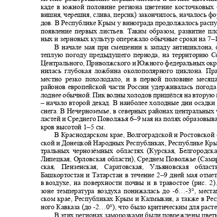
каде в южной половине региона цветение косточковых
вишня, черешня, слива, персик) закончилось, началось 
дов. В Республике Крым у винограда продолжалось расп
появление первых листьев. Таким образом, развитие 
ных и зерновых культур опережало обычные сроки на 7
–
В начале мая при смещении к западу антициклона
теплую погоду предыдущего периода, на территорию С
Центрального, Приволжского и Южного федеральных окр
нилась глубокая ложбина околополярного циклона. П
местно резко похолодало, и в первой половине меся
районов европейской части России удерживалась погод
лоднее обычной. Пик волны холодов пришёлся на вторую
–
начало второй декад. В наиболее холодные дни осадк
снега. В Нечерноземье, в северных районах центральны
ластей и Среднего Поволжья 6
–
9 мая на полях образовы
кров высотой 1
–5
см.
В Краснодарском крае, Волгоградской и Ростовской
ской и Донецкой Народных Республиках, Республике Кры
тральных чернозёмных областях (Курская, Белгородс
Липецкая, Орловская области), Среднем Поволжье (Сама
ская, Пензенская, Саратовская, Ульяновская обла
Башкортостан и Татарстан в течение 2
–
9 дней мая отме
в воздухе,
на поверхности почвы и в травостое (рис. 
зоне температура воздуха понижалась до
-6…-3°,
мест
ском крае, Республиках Крым и Калмыкия, а также в Р
ного Кавказа (до
-2…0
°), что было критическим для расте
В этих регионах заморозками были повреждены цвет