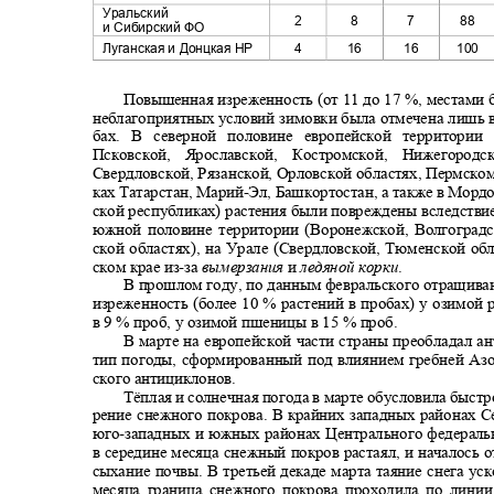
Уральский
2
8
7
88
и Сибирский ФО
Луганская и Донцкая НР
4
16
16
100
Повышенная изреженность (от 11 до
17
%, местами б
неблагоприятных условий зимовки была отмечена лишь 
бах. В северной половине европейской территори
Псковской, Ярославской, Костромской, Нижегоро
Свердловской, Рязанской, Орловской областях, Пермско
ках Татарстан, Марий
-
Эл, Башкортостан, а также в Мор
ской республиках) растения были повреждены вследстви
южной половине территории (Воронежской, Волгоград
ской областях), на Урале (Свердловской, Тюменской обл
ском крае из
-
за
вымерзания
и
ледяной корки
.
В прошлом году, по данным февральского отращив
изреженность (более 10 % растений в пробах) у озимо
в 9 % проб, у озимой пшеницы в 15 % проб.
В марте на европейской части страны преобладал 
тип погоды, сформированный под влиянием гребней Аз
ского антициклонов.
Тёплая и солнечная погода в марте обусловила быстр
рение снежного покрова. В крайних западных районах С
юго
-
западных и южных районах Центрального федерал
в середине месяца снежный покров растаял, и началось 
сыхание почвы. В третьей декаде марта таяние снега ус
месяца граница снежного покрова проходила по лини