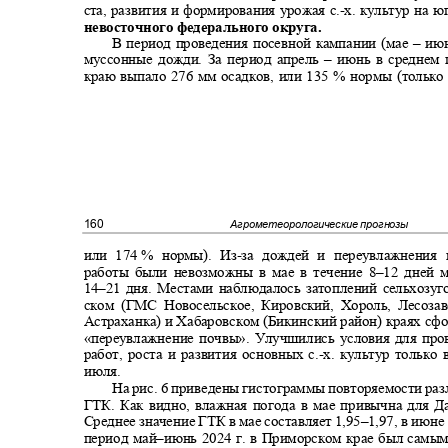
ста, развития и формирования урожая с.
-
х. культур на ю
невосточного федерального округа.
В период проведения посевной кампании (мае
–
июн
муссонные дожди. За период апрель
–
июнь в среднем
краю выпало 276 мм осадков, или 135 % нормы (тольк
160
Агрометеорологические прогнозы
или 174
% нормы). Из
-
за дождей и переувлажнени
работы были невозможны в мае в течение 8
–
12 дней 
14–
21 дня. Местами наблюдалось затоплений сельхозу
ском (ГМС Новосельское, Кировский, Хороль, Лесоза
Астраханка) и Хабаровском (Бикинский район) краях с
«
переувлажнение почвы». Улучшились условия для пр
работ, роста и развития основных с.
-
х. культур только
июля.
На рис. 6 приведены гистограммы повторяемости ра
ГТК. Как видно, влажная погода в мае привычна для 
Среднее значение ГТК в мае составляет 1,95
–
1,97, в июне
период май
–
июнь 2024 г. в Приморском крае был самы