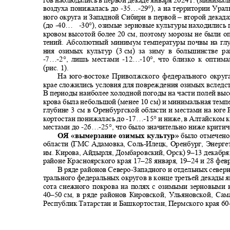
воздуха понижалась до
-35…-
29°), а на территории Ура
ного округа и Западной Сибири в первой
–
второй декада
(до
-40… -30°
), озимые зерновые культуры находились
кровом высотой более 20 см, поэтому морозы не были 
тений. Абсолютный минимум температуры почвы на гл
ния озимых культур (3
см) за зиму в большинстве р
-7…-2
°, лишь местами
-12…-
10°, что близко к опти
(рис. 1).
На юго
-
востоке Приволжского федерального окру
крае сложились условия для повреждения озимых вследс
В периоды наиболее холодной погоды на части полей вы
крова была небольшой (менее 10 см) и минимальная тем
глубине 3 см в Оренбургской области и местами на юг
кортостан понижалась до
-17…-
15° и ниже, в Алтайском 
местами до
-26…-
25°, что было значительно ниже критич
ОЯ «вымерзание озимых культур»
было отмечен
области (ГМС Адамовка, Соль
-
Илецк, Оренбург, Энерге
им. Кирова, Айдырля, Домбаровский, Орск) 9
–13
декабр
районе Красноярского края 17
–28
января, 19
–
24 и 28 фев
В ряде районов Северо
-
Западного и отдельных север
трального федеральных округов в конце третьей декады я
сота снежного покрова на полях с озимыми зерновыми
40–50
см, в ряде районов Кировской, Ульяновской, Са
Республик Татарстан и Башкортостан, Пермского края 60