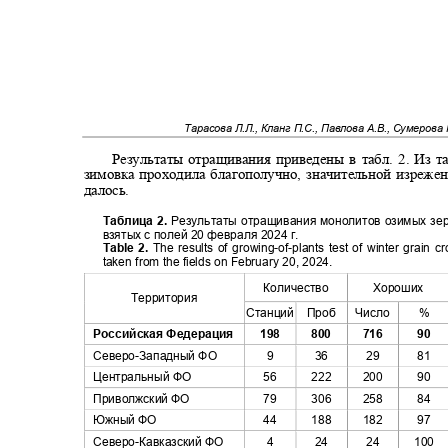
Тарасова Л.Л., Кланг П.С., Павлова А.В., Сумерова 
Результаты отращивания приведены в табл
. 2.
Из т
зимовка проходила благополучно, значительной изреже
далось.
Таблица 2.
Результаты отращивания монолитов озимых зе
взятых с полей 20 февраля 2024 г.
Table 2.
The results of growing-of-plants test of winter grain 
taken from the fields on February 20, 2024.
Количество
Хороших
Территория
Станций Проб
Число
%
Российская Федерация
198
800
716
90
Северо
-
Западный ФО
9
36
29
81
Центральный ФО
56
222
200
90
Приволжский ФО
79
306
258
84
Южный ФО
44
188
182
97
Северо
-
Кавказский ФО
4
24
24
100