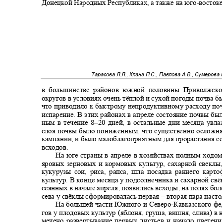
Донецкой Народных Республиках, а также на юго
-
восток
Тарасова Л.Л., Кланг П.С., Павлова А.В., Сумерова 
в большинстве районов южной половины Приволжс
округов в условиях очень тёплой и сухой погоды почва 
что приводило к быстрому непродуктивному расходу по
испарение. В этих районах в апреле состояние почвы б
ным в течение 8
–
20 дней, в остальные дни месяца ув
слоя почвы было пониженным, что существенно осложн
кампании, и было малоблагоприятным для прорастания с
всходов.
На юге страны в апреле в хозяйствах полным ходо
яровых зерновых и кормовых культур, сахарной свекл
кукурузы сои, риса, рапса, шла посадка раннего ка
культур. В конце месяца у подсолнечника и сахарной свё
сеянных в начале апреля, появились всходы, на полях бо
сева у свёклы сформировалась первая
–
вторая пара наст
На большей части Южного и Северо
-
Кавказского ф
гов у плодовых культур (яблоня, груша, вишня, слива) в 
мечено развертывание первых листьев и начало цветен