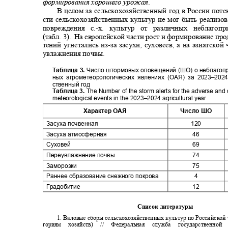
формирования хорошего урожая
.
В целом за сельскохозяйственный год в России по
сти сельскохозяйственных культур не мог быть реализ
повреждения с.
-
х. культур от различных неблаго
(табл. 3).
На европейской части рост и формирование пр
тений угнетались из
-
за засухи, суховеев, а на азиатской 
увлажнения почвы.
Таблица 3.
Число штормовых оповещений (ШО) о неблагоп
ных агрометеорологических явлениях (ОАЯ) за 2023‒202
ственный год
Таблица
3.
The Number of the storm alerts for the adverse an
meteorological events in the 2023
‒
2024 agricultural year
Характер ОАЯ
Число ШО
Засуха почвенная
120
Засуха атмосферная
46
Суховей
69
Переувлажнение почвы
74
Заморозки
75
Раннее образование снежного покрова
4
Градобитие
12
Список литературы
1.
Валовые сборы сельскохозяйственных культур по Российской
гориям хозяйств) // Федеральная служба государственной