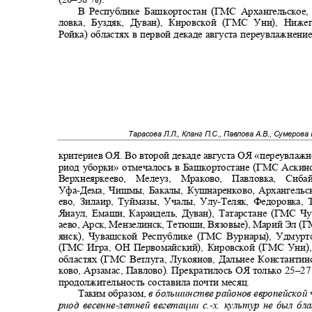
В Республике Башкортостан (ГМС Архангельское,
ловка, Буздяк, Дуван), Кировской (ГМС Уни), Ни
Ройка) областях в первой декаде августа переувлажнен
Тарасова Л.Л., Кланг П.С., Павлова А.В., Сумерова 
критериев ОЯ
.
Во второй декаде августа ОЯ «переувлаж
риод уборки» отмечалось в Башкортостане (ГМС Аскино
Верхнеяркеево, Мелеуз, Мраково, Павловка, Си
Уфа
-
Дема, Чишмы, Бакалы, Кушнаренково, Архангельс
ево, Зилаир, Туймазы, Учалы, Улу
-
Теляк, Федоровка,
Янаул, Емаши, Караидель, Дуван), Татарстане (ГМС Ч
аево, Арск, Мензелинск, Тетюши, Вязовые), Марий Эл (
янск), Чувашской Республике (ГМС Вурнары), Удмур
(
ГМС Игра, ОН Первомайский), Кировской (ГМС Уни
областях (ГМС Ветлуга, Лукоянов, Дальнее Константи
ково, Арзамас, Павлово). Прекратилось ОЯ только
25–
27
продолжительность составила почти месяц.
Таким образом,
в большинстве районов европейской
риод весенне
-
летней вегетации с.
-
х. культур не был б