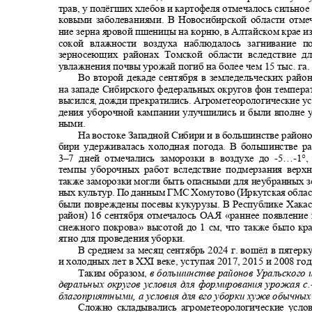
трав, у полёгших хлебов и картофеля отмечалось сильно
ковыми заболеваниями. В Новосибирской области отме
ние зерна яровой пшеницы на корню, в Алтайском крае и
сокой влажности воздуха наблюдалось загнивание 
зерносеющих районах Томской области вследствие д
увлажнения почвы урожай погиб на более чем 15 тыс. га
Во второй декаде сентября в земледельческих рай
на западе Сибирского федеральных округов фон темпер
высился, дожди прекратились. Агрометеорологические у
дения уборочной кампании улучшились и были вполне 
ными.
На востоке Западной Сибири и в большинстве район
бири удерживалась холодная погода. В большинстве 
3–
7 дней отмечались заморозки в воздухе до
-5…-
1°
темпы уборочных работ вследствие подмерзания верхн
также заморозки могли быть опасными для неубранных 
ных культур. По данным ГМС Хомутово (Иркутская облас
были повреждены посевы кукурузы. В Республике Хак
район) 16 сентября отмечалось ОАЯ «раннее появлени
снежного покрова» высотой до 1 см, что также было к
ятно для проведения уборки.
В среднем за месяц сентябрь 2024 г. вошёл в пяте
и холодных лет в
XXI
веке, уступая 2017, 2015 и 2008 го
Таким образом,
в большинстве районов Уральского 
деральных округов условия для формирования урожая с.
благоприятными, а условия для его уборки хуже обычных
Сложно складывались агрометеорологические усло