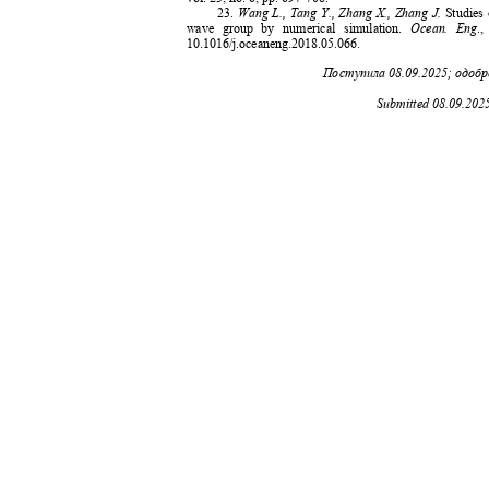
23.
Wang L., Tang Y., Zhang X., Zhang J.
Studies
wave group by numerical simulation.
Ocean. Eng
.
10.1016/j.oceaneng.2018.05.066.
Поступила
08.09.2025;
одобр
Submitted 08.09.202