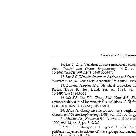
Гармашов А.В., Запев
16.
Liu Y., Li S.
Variation of wave groupiness acros
Port, Coastal and Ocean Engineering,
2018, vo
10.1061/(ASCE)WW.1943-5460.0000475.
17.
Liu P.C.
Wavelet Spectrum Analysis and Oce
Wavelet in vol. 4. New York: Academic Press publ., 199
18.
Longuet-Higgins M.S.
Statistical properties
Philos. Trans. R. Soc. Lond. Ser. A., 1984, vo
10.1098/rsta.1984.0061.
19.
Ma X.J., Sun Z.C., Zhang Z.M., Yang G.P., Z
a moored ship studied by numerical simulations.
J. Hydr
DOI: 10.1016/S1001-6058(10)60098-4.
20.
Mase H.
Groupiness factor and wave height di
Coastal and Ocean Engineering
, 1989, vol. 115, no. 1, 
21.
Medina J.R., Hudspeth R.T.
A review of the ana
1990, vol. 14, no. 6, pp. 515-542.
22.
Sun Z.C., Wang X.G., Liang S.X., Liu S.X., Liu 
platform subjected to actions of wave groups and curren
vol. 23, no. 6, pp. 697-708.