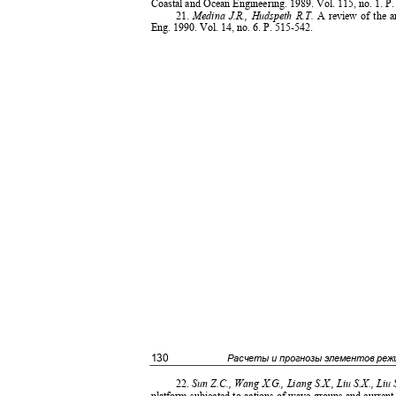
Coastal and Ocean Engineering. 1989. Vol. 115, no. 1. P
21.
Medina J.R., Hudspeth R.T.
A review of the a
Eng. 1990. Vol. 14, no. 6. P. 515-542.
130
Расчеты и прогнозы элементов реж
22.
Sun Z.C., Wang X.G., Liang S.X., Liu S.X., Liu 
platform subjected to actions of wave groups and current