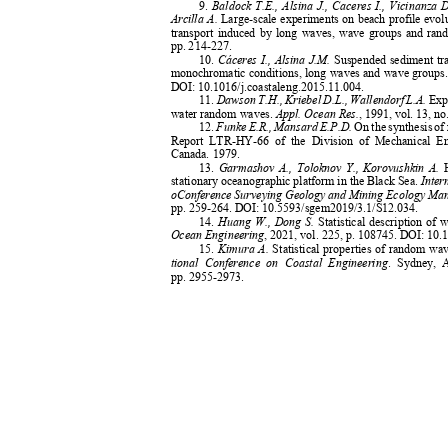
9.
Baldock T.E., Alsina J., Caceres I., Vicinanza
Arcilla A.
Large-scale experiments on beach profile evo
transport induced by long waves, wave groups and ra
pp. 214-227.
10.
Cáceres I., Alsina J.M.
Suspended sediment tr
monochromatic conditions, long waves and wave groups
DOI:
10.1016/j.coastaleng.2015.11.004.
11.
Dawson T.H., Kriebel D.L., Wallendorf L.A.
Exp
water random waves.
Appl. Ocean Res.
, 1991, vol. 13, n
12.
Funke E.R., Mansard E.P.D.
On the synthesis of 
Report LTR-HY-66 of the Division of Mechanical En
Canada. 1979.
13.
Garmashov A., Toloknov Y., Korovushkin A.
stationary oceanographic platform in the Black Sea.
Inter
oConference Surveying Geology and Mining Ecology Ma
pp. 259-264. DOI: 10.5593/sgem2019/3.1/S12.034.
14.
Huang W., Dong S.
Statistical description of
Ocean Engineering
,
20
21, vol. 225,
p. 108745
. DOI: 10.
15.
Kimura A.
Statistical properties of random wa
tional Conference on Coastal Engineering
. Sydney, 
pp. 2955-2973.