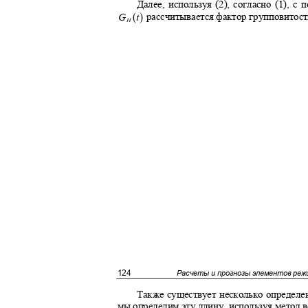
Далее, используя (2), согласно (1),
(
)
рассчитывается фактор групповито
G
t
H
124
Расчеты и прогнозы элементов реж
Также существует несколько определе
мы определим эту длину, используя метод