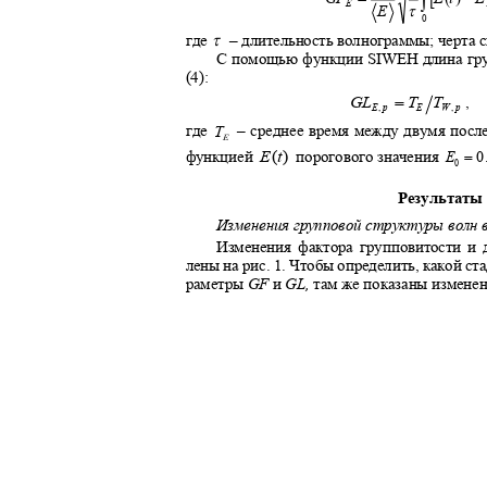
E
τ
E
0
τ
где
–
длительность волнограммы; черта 
С помощью функции
SIWEH
длина гр
(4):
=
GL
T
T
,
E
,
p
E
W
,
p
где
–
среднее время между двумя пос
T
E
=
порогового значения
функцией
E
(
t
)
E
0
0
Результат
Изменения групповой структуры волн
Изменения фактора групповитости и
лены на рис. 1. Чтобы определить, какой с
раметры
GF
и
GL,
там же показаны измене