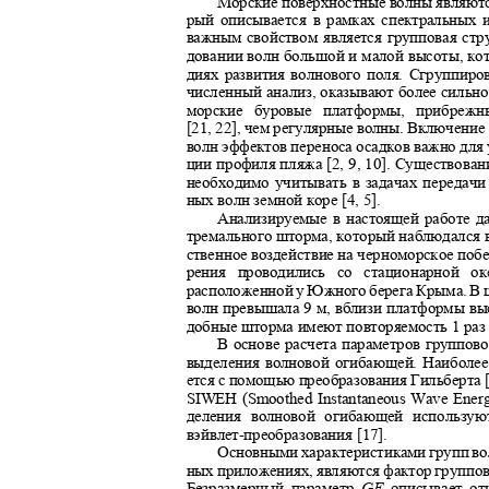
Морские поверхностные волны являютс
рый описывается в рамках спектральных 
важным свойством является групповая ст
довании волн большой и малой высоты, кот
диях развития волнового поля. Сгруппир
численный анализ, оказывают более сильное
морские буровые платформы, прибре
[21, 22], чем регулярные волны. Включени
волн эффектов переноса осадков важно дл
ции профиля пляжа [2, 9, 10]. Существова
необходимо учитывать в задачах передач
ных волн земной коре [4, 5].
Анализируемые в настоящей работе д
тремального шторма, который наблюдался в
ственное воздействие на черноморское по
рения проводились со стационарной о
расположенной у Южного берега Крыма. В 
волн превышала 9 м, вблизи платформы выс
добные шторма имеют повторяемость 1 раз в
В основе расчета параметров группо
выделения волновой огибающей. Наиболее
ется с помощью преобразования Гильберта 
SIWEH (Smoothed Instantaneous Wave Energ
деления волновой огибающей использу
вэйвлет
-
преобразования [17].
Основными характеристиками групп во
ных приложениях, являются фактор группо
Безразмерный параметр
GF
описывает о