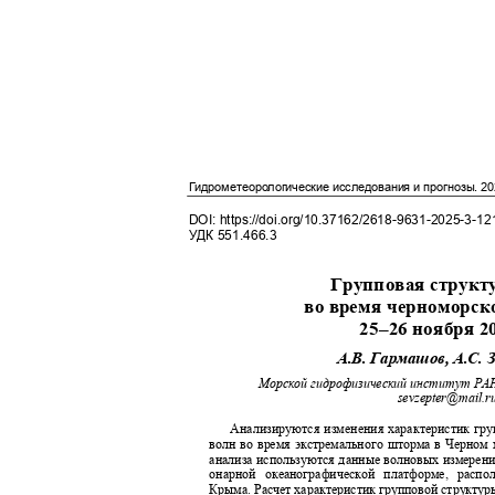
Гидрометеорологические исследования и прогнозы
. 2
DOI: https://doi.org/10.37162/2618-9631-2025-3-1
УДК
551.466.3
Групповая структ
во время черноморс
25‒26 ноября 2
А.В. Гармашов, А.С.
Морской гидрофизический институт РАН
sevzepter@mail.
Анализируются изменения характеристик гр
волн во время экстремального шторма в Черном 
анализа используются данные волновых измерени
онарной океанографической платформе, рас
Крыма. Расчет характеристик групповой структур