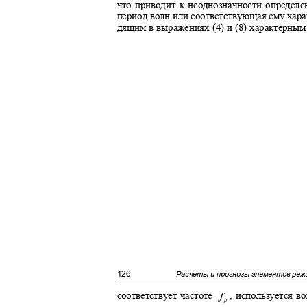
что приводит к неоднозначности определ
период волн или соответствующая ему хара
дящим в выражениях (4) и (8) характерн
126
Расчеты и прогнозы элементов реж
соответствует частоте
, используется в
f
p