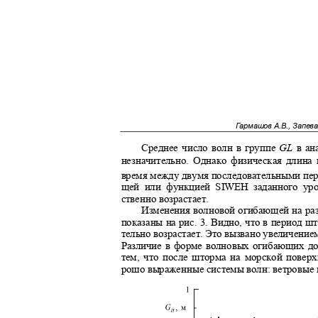
Гармашов А.В., Запев
Среднее число волн в группе
GL
в ан
незначительно. Однако физическая длина
время между двумя последовательными пе
щей или функцией
SIWEH
заданного у
ственно возрастает.
Изменения волновой огибающей на ра
показаны на рис. 3. Видно, что в период 
тельно возрастает. Это вызвано увеличени
Различие в форме волновых огибающих д
тем, что после шторма на морской повер
рошо выраженные системы волн: ветровые