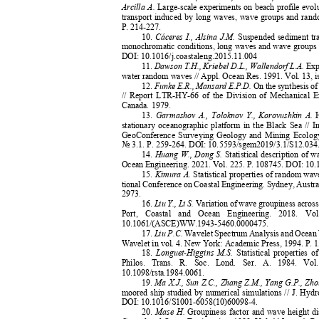
Arcilla A.
Large-scale experiments on beach profile evo
transport induced by long waves, wave groups and rand
P. 214-227.
10.
Cáceres I., Alsina J.M.
Suspended sediment tr
monochromatic conditions, long waves and wave groups /
DOI:
10.1016/j.coastaleng.2015.11.004
11.
Dawson T.H., Kriebel D.L., Wallendorf L.A.
Exp
water random waves // Appl. Ocean Res. 1991. Vol. 13, i
12.
Funke E.R., Mansard E.P.D.
On the synthesis of
// Report LTR-HY-66 of the Division of Mechanical E
Canada. 1979.
13.
Garmashov A., Toloknov Y., Korovushkin A.
stationary oceanographic platform in the Black Sea
// I
GeoConference Surveying Geology and Mining Ecolo
№
3.1. P. 259-264. DOI: 10.5593/sgem2019/3.1/S12.03
14.
Huang W., Dong S.
Statistical description of w
Ocean Engineering.
2021
. Vol. 225.
P. 10874
5. DOI: 10
15.
Kimura A.
Statistical properties of random wa
tional Conference on Coastal Engineering. Sydney, Austra
2973.
16.
Liu Y., Li S.
Variation of wave groupiness across
Port, Coastal and Ocean Engineering.
2018. Vo
10.1061/(ASCE)WW.1943-5460.0000475.
17.
Liu P.C.
Wavelet Spectrum Analysis and Ocean
Wavelet in vol. 4. New York: Academic Press, 1994. P.
18.
Longuet-Higgins M.S.
Statistical properties
Philos. Trans. R. Soc. Lond. Ser. A. 1984. V
10.1098/rsta.1984.0061.
19.
Ma X.J., Sun Z.C., Zhang Z.M., Yang G.P., Zh
moored ship studied by numerical simulations // J. Hydr
DOI: 10.1016/S1001-6058(10)60098-4.
20.
Mase H.
Groupiness factor and wave height di