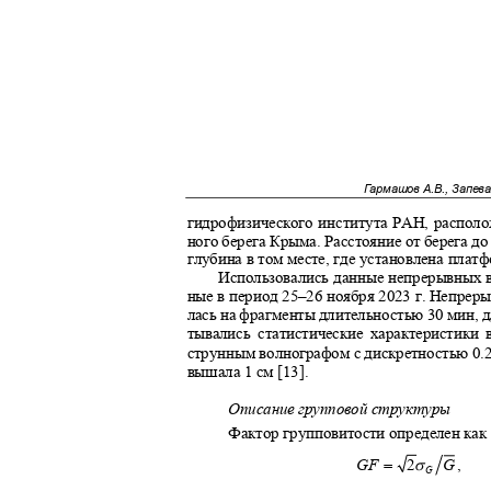
Гармашов А.В., Запев
гидрофизического института РАН, распо
ного берега Крыма. Расстояние от берега д
глубина в том месте, где установлена плат
Использовались данные непрерывных 
ные в период 25‒26 ноября 2023 г. Непрер
лась на фрагменты длительностью 30 мин, 
тывались статистические характеристики
струнным волнографом с дискретностью 0.2
вышала 1 см [13].
Описание групповой структуры
Фактор групповитости определен как
=
σ
,
G
GF
2
G