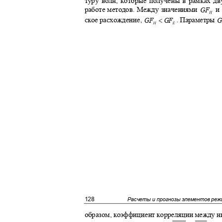
туру волн, которые получены в рамках д
GF
работе методов. Между значениями
и
H
<
ское расхождение,
. Параметры
G
GF
GF
H
E
128
Расчеты и прогнозы элементов реж
образом, коэффициент корреляции между ни