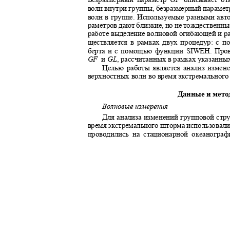
волн внутри группы, безразмерный параме
волн в группе. Используемые разными авт
раметров дают близкие, но не тождественны
работе выделение волновой огибающей и р
ществляется в рамках двух процедур: с 
берта и с помощью функции
SIWEH
. Про
GF
и
GL
, рассчитанных в рамках указанн
Целью работы является анализ измен
верхностных волн во время экстремальног
Данные и мет
Волновые измерения
Для анализа изменений групповой ст
время экстремального шторма использовал
проводились на стационарной океаногр