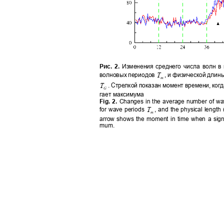
Рис. 2.
Изменения среднего числа волн в
T
волновых периодов
,
и физической длин
m
T
. Стрелкой показан момент времени, ког
G
гает максимума
Fig. 2.
Changes in the average number of wa
T
for wave periods
, and the physical length 
m
arrow shows the moment in time when a signi
mum.