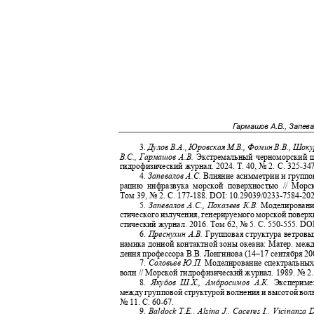
Гармашов А.В., Запев
3.
Дулов В.А., Юровская М.В., Фомин В.В., Шо
В.С., Гармашов А.В.
Экстремальный черноморский ш
гидрофизический журнал. 2024. Т. 40, № 2. С. 325
-34
4.
Запевалов А.С.
Влияние асимметрии и группо
рацию инфразвука морской поверхностью // Морс
Том 39, № 2. С. 177
-188. DOI: 10.29039/0233-7584-2
5.
Запевалов А.С., Показеев К.В.
Моделировани
стического излучения, генерируемого морской повер
стический журнал. 2
016. Том 62
, №
5
.
С. 550
-555. DO
6.
Преснухин А.В.
Групповая структура ветровы
намика донной контактной зоны океана: Матер. межд.
дения профессора В.В. Лонгинова (14
–
17 сентября 200
7.
Соловьев Ю.П.
Моделирование спектральных
волн // Морской гидрофизический журнал. 1989. № 2.
8.
Якубов Ш.Х., Амбросимов А.К.
Экспериме
между групповой структурой волнения и высотой волн
№ 11. С
. 60-67.
9.
Baldock T.E., Alsina J., Caceres I., Vicinanza