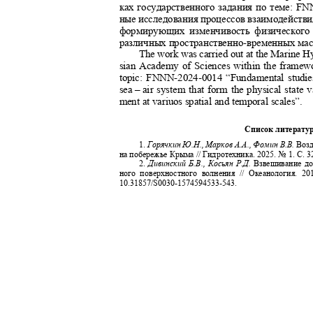
ках государственного задания по теме: F
ные исследования процессов взаимодействи
формирующих изменчивость физического
различных пространственно
-
временных ма
The work was carried out at the Marine Hy
sian Academy of Sciences within the framew
topic: FNNN-2024-0014 “Fundamental studies
sea
‒
air system that form the physical state 
ment at variuos spatial and temporal scales”.
Список литерат
1.
Горячкин Ю.Н., Марков А.А., Фомин В.В.
Возд
на побережье Крыма // Гидротехника. 2025. № 1. С. 3
2.
Дивинский Б.В., Косьян Р.Д.
Взвешивание до
ного поверхностного волнения // Океанология. 20
10.31857/S0030-1574594533-543.