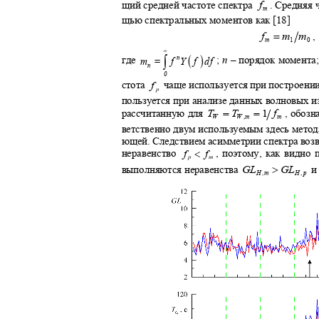
. Средняя
щий средней частоте спектра
f
m
щью спектральных моментов как [18]
=
f
m
m
,
m
1
0
∞
( )
∫
;
n
–
порядок момент
где
n
m
= f
Y f df
n
0
стота
чаще используется при построени
f
p
пользуется при анализе данных волновых 
=
=
рассчитанную для
, обозн
T
T
1
f
W
W
,
m
m
ветственно двум используемым здесь мето
ющей. Следствием асимметрии спектра воз
<
, поэтому, как видно 
неравенство
f
f
p
m
>
и
выполняются неравенства
GL
GL
H
,
m
H
,