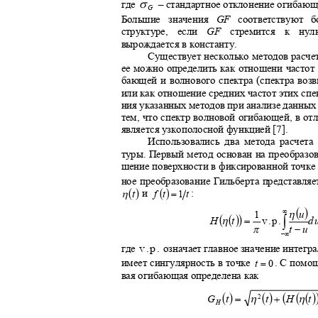
σ
где
–
стандартное отклонение огибающ
G
Большие значения
GF
соответствуют
структуре, если
GF
стремится к ну
вырождается в константу.
Существует несколько методов расче
ее можно определить как отношени частот
бающей и волнового спектра (спектра во
или как отношение средних частот этих сп
ния указанных методов при анализе данных
тем, что спектр волновой огибающей
,
в от
является узкополосной функцией [7].
Использовались два метода расчет
туры. Первый метод основан на преобразо
шение поверхности в фиксированной точк
ное преобразование Гильберта представля
(
)
(
)
η
=
и
:
f
t
1
t
t
(
)
∞
η
1
u
(
(
))
∫
η
=
v.p.
H
t
π
−
t
u
−∞
v.p.
где
означает главное значение интегр
=
имеет сингулярность в точке
. С помо
t
0
вая огибающая определена как
(
)
(
)
(
(
(
)
=
η
+
η
G
t
t
H
t
2
H