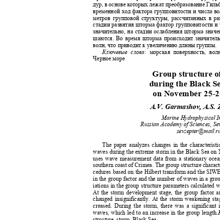
дур, в основе которых лежат преобразование Гиль
временной ход фактора групповитости и числа в
метров групповой структуры, рассчитанных в р
стадии развития шторма фактор групповитости и
значительно, на стадии ослабления шторма знач
шаются. Во время шторма происходит значите
волн, что приводит к увеличению длины группы.
Ключевые слова:
морская поверхность, во
Черное море
Group structure 
during the Black 
on November 25-
A.V. Garmashov, A.S.
Marine Hydrophysical I
Russian Academy of Sciences, Se
sevzepter@mail.
The paper analyzes changes in the characterist
waves during the extreme storm in the Black Sea o
uses wave measurement data from a stationary ocea
southern coast of Crimea. The group structure charact
cedures based on the Hilbert transform and the SIW
in the group factor and the number of waves in a gro
iations in the group structure parameters calculated 
At the storm development stage, the group factor
changed insignificantly. At the storm weakening st
creased. During the storm, there was a significant
waves, which led to an increase in the group length.
structure, storm, Black Sea