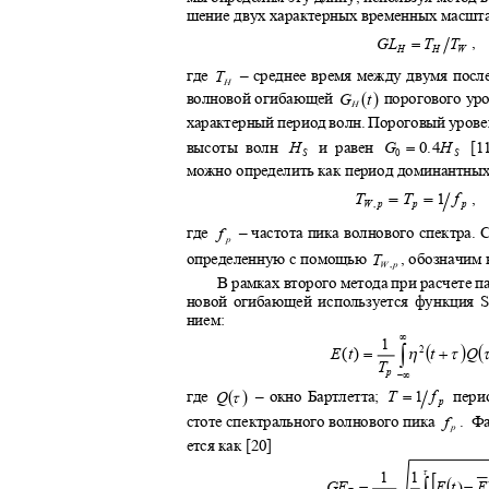
шение двух характерных временных масшт
=
,
GL
T
T
H
H
W
–
среднее время между двумя пос
где
T
H
(
)
порогового у
волновой огибающей
G
t
H
характерный период волн. Пороговый уров
=
и равен
[1
высоты волн
G
0.4
H
H
0
S
S
можно определить как период доминантны
=
=
T
T
1
f
,
W
,
p
p
p
–
частота пика волнового спектра. 
где
f
p
, обозначим
определенную с помощью
T
W
,
p
В рамках второго метода при расчете 
новой огибающей используется функция
S
нием:
∞
1
(
)
(
∫
η
+
τ
=
Q
2
t
E
(
t
)
T
p
−∞
(
)
=
τ
–
окно Бартлетта;
пери
где
T
1
f
Q
p
стоте спектрального волнового пика
. Ф
f
p
ется как [20]
[
τ
1
1
(
∫
)
−
=
t
E
GF
E