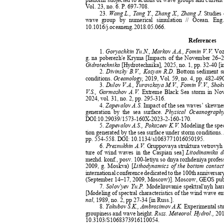
Vol. 23, no. 6. P. 697-708.
23.
Wang L., Tang Y., Zhang X., Zhang J.
Studies
wave group by numerical simulation // Ocean. Eng
10.1016/j.oceaneng.2018.05.066.
References
1.
Goryachkin Yu.N., Markov
А
.
А
., Fomin V.V.
Voz
g. na poberezh'e Kryma [Impacts of the November 26–27
Gidrotechnika
[Hydrotechnika]
,
2025, no. 1, pp. 32-40 [
2.
Divinsky B.V., Kosyan R.D.
Bottom sediment s
conditions.
Oceanology,
2019, Vol. 59, no. 4, pp. 482
3.
Dulov V.A., Yurovskaya M.V., Fomin V.V., Sho
V.S., Garmashov A.V.
Extreme Black Sea storm in No
2024, vol. 31, no. 2,
рр
. 295-316.
4.
Zapevalov A.S.
Impact of the sea waves’ skewne
generation by the sea surface.
Physical Oceanograph
DOI:10.29039/1573-160X-2023-2-160-170.
5.
Zapevalov A.S., Pokazeev K.V.
Modeling the spec
tion generated by the sea surface under storm conditions
pp. 554-558. DOI: 10.1134/s1063771016050195.
6.
Presnukhin A.V.
Gruppovaya struktura vetrovy
ture of wind waves in the Caspian sea]
Litodinamika 
mezhd. konf., posv. 100-letiyu so dnya rozhdeniya prof
2009, g. Moskva) [
Lithodynamics of the bottom contact
international conference dedicated to the 100th anniversar
(September 14–17, 2009, Moscow)]. Moscow, GEOS publ.
7.
Solov'yev Yu.P.
Modelirovanie spektral'nyh ha
[Modeling of spectral characteristics of the wind wave e
nal
, 1989, no. 2, pp 27-34 [in Russ.].
8.
Yakubov S.K., Ambrosimov A.K.
Experimental st
groupiness and wave height
. Russ. Meteorol. Hydrol.,
201
10.3103/S1068373916110054.