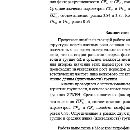
ния фактора групповитости
,
соо
и
GF
GF
H
E
GL
и
п
Средние значения параметров
GL
E
H
,
соответственно
,
равны 3.84 и 3.85.
GL
E
GL
и
равен 0.59.
GL
E
H
Заключени
Представленный в настоящей работе а
структуры поверхностных волн основан н
полученных во время экстремального шт
лено, что на стадии развития шторма фак
волн в группе
GL
в среднем меняются незн
ния шторма значения этих параметров 
происходит значительный рост периодов 
ветствующих частоте пика волнового спект
чению длины (длительности) группы.
Анализ проводился с использованием
теристик групп волн, в основе которых ле
функция
SIWEH.
Средние значения факт
, и
,
соответственно
,
рав
чем значения
GF
E
параметров
и
подобен, коэффи
GF
GF
H
E
равен 0.93. Определенные в рамках двух 
группе и средняя длина (длительность) гр
Работа выполнена в Морском гидрофиз