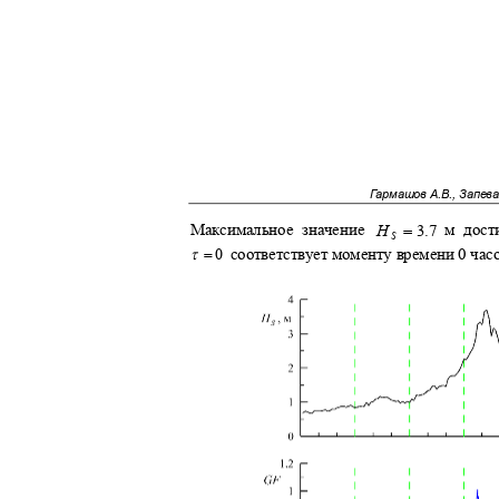
Гармашов А.В., Запев
=
Максимальное значение
м дост
H
3.7
S
τ
=
соответствует моменту времени 0 часо
0