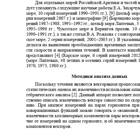
Для отдельных морей Российской Арктики и частей 
дует упомянуть следующие научные работы Е.А. Захарчу
море, 10 серий измерений 1990
–
1991 гг.), [9] (шельф мо
рия измерений 2007 г.) и монографию [9] (Баренцево мор
рений 1987
–1988, 1991–
1992 гг.; шельф моря Лаптевых, 
1995‒1996 гг.; Чукотское море и Берингов пролив, 1
1990‒1991 гг.), а также статьи В.А. Рожкова с соавторам
ское море, 2 серии измерений, 2001
–
2003 гг.). В указанн
делался на выявлении преобладающих временных масш
сти скорости и направления течений. В контексте наш
представляют [4] (Карское море, 6 серий измерений 201
(море Лаптевых, 48 летних и осенних серий измерений 
1970, 1973, 1980 гг.).
Методики анализа данных
Поскольку течения являются векторными процессам
статистических оценок их изменчивости использован аппа
гебраического анализа [2]. Данный аппарат позволяет п
ственно описать изменчивость вектора совместно по ско
нию. При анализе измерений на парах горизонтов пр
ковариационных функций можно говорить о «взаимной 
изменчивости коллинеарных компонентов пары векторов,
чие от измерений на одном горизонте, и об изменчиво
компонентов векторов.