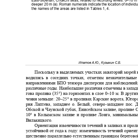
East-Siberian, Chukchi seas, related to recording levels: 0–10 m 
deeper 20 m (
в
). Roman numerals indicate the location of individ
the names of the areas are listed in Tables 1, 4.
Ипатов А.Ю., Кузьмин С.Б.
Поскольку в выделяемых участках акваторий морей
водились в соседних точках, отметим незначительн
направлениями БПО тензора дисперсии для наблюдени
различные годы. Наибольшие различия отмечены в запад
гова пролива (35°) на горизонтах в слое 0
–
10 м. В други
чения меньше: 20
–
25° в проливах Карские ворота, Юго
рия Лаптева, западнее о. Белый, северо
-
западнее пос. 
Обской и Чаунской губах, Енисейском заливе, проливе
10° в Колымском заливе и проливе Лонга, минимальны
Вилькицкого.
Ориентация изменчивости течений в заливах и про
устойчивой от года к году: изменчивость течений орие
щественно параллельно естественным границам берегово