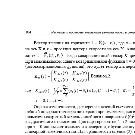
104
Расчеты и прогнозы элементов режима морей и оке

V
(
u
,
v
)
Вектор течения на горизонте 1 ‒
, где
u
‒ 
1
1
1
на ось
X
и
v
‒ проекция вектора скорости на ось
Y
. Ана

V
(
u
,
v
)
зонте 2 ‒
. Тогда ковариационный тензор
K
пре
2
2
2
При максимальном сдвиге ковариационной функции τ
=
0
(автоковариационная функция), это будет тензор диспер
τ
τ


K
(
)
K
(
)


u
1
v
2
u
1
u
2
τ
=
Equation.2,
K
(
)


uv
τ
τ
K
(
)
K
(
)


v
1
u
2
v
1
v
2
−
τ
T
1
∑
1
×
−
×
+
τ
−
τ
где
=
;
(
u
(
t
)
u
)
(
u
(
t
)
u
)
K
(
)
u
=
T
u
1
u
2
1
1
2
2
1
T
=
t
1
−
.
τ =
0,1,.
..,T
1
Оценка изменчивости, дисперсии значений скорости 
нейный инвариант тензора дисперсии при нулевом сдвиге 
пользуем квадратный корень линейного инварианта
I
(0)
0
1
квадратичного отклонения. Для пар горизонтов 1 и 2 а
при τ
=
0 описывает взаимную дисперсию, обусловленн
линеарной изменчивостью. Для сравнимости оценок (2),