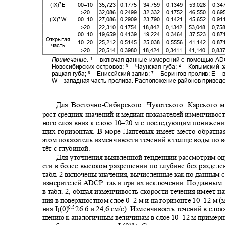
(IX)
Е
00–10 35,723
0,1775 34,759 0,1349 53,028 0
7
>20 32,086
0,2499 32,332 0,1752 46,550 0
(IX)
W
00–10 27,086
0,2909 23,790 0,1421 45,652 0
7
>20
22,310 0,1754
18,842 0,1342 53,048 0
00–10 19,659
0,4139 19,224 0,3464 37,523 0
Открытая
10–20 25,212
0,5145 25,038 0,5556 41,142 0
часть
>20
20,514 0,3980
18,424 0,3411 41,140 0
1
Примечание
. –
включая данные измерений с помощью
AD
Новосибирских островов;
–
Чаунская губа;
–
Колымский з
4
3
рацкая губа;
–
Енисейский залив;
–
Берингов пролив: Е
–
6
7
W –
западная часть пролива. Расположение районов приведе
Для Восточно
-
Сибирского, Чукотского, Карского
рост средних значений и медиан показателей изменчивос
ного слоя вниз к слою 10
–
20 м с последующим понижен
щих горизонтах. В море Лаптевых имеет место обратн
этом показатель изменчивости течений в толще воды по в
тёт с глубиной.
Для уточнения выявленной тенденции рассмотрим о
сти в более высоком разрешении по глубине без разделе
табл.
2
включены значения, вычисленные как по данным 
измерителей
ADCP
, так и при их исключении. По данны
в табл.
2
, общая изменчивость скорости течения имеет 
ния в поверхностном слое 0
–
2 м и на горизонте 10
–
12 м (
ния
I
(0)
26,6 и 24,6 см/с). Изменчивость течений в слоя
0.5
1
шению к аналогичным величинам в слое 10
–
12 м примерн