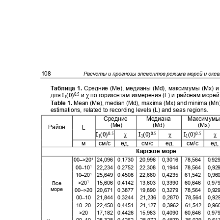
108
Расчеты и прогнозы элементов режима морей и оке
Таблица
1.
Средние (Ме), медианы (Мd), максимумы (Мx)
I
(0)
χ
0.5
для
и
по горизонтам измерения (L) и районам морей
1
Table 1.
Mean (
Ме
), median (
М
d), maxima (
М
x) and minima (
М
n
estimations, related to recording levels (L) and seas regions.
Средние
Медиана
Максимум
(
Ме
)
(
М
d)
(
М
x)
Район
L
I
(0)
χ
I
(0)
χ
I
(0)
χ
0.5
0.5
0.5
1
1
1
м
см
/
с
ед
.
см/с
ед.
см/с
ед
Карское море
00–>20
24,096 0,1730
20,996 0,3016 78,564 0
1
00–10
22,234 0,2752
22,308 0,1944 78,564 0
1
10–20
25,649 0,4508
22,660 0,4235 61,542 0
1
>20
15,606 0,4142
13,603 0,3390 60,646 0
1
Все
море
00–>20 20,671 0,3877
19,890 0,3279 78,564 0
00–10 21,844
0,3244 21,236 0,2870 78,564 0
10–20 22,450
0,4451 21,127 0,3962 61,542 0
>20
17,182 0,4426
15,983 0,4090 60,646 0
00–10 28,328
0,4262 28,972 0,4879 35,029 0