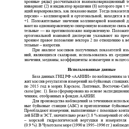
хронные ряды) рассчитывался взаимоковариационный 
инвариант (2) и индикатор вращения (8) которого при τ
=
аций нормировались, как показано выше. Тогда показате
персии» ‒ коллинеарной и ортогональной, находятся в 
+1. Положительные значения коллинеарной взаимной 
вают на однонаправленную синхронную взаимную связь в
тельные
—
на противоположно направленную. Положи
ортогональной взаимной дисперсии указывают на пр
хронное правое положение вектора 2 по отношению к в
тельные ‒ напротив.
При анализе массивов полученных показателей из
ний, являющихся скалярами, использовались их средн
значения, медианы, коэффициенты асимметрии и эксцес
Использованные данные
База данных ГНЦ РФ «ААНИИ» по наблюдениям за 
жит массив результатов измерений на буйковых станциях
по 2015 год в морях Карском, Лаптевых, Восточно
-
Сиб
ском (рис. 1). База сформирована на основе экспедицион
чениям, отобранных в фондах ААНИИ.
Для производства наблюдений за течениями использ
ные буйковые станции (АБС) и притопленные буйковы
Преобладают измерения, выполненные с помощью конт
лей БПВ и ЭСТ, значительно реже (1.8 % измерений от о
‒ морской гидрологической вертушки и измерителя
(0.9
%). В Чукотском море (1990 и 1995
–
1996 гг.) наблюд