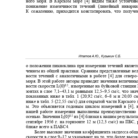
ного моря. В Карском море [4] видим также устойчи
понижение изменчивости течений (линейный инвари
К сожалению, приходится констатировать, что полу
Ипатов А.Ю., Кузьмин С.Б.
о положении пикноклина при измерении течений являет
чением из общей практики. Сравним представленные в
вости течений с аналогичными в работе [4] для северо
-
моря. В этой работе авторы приводят значения величи
вости скорости
I
(0)
, измеренные на буйковой станции
0.5
1
зонтах в слое 7,1
–43,1
м равными 12,5
–9,5
см/с, что зн
показанных ниже в табл.
1
(20,92 см/с,
6–
8 м и 20,03 см
ниже в табл. 5 (22,55 см/с) для открытой части Карского 
м. Это объясняется годовым циклом измерений в [4],
нашей работе измерения выполнены преимущественно
осенью. Значения
I
(0)
из [4] близки к нашим результа
0.5
1
сентябре 1956 г. на горизонте 12 м (12,3 см/с) на ПБС
ближе всего к ПАБС4.
Более высокие значения коэффициента эксцесса об
скорости в слое 9
–
12 м указывают на то, что более выс