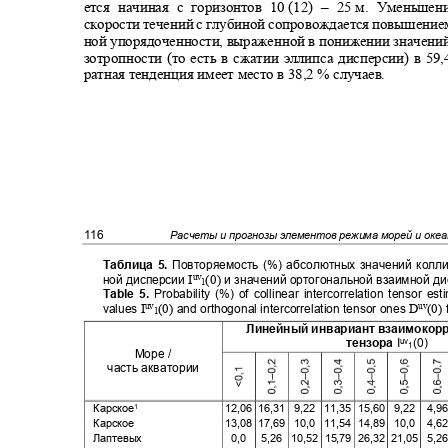
ется начиная с горизонтов 10
(12) – 25
м. Уменьшен
скорости течений с глубиной сопровождается повышение
ной упорядоченности, выраженной в понижении значений
зотропности (то есть в сжатии эллипса дисперсии) в
59,
ратная тенденция имеет место в 38,2 % случаев.
116
Расчеты и прогнозы элементов режима морей и оке
Таблица 5
.
Повторяемость (%) абсолютных значений кол
I
(0)
uv
ной дисперсии
и значений ортогональной взаимной д
1
Table 5.
Probability (%) of collinear intercorrelation tensor e
I
(0)
D
(0)
uv
uv
values
and orthogonal intercorrelation tensor ones
1
Линейный инвариант взаимокор
тензора
I
(0)
uv
1
Море
/
часть акватории
Карское
12,06 16,31
9,22 11,35
15,60 9,22
4,
1
Карское
13,08 17,69
10,0 11,54
14,89 10,0
4,
Лаптевых
0,0 5,26
10,52 15,79 26,32 21,05
5,2