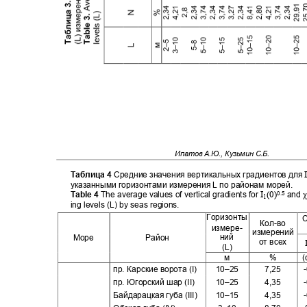
Ипатов А.Ю., Кузьмин С.Б.
Таблица 4
Средние значения вертикальных градиентов для
указанными горизонтами измерения
L
по районам морей
.
I
(0)
Table 4
The average values of vertical gradients for
and
0.5
1
ing levels (L) by seas regions.
Горизонты
С
Кол
-
во
измере-
измерений
ний
Море
Район
от всех
(L)
м
%
(
пр. Карские ворота
(I)
10–25
7,25
пр. Югорский шар (
II)
10–25
4,35
Байдарацкая губа (
III)
10–15
4,35