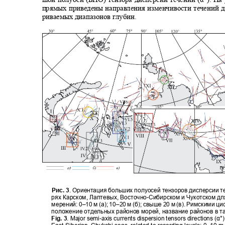
прямых приведены направления изменчивости течений д
риваемых диапазонов глубин.
Рис. 3
. Ориентация больших полуосей тензоров дисперсии те
рях Карском, Лаптевых, Восточно
-
Сибирском и Чукотском дл
мерений: 0
–
10 м (а)
; 10–
20 м (б); свыше 20 м (в). Римскими 
положение отдельных районов морей, название районов в т
Fig. 3
. Major semi-axis currents dispersion tensors directions (
α
°