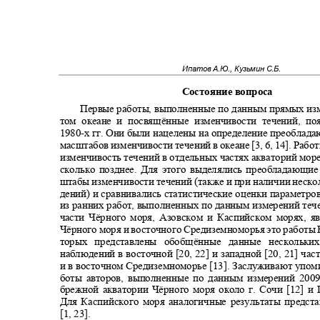
Ипатов А.Ю., Кузьмин С.Б.
Состояние вопроса
Первые работы, выполненные по данным прямых из
том океане и посвящённые изменчивости течений, п
1980-
х гг. Они были нацелены на определение преобла
масштабов изменчивости течений в океане [3, 6, 14]. Ра
изменчивость течений в отдельных частях акваторий мор
сколько позднее. Для этого выделялись преобладающи
штабы изменчивости течений (также и при наличии неск
дений) и сравнивались статистические оценки параметр
из ранних работ, выполненных по данным измерений теч
части Чёрного моря, Азовском и Каспийском морях, я
Чёрного моря и восточного Средиземноморья это работы В
торых представлены обобщённые данные несколь
наблюдений в восточной [20, 22] и западной [20, 21] ча
и в восточном Средиземноморье [13]. Заслуживают упо
боты авторов, выполненные по данным измерений 200
брежной акватории Чёрного моря около г. Сочи [12] и
Для Каспийского моря аналогичные результаты предст
[1, 23].