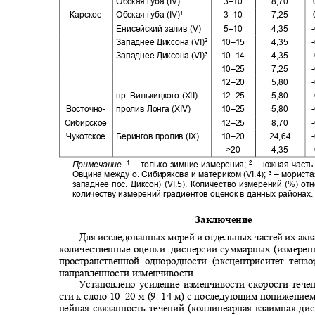
Обская губа (
IV)
3–10
8,70
Карское
Обская губа (
IV)
3–10
7,25
1
Енисейский залив (
V)
5–10
4,35
Западнее Диксона (
VI)
10–15
4,35
2
Западнее Диксона (
VI)
10–14
4,35
3
10–25
7,25
12–20
5,80
пр. Вилькицкого (
XII)
12–25
5,80
Восточно
-
пролив Лонга (
XIV)
10–25
5,80
Сибирское
12–25
8,70
Чукотское Берингов
пролив (
IX)
10–20
24,64
>20
4,35
1
2
Примечание
. –
только зимние измерения;
–
южная часть
Овцина между о. Сибирякова и материком (
VI.4);
–
мориста
3
западнее пос. Диксон) (
VI.5).
Количество измерений (%) от
количеству измерений градиентов оценок в данных районах
Заключение
Для исследованных морей и отдельных частей их ак
количественные оценки: дисперсии суммарных (измерен
пространственной однородности (эксцентриситет тен
направленности изменчивости.
Установлено усиление изменчивости скорости теч
сти к слою 10
–
20 м (9
–
14 м) с последующим понижением
нейная связанность течений (коллинеарная взаимная д