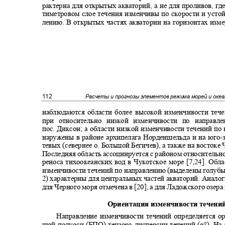
рактерна для открытых акваторий, а не для проливов, гд
тиметровом слое течения изменчивы по скорости и уст
лению. В открытых частях акватории на горизонтах из
112
Расчеты и прогнозы элементов режима морей и оке
наблюдаются области более высокой изменчивости теч
при относительно низкой изменчивости по направ
пос. Диксон; а области низкой изменчивости течений п
наружены в районе архипелага Норденшельда и на юго
-
тевых (севернее о. Большой Бегичев), а также на востоке
Последняя область ассоциируется с районом относительн
реноса тихоокеанских вод в Чукотское море [7,24]. О
изменчивости течений по направлению (выделены голубы
2) характерны для центральных частей акваторий. Анал
для Черного моря отмечена в [20], а для Ладожского озера
Ориентация изменчивости течен
Направление изменчивости течений определяется о
шой полуоси (БПО) тензора дисперсии течений (α°). На