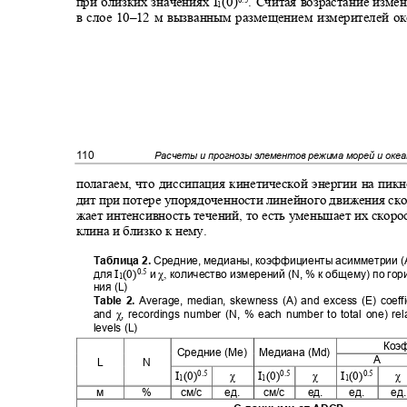
при близких значениях
I
(0)
. Считая возрастание изм
0.5
1
в слое 10
–
12 м вызванным размещением измерителей о
110
Расчеты и прогнозы элементов режима морей и оке
полагаем, что диссипация кинетической энергии на пи
дит при потере упорядоченности линейного движения ск
жает интенсивность течений, то есть уменьшает их скоро
клина и близко к нему.
Таблица
2.
Средние, медианы, коэффициенты асимметрии (А)
I
(0)
χ,
0.5
для
и
количество измерений (N, % к общему) по го
1
ния (L)
Table 2.
Average, median, skewness (
А
) and excess (E) coeffi
χ
and
, recordings number (N, % each number to total one) re
levels (L)
Коэ
Средние
(Me)
Медиана
(Md)
А
L
N
I
(0)
χ
I
(0)
χ
I
(0)
χ
0.5
0.5
0.5
1
1
1
м
%
см
/
с
ед
.
см
/
с
ед
.
ед
.
ед