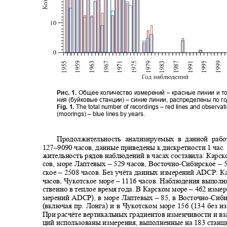
Рис. 1.
Общее количество измерений
–
красные линии и 
ния (буйковые станции)
–
синие линии, распределены по г
Fig. 1.
The total number of recordings – red lines and observa
(moorings) – blue lines by years.
Продолжительность анализируемых в данной раб
127–
9090 часов, данные приведены к дискретности 1 час
жительность рядов наблюдений в часах составила: Карс
сов, море Лаптевых
–
529 часов, Восточно
-
Сибирское
– 
ское
–
2508 часов. Без учёта данных измерений
ADCP
: К
часов, Чукотское море
–
1116 часов. Наблюдения выпол
ственно в теплое время года. В Карском море
–
462 измер
мерений
ADCP
), в море Лаптевых
– 85,
в Восточно
-
Сиби
(включая пр. Лонга) и в Чукотском море 156 (134 без 
При расчёте вертикальных градиентов изменчивости и в
ций использованы измерения, выполненные на 183 стан