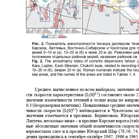
Рис. 2.
Показатель анизотропности тензора дисперсии тече
Карском, Лаптевых, Восточно
–
Сибирском и Чукотском для 
рений 0
–
10 м (а
),
10–
20 м (б) и ниже 20 м (в). Римскими 
положение отдельных районов морей, название районов см. 
Fig. 2.
The anisotrophy index of currents dispersions tensor (
Kara, Laptev, East–Siberian, Chukchi seas, related to recording 
10–20 m (
б
), deeper 20 m (
в
)
.
Roman numerals indicate the loca
sea areas, and the names of the areas are listed in Tables 1, 4.
Среднее, вычисленное по всем выборкам, значение 
сти скорости характеристики (
I
(0)
) составляет около 
0.5
1
значение изменчивости течений в толще воды по напра
0,3 (безразмерная величина). Повышенные средние знач
чивости скорости (
I
(0)
) наблюдаются в Чукотском 
0.5
1
значения отмечаются в проливах: Беринговом, Югорс
Лаптева, несколько ниже
–
в проливе Карские ворота (таб
ные абсолютные значения общей изменчивости скорост
верхностном слое и в проливе Югорский Шар (78,56; 74
дения проводились в сентябре
–
октябре 1967, 1966 и 1965