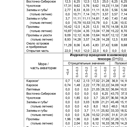
Восточно
-
Сибирское
12,5 6,25 12,5 12,5 25,0 6,25 6,2
Чукотское
17,31 9,62
5,76 9,62
19,23 11,54
7,6
Заливы и губы
2,77 8,33 8,33
11,11 8,33
5,56 5,5
1
(только летние)
0,0 10,71
7,14 10,71 3,57
3,57 7,1
Заливы и губы
3,7 11,11
11,11 14,81
7,40 7,40 7,4
(только летние)
0,0 15,79
10,53 15,79
0,0 5,26
10,
Проливы
10,42 12,5
6,25 12,5
18,75 14,58
8,3
(только летние)
10,87 13,04
4,35 13,04
17,39 15,22
8,7
Проливы и узости
9,09 12,12 6,06 13,64
16,67 12,12
7,5
(только летние)
8,93 14,28 3,57 14,28
14,28 12,5
8,
Около островов
11,29 8,06
6,45 4,83
27,42 9,68
9,6
и прибрежные
Открытая часть
22,0 14,0 12,0 22,0
6,0
0,0
0,
Индикатор вращения взаимокор
тензора
(D
(0))
uv
Отрицательные значения
Положит
Море /
часть акватории
Карское
0,7 1,42
2,13 17,02
21,28 36,9 14,1
1
Карское
0,74 1,48 2,22
17,78 22,22 34,09 14,8
Лаптевых
0,0
0,0
0,0 21,05
26,32 36,84 10,5
Восточно
-
Сибирское
0,0
0,0
0,0 0,0
6,25 43,75 37,5
Чукотское
0,0 1,85 0,0
3,7 20,37
36,56 18,2
Заливы и губы
0,0
0,0 3,03
9,09 21,21
45,46 15,1
1
(только летние)
0,0
0,0
4,0
8,0 16,0
48,0 16,0
Заливы и губы
0,0
0,0
3,7 11,11
25,92 33,33 18,5
(только летние)
0,0
0,0 5,26
10,52 21,05
31,6 21,0
Проливы
1,96 1,96
0,0 5,88
17,65 37,26 13,7
(только летние)
0,0 2,04 0,0 6,12
16,33 38,78 14,2