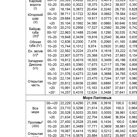
Карские
10–20 30,450
0,3022 18,375 0,2912 38,937 0
ворота
(I)
>20
18,194 0,3872
20,454 0,3240 28,730 0
00–10 38.711
0.1722 32.804 0.0662 78.564 0
Югорский
шар
10–20 29.684
0.2401 19.817 0.0773 61.542 0
(II)
>20
35.104 0.1992
34.380 0.0860 60.646 0.
00–10 20,210
0,2956 17,527 0,2560 30,299 0
Байдар.
00–10
22,963 0,1488
23,046 0,1290 30,535 0,
губа
1
(III)
5
10–20 19,848
0,3439 19,816 0,2540 36,464 0
00–10 12,836
0,2300 7,476 0,2060
41,165 0
Обская
губа (
IV)
10–20 15,744
0,1012 9,974 0,0920
31,682 0
00–10 22,562
0,2224 23,474 0,1616 33,222 0
Ен. залив
(V)
6
10–20 23,907
0,0775 25,368 0,0745 27,883 0
00–10 19,812
0,4019 18,503 0,3409 45,186 0,83
Западнее
10–20 22,483
0,3360 17,675 0,2117 55,796 0
Диксона
(VI)
>20
15,641 0,4383
12,995 0,4720 28,880 0
00–10 21,576
0,4273 22,548 0,3688 34,765 0
10–20 22,134
0,6411 23,470 0,7244 37,197 0
Открытая
10–20
20,812 0,6036
22,660 0,6880 37,197 0
1
часть
>20
15,991 0,4751
15,163 0,4397 37,641 0
>20
14,257 0,4316
12,624 0,3488 37,641 0
1
Море Лаптевых
00–>20 22,229 0,4290
21,306 0,3916
100,0
0,98
00–10 23,710
0,3296 21,614 0,2500
100,0
0,96
Все
море
10–20 20,528
0,5033 20,593 0,5055 38,981 0
>20 21,634
0,5492 22,704 0,5640 36,954 0
00–10 27,450
0,2528 23,446 0,1434
100,0 0
Проливы
2
(XIII)
10–20 20,081
0,3489 17,771 0,3809 38,981 0
00–10 19,067
0,4414 15,902 0,5212 46,042 0
Открытая
10–20 20,714
0,5676 20,884 0,5572 35,897 0