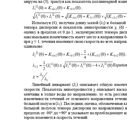
мируем на (3), трактуя как показатель коллинеарной вза
=
+
12
,
I
(0)
K
(0)
K
(0)
1
u
1
u
2
v
1
v
2
×
=
+
×
+
11
22
I
(0
)
I
(0)
(
K
(0)
K
(0))
(
K
(0)
1
1
u
1
u
1
v
1
v
1
u
2
u
2
Используя (4), получим длину малой (λ
) и большой 
2
тензора дисперсии и показатель анизотропности χ, (6)
оценку в пределах от 0 до 1, эксцентриситет тензора дис
максимальная изменчивость имеет место в направлении 
при χ ≈
1
, течения изменяют свою скорость во всех напр
одинаково.
1
=
×
− ×
+
,
12
I
(0)
K
(0
)
K
(0)
(
K
(0)
K
(0)
2
u
1
v
2
u
1
u
2
v
1
v
2
v
1
u
2
4
1
12
±
×
−
×
λ
=
Equatio
12
12
12
(
I
(0)
I
(0
)
I
(0)
4
I
(0)
1
1
1
2
1
,
2
2
λ
χ
=
.
2
λ
1
Линейный инвариант (
I
) описывает общую измен
1
скорости. Показатель анизотропности χ описывает наск
менчивы в толще воды по направлению, то есть рассе
изменчивости течений от основного направления течен
большой полуоси (λ
). Последняя, оценка, обозначенная к
1
большой полуоси тензора дисперсии по направлению) 
пределах от
-
90° до +90° и указывает на преобладающее н
тором изменяется скорость течений.