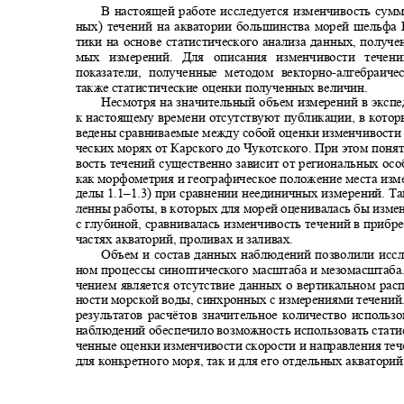
В настоящей работе исследуется изменчивость сум
ных) течений на акватории большинства морей шельфа
тики на основе статистического анализа данных, получ
мых измерений. Для описания изменчивости тече
показатели, полученные методом векторно
-
алгебраич
также статистические оценки полученных величин.
Несмотря на значительный объем измерений в эк
к настоящему времени отсутствуют публикации, в кото
ведены сравниваемые между собой оценки изменчивости 
ческих морях от Карского до Чукотского. При этом поня
вость течений существенно зависит от региональных ос
как морфометрия и географическое положение места изме
делы 1.1
–
1.3) при сравнении неединичных измерений. Т
ленны работы, в которых для морей оценивалась бы изм
с глубиной, сравнивалась изменчивость течений в приб
частях акваторий, проливах и заливах.
Объем и состав данных наблюдений позволили иссл
ном процессы синоптического масштаба и мезомасштаба
чением является отсутствие данных о вертикальном ра
ности морской воды, синхронных с измерениями течени
результатов расчётов значительное количество исполь
наблюдений обеспечило возможность использовать стати
ченные оценки изменчивости скорости и направления те
для конкретного моря, так и для его отдельных акватори