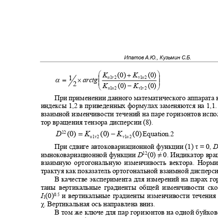
Ипатов А.Ю., Кузьмин С.Б.


+
K
(0)
K
(0)
1


α
=
×
u
1
v
2
v
1
u
2
arctg


2
−
K
(0)
K
(0)


u
1
u
2
v
1
v
2
При применении данного математического аппарата 
индексы 1,2 в приведенных формулах заменяются на 1,1
взаимной изменчивости течений на паре горизонтов исп
тор вращения тензора дисперсии (8).
=
−
D
(0)
K
(0)
K
(0)
12
Equation.2
u
1
v
2
v
1
u
2
При сдвиге автоковариационной функции (1) τ
= 0,
имноковариационной функции
D
(0)
≠
0
. Индикатор вр
12
взаимную ортогональную изменчивость вектора. Норми
трактуя как показатель ортогональной взаимной дисперс
В качестве эксперимента для измерений на парах г
таны вертикальные градиенты общей изменчивости ск
I
(0)
и вертикальные градиенты изменчивости течени
0.5
1
χ. Вертикальная ось направлена вниз.
В том же ключе для пар горизонтов на одной буйко