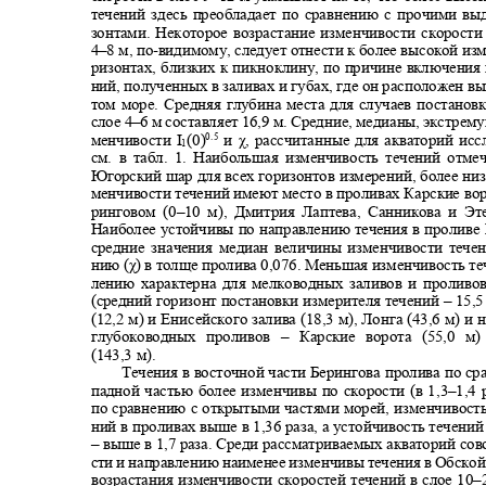
течений здесь преобладает по сравнению с прочими в
зонтами. Некоторое возрастание изменчивости скорост
4–
8 м, по
-
видимому, следует отнести к более высокой из
ризонтах, близких к пикноклину, по причине включения
ний, полученных в заливах и губах, где он расположен в
том море. Средняя глубина места для случаев постано
слое 4
–
6 м составляет 16,9 м. Средние, медианы, экстре
менчивости
I
(0)
и χ, рассчитанные для акваторий и
0.5
1
см. в табл.
1.
Наибольшая изменчивость течений отме
Югорский шар для всех горизонтов измерений, более ни
менчивости течений имеют место в проливах Карские вор
ринговом (0
–
10 м), Дмитрия Лаптева, Санникова и Эт
Наиболее устойчивы по направлению течения в пролив
средние значения медиан величины изменчивости тече
нию (χ) в толще пролива 0,076. Меньшая изменчивость т
лению характерна для мелководных заливов и пролив
(средний горизонт постановки измерителя течений
–
15,
(12,2 м) и Енисейского залива (18,3 м), Лонга (43,6 м) и
глубоководных проливов
–
Карские ворота (55,0 
(143,3
м).
Течения в восточной части Берингова пролива по ср
падной частью более изменчивы по скорости (в 1,3
–
1,4 
по сравнению с открытыми частями морей
,
изменчивость
ний в проливах выше в 1,36 раза, а устойчивость течен
–
выше в 1,7 раза. Среди рассматриваемых акваторий со
сти и направлению наименее изменчивы течения в Обско
возрастания изменчивости скоростей течений в слое 10
–