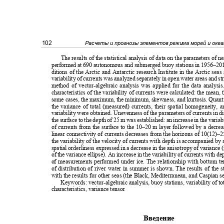
102
Расчеты и прогнозы элементов режима морей и оке
The results of the statistical analysis of data on the parameters of 
performed at 690 autonomous and submerged buoy stations in 1956–20
ditions of the Arctic and Antarctic research Institute in the Arctic sea
variability of currents was analyzed separately in open water areas and str
method of vector-algebraic analysis was applied for the data analysis
characteristics of the variability of currents were calculated: the mean,
some cases, the maximum, the minimum, skewness, and kurtosis. Quanti
the variance of total (measured) currents, their spatial homogeneity, 
variability were obtained. Unevenness of the parameters of currents in d
the surface to the depth of 25 m was established: an increase in the variab
of currents from the surface to the 10–20 m layer followed by a decr
linear connectivity of currents decreases from the horizons of 10(12)
the variability of the velocity of currents with depth is accompanied by 
spatial orderliness expressed in a decrease in the anisotropy of variance
of the variance ellipse). An increase in the variability of currents with de
of measurements performed under ice. The relationship with bottom te
of distribution of river water in summer is shown. The results of th
with the results for other seas (the Black, Mediterranean, and Caspian 
Keywords: vector-algebraic analysis, buoy stations, variability of to
characteristics, variance tensor
Введение