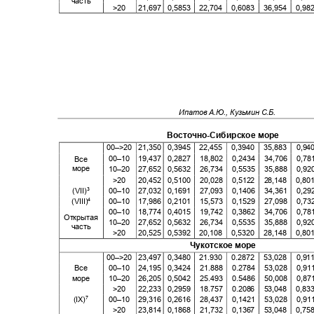
часть
>20
21,697 0,5853
22,704 0,6083 36,954 0
Ипатов А.Ю., Кузьмин С.Б.
Восточно
-
Сибирское море
00–>20 21,350 0,3945
22,455 0,3940 35,883 0
00–10 19,437
0,2827 18,802 0,2434 34,706 0
Все
море
10–20 27,652
0,5632 26,734 0,5535 35,888 0
>20 20,452
0,5100 20,028 0,5122 28,148 0,80
(VII)
00–10 27,032
0,1691 27,093 0,1406 34,361 0
3
(VIII)
00–10 17,986
0,2101 15,573 0,1529 27,098 0
4
00–10 18,774
0,4015 19,742 0,3862 34,706 0
Открытая
10–20 27,652
0,5632 26,734 0,5535 35,888 0
часть
>20
20,525 0,5392
20,108 0,5320 28,148 0
Чукотское море
00–>20 23,497 0,3480
21.930 0.2872 53,028 0
Все
00–10 24,195
0,3424 21.888 0.2784 53,028 0
море
10–20 26,205
0,5042 25.493 0.5486 50,008 0
>20 22,233
0,2959 18.757 0.2086 53,048 0,83
(IX)
00–10 29,316
0,2616 28,437 0,1421 53,028 0
7
>20 23,814
0,1868 21,732 0,1367 53,048 0,75