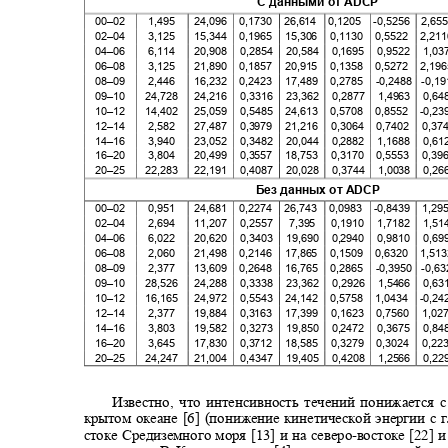
С данными от
ADCP
00–02
1,495
24,096 0,1730 26,614 0,1205 -0,5256 2,
02–04
3,125
15,344 0,1965 15,306 0,1130 0,5522 2,
04–06
6,114
20,908 0,2854 20,584 0,1695 0,9522 1,03
06–08
3,125
21,890 0,1857 20,915 0,1358 0,5272 2,
08–09
2,446
16,232 0,2423 17,489 0,2785 -0,2488
-0,1
09–10
24,728 24,216
0,3316 23,362 0,2877 1,4963 0,64
10–12
14,402 25,059
0,5485 24,613 0,5708 0,8552 -0,
12–14
2,582
27,487 0,3979 21,216 0,3064 0,7402 0,374
14–16
3,940
23,052 0,3482 20,044 0,2882 1,1688 0,61
16–20
3,804
20,499 0,3557 18,753 0,3170 0,5553 0,396
20–25
22,283 22,191
0,4087 20,028 0,3744 1,0038 0,26
Без данных от
ADCP
00–02
0,951
24,681 0,2274 26,743 0,0983 -0,8439 1,295
02–04
2,694
11,207 0,2557
7,395 0,1910
1,7182 1,
04–06
6,022
20,620 0,3403 19,690 0,2940 0,9810 0,69
06–08
2,060
21,498 0,2146 17,865 0,1509 0,6320 1,
08–09
2,377
13,609 0,2648 16,765 0,2865 -0,3950
-0,6
09–10
28,526 24,288
0,3338 23,362 0,2926 1,5466 0,63
10–12
16,165 24,972
0,5543 24,142 0,5758 1,0434 -0,
12–14
2,377
19,884 0,3163 17,399 0,1623 0,7560 1,027
14–16
3,803
19,582 0,3273 19,850 0,2472 0,3675 0,84
16–20
3,645
17,830 0,3712 18,585 0,3279 0,3024 0,223
20–25
24,247 21,004
0,4347 19,405 0,4208 1,2566 0,22
Известно, что интенсивность течений понижается 
крытом океане [6] (понижение кинетической энергии с 
стоке Средиземного моря [13] и на северо
-
востоке [22] 