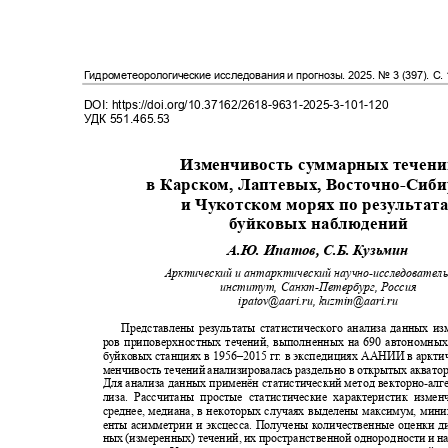
Гидрометеорологические исследования и прогнозы
. 2025.
№
3 (397)
. С
.
DOI: https://doi.org/10.37162/2618-9631-2025-3-101-120
УДК
551.465.53
Изменчивость суммарных течен
в Карском, Лаптевых, Восточно
-
Сиб
и Чукотском морях по результа
буйковых наблюдений
А.Ю. Ипатов, С.Б. Кузьмин
Арктический и антарктический научно
-
исследовател
институт, Санкт
-
Петербург, Россия
ipatov@aari.ru,
kuzmin@aari.ru
Представлены результаты статистического анализа данных и
ров приповерхностных течений, выполненных на 690 автономн
буйковых станциях в
1956–
2015 г
г
. в
э
кспедициях ААНИИ в арктич
менчивость течений анализировалась раздельно в открытых аквато
Для анализа данных применён статистический метод векторно
-
алг
лиза. Рассчитаны простые статистические характеристик изме
среднее, медиана, в некоторых случаях выделены максимум, ми
енты асимметрии и эксцесса. Получены количественные оценки 
ных (измеренных) течений, их пространственной однородности и н