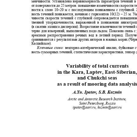
менчивости.
У
с
тановлена неравномерность параметров течений 
от поверхности до 25 метров: повышение изменчивости скорости т
ности к слою
10–
20 м с последующим понижением с глубиной.
ность течений понижается, начиная с горизонтов 10(12)
–
25 м.
У
м
чивости скорости течений с глубиной сопровождается повышени
твенной упорядоченности, выраженной в понижении анизотр
(в сжатии эллипса дисперсии). Возрастание изменчивости течений
терно для измерений, выполненных подо льдом. Показана связь с
ареалами распространения речных вод в летний период. Полу
сравниваются с результатами других авторов в южных морях (Чёр
Каспийское).
Ключевые слова:
векторно
-
алгебраический анализ, буйковые 
вость суммарных течений, статистические характеристики, тензо
Variability of total currents
in the Kara, Laptev, East-Siberia
and Chukchi seas
as a result of mooring data analys
A.Yu. Ipatov, S.B. Kuzmin
Arctic and Antarctic Research Institute,
Saint Petersburg, Russia
ipatov@aari.ru,
kuzmin@aari.ru