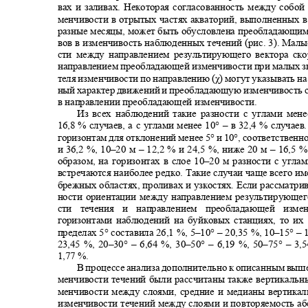
вах и заливах. Некоторая согласованность между собо
менчивости в отрытых частях акваторий, выполненных 
разные месяцы, может быть обусловлена преобладающи
вов в изменчивость наблюденных течений (рис. 3). Мал
сти между направлением результирующего вектора ск
направлением преобладающей изменчивости при малых з
теля изменчивости по направлению (χ) могут указывать н
ный характер движений и преобладающую изменчивость 
в направлении преобладающей изменчивости.
Из всех наблюдений такие разности с углами мен
16,8
% случаев, а с углами менее 10° ‒ в 32,4 % случа
горизонтам для отклонений менее 5° и 10°, соответственно
и 36,2
%, 10–
20 м
– 12,2
% и 24,5 %, ниже 20 м
– 16,5
%
образом, на горизонтах в слое 10
–
20 м разности с угла
встречаются наиболее редко. Такие случаи чаще всего и
брежных областях, проливах и узкостях. Если рассматри
ности ориентации между направлением результирующег
сти течения и направлением преобладающей из
горизонтами наблюдений на буйковых станциях, то и
пределах 5° составила 26,1
%, 5–10° – 20,35 %, 10–15° –
23,45 %, 20–30° – 6,64 %, 30–50° – 6,19 %, 50–75° –
3,
1,77 %.
В процессе анализа дополнительно к описанным выш
менчивости течений были рассчитаны также вертикальн
менчивости между слоями, средние и медианы вертика
изменчивости течений между слоями и повторяемость а