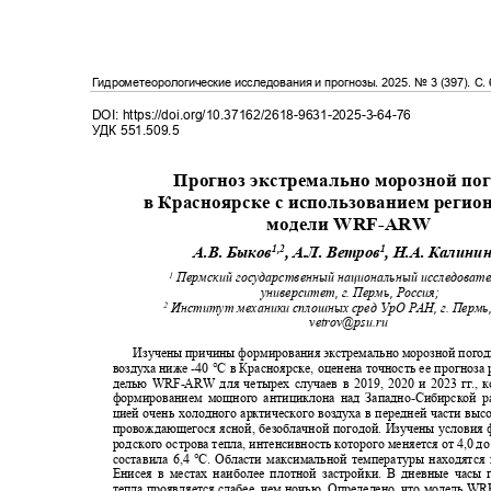
Гидрометеорологические исследования и прогнозы
. 2025.
№
3 (397)
. С
.
DOI: https://doi.org/10.37162/2618-9631-2025-3-64-76
УДК
551.509.5
Прогноз экстремально морозной п
в Красноярске
c
использованием реги
модели WRF
-ARW
1,2
1
А.В. Быков
, А.Л. Ветров
, Н.А. Калини
Пермский государственный национальный исследоват
1
университет, г. Пермь, Россия;
Институт механики сплошных сред УрО РАН, г. Пермь
2
vetrov@psu.ru
Изучены причины формирования экстремально морозной пого
воздуха ниже
-40 °C
в Красноярске, оценена точность ее прогноз
делью
WRF-ARW
для четырех случаев в 2019, 2020 и 2023 г
г
.
, 
формированием мощного антициклона над Западно
-
Сибирской р
цией очень холодного арктического воздуха в передней части выс
провождающегося ясной, безоблачной погодой. Изучены условия
родского острова тепла, интенсивность которого меняется от 4,0 д
составила
6,4 °C.
Области максимальной температуры находятся
Енисея в местах наиболее плотной застройки. В дневные часы
тепла проявляется слабее, чем ночью. Определено, что модель
WR