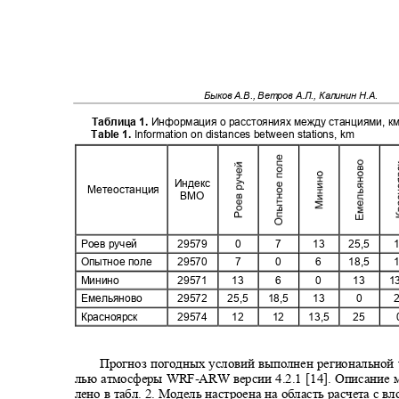
Быков А.В., Ветров А.Л., Калинин Н.А.
Таблица 1.
Информация о расстояниях между станциями, 
Table 1.
Information on distances between stations, km
Индекс
Метеостанция
ВМО
Роев ручей
29579
0
7
13
25,5
Опытное поле
29570
7
0
6
18,5
Минино
29571
13
6
0
13
1
Емельяново
29572
25,5
18,5
13
0
Красноярск
29574
12
12
13,5
25
Прогноз погодных условий выполнен региональной
лью атмосферы WRF
-
ARW версии 4.2.1 [14]. Описание 
лено в табл. 2. Модель настроена на область расчета с в