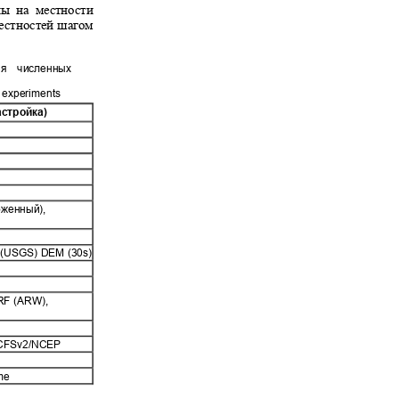
роны на местности
рестностей шагом
ния численных
l experiments
астройка)
ложенный),
)
ey (USGS) DEM (30s)
WRF (ARW),
 CFSv2/NCEP
eme