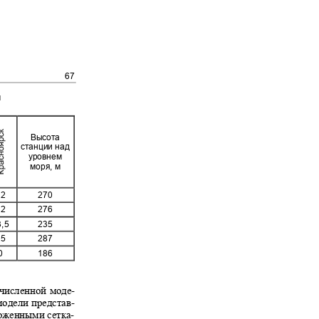
67
км
Высота
станции над
уровнем
моря, м
12
270
12
276
3,5
235
25
287
0
186
 численной моде
-
модели представ
-
ложенными сетка
-