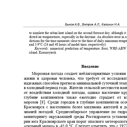
Быков А.В., Ветров А.Л., Калинин Н.А.
to simulate the urban heat island on the second forecast day, although i
dicted air temperatures, especially in the daytime. An absolute error in 
dictions for the time moments close to the time of daily minimum temp
and 3.9°C (24 and 48 hours of model time, respectively).
Keywords:
numerical prediction of temperature, frost, WRF-AR
island, Krasnoyarsk
Введение
Морозная погода создает неблагоприятные услови
жизни и здоровья человека, что требует от исследов
надежных способов прогноза минимальной суточной тем
в холодный период года. Жители сельской местности н
от воздействия холодной погоды, однако население 
глубине континентов также ежегодно страдает от
морозов [8]. Среди городов в глубине континентов о
Красноярск с населением более миллиона жителей и 
зимней погодой. Среднесибирское управление по гид
мониторингу окружающей среды Росгидромета установи
рии юга Красноярского края порог опасного метеороло
«сильный мороз» в
-45,0
°C. Следует отметить, что с 19