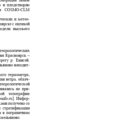
гломерации зимой
но и плодотворно
ли
COSMO-CLM
ических и метео
-
ноярске с оценкой
 модели высокого
етеорологических
нция Красноярск
–
берегу р. Енисей.
льяново находит
-
ухого термометра,
ия ветра, облач
-
етеорологической
ивались по при
-
еской топографии
info.ru
]
. Инфор
-
аками получена со
ий стратификации
ра в пограничном
 Емельяново.