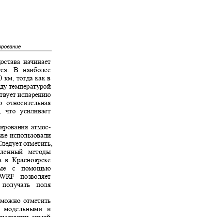
лирование
достава начинает
ется. В наиболее
0 км, тогда как в
ежду температурой
бствует испарению
его относительная
ся, что усиливает
ирования атмос
-
 уже использовали
 Следует отметить,
численный методы
ха в Красноярске
танные с помощью
 WRF позволяет
ы и получать поля
и можно отметить
жду модельными и