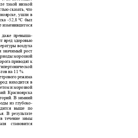
оле такой низкой
стью сказать, что
асноярске, ушли в
рска
-52,8
°C был
уже изменившегося
, даже превыша
-
ит вред здоровью
мпературы воздуха
ки значимый рост
 периоды морозной
орога приводят к
т гипертонической
ьтов на 11 %.
 ветрового режима
Город находится в
летом и морозной
овий Красноярска
когорий. В зимний
воды из глубоко
-
аходится выше по
нья. В результате
а в течение зимы
враля становится