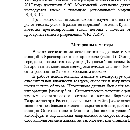
наблюдаемыми полями температуры в московской а
2017
года достигали 5
°C. Московский мегаполис дав
исследуется также с помощью региональной моде
[3, 4, 9, 12].
Цель исследования заключается в изучении синопт
рологических условий развития морозной погоды в Крас
качества прогнозирования такой погоды с помощь
пространственного разрешения WRF
-ARW.
Материалы и методы
В ходе исследования использовались данные с м
станций в Красноярске и его пригороде (табл. 1). Ста
городская, находится на улице Дудинской на левом 
Загородная авиационная метеорологическая станция Еме
ся на расстоянии 25 км в небольшом поселке.
В работе использовались данные о температуре с
относительной влажности воздуха, скорости и направлен
ности и типе облаков. Источником данных был сайт м
информации [www.rp5.ru]. Синоптические условия оцен
земным синоптическим картам и картам барич
Гидрометцентра России, доступные на сайте
[
www.meteo
мация о типе облаков и степени покрытия небосвода обл
станции Опытное поле и Минино. Для оценки услов
атмосферы и определения направления и скорости вет
слое использовались данные на аэрологической станции