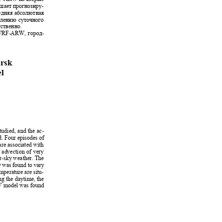
вышает прогнозиру-
редняя абсолютная
уплению суточного
етственно.
WRF-ARW
, город-
yarsk
el
2
studied, and the ac-
d. Four episodes of
 are associated with
nd advection of very
ear-sky weather. The
ty was found to vary
mperature are situ-
ing the daytime, the
ARW model was found