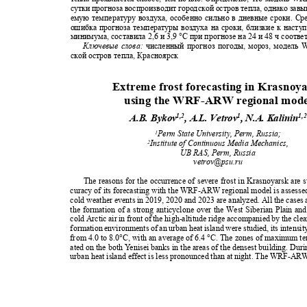
сутки прогноза воспроизводит городской остров тепла, однако за
емую температуру воздуха, особенно сильно в дневные сроки. С
ошибка прогноза температуры воздуха на сроки, близкие к наст
минимума, составила 2,6 и 3,9
°C
при прогнозе на 24 и 48 ч соотв
Ключевые слова:
численный прогноз погоды, мороз, модель
ской остров тепла, Красноярск
Extreme frost forecasting in Krasno
using the WRF-ARW regional mod
1,2
1
1,
A.B. Bykov
, A.L. Vetrov
, N.A. Kalinin
Perm State University, Perm, Russia;
1
Institute of Continuous Media Mechanics,
2
UB RAS, Perm, Russia
vetrov@psu.ru
The reasons for the occurrence of severe frost in Krasnoyarsk are 
curacy of its forecasting with the WRF-ARW regional model is assesse
cold weather events in 2019, 2020 and 2023 are analyzed. All the cases
the formation of a strong anticyclone over the West Siberian Plain a
cold Arctic air in front of the high-altitude ridge accompanied by the cl
formation environments of an urban heat island were studied, its intensi
from 4.0 to 8.0°C, with an average of 6.4 °C. The zones of maximum te
ated on the both
Y
e
nisei banks in the areas of the densest building. Dur
urban heat island effect is less pronounced than at night. The WRF-