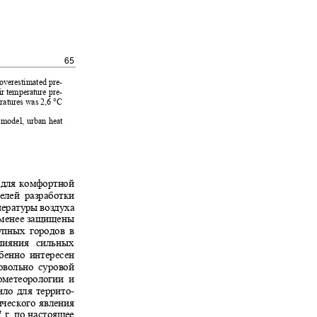
65
t overestimated pre-
air temperature pre-
eratures was 2,6 °C
W model, urban heat
я для комфортной
ателей разработки
пературы воздуха
аименее защищены
крупных городов в
 влияния сильных
собенно интересен
довольно суровой
рометеорологии и
ло для террито
-
гического явления
77 г. по настоящее