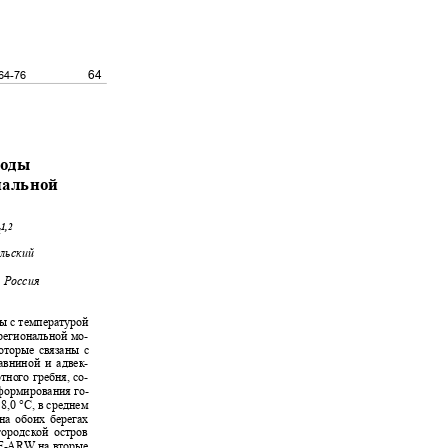
64
 64-76
огоды
ональной
1,2
н
ельский
, Россия
ды с температурой
а региональной мо-
которые связаны с
авниной и адвек-
отного гребня, со-
 формирования го-
о
8,0 °C,
в среднем
 на обоих берегах
 городской остров
F-ARW
на вторые