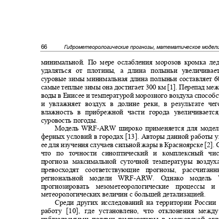
66
Гидрометеорологические прогнозы, математическое моде
минимальной. По мере ослабления морозов кромка ле
удаляться от плотины, а длина полыньи увеличива
суровые зимы минимальная длина полыньи составляет 6
самые теплые зимы она достигает 300 км [1]. Перепад м
воды в Енисее и температурой морозного воздуха спосо
и увлажняет воздух в долине реки, в результате ч
влажность в прибрежной части города увеличивает
суровость погоды.
Модель
WRF-ARW
широко применяется для модел
ферных условий в городах [13]. Авторы данной работы
ее для изучения случаев сильной жары в Красноярске [2].
что по точности синоптический и комплексный 
прогноза максимальной суточной температуры возду
превосходят соответствующие прогнозы, рассчи
региональной модели WRF
-
ARW. Однако модель
прогнозировать мезометеорологические процесс
метеорологических величин с большей детализацией.
Среди других исследований на территории Росси
работу [10], где установлено, что отклонения ме