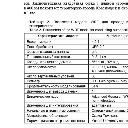
ми. Заключительная квадратная сетка с длиной сто
в
400
км покрывает территорию города Красноярск и ок
в 1 км.
Таблица 2.
Параметры модели WRF для проведе
экспериментов
Table 2.
Parameters of the WRF model for conducting numerica
Характеристика модели
Значение (н
Версия модели
4.2.1
Постобработчик
UPP 2.2
Формат выходных данных
grib
Горизонтальный шаг сетки
9, 3, 1 км
Координаты центра домена
56º с. ш., 92º в. д.
Число узлов сетки
333×333, 400×400 (в
400×400 (вложенный
Число вертикальных уровней
60
Рельеф
U.S. Geological Surv
Продолжительность моделирования
51 ч
Временной шаг вывода данных
1 ч
Динамическое ядро
Advanced Research 
non-hydrostatic
Временной шаг интегрирования
адаптивный
Начальные и граничные условия
Оперативный анализ
Микрофизика облачности
Схема Томпсона
Параметризация пограничного слоя
Yonsei University sch