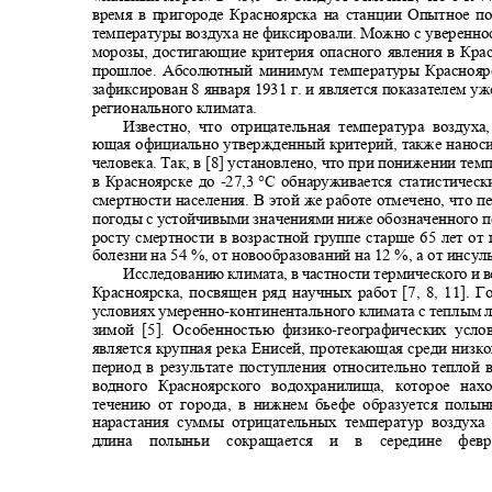
время в пригороде Красноярска на станции Опытное п
температуры воздуха не фиксировали. Можно с уверенно
морозы, достигающие критерия опасного явления в Кр
прошлое. Абсолютный минимум температуры Красноя
зафиксирован 8 января 1931 г. и является показателем 
регионального климата.
Известно, что отрицательная температура воздуха
ющая официально утвержденный критерий, также нанос
человека. Так, в [8] установлено, что при понижении те
в Красноярске до
-27,3
°C обнаруживается статистичес
смертности населения. В этой же работе отмечено, что
погоды с устойчивыми значениями ниже обозначенного п
росту смертности в возрастной группе старше 65 лет о
болезни на 54 %, от новообразований на 12 %, а от инсул
Исследованию климата, в частности термического и
Красноярска, посвящен ряд научных работ [7, 8, 11]. 
условиях умеренно
-
континентального климата с теплым 
зимой [5]. Особенностью физико
-
географических усл
является крупная река Енисей, протекающая среди низ
период в результате поступления относительно теплой 
водного Красноярского водохранилища, которое н
течению от города, в нижнем бьефе образуется полы
нарастания суммы отрицательных температур воздух
длина полыньи сокращается
и
в
середине фе