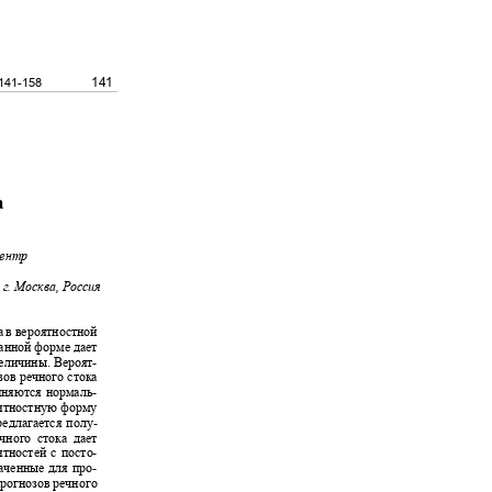
141
 141-158
ка
 центр
г. Москва, Россия
а в вероятностной
ванной форме дает
величины. Вероят-
зов речного стока
чиняются нормаль-
роятностную форму
редлагается полу-
речного стока дает
ятностей с посто-
наченные для про-
прогнозов речного