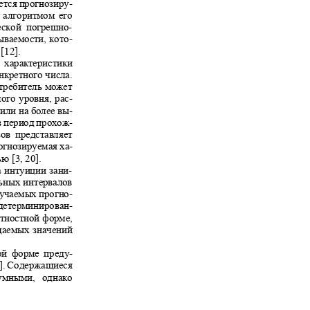
ется прогнозиру-
 и алгоритмом его
ической погрешно-
дываемости, кото-
 [12].
з характеристики
онкретного числа.
отребитель может
мого уровня, рас-
 или на более вы-
 в период прохож-
озов представляет
рогнозируемая ха-
ью [3, 20].
а интуиции зани-
льных интервалов
лучаемых прогно-
в детерминирован-
оятностной форме,
жидаемых значений
ной форме преду-
2]. Содержащиеся
азумными, однако