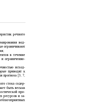
теристик речного
ормирования вод-
рые ограничивают
ния;
ментов в течение
за и ограниченно-
точностью исход-
торые приводят к
я прогноза [3, 7,
ного стока содер-
ожет быть весьма
ностической про-
х ресурсов и за-
 неблагоприятных