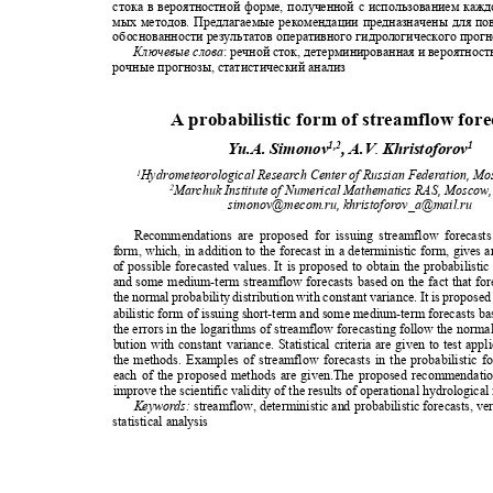
стока в вероятностной форме, полученной с использованием кажд
мых методов. Предлагаемые рекомендации предназначены для 
обоснованности результатов оперативного гидрологического прог
Ключевые слова
:
речной сток, детерминированная и вероятност
рочные прогнозы, статистический анализ
A probabilistic form of streamflow for
.
1,2
1
Yu.A. Simonov
, A.V
Khristoforov
Hydrometeorological Research Center of Russian Federation, M
1
Marchuk Institute of Numerical Mathematics RAS, Moscow
2
simonov@mecom.ru,
khristoforov_a@mail.ru
Recommendations are proposed for issuing streamflow forecasts
form, which, in addition to the forecast in a deterministic form, gives 
of possible forecasted values. It is proposed to obtain the probabilist
and some medium-term streamflow forecasts based on the fact that for
the normal probability distribution with constant variance. It is propose
abilistic form of issuing short-term and some medium-term forecasts ba
the errors in the logarithms of streamflow forecasting follow the normal
bution with constant variance. Statistical criteria are given to test app
the methods. Examples of streamflow forecasts in the probabilistic 
each of the proposed methods are given.The proposed recommendati
improve the scientific validity of the results of operational hydrologica
Keywords:
streamflow, deterministic and probabilistic forecasts, ve
statistical analysis