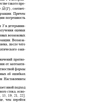
естве такого про-
~
, соответ-
ие
M
(
Y
)
формации. Причем
ации погрешность
ны
Y
в детермини-
получения оценки
ичных возможных
ормации. Возмож-
анена, после чего
матического ожи-
значений прогно-
ния от математи-
оятностной формы
анных об ошибках
рен Наставлением
учает иной подход
ного стока, осно-
 15, 19, 21, 22].
ежде, чем перейти