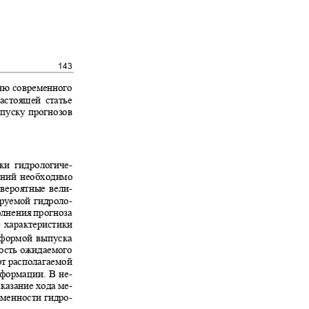
143
вню современного
 настоящей статье
ыпуску прогнозов
дики гидрологиче-
таний необходимо
и вероятные вели-
зируемой гидроло-
полнения прогноза
е характеристики
й формой выпуска
вость ожидаемого
от располагаемой
информации. В не-
сказание хода ме-
ременности гидро-