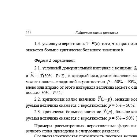
144
Гидрологические прогнозы
~
1.3.
условную вероятность 1‒
того, что прогно
F
(
b
)
окажется больше критически большого значения
b
.
Форма 2
определяет:
~
2.1. условный доверительный интервал с концами
a
~
~
−
b
=
,
в который ожидаемое значение х
и
Y
(50
%
P
/ 2)
P
может попасть с заданной вероятностью
= 60% – 90%
P
влево или вправо от этого интервала величина может с о
−
;
ностью
50
%
P
/ 2
~
−
, меньше ко
2.2. критически малое значение
Y
(
1
p
)
руемая величина окажется с вероятностью
p
= 5% – 50%
~
2.3. критически большое значение
, больше к
Y
(
p
)
руемая величина окажется с вероятностью
p
= 5% – 50% 
Примеры рассмотренных вероятностных форм в
речного стока приведены в следующих разделах.
Среднеквадратическая погрешность прогноза вели