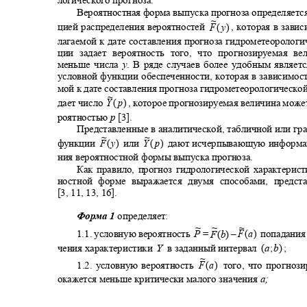
логического прогноза.
Вероятностная форма выпуска прогноза определяетс
~
F
(
y
)
цией распределения вероятностей
, которая в зави
лагаемой к дате составления прогноза гидрометеороло
ции задает вероятность того, что прогнозируемая 
меньше числа
y
. В ряде случаев более удобным являе
условной функции обеспеченности, которая в зависимос
мой к дате составления прогноза гидрометеорологическ
~
Y
(
p
)
дает число
, которое прогнозируемая величина може
роятностью
p
[3].
Представленные в аналитической, табличной или г
~
~
функции
или
дают исчерпывающую информа
Y
(
p
)
F
(
y
)
ния вероятностной формы выпуска прогноза.
Как правило, прогноз гидрологической характери
ностной форме выражается двумя способами, пред
[3, 11, 13, 16].
Форма 1
определяет:
~
~
~
F
(
a
)
P
=
–
попадания
1.1.
условную вероятность
F
(
b
)
чения характеристики
в заданный интервал
;
(
a
;
b
)
Y
~
F
(
a
)
того, что прогно
1.2.
условную вероятность
окажется меньше критически малого значения
a;