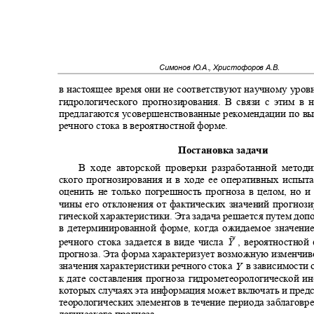
Симонов Ю.А., Христофоров А.В.
в настоящее время они не соответствуют научному уро
гидрологического прогнозирования. В связи с этим в
предлагаются усовершенствованные рекомендации по в
речного стока в вероятностной форме.
Постановка задачи
В ходе авторской проверки разработанной мето
ского прогнозирования и в ходе ее оперативных испы
оценить не только погрешность прогноза в целом, но 
чины его отклонения от фактических значений прогно
гической характеристики. Эта задача решается путем до
в детерминированной форме, когда ожидаемое значени
~
речного стока задается в виде числа
, вероятностно
Y
прогноза. Эта форма характеризует возможную изменчи
значения характеристики речного стока
в зависимости 
Y
к дате составления прогноза гидрометеорологической 
которых случаях эта информация может включать и пред
теорологических элементов в течение периода заблагов