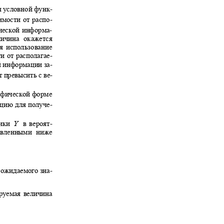
я условной функ-
симости от распо-
гической информа-
величина окажется
тся использование
ти от располагае-
ой информации за-
т превысить с ве-
рафической форме
цию для получе-
стики
в вероят-
Y
ставленными ниже
 ожидаемого зна-
зируемая величина