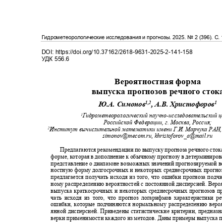
Гидрометеорологические исследования и прогнозы
. 2025.
№
2 (396)
. С
.
DOI: https://doi.org/10.37162/2618-9631-2025-2-141-158
УДК
556.6
Вероятностная форма
выпуска прогнозов речного сто
1,2
1
Ю.А. Симонов
, А.В. Христофоров
Гидрометеорологический научно
-
исследовательский
1
Российской Федерации, г. Москва, Россия;
Институт вычислительной математики имени Г.И. Марчука РАН, 
2
simonov@mecom.ru, khristoforov_a@mail.ru
Предлагаются рекомендации по выпуску прогноза речного сток
форме, которая в дополнение к обычному прогнозу в детерминиро
представление о диапазоне возможных значений прогнозируемой 
ностную форму долгосрочных и некоторых среднесрочных прогно
предлагается получать исходя из того, что ошибки прогноза под
ному распределению вероятностей с постоянной дисперсией. Ве
выпуска краткосрочных и некоторых среднесрочных прогнозов п
чать исходя из того, что прогноз логарифмов характеристики 
ошибки, которые подчиняются нормальному распределению веро
янной дисперсией. Приведены статистические критерии, предназ
верки применимости каждого из методов. Даны примеры выпуска 