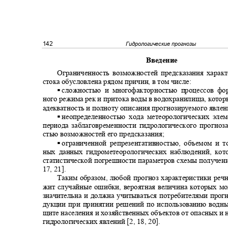
142
Гидрологические прогнозы
Введение
Ограниченность возможностей предсказания харак
стока обусловлена рядом причин, в том числе:
.
сложностью и многофакторностью процессов ф
ного режима рек и притока воды в водохранилища, кото
адекватность и полноту описания прогнозируемого явле
.
неопределенностью хода метеорологических эле
периода заблаговременности гидрологического прогно
стью возможностей его предсказания;
.
ограниченной репрезентативностью, объемом и 
ных данных гидрометеорологических наблюдений, ко
статистической погрешности параметров схемы получени
17, 21].
Таким образом, любой прогноз характеристики реч
жит случайные ошибки, вероятная величина которых м
значительна и должна учитываться потребителями прог
дукции при принятии решений по использованию водны
щите населения и хозяйственных объектов от опасных и
гидрологических явлений [2, 18, 20].