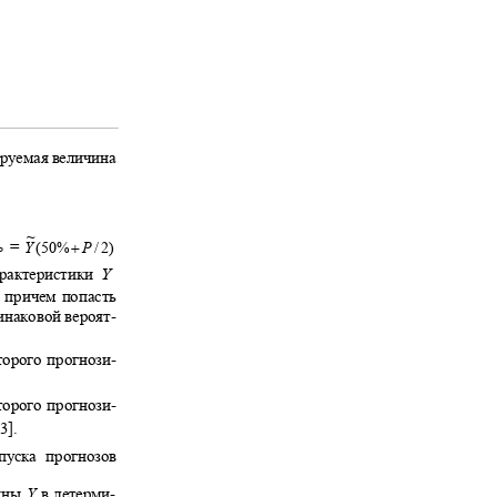
зируемая величина
~
+
=
Y
(50
%
P
/ 2)
P
арактеристики
Y
, причем попасть
динаковой вероят-
торого прогнози-
;
оторого прогнози-
[3].
ыпуска прогнозов
чины
Y
в детерми-