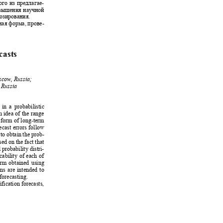
ого из предлагае-
повышения научной
нозирования.
ная форма, прове-
ecasts
oscow, Russia;
, Russia
 in a probabilistic
an idea of the range
ic form of long-term
ecast errors follow
d to obtain the prob-
sed on the fact that
 probability distri-
licability of each of
form obtained using
ons are intended to
l forecasting.
rification forecasts,