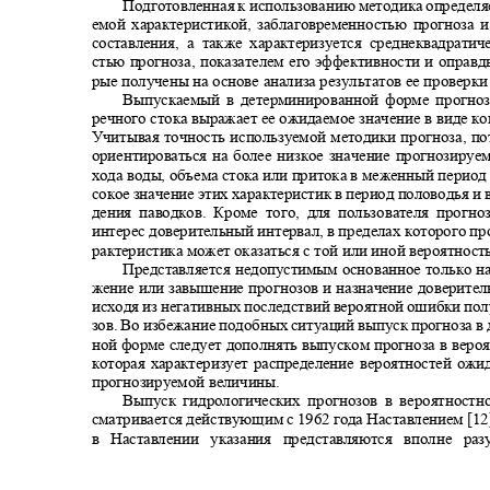
Подготовленная к использованию методика определя
емой характеристикой, заблаговременностью прогноза
составления, а также характеризуется среднеквадрат
стью прогноза, показателем его эффективности и оправ
рые получены на основе анализа результатов ее проверки
Выпускаемый в детерминированной форме прогно
речного стока выражает ее ожидаемое значение в виде к
Учитывая точность используемой методики прогноза, п
ориентироваться на более низкое значение прогнозируе
хода воды, объема стока или притока в меженный период
сокое значение этих характеристик в период половодья и
дения паводков. Кроме того, для пользователя прогн
интерес доверительный интервал, в пределах которого п
рактеристика может оказаться с той или иной вероятност
Представляется недопустимым основанное только н
жение или завышение прогнозов и назначение доверите
исходя из негативных последствий вероятной ошибки по
зов. Во избежание подобных ситуаций выпуск прогноза 
ной форме следует дополнять выпуском прогноза в вер
которая характеризует распределение вероятностей о
прогнозируемой величины.
Выпуск гидрологических прогнозов в вероятност
сматривается действующим с 1962 года Наставлением [1
в Наставлении указания представляются вполне р