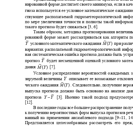
нированной форме достигает своего минимума, если в кач
гноза используется ее условное математическое ожидан
ствующее располагаемой гидрометеорологической ин
по мере увеличения точности и полноты такой информ
такого прогноза будет снижаться [3, 6].
Таким образом, методика прогнозирования величи
рованной форме может рассматриваться как алгоритм 
~
~
при разл
условного математического ожидания
Y
M
(
Y
)
вариантах располагаемой гидрометеорологической инф
ная систематическая ошибка прогноза должна быть устр
~
прогноз
будет несмещенной оценкой условного мате
Y
~
дания
[7].
M
(
Y
)
Условное распределение вероятностей ожидаемых 
Y
зируемой величины
описывает ее возможные отклоне
~
ческого ожидания
. Следовательно, получение вер
M
(
Y
)
выпуска прогноза должно быть основано на анализе д
~
Y
прогноза
‒
[3]. Именно такой подход предусмот
Y
[12].
В последние годы все большее распространение пол
к получению вероятностных форм выпуска прогнозов реч
ванный на применении ансамблевого подхода [9‒11, 14,
Представляется целесообразным рассмотреть его пр