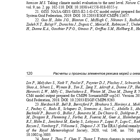
liamson M.S.
Taking climate model evaluation to the next level.
Nature C
vol. 9, no. 2. pp. 102-110. DOI: 10.1038/s41558-018-0355-y.
21.
GISS.
NASA-GISS GISS-E2-1-G-CC model output prepared f
System Grid Federation, 2019. DOI: 10.22033/ESGF/CMIP6.11657.
22.
Guo H., John J.G., Blanton C., McHugh C., Nikonov S., Radh
Zadeh N.T., Balaji V., Durachta J., Dupuis C., Menzel R., Robinson T., Un
H., Dunne K.A., Gauthier P.P.G., Ginoux P., Griffies S.M., Hallberg R., 
120
Расчеты и прогнозы элементов режима морей и оке
Lin P., Malyshev S., Naik V., Paulot F., Paynter D.J., Ploshay J., Schwar
Shao A., Silvers L., Wyman B., Yan X., Zeng Y., Adcroft A., Dunne J.P., He
Horowitz L.W., Milly C., Shevliakova E., Winton M., Zhao M., Zhang R.
CM4 model output prepared for CMIP6 ScenarioMIP ssp245. Version 2
Grid Federation, 2018. DOI: 10.22033/ESGF/CMIP6.9263.
23.
Hersbach H., Bell B., Berrisford P., Hirahara S., Horányi A., Mu
J., Peubey C., Radu R., Schepers D., Simmons A., Soci C., Abdalla S., A
Bechtold P., Biavati G., Bidlot J., Bonavita M., De Chiara G., Dahlgren 
M., Dragani R., Flemming J., Forbes R., Fuentes M., Geer A., Haimberg
R.J., Hólm E., Janisková M., Keeley S., Laloyaux P., Lopez P., Lupu C., Ra
Rozum I., Vamborg F., Villaume S., Thépaut J.-N.
The ERA5 global reanaly
of the Royal Meteorological Society
, 2020, vol. 146, no. 730.
10.1002/qj.3803.
24.
Jiang J., Zhou T., Chen X., Zhang L.
Future changes in precipit