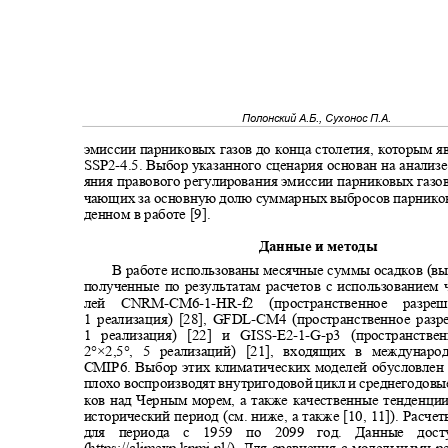
Полонский А.Б., Сухонос П.А.
эмиссии парниковых газов до конца столетия, которым 
SSP2-
4.5. Выбор указанного сценария основан на анализ
яния правового регулирования эмиссии парниковых газов
чающих за основную долю суммарных выбросов парников
денном в работе [9].
Данные и методы
В работе использованы месячные суммы осадков (в
полученные по результатам расчетов с использование
лей
CNRM-CM6-1-HR-f
2 (пространственное разр
1 реализация) [28],
GFDL-CM
4 (пространственное раз
1 реализация) [22] и
GISS-E2-1-G-p
3 (пространств
2°×2,5°, 5 реализаций) [21], входящих в междун
CMIP6. Выбор этих климатических моделей обусловлен 
плохо воспроизводят внутригодовой цикл и среднегодов
ков над Черным морем, а также качественные тенденци
исторический период (см. ниже, а также [10, 11]). Расч
для периода с 1959 по 2099 год. Данные до
(https://climexp.knmi.nl/). Для сравнения с модельными