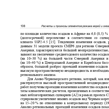
108
Расчеты и прогнозы элементов режима морей и оке
по площади количества осадков в Африке на 6,8 (8,5) 
(долгосрочной) перспективе в соответствии со сц
климата SSP2
-
4.5 [15]. Тенденции изменения осадков
данным 31 модели проекта
CMIP
6 для региона Северн
Америки, характеризуются большой неопределенностью,
зывают на увеличение среднегодового количества осадко
(на 10
–
30 %) на большей части Северной Америки
(на 10
–
40 %) в Центральной Америке и Карибском басс
образом, большой разброс проекций изменения осадко
высокую пространственную неоднородность и необходи
регионального анализа.
Для Азово
-
Черноморского региона, который, как из
рактеризуется высокой пространственной неоднородно
работ получены проекции изменения количества осадков в
таты климатических расчетов, проведенных в соответств
мых неблагоприятных сценариев (A2) в рамках проекта 
стрировали увеличение зимних осадков над Черным море
на 15
–20
% по отношению к контрольному периоду (1
Анализ региональных проекций изменения осадков пока