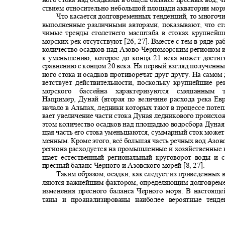
ствием относительно небольшой площади акватории моря
Что касается долговременных тенденций, то много
выполненные различными авторами, показывают, что ст
чимые тренды столетнего масштаба в стоках крупнейш
морских рек отсутствуют [26, 27]. Вместе с тем в ряде р
количество осадков над Азово
-
Черноморским регионом 
к уменьшению, которое до конца 21 века может достиг
сравнению с концом 20 века. На первый взгляд полученн
ного стока и осадков противоречат друг другу. На самом 
ветствует действительности, поскольку крупнейшие ре
морского бассейна характеризуются смешанны
Например, Дунай (вторая по величине расхода река Е
начало в Альпах, ледники которых тают в процессе поте
вает увеличение части стока Дуная ледникового происх
этом количество осадков над площадью водосбора Дуна
щая часть его стока уменьшаются, суммарный сток может
менным. Кроме этого, всё большая часть речных вод Азов
региона расходуется на промышленные и хозяйственные
шает естественный региональный круговорот воды и
пресный баланс Черного и Азовского морей [8, 27].
Таким образом, осадки, как следует из приведенных
ляются важнейшим фактором, определяющим долговре
изменения пресного баланса Черного моря. В настоящ
таны и проанализированы наиболее вероятные тен