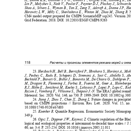
Lin P., Malyshev S., Naik V., Paulot F., Paynter D.J., Ploshay J., Schwar
Shao A., Silvers L., Wyman B., Yan X., Zeng Y., Adcroft A., Dunne J.P., He
Horowitz L.W., Milly C., Shevliakova E., Winton M., Zhao M., Zhang R.
CM4 model output prepared for CMIP6 ScenarioMIP ssp245. Version 2
Grid Federation. 2018. DOI: 10.22033/ESGF/CMIP6.9263
118
Расчеты и прогнозы элементов режима морей и оке
23.
Hersbach H., Bell B., Berrisford P., Hirahara S., Horányi A., Mu
J., Peubey C., Radu R., Schepers D., Simmons A., Soci C., Abdalla S., A
Bechtold P., Biavati G., Bidlot J., Bonavita M., De Chiara G., Dahlgren 
M., Dragani R., Flemming J., Forbes R., Fuentes M., Geer A., Haimberg
R.J., Hólm E., Janisková M., Keeley S., Laloyaux P., Lopez P., Lupu C., Ra
Rozum I., Vamborg F., Villaume S., Thépaut J.-N.
The ERA5 global reanaly
Meteorol. Soc. 2020. Vol. 146, no 730. P. 1999-2049. DOI: 10.1002/qj.38
24.
Jiang J., Zhou T., Chen X., Zhang L.
Future changes in precipit
based on CMIP6 projections // Environ. Res. Lett. 2020. Vol. 15, 
10.1088/1748-9326/ab7d03
25.
Ko
е
nk
е
r R.
Quantil
е
R
е
gr
е
ssion.
Ес
onometri
с
So
с
i
е
ty Monograp
349 p.
26.
Oguz T., Dippner J.W., Kaymaz Z.
Climatic regulation of the Bl
logical and ecological properties at interannual-to-decadal time scales // 
60, no. 3-4. P. 235-254. DOI: 10.1016/j.jmarsys.2005.11.011