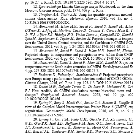
pp. 16-27 [in Russ.]. DOI: 10.33075/2220-5861-2024-4-16-27.
12.
Spravochnik
po klimatu Chernogo morya [Guidebook on the clim
Moscow, Gidrometeoizdat publ., 1974, 406 p. [in Russ.].
13.
Timofeev A.A., Sterin A.M.
Using the quantile regression method
climate characteristics.
Russ. Meteorol. Hydrol.,
2010, vol. 35, no.
10.3103/S106837391005002X.
14.
Almazroui M., Islam M.N., Saeed F., Saeed S., Ismail M., Azha
O’Brien E., Ashfaq M., Martínez-Castro D., Cavazos T., Cerezo-Mota R., 
Jr. W.J., Alfaro E.J., Hidalgo H.G., Vichot-Llano A., Campbell J.D., Kamil
Sylla M., Stephenson T., Taylor M., Barlow M.
Projected changes in temper
over the United States, Central America, and the Caribbean in CMIP6 GC
Environment
, 2021, vol. 5, pp. 1-24. DOI: 10.1007/s41748-021-00199-5.
15.
Almazroui M., Saeed F., Saeed S., Islam M.N., Ismail M., Kluts
Projected change in temperature and precipitation over Africa from CMI
Environment
, 2020, vol. 4, pp. 455-475. DOI: 10.1007/s41748-020-00161
16.
Almazroui M., Saeed S., Saeed F., Islam M.N., Ismail M.
Projectio
temperature over the South Asian countries in CMIP6.
Earth Systems and E
4, pp. 297-320. DOI: 10.1007/s41748-020-00157-7.
17.
Basharin D., Polonsky A., Stankūnavičius G.
Projected precipitat
over Europe using a performance-based selection method of CMIP5 GCMs
Climate Change
, 2016, vol. 7, no. 1. pp. 103-113. DOI: 10.2166/wcc.2015
18.
Donat M.G., Delgado-Torres C., De Luca P., Mahmood R., Or
F.J.
How credibly do CMIP6 simulations capture historical mean and 
changes?
Geophysical Research Letters
, 2023, vol. 50. pp. 
10.1029/2022GL102466.
19.
Eyring V., Bony S., Meehl G.A., Senior C.A., Stevens B., Stouffer 
view of the Coupled Model Intercomparison Project Phase 6 (CMIP6) ex
organization.
Geoscientific Model Development
, 2016, vol. 9, no. 5
10.5194/gmd-9-1937-2016.
20.
Eyring V., Cox P.M., Flato G.M., Gleckler P.J., Abramowitz G.
W.D., Gier B.K., Hall A.D., Hoffman F.M., Hurtt G.C., Jahn A., Jones C.D
J.P., Kwiatkowski L., Lorenz R., Maloney E., Meehl G.A., Pendergrass 
A.C., Russell J.L., Sanderson B.M., Santer B.D., Sherwood S.C., Simpson I.