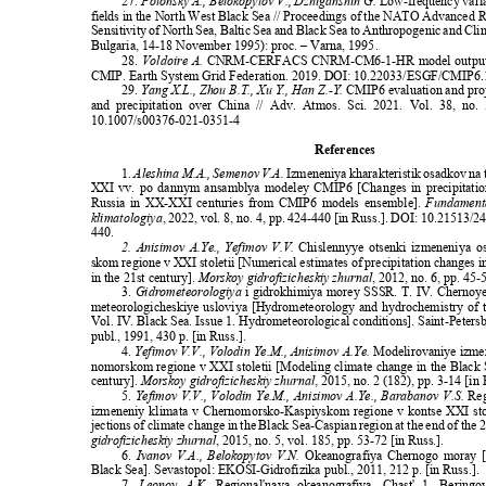
27.
Polonsky A., Belokopytov V., Dzhiganshin G.
Low-frequency varia
fields in the North West Black Sea // Proceedings of the NATO Advance
Sensitivity of North Sea, Baltic Sea and Black Sea to Anthropogenic and Cl
Bulgaria, 14-18 November 1995): proc. – Varna, 1995.
28.
Voldoire A.
CNRM-CERFACS CNRM-CM6-1-HR model output 
CMIP. Earth System Grid Federation. 2019. DOI: 10.22033/ESGF/CMIP
29.
Yang X.L., Zhou B.T., Xu Y., Han Z.-Y.
CMIP6 evaluation and pro
and precipitation over China // Adv. Atmos. Sci. 2021. Vol. 38, n
10.1007/s00376-021-0351-4
References
1.
Aleshina M.A., Semenov V.A.
Izmeneniya kharakteristik osadkov na 
XXI vv. po dannym ansamblya modeley CMIP6 [Changes in precipitation
Russia in XX-XXI centuries from CMIP6 models ensemble].
Fundament
klimatologiya
, 2022, vol. 8, no. 4, pp. 424-440 [in Russ.]. DOI: 10.2151
440.
2. Anisimov A.Ye., Yefimov V.V.
Chislennyye otsenki izmeneniya
skom regione v XXI stoletii [Numerical estimates of precipitation changes 
in the 21st century].
Morskoy gidrofizicheskiy zhurnal
, 2012, no. 6, pp. 45-
3.
Gidrometeorologiya
i gidrokhimiya morey SSSR. T. IV. Chernoy
meteorologicheskiye usloviya [Hydrometeorology and hydrochemistry of
Vol. IV. Black Sea. Issue 1. Hydrometeorological conditions]. Saint-Peter
publ., 1991, 430 p. [in Russ.].
4.
Yefimov V.V., Volodin Ye.M., Anisimov A.Ye.
Modelirovaniye izme
nomorskom regione v XXI stoletii [Modeling climate change in the Black 
century].
Morskoy gidrofizicheskiy zhurnal
, 2015, no. 2 (182), pp. 3-14 [in
5.
Yefimov V.V., Volodin Ye.M., Anisimov A.Ye., Barabanov V.S.
Reg
izmeneniy klimata v Chernomorsko-Kaspiyskom regione v kontse XXI sto
jections of climate change in the Black Sea-Caspian region at the end of the 
gidrofizicheskiy zhurnal
, 2015, no. 5, vol. 185, pp. 53-72 [in Russ.].
6.
Ivanov V.A., Belokopytov V.N.
Okeanografiya Chernogo moray 
Black Sea]. Sevastopol: EKOSI-Gidrofizika publ., 2011, 212 p. [in Russ.].
7.
Leonov A.K.
Regional'naya okeanografiya. Chast' 1. Berin