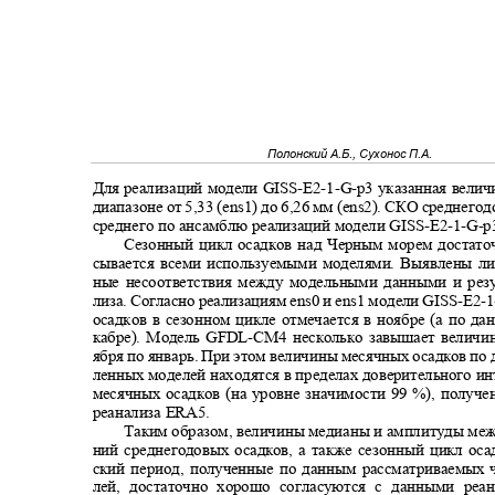
Полонский А.Б., Сухонос П.А.
Для реализаций модели
GISS-E2-1-G-p
3 указанная вели
диапазоне от 5,33 (
ens
1) до 6,26 мм (
ens
2). СКО среднегод
среднего по ансамблю реализаций модели
GISS-E2-1-G-p
Сезонный цикл осадков над Черным морем достат
сывается всеми используемыми моделями. Выявлены л
ные несоответствия между модельными данными и рез
лиза. Согласно реализациям
ens
0 и
ens
1 модели
GISS-E2-1
осадков в сезонном цикле отмечается в ноябре (а по д
кабре). Модель
GFDL-CM
4 несколько завышает величи
ября по январь. При этом величины месячных осадков по
ленных моделей находятся в пределах доверительного и
месячных осадков (на уровне значимости 99 %), полу
реанализа ERA5.
Таким образом, величины медианы и амплитуды ме
ний среднегодовых осадков, а также сезонный цикл ос
ский период, полученные по данным рассматриваемых
лей, достаточно хорошо согласуются с данными реа