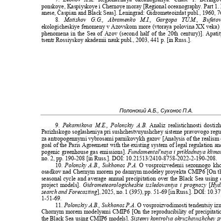
ponskoye, Kaspiyskoye i Chernoye moray [Regional oceanography. Part 1.
anese, Caspian and Black Seas]. Leningrad: Gidrometeoizdat publ., 1960, 7
8.
Matishov G.G., Abramenko M.I., Gargopa YU.M., Bufet
ekologicheskiye fenomeny v Azovskom more (vtoraya polovina XX veka) [
phenomena in the Sea of Azov (second half of the 20th century)]. Apat
tsentr Rossiyskoy akademii nauk publ., 2003, 441 p. [in Russ.].
Полонский А.Б., Сухонос П.А.
9.
Pekarnikova M.E., Polonskiy A.B.
Analiz realistichnosti dost
Parizhskogo soglasheniya pri sushchestvuyushchey sisteme pravovogo regu
za antropogennymi vybrosami parnikovykh gazov [Analysis of the realism
goal of the Paris Agreement with the existing system of legal regulation a
pogenic greenhouse gas emissions].
Fundamental'naya i prikladnaya klima
no. 2, pp. 190-208 [in Russ.]. DOI: 10.21513/2410-8758-2022-2-190-208.
10.
Polonsky A.B., Sukhonos P.A.
O vosproizvedenii sezonnogo k
osadkov nad Chernym morem po dannym modeley proyekta CMIP6 [On th
seasonal cycle and average annual precipitation over the Black Sea usi
project models].
Gidrometeorologicheskie issledovaniya i prognozy
[
Hyd
search and Forecasting
], 2025, no. 1 (395), pp. 51-69 [in Russ.]. DOI: 1
1-51-69.
11.
Polonskiy A.B., Sukhonos P.A.
O vosproizvodimosti tendentsiy i
Chornym morem modelyami CMIP6 [On the reproducibility of precipitati
the Black Sea using CMIP6 models].
Sistemy kontrolya okruzhayushchey s