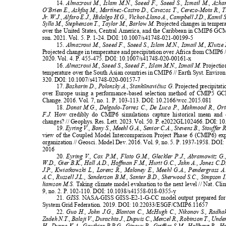
14.
Almazroui M., Islam M.N., Saeed F., Saeed S., Ismail M., Azha
O’Brien E., Ashfaq M., Martínez-Castro D., Cavazos T., Cerezo-Mota R., 
Jr. W.J., Alfaro E.J., Hidalgo H.G., Vichot-Llano A., Campbell J.D., Kamil
Sylla M., Stephenson T., Taylor M., Barlow M.
Projected changes in temper
over the United States, Central America, and the Caribbean in CMIP6 GCM
ron. 2021. Vol. 5. P. 1-24. DOI: 10.1007/s41748-021-00199-5
15.
Almazroui M., Saeed F., Saeed S., Islam M.N., Ismail M., Kluts
Projected change in temperature and precipitation over Africa from CMIP6 
2020. Vol. 4. P. 455-475. DOI: 10.1007/s41748-020-00161-x
16.
Almazroui M., Saeed S., Saeed F., Islam M.N., Ismail M.
Projectio
temperature over the South Asian countries in CMIP6 // Earth Syst. Environ
320. DOI: 10.1007/s41748-020-00157-7
17.
Basharin D., Polonsky A., Stankūnavičius G.
Projected precipitat
over Europe using a performance-based selection method of CMIP5 G
Change. 2016. Vol. 7, no. 1. P. 103-113. DOI: 10.2166/wcc.2015.081
18.
Donat M.G., Delgado-Torres C., De Luca P., Mahmood R., Or
F.J.
How credibly do CMIP6 simulations capture historical mean and 
changes? // Geophys. Res. Lett. 2023. Vol. 50. P. e2022GL102466. DOI:
19.
Eyring V., Bony S., Meehl G.A., Senior C.A., Stevens B., Stouffer 
view of the Coupled Model Intercomparison Project Phase 6 (CMIP6) ex
organization // Geosci. Model Dev. 2016. Vol. 9, no. 5. P. 1937-1958. DO
2016
20.
Eyring V., Cox P.M., Flato G.M., Gleckler P.J., Abramowitz G.
W.D., Gier B.K., Hall A.D., Hoffman F.M., Hurtt G.C., Jahn A., Jones C.D
J.P., Kwiatkowski L., Lorenz R., Maloney E., Meehl G.A., Pendergrass 
A.C., Russell J.L., Sanderson B.M., Santer B.D., Sherwood S.C., Simpson I.
liamson M.S.
Taking climate model evaluation to the next level // Nat. C
9, no. 2. P. 102-110. DOI: 10.1038/s41558-018-0355-y
21.
GISS.
NASA-GISS GISS-E2-1-G-CC model output prepared f
System Grid Federation. 2019. DOI: 10.22033/ESGF/CMIP6.11657
22.
Guo H., John J.G., Blanton C., McHugh C., Nikonov S., Radha
Zadeh N.T., Balaji V., Durachta J., Dupuis C., Menzel R., Robinson T., Un
H., Dunne K.A., Gauthier P.P.G., Ginoux P., Griffies S.M., Hallberg R., 