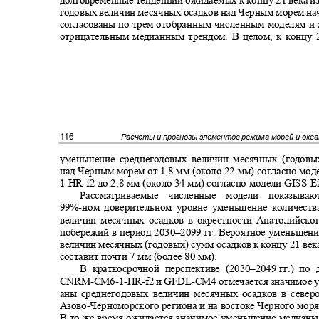
годовых величин месячных осадков над Черным морем на
согласованы по трем отобранным численным моделям и
отрицательным медианным трендом. В целом, к концу 
116
Расчеты и прогнозы элементов режима морей и оке
уменьшение среднегодовых величин месячных (годов
над Черным морем от 1,8 мм (около 22 мм) согласно мо
1-HR-f
2 до 2,8 мм (около 34 мм) согласно модели
GISS-E
Рассматриваемые численные модели показы
99%-
ном доверительном уровне уменьшение количест
величин месячных осадков в окрестности Анатолийско
побережий в период 2030
–
2099 гг. Вероятное уменьшен
величин месячных (годовых) сумм осадков к концу 21 век
составит почти 7 мм (более 80 мм).
В краткосрочной перспективе (2030
–2049
гг.) п
CNRM-CM6-1-HR-f
2 и
GFDL-CM
4 отмечается значимое
аны среднегодовых величин месячных осадков в север
Азово
-
Черноморского региона и на востоке Черного моря
В то же время ожидается значимое уменьшение медианы