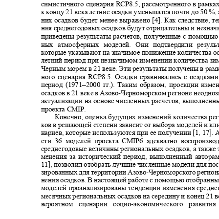
симистичного сценария RCP8.5, рассмотренного в рамк
к концу 21 века летние осадки уменьшатся почти до 50 %,
них осадков будет менее выражено [4]. Как следствие, 
ния среднегодовых осадков будут отрицательны и незнач
приведены результаты расчетов, полученные с помощью
ных атмосферных моделей. Они подтвердили резуль
которые указывают на значимое понижение количества ос
летний период при незначимом изменении количества зи
Черным морем в 21 веке. Эти результаты получены в ра
ного сценария RCP8.5. Осадки сравнивались с осадка
период (1971
–
2000 гг.). Таким образом, проекции изм
осадков в 21 веке в Азово
-
Черноморском регионе неодно
актуализации на основе численных расчетов, выполнен
проекта
CMIP.
Конечно, оценка будущих изменений количества ре
ков в решающей степени зависит от выбора моделей и к
нариев, которые используются при ее получении [1, 17].
сти 36 моделей проекта
CMIP
6 адекватно воспроизв
среднегодовые величины региональных осадков, а также
менения за исторический период, выполненный автора
11], позволил отобрать лучшие численные модели для п
зированных для территории Азово
-
Черноморского регион
нения осадков. В настоящей работе с помощью отобранн
моделей проанализированы тенденции изменения средн
месячных региональных осадков на середину и конец 21 
вероятном сценарии социо
-
экономического развит