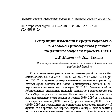
Гидрометеорологические исследования и прогнозы
. 2025.
№
2 (396)
. С
.
DOI: https://doi.org/10.37162/2618-9631-2025-2-105-120
УДК
551.515.4
Тенденции изменения среднегодовых 
в Азово
-
Черноморском регион
по данным моделей проекта
CMI
А.Б. Полонский, П.А. Сухонос
Институт природно
-
технических систем, г. Севастопол
apolonsky5@mail.ru
С использованием результатов численных расчётов по глоб
ским моделям
CNRM-CM6-1-HR-f2, GFDL-CM
4 и
GISS-E2-1-G-p
3
ект
CMIP6,
получены проекции изменения количества среднего
сячных сумм осадков для Азово
-
Черноморского региона в 2
вероятного климатического сценария
SSP2-4.5.
Модели
,
выбра
36
глобальных численных моделей
,
адекватно воспроизводят 
Азово
-
Черноморским регионом. Рассчитаны тенденции измене
величин месячных сумм осадков в период
2030–
2099 г
г
. и
и
зменен
ков в краткосрочной
(2030–
2049 г
г
.
), среднесрочной
(2060–
2079 г
г
(2080–
2099 г
г
.
) перспективе по отношению к базовому периоду
(1
лучено, что в среднем над Черным морем к концу 21 века вероятн
негодовых величин месячных сумм осадков от 1,8 мм (согласно мо