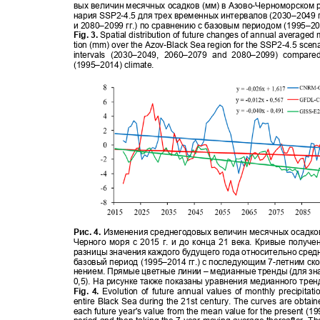
вых величин месячных осадков (мм) в Азово
-
Черноморском р
нария S
SP2-
4.5 для трех временных интервалов (2030
–
2049 г
и 2080
–
2099 гг.) по сравнению с базовым периодом (1995
–
20
Fig. 3.
Spatial distribution of future changes of annual averaged
tion (mm) over the Azov-Black Sea region for the SSP2-4.5 scena
intervals (2030–2049, 2060–2079 and 2080–2099) compar
(1995–2014) climate.
Рис. 4.
Изменения среднегодовых величин месячных осадко
Черного моря с 2015 г. и до конца 21 века. Кривые получ
разницы значения каждого будущего года относительно сред
базовый период (1995
–
2014 гг.) с последующим 7
-
летним ск
нением. Прямые цветные линии
–
медианные тренды (для зн
0,5). На рисунке также показаны уравнения медианного тре
Fig. 4.
Evolution of future annual values of monthly precipita
entire Black Sea during the 21st century. The curves are obtai
each future year's value from the mean value for the present (