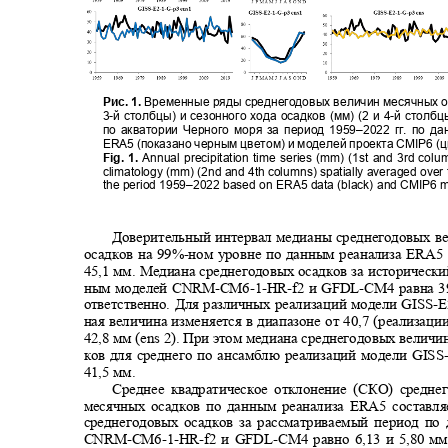
Рис. 1.
Временные ряды среднегодовых величин месячных о
3-
й столбцы) и сезонного хода осадков (мм) (2 и 4
-
й столбц
по акватории Черного моря за период 1959
–
2022 гг. по 
ERA5 (показано черным цветом) и моделей проекта CMIP6 (
Fig. 1.
Annual precipitation time series (mm) (1st and 3rd co
climatology (mm) (2nd and 4th columns) spatially averaged over
the period 1959–2022 based on ERA5 data (black) and CMIP6 m
Доверительный интервал медианы среднегодовых 
осадков на 99%
-
ном уровне по данным реанализа ERA5 с
45,1
мм. Медиана среднегодовых осадков за историческ
ным моделей
CNRM-CM6-1-HR-f
2 и
GFDL-CM
4 равна 3
ответственно. Для различных реализаций модели
GISS-E
ная величина изменяется в диапазоне от 40,7 (реализаци
42,8 мм (
ens
2). При этом медиана среднегодовых велич
ков для среднего по ансамблю реализаций модели
GISS-
41,5 мм.
Среднее квадратическое отклонение (СКО) средн
месячных осадков по данным реанализа ERA5 составля
среднегодовых осадков за рассматриваемый период п
CNRM-CM6-1-HR-f
2 и
GFDL-CM
4 равно 6,13 и 5,8
0
мм