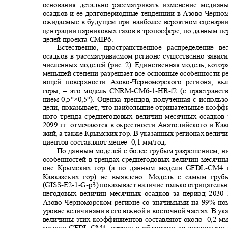
основания детально рассматривать изменение медиа
осадков и ее долгопериодные тенденции в Азово
-
Черном
ожидаемые в будущем при наиболее вероятном сценари
центрации парниковых газов в тропосфере, по данным 
делей проекта
CMIP6.
Естественно, пространственное распределение
осадков в рассматриваемом регионе существенно зави
численных моделей (рис. 2). Единственная модель, кото
меньшей степени разрешает все основные особенности 
ющей поверхности Азово
-
Черноморского региона, 
горы,
–
это модель
CNRM-CM6-1-HR-f
2 (с пространс
нием 0,5°×0,5°). Оценка трендов, полученная с исполь
дели, показывает, что наибольшие отрицательные коэф
ного тренда среднегодовых величин месячных осадков 
2099 гг. отмечаются в окрестности Анатолийского и Ка
жий, а также Крымских гор. В указанных регионах вели
циентов составляют менее
-
0,1 мм/год.
По данным моделей с более грубым разрешением, 
особенностей в трендах среднегодовых величин месячн
оне Крымских гор (а по данным модели
GFDL-CM
4 
Кавказских гор) не выявлено. Модель с самым гр
(GISS-E2-1-G-p
3) показывает наличие только отрицатель
негодовых величин месячных осадков за период 2030
–
Азово
-
Черноморском регионе со значимыми на 99%
-
но
уровне величинами в его южной и восточной частях. В у
величины этих коэффициентов составляют около
-
0,2 м
модели
GFDL-CM
4, наряду с областями со значимым