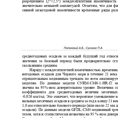
разрешением (2°×2,5°) междесятилетняя изменчивост
значительно меньшей амплитудой. Отметим, что для ф
сивной межгодовой изменчивости временные ряды ра
Полонский А.Б., Сухонос П.А.
среднегодовых осадков за каждый будущий год относ
значения за базовый период были предварительно с
скользящим средним.
Наряду с междесятилетней изменчивостью, временна
негодовых осадков для Черного моря в течение 21 век
отрицательным медианным трендом по всем анализи
моделям. По данным модели
CNRM-CM6-1-HR-f
2 м
значим на 95%
-
ном доверительном уровне. Величина 
коэффициента для среднегодовых величин месячн
-0,026
мм/год. Это означает, что вероятное уменьшение 
нальных месячных осадков в среднем за год к концу 21 ве
1,8 мм относительно базового периода (или около 22 мм
осадков). По данным модели
GFDL-CM
4 медианный тре
телен, хотя и статистически незначим на 95 %
-
ном довер