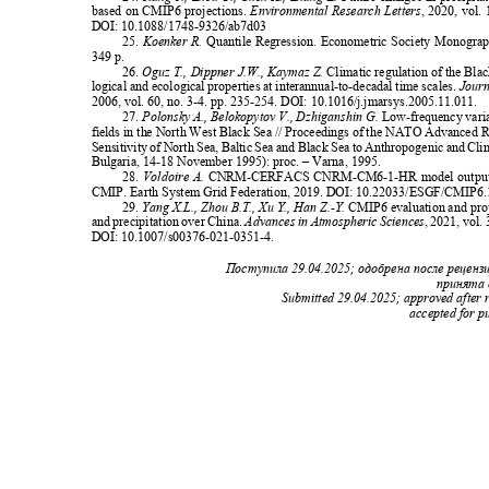
based on CMIP6 projections.
Environmental Research Letters
, 2020, vol.
DOI: 10.1088/1748-9326/ab7d03
25.
Ko
е
nk
е
r R.
Quantil
е
R
е
gr
е
ssion.
Ес
onometri
с
So
с
i
е
ty Monograp
349 p.
26.
Oguz T., Dippner J.W., Kaymaz Z.
Climatic regulation of the Bl
logical and ecological properties at interannual-to-decadal time scales.
Journ
2006, vol. 60, no. 3-4. pp. 235-254. DOI: 10.1016/j.jmarsys.2005.11.011.
27.
Polonsky A., Belokopytov V., Dzhiganshin G.
Low-frequency varia
fields in the North West Black Sea // Proceedings of the NATO Advance
Sensitivity of North Sea, Baltic Sea and Black Sea to Anthropogenic and Cl
Bulgaria, 14-18 November 1995): proc. – Varna, 1995.
28.
Voldoire A.
CNRM-CERFACS CNRM-CM6-1-HR model output 
CMIP. Earth System Grid Federation, 2019. DOI: 10.22033/ESGF/CMIP
29.
Yang X.L., Zhou B.T., Xu Y., Han Z.-Y.
CMIP6 evaluation and pro
and precipitation over China.
Advances in Atmospheric Sciences
, 2021, vol.
DOI: 10.1007/s00376-021-0351-4.
Поступила
29.04.2025;
одобрена после реценз
принята 
Submitted 29.04.2025; approved after
accepted for p