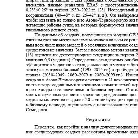
влекались данные реанализа ERA5 с пространстве
0,25°×0,25° за период 1959
–2022
гг. [23]. Исследуемый
координатами (40
–
48° с.
ш. 26
–
42° в.
д.). Он выбирал
чтобы охватить не только всю Азово
-
Черноморскую аква
легающие районы суши, на которых формируется значит
гионального речного стока.
По данным об осадках, полученных по модели
GISS
считаны средние месячные суммы осадков по всем ее реа
ным всех численных моделей о месячных величинах оса
среднегодовые значения. Затем с помощью метода квант
[13] оценены их долгопериодные тенденции за период 
квантиля 0,5 (медиана). Определение стандартных ошибо
эффициентов медианного тренда выполнено методом бутс
этого рассмотрены базовый (1995
–
2014 гг.) и три буду
тервала (2030
–2049, 2060–
2079 и 2080
–2099
гг.). Изм
осадков в Азово
-
Черноморском регионе в 21 веке рассчи
ность между медианными значениями климатической пе
щие периоды и ее значениями в базовом периоде. Стат
мость полученных разностных величин, представляющих
медианы количества осадков в 20
–
летние будущие перио
к базовому периоду, оценивалась с использованием ст
Стьюдента.
Результаты
Перед тем, как перейти к анализу долгопериодных 
ния среднегодовых осадков рассмотрим временные ря