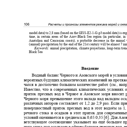
106
Расчеты и прогнозы элементов режима морей и оке
model data) to 2,8 mm (based on the GISS-E2-1-G-p3 model data) is ex
time, in certain areas of the Azov-Black Sea region (in particular, in
Anatolian and Caucasian coasts), a probable decrease in the annua
(annual) precipitation by the end of the 21st century will be almost 
Keywords:
annual precipitation, climate projections, long-term tren
Black Sea
Введение
Водный баланс Черного и Азовского морей в услови
вероятных будущих климатических изменений на протяже
чался в достаточно большом количестве работ (см., напр
Известно, что в современных климатических условиях
приток пресных вод в Черное и Азовское моря вносит
Черного моря превышение этого вклада над вкладом ос
различных авторов составляет от 1,2 до 2,9 раз. Если 
поверхностный приток пресных вод в этот водоём за 
речного стока и осадков в этот приток для современ
условий оценивается в среднем как 0,65:0,35 [6]. Для Аз
ветствующее соотношение указывает на ещё большее п
ного стока над осадками в общем балансе пресных вод, ч