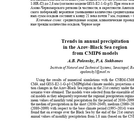
1-HR-f
2) до 2,8 мм (согласно модели
GISS-E2-1-G-p
3). При этом в
Азово
-
Черноморского региона (в частности, в окрестности Анато
ского побережий) вероятное уменьшение количества среднегодов
ных сумм осадков составит к концу 21 века почти 7 мм, годовых ‒
Ключевые слова:
среднегодовые осадки, климатические проек
ные тренды количества осадков, Черное море
Trends in annual precipitation
in the Azov-Black Sea region
from CMIP6 models
A.B. Polonsky, P.A. Sukhonos
Institute of Natural and Technical Systems, Sevastopol, 
apolonsky5@mail.ru
Using the results of numerical simulations with the CNRM-
CM4, and GISS-E2-1-G-p3 CMIP6global climate models, projections o
tion changes in the Azov-Black Sea region in the 21st century under t
scenario were obtained. The models were selected from the ensemble o
cal models as they adequately represent the regional precipitation regi
mean values of monthly total precipitation for the period of 2030–209
the median of precipitation in the short (2030–2049), medium (2060–2
(2080–2099) with respect to the base climate period (1995–2014) were
found that on average over the Black Sea by the end of the 21st centur
annual values of monthly precipitation from 1,8 mm (based on th