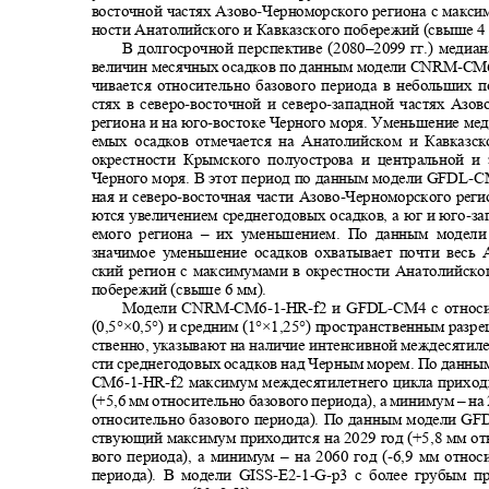
восточной частях Азово
-
Черноморского региона с макси
ности Анатолийского и Кавказского побережий (свыше 4
В долгосрочной перспективе (2080
–
2099 гг.) меди
величин месячных осадков по данным модели
CNRM-CM6
чивается относительно базового периода в небольших
стях в северо
-
восточной и северо
-
западной частях Азов
региона и на юго
-
востоке Черного моря. Уменьшение ме
емых осадков отмечается на Анатолийском и Кавказс
окрестности Крымского полуострова и центральной и
Черного моря. В этот период по данным модели
GFDL-C
ная и северо
-
восточная части Азово
-
Черноморского реги
ются увеличением среднегодовых осадков, а юг и юго
-
за
емого региона
–
их уменьшением. По данным модел
значимое уменьшение осадков охватывает почти весь 
ский регион с максимумами в окрестности Анатолийско
побережий (свыше 6 мм).
Модели
CNRM-CM6-1-HR-f
2 и
GFDL-CM
4 с отно
(0,5°×0,5°) и средним (1°×1,25°) пространственным разр
ственно, указывают на наличие интенсивной междесятил
сти среднегодовых осадков над Черным морем. По данн
CM6-1-HR-f
2 максимум междесятилетнего цикла приход
(+5,6 мм относительно базового периода), а минимум
–
на 
относительно базового периода). По данным модели
GF
ствующий максимум приходится на 2029 год (+5,8 мм о
вого периода), а минимум
–
на 2060 год (
-
6,9 мм относ
периода). В модели
GISS-E2-1-G-p
3 с более грубым 