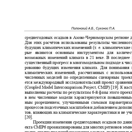
Полонский А.Б., Сухонос П.А.
среднегодовых осадков в Азово
-
Черноморском регионе д
Для этих расчётов использованы результаты численно
будущих климатических изменений (т. е. климатические
рые являются основным инструментом для колич
возможных изменений климата в 21 веке. В последнее
существенный прогресс в многомодельном подходе к чи
рованию будущих изменения климата. Для понимания
климатических изменений, рассчитанных с использо
численных моделей по определенным сценарным траек
ется международный исследовательский проект сравнен
(Coupled Model Intercomparison Project, CMIP) [19]. К н
выполнены расчеты по результатам 6
-
й фазы этого прое
в нем численные модели характеризуются повышенны
ным разрешением, улучшенными схемами параметри
процессов подсеточных масштабов и добавлением допол
тов, влияющих на климатические характеристики и не у
[20].
Проекции изменения среднегодовых осадков по дан
екта
CMIP
6 проанализированы для многих регионов земн