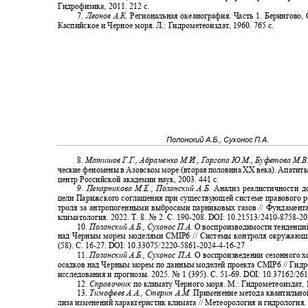
Гидрофизика, 2011. 212 с.
7.
Леонов А.К.
Региональная океанография. Часть 1. Берингово,
Каспийское и Черное моря. Л.: Гидрометеоиздат, 1960. 765 с.
Полонский А.Б., Сухонос П.А.
8.
Матишов Г.Г., Абраменко М.И., Гаргопа Ю.М., Буфетова М.В
ческие феномены в Азовском море (вторая половина XX века). Апати
центр Российской академии наук, 2003. 441 с.
9.
Пекарникова М.Е., Полонский А.Б.
Анализ реалистичности 
цели Парижского соглашения при существующей системе правового р
троля за антропогенными выбросами парниковых газов // Фундамен
климатология. 2022. Т. 8. № 2. С. 190
-208. DOI: 10.21513/2410-8758-2
10.
Полонский А.Б., Сухонос П.А.
О воспроизводимости тенденци
над Черным морем моделями CMIP6 // Системы контроля окружающ
(58). С. 16
-27. DOI: 10.33075/2220-5861-2024-4-16-27
11.
Полонский А.Б., Сухонос П.А.
О воспроизведении сезонного 
осадков над Черным морем по данным моделей проекта CMIP6 // Гид
исследования и прогнозы. 2025. № 1 (395). С. 51
-69. DOI: 10.37162/26
12.
Справочник
по климату Черного моря. М.: Гидрометеоиздат, 
13.
Тимофеев А.А., Стерин А.М.
Применение метода квантильно
лиза изменений характеристик климата // Метеорология и гидрология. 