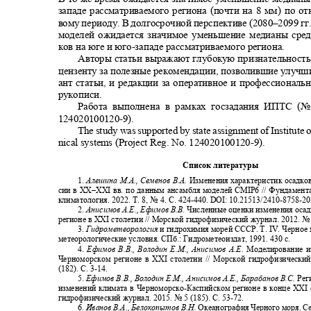
западе рассматриваемого региона (почти на 8 мм) по 
вому периоду. В долгосрочной перспективе (2080
–
2099 гг
моделей ожидается значимое уменьшение медианы сре
ков на юге и юго
-
западе рассматриваемого региона.
Авторы статьи выражают глубокую признательност
цензенту за полезные рекомендации, позволившие улучш
ант статьи, и редакции за оперативное и профессионал
рукописи.
Работа выполнена в рамках госзадания ИПТС (
124020100120-9).
The study was supported by state assignment of Institute 
nical systems (Project Reg. No. 124020100120-9).
Список литературы
1.
Алешина М.А., Семенов В.А.
Изменения характеристик осадко
сии в XX
–
XXI вв. по данным ансамбля моделей CMIP6 // Фундамен
климатология. 2022. Т. 8, № 4. С. 424
-440. DOI: 10.21513/2410-8758-2
2.
Анисимов А.Е., Ефимов В.В.
Численные оценки изменения оса
регионе в
XXI
столетии // Морской гидрофизический журнал. 2012. № 
3.
Гидрометеорология
и гидрохимия морей СССР. Т.
IV
. Черное
метеорологические условия. СПб.: Гидрометеоиздат, 1991. 430 с.
4.
Ефимов В.В., Володин Е.М., Анисимов А.Е.
Моделирование 
Черноморском регионе в XXI столетии // Морской гидрофизически
(182). С. 3
-14.
5.
Ефимов В.В., Володин Е.М., Анисимов А.Е., Барабанов В.С.
Рег
изменений климата в Черноморско
-
Каспийском регионе в конце XXI
гидрофизический журнал. 2015. № 5 (185). С. 53
-72.
6.
Иванов В.А., Белокопытов В.Н.
Океанография Черного моря. 