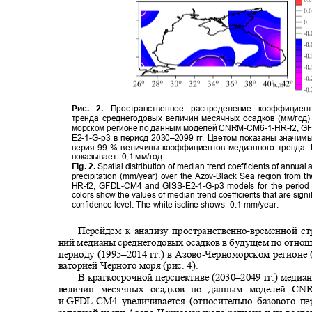
Рис. 2.
Пространственное распределение коэффици
тренда среднегодовых величин месячных осадков (мм/год)
морском регионе по данным моделей
CNRM-CM6-1-HR-f2, G
E2-1-G-p
3 в период 2030
–
2099 гг. Цветом показаны значим
верия 99 % величины коэффициентов медианного тренда.
показывает
-0,1
мм
/
год
.
Fig. 2.
Spatial distribution of median trend coefficients of annu
precipitation (mm/year) over the Azov-Black Sea region fro
HR-f2, GFDL-CM4 and GISS-E2-1-G-p3 models for the perio
colors show the values of median trend coefficients that are sign
confidence level. The white isoline shows -0.1 mm/year.
Перейдем к анализу пространственно
-
временной с
ний медианы среднегодовых осадков в будущем по отно
периоду (1995
–
2014 гг.) в Азово
-
Черноморском регионе (
ваторией Черного моря (рис. 4).
В краткосрочной перспективе (2030
–
2049 гг.) меди
величин месячных осадков по данным моделей
CNR
и
GFDL-CM
4 увеличивается (относительно базового пе