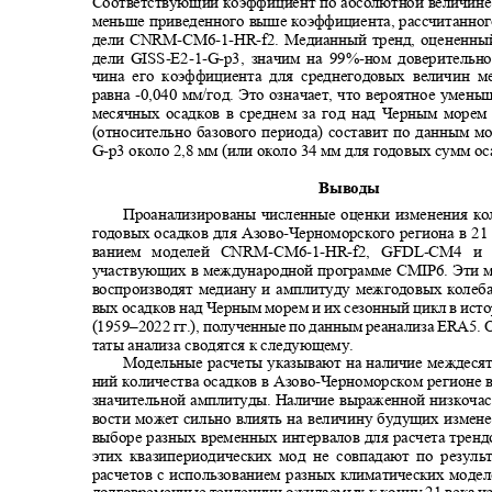
Соответствующий коэффициент по абсолютной величин
меньше приведенного выше коэффициента, рассчитанно
дели
CNRM-CM6-1-HR-f
2. Медианный тренд, оцененн
дели
GISS-E2-1-G-p
3, значим на 99%
-
ном доверительн
чина его коэффициента для среднегодовых величин 
равна
-
0,040 мм/год. Это означает, что вероятное умен
месячных осадков в среднем за год над Черным морем
(относительно базового периода) составит по данным м
G-p
3 около 2,8 мм (или около 34 мм для годовых сумм о
Выводы
Проанализированы численные оценки изменения ко
годовых осадков для Азово
-
Черноморского региона в 21
ванием моделей
CNRM-CM6-1-HR-f2, GFDL-CM
4 
участвующих в международной программе CMIP6. Эти 
воспроизводят медиану и амплитуду межгодовых колеб
вых осадков над Черным морем и их сезонный цикл в ис
(1959–
2022 гг.), полученные по данным реанализа
ERA
5. 
таты анализа сводятся к следующему.
Модельные расчеты указывают на наличие междеся
ний количества осадков в Азово
-
Черноморском регионе в
значительной амплитуды. Наличие выраженной низкоча
вости может сильно влиять на величину будущих измен
выборе разных временных интервалов для расчета трен
этих квазипериодических мод не совпадают по резул
расчетов с использованием разных климатических моде
долговременные тенденции ожидаемых к концу 21 века и