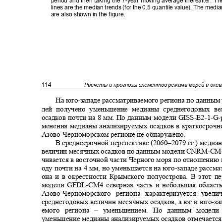
period and then taking the 7-year moving average thereafter. Th
lines are the median trends (for the 0.5 quantile value). The med
are also shown in the figure.
114
Расчеты и прогнозы элементов режима морей и оке
На юго
-
западе рассматриваемого региона по данны
лей получено уменьшение медианы среднегодовых 
осадков почти на 8 мм. По данным модели
GISS-E2-1-G-
менения медианы анализируемых осадков в краткосрочн
Азово
-
Черноморском регионе не обнаружено.
В среднесрочной перспективе (2060
–
2079 гг.) меди
величин месячных осадков по данным модели
CNRM-CM6
чивается в восточной части Черного моря по отношению
оду почти на 4 мм, но уменьшается на юго
-
западе рассм
она и в окрестности Крымского полуострова. В этот 
модели
GFDL-CM
4 северная часть и небольшая област
Азово
-
Черноморского региона характеризуется уве
среднегодовых величин месячных осадков, а юг и юго
-
за
емого региона
–
уменьшением. По данным модел
уменьшение медианы анализируемых осадков отмечается