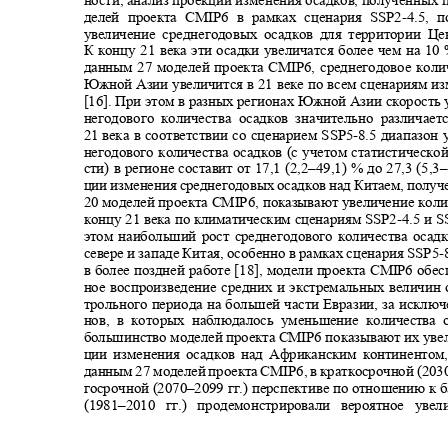
ности, анализ проекций изменения осадков, полученных
делей проекта
CMIP
6 в рамках сценария
SSP2-
4.5, 
увеличение среднегодовых осадков для территории Ц
К концу 21 века эти осадки увеличатся более чем на 10
данным 27 моделей проекта
CMIP
6, среднегодовое кол
Южной Азии увеличится в 21 веке по всем сценариям и
[16]. При этом в разных регионах Южной Азии скорость
негодового количества осадков значительно различае
21
века в соответствии со сценарием
SSP5-
8.5 диапазон
негодового количества осадков (с учетом статистическ
сти) в регионе составит от
17,1 (2,2–
49,1) % до 27,3 (5,3
–
ции изменения среднегодовых осадков над Китаем, полу
20
моделей проекта CMIP6, показывают увеличение коли
концу 21 века по климатическим сценариям
SSP2-
4.5 и 
этом наибольший рост среднегодового количества оса
севере и западе Китая, особенно в рамках сценария SSP5
-
в более поздней работе [18], модели проекта
CMIP
6 обе
ное воспроизведение средних и экстремальных величин
трольного периода на большей части Евразии, за исклю
нов, в которых наблюдалось уменьшение количества 
большинство моделей проекта
CMIP
6 показывают их уве
ции изменения осадков над Африканским континенто
данным 27 моделей проекта
CMIP
6, в краткосрочной (203
госрочной (2070
–2099
гг.) перспективе по отношению к
(1981–
2010 гг.) продемонстрировали вероятное ув