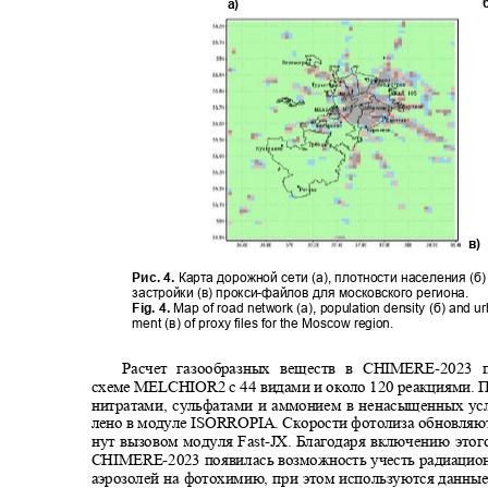
а
)
в)
Рис. 4.
Карта дорожной сети (а), плотности населения (б
застройки (в) прокси
-
файлов для московского региона.
Fig. 4.
Map of road network (a), population density (
б
) and u
ment (
в
) of proxy files for the Moscow region.
Расчет газообразных веществ в CHIMERE
-2023
схем
e MELCHIOR
2 с 44 видами и около 120 реакциями
.
П
нитратами, сульфатами и аммонием в ненасыщенных ус
лено в модуле ISORROPIA. Скорости фотолиза обновляю
нут вызовом модуля Fast
-JX.
Благодаря включению этог
CHIMERE-
2023 появилась возможность учесть радиаци
аэрозолей на фотохимию, при этом используются данны