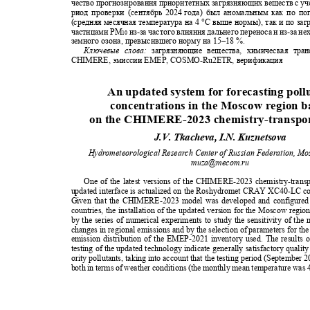
чество прогнозирования приоритетных загрязняющих веществ с уче
риод проверки (сентябрь 2024
года) был аномальным как по п
(средняя месячная температура на 4 °С выше нормы), так и по з
частицами РМ
из
-
за частого влияния дальнего переноса и из
-
за не
10
земного озона, превысившего норму на 15‒18 %.
Ключевые слова:
загрязняющие вещества, химическая тр
CHIMERE, эмиссии ЕМЕР,
COSMO-Ru2ETR
, верификация
An updated system for forecasting pol
concentrations in the Moscow region 
on the CHIMERE-2023 chemistry-transpo
J.V. Tkacheva, I.N. Kuznetsova
Hydrometeorological Research Center of Russian Federation, M
muza@mecom.ru
One of the latest versions of the CHIMERE-2023 chemistry-tran
updated interface is actualized on the Roshydromet CRAY XC40-LC c
Given that the CHIMERE-2023 model was developed and configured
countries, the installation of the updated version for the Moscow reg
by the series of numerical experiments to study the sensitivity of th
changes in regional emissions and by the selection of parameters for th
emission distribution of the EMEP-2021 inventory used. The results 
testing of the updated technology indicate generally satisfactory quality
ority pollutants, taking into account that the testing period (Septembe
both in terms of weather conditions (the monthly mean temperature was 4