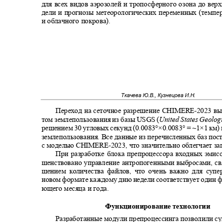
для всех видов аэрозолей и тропосферного озона до ве
дели и прогнозы метеорологических переменных (темпе
и облачного покрова).
Ткачева Ю.В., Кузнецова И.Н.
Переход на сеточное разрешение
CHIMERE-
2023 вы
том землепользования из базы
USGS (
United States Geolog
решением 30 угловых секунд (0.0083°×0.0083° = ~1×1 км)
землепользования
.
Все данные из перечисленных баз пос
с моделью
CHIMERE-
2023, что значительно облегчает з
При разработке блока препроцессора входных эми
шенствовано управление антропогенными выбросами, св
шением количества файлов, что очень важно для суп
новом формате каждому дню недели соответствует один ф
ющего месяца и года.
Функционирование технологии
Разработанные модули препроцессинга позволили с