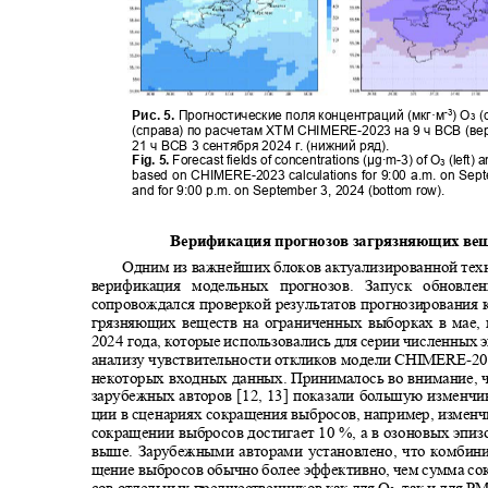
Рис. 5.
Прогностические поля концентраций (мкг·м
) O
(
-3
3
(справа) по расчетам ХТМ
CHIMERE-
2023 на 9 ч ВСВ (ве
21 ч ВСВ 3 сентября 2024 г
.
(нижний ряд).
Fig. 5.
Forecast fields of concentrations (
μ
g·m-3) of O
(left)
3
based on CHIMERE-2023 calculations for 9:00 a.m. on Sep
and for 9:00 p.m. on September 3, 2024 (bottom row).
Верификация прогнозов загрязняющих ве
Одним из важнейших блоков актуализированной тех
верификация модельных прогнозов. Запуск обновл
сопровождался проверкой результатов прогнозирования
грязняющих веществ на ограниченных выборках в мае,
2024
года, которые использовались для серии численных
анализу чувствительности откликов модели
CHIMERE-2
некоторых входных данных. Принималось во внимание, 
зарубежных авторов
[12, 13]
показали большую изменчи
ции в сценариях сокращения выбросов, например, измен
сокращении выбросов достигает 10 %, а в озоновых эпи
выше. Зарубежными авторами установлено, что комбин
щение выбросов обычно более эффективно, чем сумма с
сов отдельных предшественников как для
O
, так и для
P