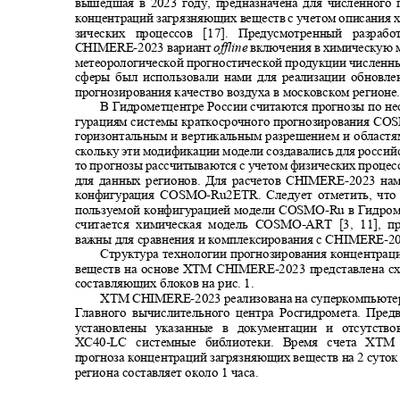
вышедшая в 2023 году, предназначена для численного
концентраций загрязняющих веществ с учетом описания 
зических процессов [17]. Предусмотренный разр
CHIMERE-
2023 вариант
offline
включения в химическую 
метеорологической прогностической продукции численн
сферы был использовали нами для реализации обновл
прогнозирования качество воздуха в московском регион
В Гидрометцентре России считаются прогнозы по н
гурациям системы краткосрочного прогнозирования
COS
горизонтальным и вертикальным разрешением и областя
скольку эти модификации модели создавались для росси
то прогнозы рассчитываются с учетом физических проце
для данных регионов. Для расчетов
CHIMERE-
2023 на
конфигурация
COSMO-Ru2ETR
. Следует отметить, чт
пользуемой конфигурацией модели
COSMO-Ru
в Гидро
считается химическая модель
COSMO-ART
[3, 11], 
важны для сравнения и комплексирования с
CHIMERE-2
Структура технологии прогнозирования концентра
веществ на основе ХТМ
CHIMERE-
2023 представлена с
составляющих блоков на рис. 1.
ХТМ
CHIMERE-
2023 реализована на суперкомпьюте
Главного вычислительного центра Росгидромета. Пре
установлены указанные в документации и отсутств
XC40-LC
системные библиотеки. Время счета ХТ
прогноза концентраций загрязняющих веществ на 2 суто
региона составляет около 1 часа.