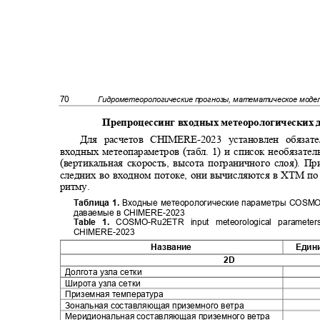
70
Гидрометеорологические прогнозы, математическое мод
Препроцессинг входных метеорологических
Для расчетов
CHIMERE-2023
установлен обяза
входных метеопараметров (табл. 1) и список необязат
(вертикальная скорость, высота пограничного слоя)
.
Пр
следних во входном потоке, они вычисляются в ХТМ по
ритму.
Таблица 1.
Входные метеорологические параметры
COSMO
даваемые в
CHIMERE-2023
Table 1.
COSMO-Ru2ETR input meteorological paramete
CHIMERE-2023
Название
Един
2D
Долгота узла сетки
Широта узла сетки
Приземная температура
Зональная составляющая приземного ветра
Меридиональная составляющая приземного ветра