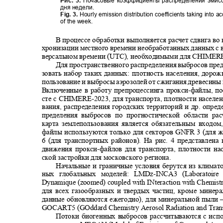
Рис. 3.
Почасовые коэффициенты распределения эмис
дня недели.
Fig. 3.
Hourly emission distribution coefficients taking into 
of the week.
В процессе обработки выполняется расчет сдвига во
хронизации местного времени необработанных данных с 
версальном времени (UTC), необходимыми для CHIMER
Для пространственного распределения выбросов пре
зовать набор таких данных: плотность населения, дорож
пользование и выбросы аэрозолей от сжигания древесины
Включенные в работу препроцессинга прокси
-
файлы, п
сте с
CHIMERE-202
3, для транспорта, плотности населе
вания, распределения городских территорий и др. опре
пределения выбросов по прогностической области р
карта землепользования является обязательным входом
файлы используются только для секторов GNFR 3 (для 
6 (для транспортных районов). На рис. 4 представлен
движения прокси
-
файлов для транспорта, плотности н
ской застройки для московского региона.
Начальные и граничные условия берутся из климат
ных глобальных моделей: LMDz
-INCA3 (Laboratoir
Dynamique (zoomed) coupled with INteraction with Chemistr
для всех газообразных и твердых частиц, кроме мине
данные обновляются ежегодно), для минеральной пыли
GOCART5 (GOddard Chemistry Aerosol Radiation and Tran
Потоки биогенных выбросов рассчитываются с исп