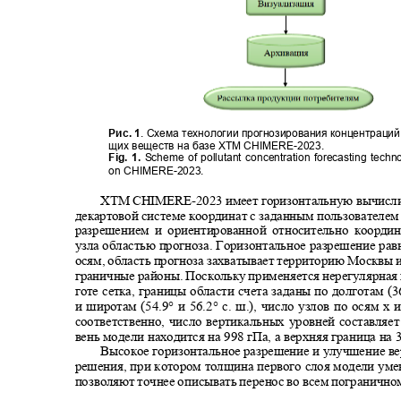
Рис. 1
. Схема технологии прогнозирования концентраци
щих веществ на базе ХТМ CHIMERE
-2023.
Fig. 1.
Scheme of pollutant concentration forecasting tec
on CHIMERE-2023.
XTM CHIMERE-
2023 имеет горизонтальную вычисл
декартовой системе координат с заданным пользователе
разрешением и ориентированной относительно коорди
узла областью прогноза. Горизонтальное разрешение ра
осям, область прогноза захватывает территорию Москвы
граничные районы. Поскольку применяется нерегулярная
готе сетка, границы области счета заданы по долготам (36
и широтам (54.9° и 56.2° с. ш.), число узлов по осям х
соответственно, число вертикальных уровней составляе
вень модели находится на 998 гПа, а верхняя граница на
Высокое горизонтальное разрешение и улучшение в
решения, при котором толщина первого слоя модели ум
позволяют точнее описывать перенос во всем пограничном