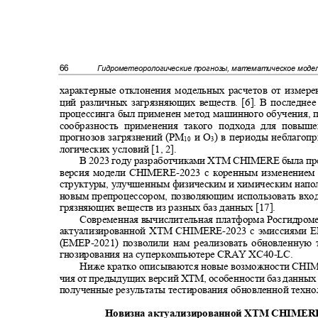
66
Гидрометеорологические прогнозы, математическое мод
характерные отклонения модельных расчетов от измер
ций различных загрязняющих веществ. [6]. В последне
процессинга был применен метод машинного обучения, 
сообразность применения такого подхода для повы
прогнозов загрязнений (РМ
и О
)
в периоды неблагоп
10
3
логических условий [1, 2].
В 2023 году разработчиками ХТМ
CHIMERE
была пр
версия модели
CHIMERE-
2023 с коренным изменение
структуры, улучшенным физическим и химическим напо
новым препроцессором, позволяющим использовать вхо
грязняющих веществ из разных баз данных [17].
Современная вычислительная платформа Росгидром
актуализированной
XTM CHIMERE-
2023 c эмиссиями
E
(EMEP-
2021) позволили нам реализовать обновленную
гнозирования на суперкомпьютере
CRAY XC40-LC.
Ниже кратко описываются новые возможности
CHIM
чия от предыдущих версий ХТМ, особенности баз данных
полученные результаты тестирования обновленной техн
Новизна актуализированной ХТМ
CHIMER