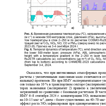
а)
Рис. 6.
Временная динамика температуры (ºС), направления 
(м·с
) в нижнем 500
-
метровом слое, давления (гПа), высот
-1
том температуры в слое 2‒250 м по расчетам
COSMO-Ru2
траций (мкг·м
) O
, NO
, N
О,
CO
и
PM
(сверху вниз) по ра
-3
3
2
10
2023 (б). Прогноз на
3-4
сентября
2024
г
.
Fig. 6. T
emporal dynamics of temperature (º
С
), wind direction a
the lower 500-meter layer, pressure (hPa), ABL (atmospher
height with a temperature gradient in the 2‒250 m layer 
Ru2ETR calculations (a); concentrations (
μ
g·m
) of O
, NO
, 
-3
3
2
(from top to bottom) according to CHIMERE-2023 calculations 
September 3-4, 2024.
Оказалось, что при интенсивных атмосферных про
расчеты с увеличенными эмиссиями мало отличаются от
нальных) прогнозов. Но при НМУ экспериментальное у
сов только на 10 % в транспортном секторе (эксперимент 
торах экономики (эксперимент 2) привело к увеличе
загрязнений по сравнению с базовыми расчетами. В ча
НМУ 6‒8 сентября 2024 г. концентрации
NO
повысили
2
на 10‒15 мкг·м
, днем ‒ более существенно, на 40‒70 мкг
-3
эффект роста
NO
зафиксирован при одновременном ув
2