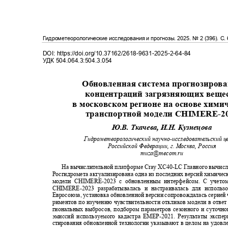
Гидрометеорологические исследования и прогнозы
. 2025.
№
2 (396)
. С
.
DOI: https://doi.org/10.37162/2618-9631-2025-2-64-84
УДК
504.064.3:504.3.054
Обновленная система прогнозиров
концентраций загрязняющих вещ
в московском регионе на основе хим
транспортной модели
CHIMERE-2
Ю.В. Ткачева, И.Н. Кузнецова
Гидрометеорологический научно
-
исследовательский 
Российской Федерации, г. Москва, Россия
muza@mecom.ru
На вычислительной платформе
Cray XC40-LC
Главного вычис
Росгидромета актуализирована одна из последних версий химиче
модели
CHIMERE-
2023 с обновленным интерфейсом. С учет
CHIMERE-
2023 разрабатывалась и настраивалась для исполь
Евросоюза, установка обновленной версии сопровождалась серией
риментов по изучению чувствительности откликов модели в ответ
гиональных выбросов, подбором параметров сезонного и суточн
эмиссий используемого кадастра ЕМЕР
-
2021. Результаты экспе
стирования обновленной технологии указывают в целом на удовл