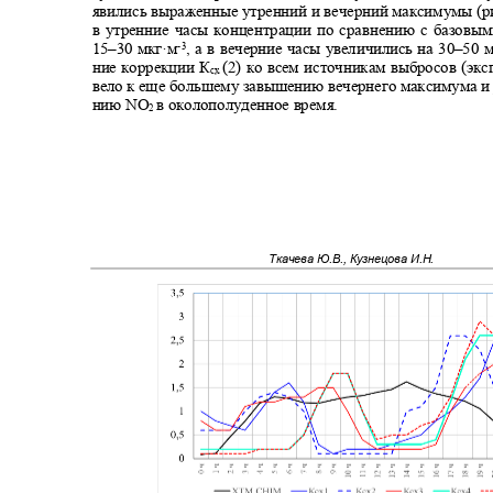
явились выраженные утренний и вечерний максимумы (ри
в утренние часы концентрации по сравнению с базовы
15‒30 мкг·м
, а в вечерние часы увеличились на 30‒50 
-3
ние коррекции К
(2) ко всем источникам выбросов (эк
сх
вело к еще большему завышению вечернего максимума и
нию
NO
в околополуденное время.
2
Ткачева Ю.В., Кузнецова И.Н.