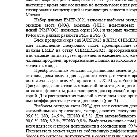
настоящее время они осознанно не используются для р
гнозирования концентраций загрязняющих веществ в кр
Москва.
Набор данных ЕМЕР
-
2021 включает выбросы оксид
оксидов азота (
NO
), аммиака (NH
), неметановых
x
3
нений (
NMVOC
), диоксида серы (SO
) и твердых частиц
2
PMcoarce,
равных разности
PM
и
PM
).
10
2.5
Блок препроцессора
emiSURF
2023 в
XTM CHIMERE
вает выполнение следующих задач: проецирование
из базы
EMEP
на сетку
CHIMERE-
2023, преобразова
в почасовые потоки путем применения ежемесячных, еж
часовых профилей, преобразование данных из исходног
модельные виды.
Преобразованные эмиссии загрязняющих веществ р
сезонам, дням недели для заданного месяца с учетом в
ного хода загрязнителей, принятого в ХТМ для Росси
Для распределения годовых эмиссий по месяцам и дням
ются коэффициенты, различающиеся для городской и пр
торий. Для распределения эмиссий в суточном ходе пр
вые коэффициенты с учетом дня недели (рис. 3).
Выбросы оксидов азота (NO
) для всех секторов де
x
автомобильного транспорта, распределяются следу
95,0 %,
NO
24,5 %,
HONO 0,5
%. Для автомобильного
2
90,0 %, NO
8,2 %, HONO 0,8
%. Выбросы оксидов серы (
2
ются для всех секторов деятельности в соотношении: 99
%
Пользователь может задавать собственную дифференци
бросов по секторам деятельности в соответствии с но