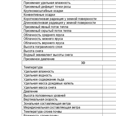
Приземная удельная влажность
Приземный дефицит точки росы
Крупномасштабные осадки
Конвективные осадки
Коротковолновая радиация у земной поверхности
Длинноволновая радиация у земной поверхности
Приземный явный поток тепла
Приземный скрытый поток тепла
Облачность среднего яруса
Облачность нижнего яруса
Облачность верхнего яруса
Высота пограничного слоя
Высота снега
Водный эквивалент высоты снега
Приземное давление
3D
Температура
Удельная влажность
Удельная водность
Удельное содержание льда
Удельная масса дождевых капель
Удельная масса снега
Давление
Высота половинных уровней
Вертикальная скорость
Зональная составляющая ветра
Меридиональная составляющая ветра
Температура слоев почвы
Влажность слоев почвы