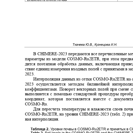
Ткачева Ю.В., Кузнецова И.Н.
В
CHIMERE-
2023 передаются все перечисленные м
параметры из модели
COSMO-Ru2ETR
, при этом пред
дится поэтапная обработка данных, включающая приве
ствие единиц измерения входных полей с принятыми в м
2023.
Интерполяция данных из сетки
COSMO-Ru2ETR
на 
2023 осуществляется методом билинейной интерпо
коэффициентами. Поворот векторных полей при смене 
выполняется с помощью стандартной процедуры преоб
координат, которая поставляется вместе с докум
COSMO-Ru.
Для пересчета температуры и влажности слоев по
COSMO-Ru2ETR
, на уровни
CHIMERE-
2023 (табл. 2) п
ная интерполяция.
Таблица 2
.
Уровни почвы в
COSMO-Ru2ETR
и принятых в
C
Table 2.
Soil levels in the COSMO-Ru2ETR and the CHIMERE