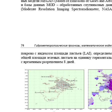
ных модели MEGAN (
Model of Emissions of Gases and Aer
и базы данных
MOD
‒ обработанных спутниковых да
(Moderate Resolution Imaging Spectroradiometer, NASA
74
Гидрометеорологические прогнозы, математическое мод
покрова с индексом площади листьев (
LAI
), определяе
общей площади зеленых листьев на единицу горизонтал
с временным разрешением 8 дней.