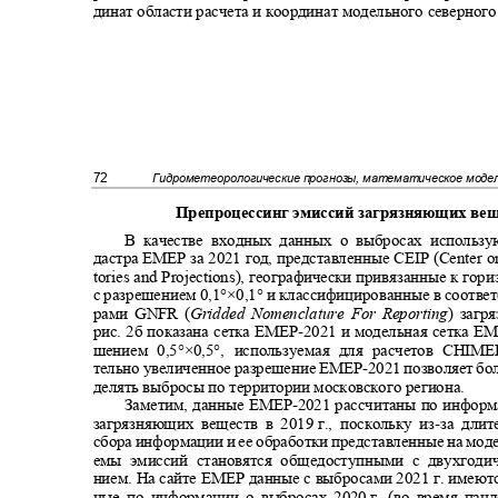
динат области расчета и координат модельного северног
72
Гидрометеорологические прогнозы, математическое мод
Препроцессинг эмиссий загрязняющих ве
В качестве входных данных о выбросах использ
дастра
EMEP
за 2021 год, представленные
CEIP (Center o
tories and Projections),
географически привязанные к гори
с разрешением 0,1°×0,1° и классифицированные в соответ
рами
GNFR (
Gridded Nomenclature For Reporting
) загр
рис. 2б показана сетка
EMEP-
2021 и модельная сетка Е
шением 0,5°×0,5°, используемая для расчетов
CHIME
тельно увеличенное разрешение ЕМЕР
-
2021 позволяет бо
делять выбросы по территории московского региона.
Заметим, данные
EMEP-
2021 рассчитаны по инфор
загрязняющих веществ в 2019
г., поскольку из
-
за дли
сбора информации и ее обработки представленные на мод
емы эмиссий становятся общедоступными с двухгод
нием. На сайте ЕМЕР данные с выбросами 2021 г. имеют
ные по информации о выбросах 2020
г. (во время па