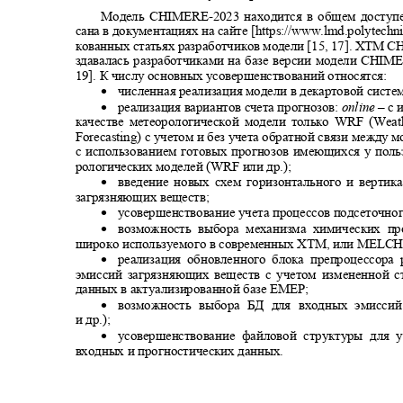
Модель CHIMERE
-
2023 находится в общем доступ
сана в документациях на сайте [https://www.lmd.polytechn
кованных статьях разработчиков модели [15, 17].
XTM CH
здавалась разработчиками на базе версии модели
CHIMER
19]. К числу основных усовершенствований относятся:
•
численная реализация модели в декартовой систе
•
реализация вариантов счета прогнозов:
online
‒ с 
качестве метеорологической модели только
WRF (Weat
Fore
с
asting
) с учетом и без учета обратной связи между 
с использованием готовых прогнозов имеющихся у поль
рологических моделей (
WRF
или др.);
•
введение новых схем горизонтального и верти
загрязняющих веществ;
•
усовершенствование учета процессов подсеточно
•
возможность выбора механизма химических 
широко используемого в современных
XTM
, или MELC
•
реализация обновленного блока препроцессор
эмиссий загрязняющих веществ c учетом измененной 
данных в актуализированной базе
EMEP;
•
возможность выбора БД для входных эмиссий
и др.);
•
усовершенствование файловой структуры для 
входных и прогностических данных.