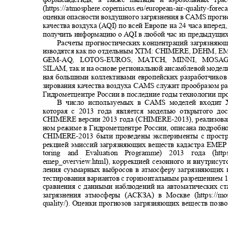
(https://atmosphere.copernicus.eu/european-air-quality-foreca
оценки опасности воздушного загрязнения в
CAMS
прогн
качества воздуха (
AQI
) по всей Европе на 24 часа впере
получить информацию о
AQI
в любой час из предыдущих
Расчеты прогностических концентраций загрязняю
изводятся как по отдельным ХТМ
: CHIMERE, DEHM, E
GEM-AQ, LOTOS-EUROS, MATCH, MINNI, MO
SILAM
, так и на основе региональной ансамблевой мод
ная большими коллективами европейских разработчиков
зирования качества воздуха
CAMS
служит прообразом р
Гидрометцентре России в последние годы технологии п
В число используемых в
CAMS
моделей входи
которая с 2013 года является моделью открытого дос
CHIMERE
версии 2013 года
(CHIMERE-
2013), реализов
ном режиме в Гидрометцентре России
,
описана подробно
CHIMERE-
2013 были проведены эксперименты с прост
рекцией эмиссий загрязняющих веществ кадастра
EMEP 
toring and Evaluation Programme
) 2013 года
(htt
emep_overview.html
)
, коррекцией сезонного и внутрису
ления суммарных выбросов в атмосферу загрязняющих 
тестирования вариантов с горизонтальным разрешением 1
сравнения с данными наблюдений на автоматических с
загрязнения атмосферы (АСКЗА) в Москве
(
https://m
quality/
)
. Оценки прогнозов загрязняющих веществ позв