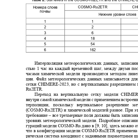
COSMO-Ru2ETR
CH
Номера слоев
почвы
Нижние уровни слое
1
1
2
2
3
6
4
18
5
54
6
162
Интерполяция метеорологических данных, записан
стью 1 час на каждый временной шаг, между двумя п
часами химической модели производится методом лин
ции. Файл метеорологических данных записывается дл
сетки
CHIMERE-
2023, но с вертикальным разрешением
Ru2ETR.
Переход на вертикальную сетку модели
CHIME
внутри самой химической модели с применением встроен
терполяции, поскольку вертикальное разрешение 
(COSMO-Ru2ETR
) и химической моделей разное. При 
требование ‒ все трехмерные поля должны быть записа
уровнях метеорологической модели. Подробное описан
гураций модели
COSMO-Ru
дано в [9, 10], здесь можно
что в конфигурации модели
COSMO-Ru2ETR
применена
рическая система координат с заданными параметрами ш