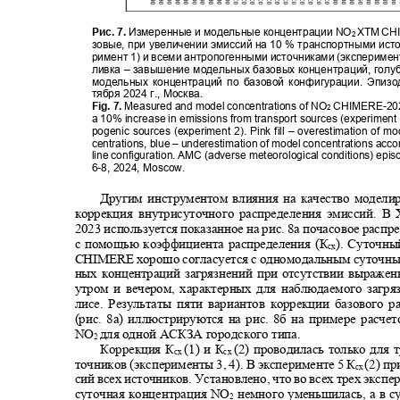
Рис. 7.
Измеренные и модельные концентрации
NO
ХТМ
CH
2
зовые, при увеличении эмиссий на 10 % транспортными ист
римент 1) и всеми антропогенными источниками (эксперимент
ливка
–
завышение модельных базовых концентраций, голу
модельных концентраций по базовой конфигурации. Эпи
тября
2024
г
.,
Москва
.
Fig. 7.
Measured and model concentrations of NO
CHIMERE-2023
2
a 10% increase in emissions from transport sources (experiment 
pogenic sources (experiment 2). Pink fill – overestimation of m
centrations, blue – underestimation of model concentrations acco
line configuration. AMC (adverse meteorological conditions) ep
6-8, 2024, Moscow.
Другим инструментом влияния на качество модели
коррекция внутрисуточного распределения эмиссий. 
2023 используется показанное на рис. 8а почасовое расп
с помощью коэффициента распределения (К
). Суточны
сх
CHIMERE
хорошо согласуется с одномодальным суточн
ных концентраций загрязнений при отсутствии выраж
утром и вечером, характерных для наблюдаемого загр
лисе. Результаты пяти вариантов коррекции базового р
(рис. 8а) иллюстрируются на рис. 8б на примере расч
NO
для одной АСКЗА городского типа.
2
Коррекция К
(1) и К
(2) проводилась только для
сх
сх
точников (эксперименты 3, 4). В эксперименте 5 К
(2) п
сх
сий всех источников. Установлено, что во всех трех эксп
суточная концентрация
NO
немного уменьшилась, а в 
2