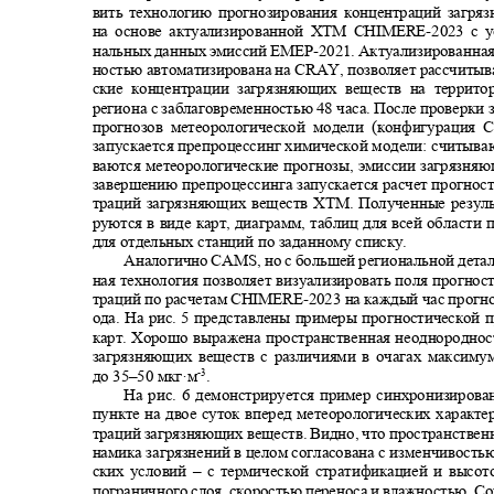
вить технологию прогнозирования концентраций загр
на основе актуализированной ХТМ
CHIMERE-
2023 с 
нальных данных эмиссий ЕМЕР
-
2021. Актуализированна
ностью автоматизирована на
CRAY
, позволяет рассчиты
ские концентрации загрязняющих веществ на террит
региона с заблаговременностью 48 часа. После проверки
прогнозов метеорологической модели (конфигурация
C
запускается препроцессинг химической модели: cчитыв
ваются метеорологические прогнозы, эмиссии загрязня
завершению препроцессинга запускается расчет прогно
траций загрязняющих веществ ХТМ. Полученные резул
руются в виде карт, диаграмм, таблиц для всей области 
для отдельных станций по заданному списку.
Аналогично
CAMS
, но с большей региональной дета
ная технология позволяет визуализировать поля прогно
траций по расчетам
CHIMERE-
2023 на каждый час прогн
ода. На рис. 5 представлены примеры прогностической
карт. Хорошо выражена пространственная неоднородно
загрязняющих веществ с различиями в очагах максим
до
35
‒
50
мкг·м
.
-3
На рис. 6 демонстрируется пример синхронизиров
пункте на двое суток вперед метеорологических характ
траций загрязняющих веществ. Видно, что пространствен
намика загрязнений в целом согласована с изменчивост
ских условий
–
с термической стратификацией и высо
пограничного слоя, скоростью переноса и влажностью. 