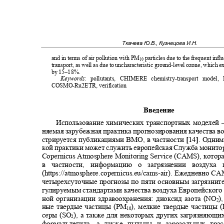
Ткачева Ю.В., Кузнецова И.Н.
and in terms of air pollution with PM
particles due to the frequent inf
10
transport, as well as due to uncharacteristic ground-level ozone, which
by 15‒18%.
Keywords
: pollutants, CHIMERE chemistry-transport mode
COSMO-Ru2ETR, verification
Введение
Использование химических транспортных моделей
няемая зарубежная практика прогнозирования качества в
стрируется публикациями ВМО, в частности
[
14
]
. Одним
кой практики может служить европейская Служба монит
Copernicus Atmosphere Monitoring Service (CAMS
), котор
в частности, информацию о загрязнении возду
(https://atmosphere.copernicus.eu/cams-air
)
. Ежедневно CA
четырехсуточные прогнозы по пяти основным загрязнит
гулируемым стандартами качества воздуха Европейского
ной организации здравоохранения: диоксид азота (NO
)
2
ные твердые частицы (PM
), мелкие твердые частицы 
10
серы (SO
), а также для некоторых других загрязняющих
2
формальдегида, а также пыльцы и аэрозольных тр