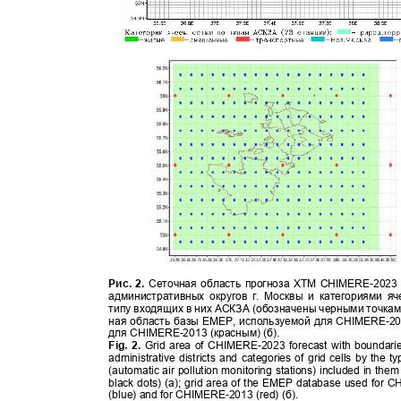
Рис. 2.
Сеточная область прогноза ХТМ CHIMERE
-
2023
административных округов г. Москвы и категориями я
типу входящих в них АСКЗА (обозначены черными точка
ная область базы ЕМЕР
,
используемой для
CHIMERE-
20
для
CHIMERE-
2013 (красным) (б).
Fig. 2.
Grid area of CHIMERE-2023 forecast with bounda
administrative districts and categories of grid cells by th
(automatic air pollution monitoring stations) included in th
black dots) (a); grid area of the EMEP database used fo
(blue) and for CHIMERE-2013 (red) (
б
).