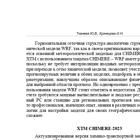
Ткачева Ю.В., Кузнецова И.Н.
Горизонтальная сеточная структура аналогична стр
мической модели
WRF
, так как в своем оригинальном ва
ется основной метеорологической моделью для
CHIMER
XTM c
использованием тандема
CHIMERE
‒
WRF
имеет 
поскольку не требует интерполяции входных метеорол
при переходе к сетке химической модели, позволяет учес
прогнозируемых величин в обеих моделях, подобрать в 
раметризации
,
наилучшим образом описывающие физи
для выбранной области прогноза. Но одновременно с п
пользования модели
WRF
стоит отметить и недостатки.
счета требуются мощные вычислительные и людские ре
ный РС или станцию для региональных прогнозов м
то профессионалов, имеющих опыт, знания в различных 
логии для настройки модели для своих географическ
сложнее.
ХТМ CHIMERE
-2023
Актуализированная версия химико
-
транспортной 