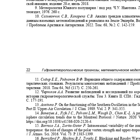
ской авиации, издание 20
-
е, июль 2018.
9. Метеорология Южного полушария / под ред. Ч.У. Ньютона.
теоиздат, 1976. 260 с.
10.
Саливончик С.В., Какарека С.В.
Анализ трендов климатиче
данным наземных метеонаблюдений и реанализа на Земле Эндерби, В
// Проблемы Арктики и Антарктики. 2022. Том. 68, № 2. С. 142
-159.
22
Гидрометеорологические прогнозы, математическое моде
11.
Сибир Е.Е., Радионов В.Ф.
Вариации общего содержания озо
тарктических станциях. Результаты многолетних наблюдений // Пр
тарктики. 2018. Том 64, №3 (117). С. 250
-261.
12.
Черников А.А.
Развитие наблюдений и исследований по аэ
истории гидрометеорологической службы. Том
3.
Книга
II.
СПб
.:
Гид
С
. 177-191.
13.
Aceituno P.
On the functioning of the Southern Oscillation in the
Part II: Upper-Air Circulation // J. Clim. 1989. Vol. 2.
Р
. 341-355.
14.
Banerjee A., Fyfe J.C., Polvani L.M., Waugh D., Chan K.-L.
A pa
isphere circulation trends due to the Montreal Protocol // Nature. 2020.
https://doi.org/10.1038/s41586-020-2120-4.
15.
Barroso J.A., Zurita-Gotor P.
Intraseasonal variability of the z
tropopause: the role of changes of the polar vortex strength and upper-tr
// J. Atmos. Sci. 2016. Vol. 73.
Р
.1383-1399.
16.
Berrisford P., Hoskins B.J., Tyrplis E.
Blocking and Rossby Wav