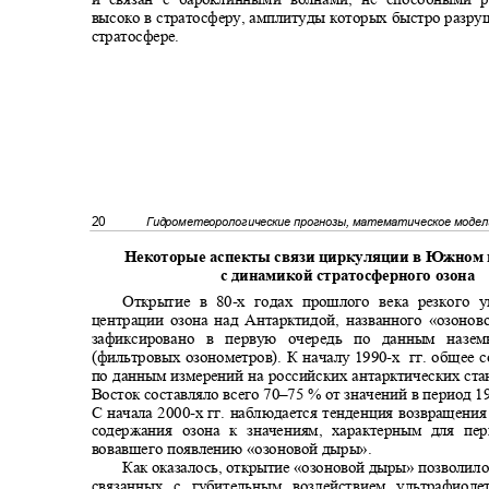
высоко в стратосферу, амплитуды которых быстро разр
стратосфере.
20
Гидрометеорологические прогнозы, математическое моде
Некоторые аспекты связи циркуляции в Южно
с динамикой стратосферного озона
Открытие в 80
-
х годах прошлого века резкого 
центрации озона над Антарктидой, названного «озон
зафиксировано в первую очередь по данным наз
(фильтровых озонометров). К началу 1990
-
х гг.
общее 
по данным измерений на российских антарктических с
Восток составляло всего 70‒75 % от значений в период 19
С начала 2000
-
х гг. наблюдается тенденция возвращени
содержания озона к значениям, характерным для пер
вовавшего появлению «озоновой дыры».
Как оказалось, открытие «озоновой дыры» позволил
связанных с губительным воздействием ультрафио