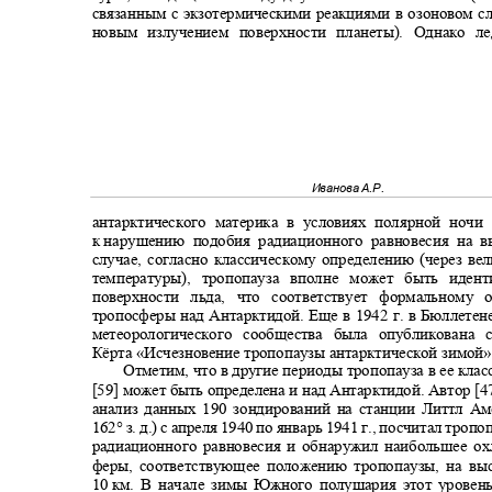
связанным с экзотермическими реакциями в озоновом с
новым излучением поверхности планеты). Однако 
Иванова А.Р.
антарктического материка в условиях полярной ноч
к нарушению
подобия радиационного равновесия на 
случае, согласно классическому определению (через в
температуры), тропопауза вполне может быть иде
поверхности льда, что соответствует формальном
тропосферы над Антарктидой. Еще в 1942 г. в Бюллете
метеорологического сообщества была опубликован
Кёрта «Исчезновение тропопаузы антарктической зимой»
Отметим, что в другие периоды тропопауза в ее кл
[59] может быть определена и над Антарктидой. Автор 
анализ данных 190 зондирований на станции Литтл Аме
162° з. д.) с апреля 1940 по январь 1941 г., посчитал троп
радиационного равновесия и обнаружил наибольшее ох
феры, соответствующее положению тропопаузы, на в
10
км. В начале зимы Южного полушария этот уровен