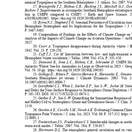
namical Tropopause in the Southern Hemisphere // J. Atmos. Sci. 2007. Vol
17.
Bracegirdle T.J., Holmes C.R., Hosking J.S., Marshall G.J., O
Rackow T.
Improvements in circumpolar Southern Hemisphere extratropica
tion in CMIP6 compared to CMIP5 // Earth and Space Science. 
e2019EA001065.
https://doi.org/10.1029/2019EA001065.
18.
Byrne N.J., Shepherd T.G.
Seasonal Persistence of Circulation An
Hemisphere Stratosphere and Its Implications for the Troposphere // J
Р
. 3467-3483.
19. Compendium of Findings on the Effects of Climate Change o
Analysis of the Impacts of Climate Change on Aviation Operations // A
2025.
20.
Court A.
Tropopause disappearance during Antarctic winter //
1942. Vol. 23. P. 220-238.
21.
Cuff T.J., Cai M.
Interaction between low- and high-transient 
Hemisphere winter circulation // Tellus. 1996. Vol. 47A. P. 331-350.
22.
Diamond R., Sime L.C., Holmes C.R., Schroeder D.
CMIP6 Mod
Antarctic Winter Sea-Ice Anomalies as Large as Observed in 2023 // Geo
Vol. 58. 10 pp.
https://doi.org/10.1029/2024GL109265.
23.
Gallego D., Ribera P., Garcia-Herrera R.
,
Hernandez E., Gimeno
Southern Hemisphere jet stream // Climate Dynamics. 2005. Vol
10.1007/s00382-005-0006-7.
24. G
arnfinkel C.I., White I., Gerber E.P., Son S.-W., Jucker M.
Stat
and Delay the Near-Surface Response to Stratospheric Ozone Depletion // 
P. 565-583. DOI: 10.1175/JCLI-D-21-0874.1.
25.
Gerber E.-P., Son S.-W.
Quantifying the Summertime Response of 
and Hadley Cell to Stratospheric Ozone and Greenhouse Gases // J. Clim. 
5559.
26.
Gordon A.E., Cavallo S.M., Novak A.K.
Evaluating Common Charac
Tropopause Polar Vortices // J. Atm. Sci. 2023. Vol. 80. P. 337-352.
https:/
22-0091.1
27.
Fredericksen J.S., Fredericksen C.S.
Interdecadal changes in sout
storm track modes // Tellus. 2007. Vol. 59A. P. 559-617.
28.
Hartmann D.L.
The atmospheric general circulation and its vari