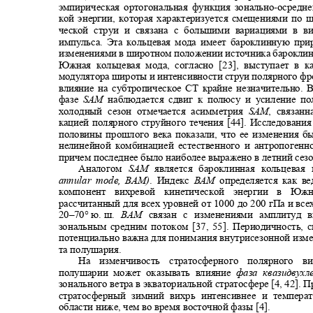
эмпирическая ортогональная функция зонально
-
осредне
кой энергии, которая характеризуется смещениями по 
ческой струи и связана с большими вариациями в 
импульса. Эта кольцевая мода имеет бароклинную пр
изменениями в широтном положении источника бароклин
Южная кольцевая мода, согласно [23], выступает в 
модулятора широты и интенсивности струи полярного фр
влияние на субтропическое СТ крайне незначительно.
фазе
SAM
наблюдается сдвиг к полюсу и усиление п
холодный сезон отмечается асимметрия
SAM
, связан
кацией полярного струйного течения [44]. Исследовани
половины прошлого века показали, что ее изменения 
нелинейной комбинацией естественного и антропоген
причем последнее было наиболее выражено в летний сезо
Аналогом
SAM
является бароклинная кольцевая 
annular mode
, ВАМ)
. Индекс
BAM
определяется как 
компонент вихревой кинетической энергии в 
рассчитанный для всех уровней от 1000 до 200 гПа и вс
20‒70° ю. ш.
BAM
связан с изменениями амплитуд
зональным средним потоком [37, 55]. Периодичность, 
потенциально важна для понимания внутрисезонной изм
та полушария.
На изменчивость стратосферного полярно
полушарии может оказывать влияние
фаза квазидвух
зонального ветра в экваториальной стратосфере [4, 42]. 
стратосферный зимний вихрь интенсивнее и темпер
области ниже, чем во время восточной фазы [4].