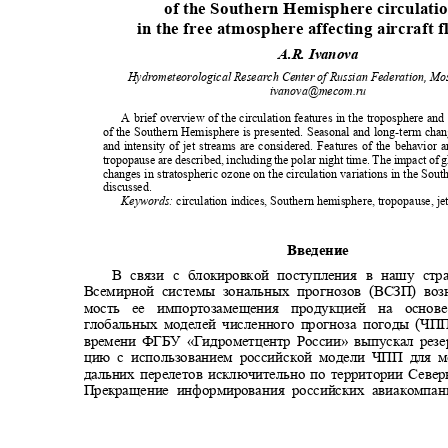
of the Southern Hemisphere circulat
in the free atmosphere affecting aircraft 
A.R. Ivanova
Hydrometeorological Research Center of Russian Federation, M
ivanova@mecom.ru
A brief overview of the circulation features in the troposphere an
of the Southern Hemisphere is presented. Seasonal and long-term chan
and intensity of jet streams are considered. Features of the behavior 
tropopause are described, including the polar night time. The impact o
changes in stratospheric ozone on the circulation variations in the So
discussed.
Keywords:
circulation indices, Southern hemisphere, tropopause, j
Введение
В связи с блокировкой поступления в нашу с
Всемирной системы зональных прогнозов (ВСЗП) воз
мость ее импортозамещения продукцией на осно
глобальных моделей численного прогноза погоды (ЧП
времени ФГБУ «Гидрометцентр России» выпускал рез
цию с использованием российской модели ЧПП для 
дальних перелетов исключительно по территории Севе
Прекращение информирования российских авиакомп