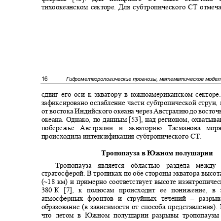
тихоокеанском секторе. Для субтропического СТ отме
16
Гидрометеорологические прогнозы, математическое моде
сдвиг его оси к экватору в южноамериканском сектор
зафиксировано ослабление части субтропической струи
от востока Индийского океана через Австралию до восто
океана. Однако
,
по данным [53]
,
над регионом, охваты
побережье Австралии и акваторию Тасманова моря
происходила интенсификация субтропического СТ.
Тропопауза в Южном полушарии
Тропопауза является областью раздела меж
стратосферой. В тропиках по обе стороны экватора высо
(~18 км) и примерно соответствует высоте изэнтропич
380
К
[7]
, к полюсам происходит ее понижение, 
атмосферных фронтов и струйных течений
–
разры
образование (в зависимости от способа представления).
что летом в Южном полушарии разрывы тропопауз