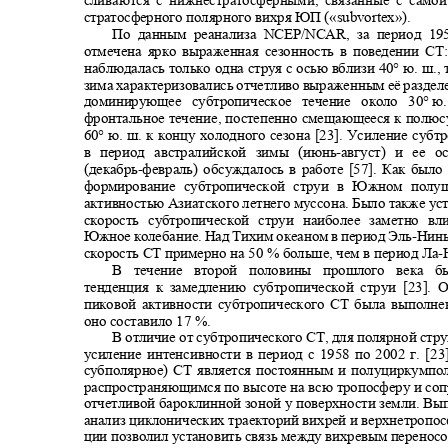
сливаются с нижнестратосферными, связанные с сам
стратосферного полярного вихря ЮП («
subvortex»).
По данным реанализа
NCEP/NCAR
, за период 19
отмечена ярко выраженная сезонность в поведении С
наблюдалась только одна струя с осью вблизи 40° ю. ш., 
зима характеризовались отчетливо выраженным её раздел
доминирующее субтропическое течение около 30°
ю.
фронтальное течение, постепенно смещающееся к полю
60°
ю. ш. к концу холодного сезона [23]. Усиление суб
в период австралийской зимы (июнь
-
август) и ее 
(декабрь
-
февраль) обсуждалось в работе [57]. Как было
формирование субтропической струи в Южном пол
активностью Азиатского летнего муссона. Было также ус
скорость субтропической струи наиболее заметно вл
Южное колебание. Над Тихим океаном в период Эль
-
Нинь
скорость СТ примерно на 50 % больше, чем в период Ла
-
В течение второй половины прошлого века
тенденция к замедлению субтропической струи [23].
пиковой активности субтропического СТ была выполне
оно составило
17 %.
В отличие от субтропического СТ, для полярной ст
усиление интенсивности в период с 1958 по 2002 г. [2
субполярное) СТ является постоянным и полуциркумп
распространяющимся по высоте на всю тропосферу и 
отчетливой бароклинной зоной у поверхности земли. В
анализ циклонических траекторий вихрей и верхнетропо
ции позволил установить связь между вихревым перенос