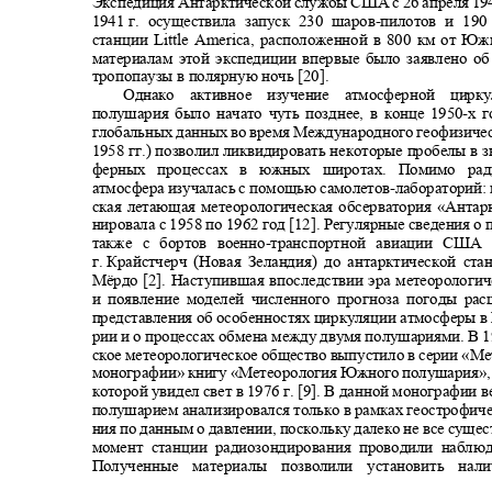
Экспедиция Антарктической службы США с 26 апреля 194
1941
г. осуществила запуск 230 шаров
-
пилотов и 19
станции
Little America
, расположенной в 800 км от Ю
материалам этой экспедиции впервые было заявлено о
тропопаузы в полярную ночь [20].
Однако активное изучение атмосферной ц
полушария было начато чуть позднее, в конце 1950
-
х г
глобальных данных во время Международного геофизичес
1958 гг.) позволил ликвидировать некоторые пробелы в з
ферных процессах в южных широтах. Помимо ра
атмосфера изучалась с помощью самолетов
-
лабораторий: 
ская летающая метеорологическая обсерватория «Антар
нировала с 1958 по 1962 год [12]. Регулярные сведения о
также с бортов военно
-
транспортной авиации США
г. Крайстчерч
(Новая Зеландия) до антарктической с
Мёрдо [2]. Наступившая впоследствии эра метеорологи
и появление моделей численного прогноза погоды р
представления об особенностях циркуляции атмосферы 
рии и о процессах обмена между двумя полушариями. В 1
ское метеорологическое общество выпустило в серии «М
монографии» книгу «Метеорология Южного полушария»,
которой увидел свет в 1976 г. [9]. В данной монографи
полушарием анализировался только в рамках геострофич
ния по данным о давлении, поскольку далеко не все суще
момент станции радиозондирования проводили наблю
Полученные материалы позволили установить н