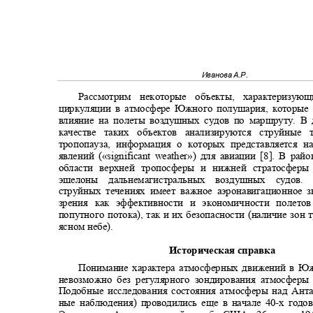
Иванова А.Р.
Рассмотрим некоторые объекты, характеризу
циркуляции в атмосфере Южного полушария, которые
влияние на полеты воздушных судов по маршруту. В
качестве таких объектов анализируются струйны
тропопауза, информация о которых представляется
явлений («
significant weather
») для авиации [8]. В рай
области верхней тропосферы и нижней стратосфер
эшелоны дальнемагистральных воздушных судо
струйных течениях имеет важное аэронавигационное 
зрения как эффективности и экономичности полето
попутного потока), так и их безопасности (наличие зон
ясном небе).
Историческая справка
Понимание характера атмосферных движений в 
невозможно без регулярного зондирования атмосфер
Подобные исследования состояния атмосферы над Анта
ные наблюдения) проводились еще в начале 40
-
х годо