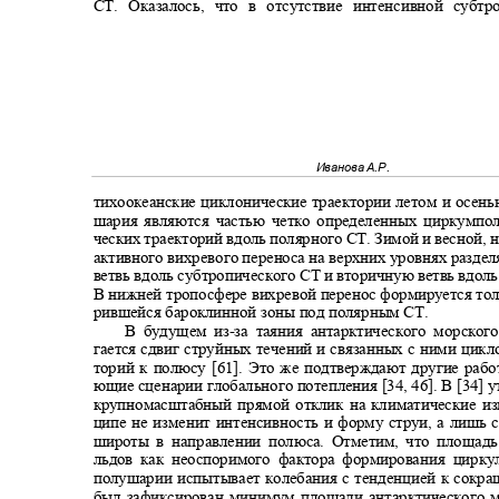
СТ. Оказалось, что в отсутствие интенсивной суб
Иванова А.Р.
тихоокеанские циклонические траектории летом и осен
шария являются частью четко определенных циркумпо
ческих траекторий вдоль полярного СТ. Зимой и весной, 
активного вихревого переноса на верхних уровнях разде
ветвь вдоль субтропического СТ и вторичную ветвь вдол
В нижней тропосфере вихревой перенос формируется тол
рившейся бароклинной зоны под полярным СТ.
В будущем из
-
за таяния антарктического морског
гается сдвиг струйных течений и связанных с ними цикл
торий к полюсу [61]. Это же подтверждают другие рабо
ющие сценарии глобального потепления [34, 46]
.
В [34] 
крупномасштабный прямой отклик на климатические из
ципе не изменит интенсивность и форму струи, а лишь 
широты в направлении полюса. Отметим, что площад
льдов как неоспоримого фактора формирования ци
полушарии испытывает колебания с тенденцией к сокра
был зафиксирован минимум площади антарктического 