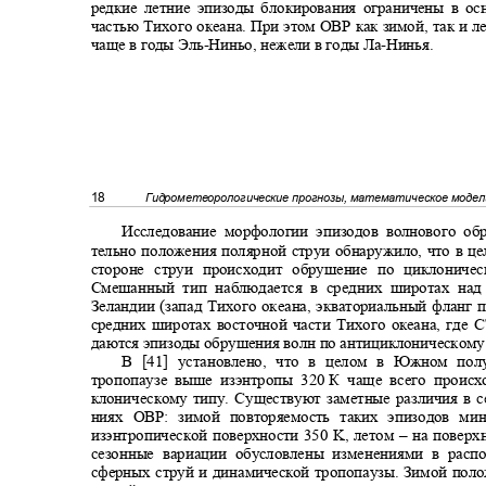
редкие летние эпизоды блокирования ограничены в о
частью Тихого океана. При этом ОВР как зимой, так и 
чаще в годы Эль
-
Ниньо, нежели в годы Ла
-
Нинья.
18
Гидрометеорологические прогнозы, математическое моде
Исследование морфологии эпизодов волнового об
тельно положения полярной струи обнаружило, что в ц
стороне струи происходит обрушение по циклониче
Смешанный тип наблюдается в средних широтах н
Зеландии (запад Тихого океана, экваториальный фланг
средних широтах восточной части Тихого океана, где 
даются эпизоды обрушения волн по антициклоническому
В [41] установлено, что в целом в Южном п
тропопаузе выше изэнтропы 320
К чаще всего происх
клоническому типу. Существуют заметные различия в с
ниях ОВР: зимой повторяемость таких эпизодов м
изэнтропической поверхности 350 K, летом
–
на поверх
сезонные вариации обусловлены изменениями в расп
сферных струй и динамической тропопаузы. Зимой пол