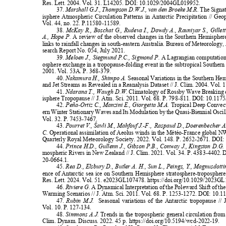
Res. Lett. 2004. Vol. 31. L14205. DOI: 10.1029/2004GL019952.
37.
Marshall G.J., Thompson D.W.J., van den Broeke M.R.
The Signa
isphere Atmospheric Circulation Patterns in Antarctic Precipitation // Ge
Vol. 44, no. 22. P.11580-11589.
38.
McKay R., Boschat G., Rudeva I., Dowdy A., Rauniyar S., Gillet
A., Hope P.
A review of the observed changes in the Southern Hemisphere
links to rainfall changes in south-eastern Australia. Bureau of Meteorology
search Report No. 054, July 2021.
39.
Meloen J., Siegmund P.C., Sigmond P.
A Lagrangian computation
osphere exchange in a tropopause-folding event in the subtropical Souther
2001. Vol. 53A. P. 368-379.
40.
Nakamura H., Shimpo A.
Seasonal Variations in the Southern H
and Jet Streams as Revealed in a Reanalysis Dataset // J. Clim. 2004. Vol.
41.
Ndarana T., Waugh D.W.
Climatology of Rossby Wave Breaking
isphere Tropopause // J. Atm. Sci. 2011. Vol. 68. P. 798-811. DOI: 10.1
42.
Peña-Ortiz C., Manzini E., Giorgetta M.A.
Tropical Deep Convec
ern Winter Stationary Waves and Its Modulation by the Quasi-Biennial Oscill
Vol. 32. P. 7453-7467.
43.
Pourret V., Šavli M., Mahfouf J.-F.,
Raspaud D., Doerenbecher A
C.
Operational assimilation of Aeolus winds in the Météo-France globa
Quarterly Royal Meteorology Society. 2022. Vol. 148. P. 2652-2671. DOI:
44.
Prince H.D., Gullenn J., Gibson P.B., Conway J., Kingston D.G.
mospheric Rivers in New Zealand // J. Clim. 2021. Vol. 34. P. 4383-4402
20-0664.1.
45.
Rea D., Elsbury D., Butler A. H., Sun L., Peings, Y., Magnusdott
ence of Antarctic sea ice on Southern Hemisphere stratosphere-tropospher
Res. Lett. 2024. Vol. 51. e2023GL107478.
https://doi.org/10.1029/2023G
46.
Riviere G.
A Dynamical Interpretation of the Poleward Shift of th
Warming Scenarios // J. Atm. Sci. 2011. Vol. 68. P. 1253-1272. DOI: 10
47.
Rubin M.J.
Seasonal variations of the Antarctic tropopause /
Vol. 10. P. 127-134.
48.
Simmons A.J.
Trends in the tropospheric general circulation fr
Clim. Dynam. Discuss. 2022. 45 p.
https://doi.org/10.5194/wcd-2022-19.