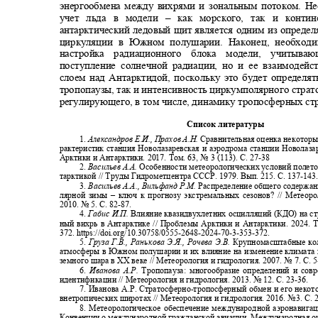
энергообмена между вихрями и зональным потоком. 
учет льда в модели
–
как морского, так и конти
антарктический ледовый щит является одним из опред
циркуляции в Южном полушарии. Наконец, необход
настройка радиационного блока модели, учиты
поступление солнечной радиации, но и ее взаимодей
слоем над Антарктидой, поскольку это будет определ
тропопаузы, так и интенсивность циркумполярного стра
регулирующего
,
в том числе
,
динамику тропосферных ст
Список литературы
1.
Александров Е.И., Прахов А.Н.
Сравнительная оценка некоторы
рактеристик станция Новолазаревская и аэродрома станции Новолаз
Арктики и Антарктики. 2017. Том. 63, № 3 (113). С. 27
-38
2.
Васильев А.А.
Особенности метеорологических условий полет
тарктикой // Труды Гидрометцентра СССР. 1979. Вып. 215. С. 137
-14
3.
Васильев А.А., Вильфанд Р.М.
Распределение общего содержан
лярной зимы
–
ключ к прогнозу экстремальных сезонов? // Метеор
2010. № 5. С. 82
-87.
4.
Габис И.П.
Влияние квазидвухлетних осцилляций (КДО) на с
ный вихрь в Антарктике // Проблемы Арктики и Антарктики. 2024. То
372.
https://doi.org/10.30758/0555-2648-2024-70-3-353-372.
5.
Груза Г.В., Ранькова Э.Я., Рочева Э.В.
Крупномасштабные ко
атмосферы в Южном полушарии и их влияние на изменение климата
земного шара в ХХ веке // Метеорология и гидрология. 2007. № 7. С. 5
6.
Иванова А.Р.
Тропопауза: многообразие определений и со
идентификации // Метеорология и гидрология. 2013. № 12. С. 23
-36.
7. Иванова А.Р. Стратосферно
-
тропосферный обмен и его некот
внетропических широтах // Метеорология и гидрология. 2016. №3. С. 
8. Метеорологическое обеспечение международной аэронавига
Конвенции о международной гражданской авиации. Международная о