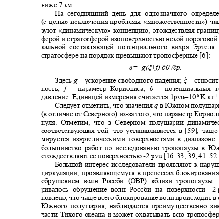
ниже 7 км.
На сегодняшний день для однозначного опреде
(с целью исключения проблемы «множественности») чащ
зуют «динамическую» концепцию, отождествляя границ
ферой и стратосферой изоповерхностью некой пороговой
кальной составляющей потенциального вихря Эртеля
стратосфере на порядок превышают тропосферные [6]:
q= -
g(ξ+f) ∂θ /∂р.
Здесь
g
–
ускорение свободного падения;
ξ
–
относит
ность;
f
–
параметр Кориолиса;
θ
–
потенциальная 
давление. Единицей измерения считается 1
pvu=10
K
кг
-6
-
Следует отметить, что значения
q
в Южном полушар
(в отличие от Северного) из
-
за того, что параметр Корио
нуля. Отметим, что в Северном полушарии динамиче
соответствующая той, что устанавливается в [59], чаще
мируется изэртелическими поверхностями в диапазоне
большинство работ по исследованию тропопаузы в
отождествляют ее поверхностью
-2 pvu [16, 33, 39, 41, 52
Большой интерес исследователи проявляют к нар
циркуляции, проявляющемуся в процессах блокировани
обрушением волн Россби (ОВР) вблизи тропопаузы. 
ривалось обрушение волн Россби на поверхности
-2 
новлено, что чаще всего блокирование волн происходит 
Южного полушария, наблюдается преимущественно з
части Тихого океана и может охватывать всю тропосфе