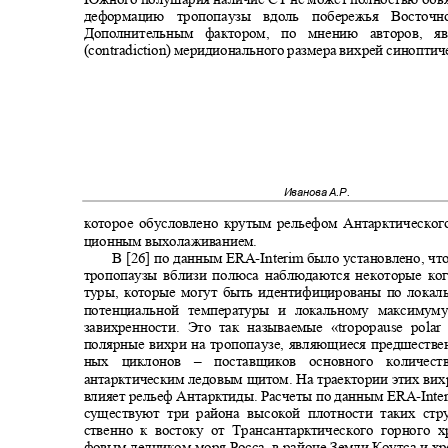
деформацию тропопаузы вдоль побережья Восто
Дополнительным фактором, по мнению авторов, 
(contradiction
) меридионального размера вихрей синопти
Иванова А.Р.
которое обусловлено крутым рельефом Антарктического
ционным выхолаживанием.
В [26] по данным
ERA-Interim
было установлено, чт
тропопаузы вблизи полюса наблюдаются некоторые ког
туры, которые могут быть идентифицированы по лок
потенциальной температуры и локальному максиму
завихренности. Это так называемые «
tropopause pola
полярные вихри на тропопаузе, являющиеся предшестве
ных циклонов
–
поставщиков основного количе
антарктическим ледовым щитом. На траектории этих ви
влияет рельеф Антарктиды. Расчеты по данным
ERA-Inte
существуют три района высокой плотности таких стру
ственно к востоку от Трансантарктического горного х
фовым ледником моря Росса, в районе Земли Коутса и 