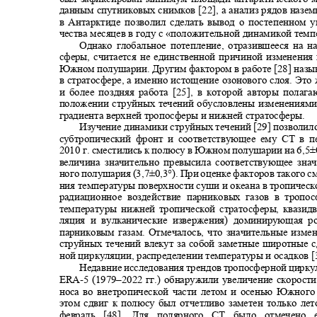
данным спутниковых снимков [22], а анализ рядов наз
в Антарктиде позволил сделать вывод о постепенном у
чества месяцев в году с «положительной динамикой темп
Однако глобальное потепление, отразившееся на н
сферы, считается не единственной причиной изменени
Южном полушарии. Другим фактором в работе [28] наз
в стратосфере, а именно истощение озонового слоя. Эт
и более поздняя работа [25], в которой авторы полаг
положении струйных течений обусловлены изменениям
градиента верхней тропосферы и нижней стратосферы.
Изучение динамики струйных течений [29] позволил
субтропический фронт и соответствующее ему СТ в 
2010
г. сместились к полюсу в Южном полушарии на 6,5
величина значительно превысила соответствующее знач
ного полушария (3,7±0,3°). При оценке факторов такого 
ния температуры поверхности суши и океана в тропичес
радиационное воздействие парниковых газов в троп
температуры нижней тропической стратосферы, квазидв
ляция и вулканические извержения) доминирующая 
парниковым газам. Отмечалось, что значительные изм
струйных течений влекут за собой заметные широтные с
ной циркуляции, распределении температуры и осадков [
Недавние исследования трендов тропосферной цирк
ERA-
5 (1979‒2022 гг.) обнаружили увеличение скорости
носа во внетропической части летом и осенью Южног
этом сдвиг к полюсу был отчетливо заметен только ле
февраль [48]. Для полярного СТ было отмечен