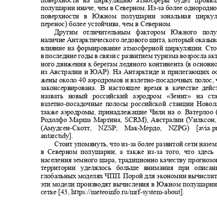
полушарии иначе, чем в Северном. Из
-
за более однород
поверхности в Южном полушарии зональная цирк
перенос) более устойчива, чем в Северном.
Другим отличительным фактором Южного по
наличие Антарктического ледового щита, который оказы
влияние на формирование атмосферной циркуляции. Сто
в последние годы в связи с развитием туризма возросла а
ного движения к берегам ледяного континента (в основн
из Австралии и ЮАР). На Антарктиде и прилегающих ос
жены около 40 аэродромов и взлетно
-
посадочных полос,
законсервирована. В настоящее время в качестве д
назвать новый российский аэродром «Зенит» на с
взлетно
-
посадочные полосы российской станции Новол
также аэродромы, принадлежащие Чили на о. Ватерлоо
Родолфо Марша Мартина, SCRM), Австралии (Уилкс
(Амудсен
-
Скотт, NZSP; Мак
-
Мердо, NZPG) [avia.pro
antarctidy].
Стоит упомянуть, что из
-
за более развитой сети на
в Северном полушарии, а также из
-
за того, что здесь
населения земного шара, традиционно качеству прогноз
территории уделялось больше внимания при опис
глобальных моделях ЧПП. Порой для экономии вычисли
эти модели производят вычисления в Южном полушарии
сетке [43, https://meteoinfo.ru/mrf
-system-about].