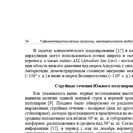
14
Гидрометеорологические прогнозы, математическое моде
В задачах климатического моделирования [17] в 
циркуляции могут использоваться осевая широта и с
переноса, а также
индекс
ASL
(
Amudsen Sea Low
) –
посто
щая область низкого давления над морем Амудсена у за
Антарктиды, демонстрирующая сезонную миграцию м
(~150°
з. д.) в июне и морем Беллинсгаузена (~110° з. д.)
Струйные течения Южного полушар
Как указывалось выше, первые исследования высо
выявили наличие единой мощной струи в верхней т
полушария [9]. Позднее было обнаружено ее раздел
выраженных струйных течения
–
полярное (или, по дру
субполярное), которое прослеживается практически во в
средним положением оси вблизи 50° ю. ш.
,
и субтропиче
посферное, расположенное в среднем над 30° ю. ш. Сог
информации [35], в период с мая по декабрь верхн