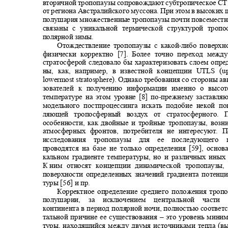
вторичной тропопаузы сопровождают субтропическое СТ
от региона Австралийского муссона. При этом в высоки
полушария множественные тропопаузы почти повсеместн
связаны с уникальной термической структурой тро
полярной зимы.
Отождествление тропопаузы с какой
-
либо поверх
физически корректно [7]. Более точно переход меж
стратосферой следовало бы характеризовать слоем опр
ны, как, например, в известной концепции
UTLS (up
lowermost stratosphere
). Однако требования со стороны а
зователей к получению информации именно о выс
температуре на этом уровне [8] по
-
прежнему заставля
модельного постпроцессинга искать подобие некой пов
ляющей тропосферный воздух от стратосферного
особенности, как двойные и тройные тропопаузы, воз
атмосферных фронтов, потребителя не интересуют.
исследования тропопаузы для ее последующего
проводятся на базе не только определения [59], основ
кальном градиенте температуры, но и различных ины
К ним
относят концепции динамической тропопаузы
поверхности определенных значений градиента потенци
туры [56] и пр.
Корректное определение среднего положения тр
полушарии, за исключением центральной части
континента в период полярной ночи, полностью соответ
тальной причине ее существования
–
это уровень миним
туры, находящийся между двумя источниками тепла (в