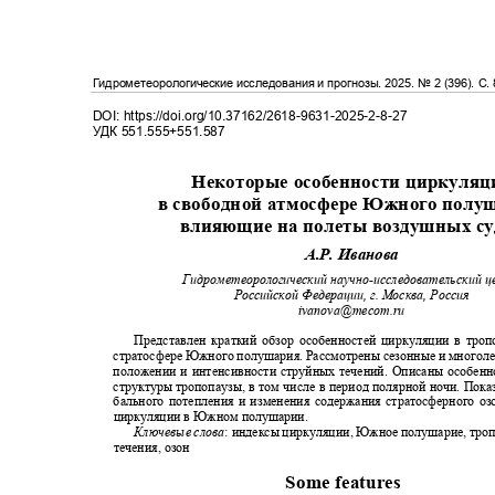
Гидрометеорологические исследования и прогнозы
. 2025.
№
2 (396)
. С
.
DOI: https://doi.org/10.37162/2618-9631-2025-2-8-27
УДК
551.555+551.587
Некоторые особенности циркуля
в свободной атмосфере Южного полу
влияющие на полеты воздушных с
А.Р. Иванова
Гидрометеорологический научно
-
исследовательский 
Российской Федерации, г. Москва, Россия
ivanova@mecom.ru
Представлен краткий обзор особенностей циркуляции в тр
стратосфере Южного полушария. Рассмотрены сезонные и многол
положении и интенсивности струйных течений. Описаны особен
структуры тропопаузы, в том числе в период полярной ночи. Пок
бального потепления и изменения содержания стратосферного о
циркуляции в Южном полушарии
.
Ключевые слова
:
индексы циркуляции, Южное полушарие, тро
течения, озон
Some features