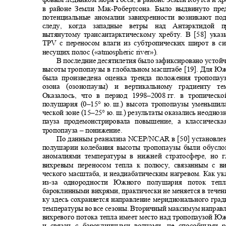
в районе Земли Мак
-
Робертсона. Было выдвинуто пр
потенциальные аномалии завихренности возникают п
следу, когда западные ветры над Антарктидо
вытянутому трансантарктическому хребту. В [58] ука
TPV
с переносом влаги из субтропических широт в 
несущих полос («
atmospheric river»).
В последние десятилетия было зафиксировано усто
высоты тропопаузы в глобальном масштабе [19]. Для 
была произведена оценка тренда положения тропопа
озона (озонопаузы) и вертикальному градиенту 
Оказалось, что в период 1998‒2008
гг. в тропичес
полушария (0‒15° ю.
ш.) высота тропопаузы уменьшила
ческой зоне (15‒25° ю. ш.) результаты оказались неодно
пауза продемонстрировала повышение, а классичес
тропопауза
–
понижение.
По данным реанализа
NCEP/NCAR
в [50] установл
полушарии колебания высоты тропопаузы были обусл
аномалиями температуры в нижней стратосфере, но
вихревым переносом тепла к полюсу, связанным с в
ческого масштаба, и неадиабатическим нагревом. Как ук
из
-
за однородности Южного полушария поток те
бароклинными вихрями, практически не меняется в течени
ку здесь сохраняется направление меридионального гр
температуры во все сезоны. Вторичный максимум направ
вихревого потока тепла имеет место над тропопаузой 
и связан с бароклинными волнами, не способными 