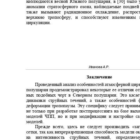
наблюдаются весной Южного полушария, в [30] было 
аномалии стратосферного озона, наблюдаемые поздне
также вызывают радиационное охлаждение, распр
верхнюю тропосферу, и способствуют изменения
циркуляции.
Иванова А.Р.
Заключение
Проведенный анализ особенностей атмосферной ц
полушария продемонстрировал некоторые ее отличия о
ных подобных черт в Северном полушарии. Это каса
динамики струйных течений, а также особенносте
деформации тропопаузы. Эту специфику следует прини
не только при разработке постпроцессинга на базе в
моделей ЧПП, но и при модификации и настройке 
моделей.
Прежде всего, здесь не следует производить «
сетки, так как вихреразрешающая способность модели 
на интенсивность струйных течений, определ