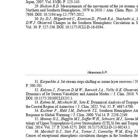
Japan, 2007. Vol. 85(B). P. 123-143.
29.
Hudson R.D.
Measurements of the movement of the jet streams a
Northern and Southern Hemispheres, 1979 to 2010 // Atm. Chem. Phys. 2
7808. DOI: 10.5194/acp-12-7797-2012.
30.
Ivy D.J., Hilgenbrink C., Kinnison D., Plumb R.A., Sheshadri A.
D.W.J.
Observed Changes in the Southern Hemispheric Circulation in
Vol. 30. P. 527-536. DOI: 10.1175/JCLI-D-16-0394.
Иванова А.Р.
31.
Karpechko A.
Jet stream stops shifting as ozone layer recovers //
P. 500-501.
32.
Kidston J., Frierson D.M.W., Renwick J.A., Vallis G.K.
Observat
Dynamics of Jet Stream Variability and Annular Modes // J. Clim. 2010. 
DOI: 10.1175/2010JCLI3235.1.
33.
Kohma M., Mizukoshi M., Sato K.
Dynamical Analysis of Tropopa
the Coastal Region of Antarctica // J. Clim. 2022. Vol. 35. P. 4687-4700.
34.
Kushner P., Held I.M., Delworth T.L.
Southern Hemisphere At
Response to Global Warming // J. Clim. 2000. Vol.14. P. 2238-2249.
35.
Manney G.L., Hegglin M.I., Daffer W.H., Schwartz M.J., Santee 
tology of Upper Tropospheric–Lower Stratospheric (UTLS) Jets and Trop
Clim. 2014. Vol. 27. P. 3248-3271. DOI: 10.1175/JCLI-D-13-00243.1.
36.
Marshall G.J., Stott P.A., Turner J., Connolley W.M., King 
Causes of exceptional atmospheric circulation changes in the Southern 