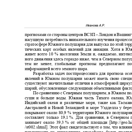
Иванова А.Р.
прогнозами со стороны центров ВСЗП
–
Лондон и Вашинг
насущную потребность внимательного изучения процессо
стратосфере Южного полушария для выпуска по этой тер
тических карт особых явлений для авиации. Хотя в
живет всего 10 % населения Земли и, ожидаемо, интен
ного движения здесь гораздо ниже, чем в Северном полу
тем не менее
,
глобальные прогнозы предполагают 
информацией всего земного шара.
Разработка задач постпроцессинга для прогноза о
явлений в Южном полушарии может иметь свою спец
существуют значительные отличия в атмосферной цирку
шарий, обусловленные следующими объективными факт
По сравнению с Северным полушарием, в Южном п
суши и больше воды. Южная часть Тихого океана, 
Индийский океан и различные моря, такие как Тасм
Австралией и Новой Зеландией и море Уэдделла у бер
покрывают около 80,9 % территории Южного полушар
составляет только 19,1
%. Для сравнения, в Северно
занимает около 39,3
% от общей площади [http://geo.his
/st002.shtml]. Этот факт свидетельствует о том, что вли
поверхности на циркуляцию атмосферы будет про