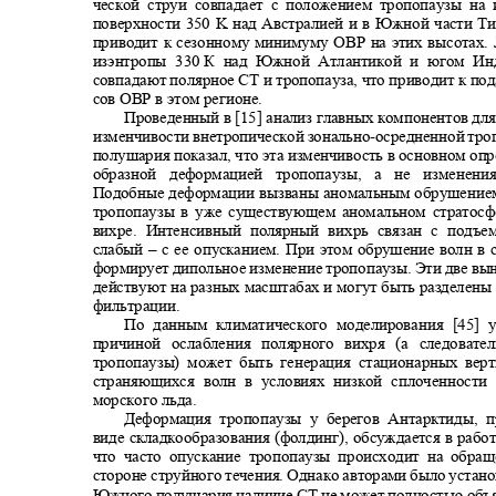
ческой струи совпадает с положением тропопаузы на
поверхности 350 K над Австралией и в Южной части Ти
приводит к сезонному минимуму ОВР на этих высотах.
изэнтропы 330
К над Южной Атлантикой и югом Ин
совпадают полярное СТ и тропопауза, что приводит к по
сов ОВР в этом регионе.
Проведенный в [15] анализ главных компонентов дл
изменчивости внетропической зонально
-
осредненной тр
полушария показал, что эта изменчивость в основном опр
образной деформацией тропопаузы, а не измене
Подобные деформации вызваны аномальным обрушение
тропопаузы в уже существующем аномальном страто
вихре. Интенсивный полярный вихрь связан с подъ
слабый
–
с ее опусканием. При этом обрушение волн в
формирует дипольное изменение тропопаузы. Эти две 
действуют на разных масштабах и могут быть разделен
фильтрации.
По данным климатического моделирования [45] 
причиной ослабления полярного вихря (а следова
тропопаузы) может быть генерация стационарных верт
страняющихся волн в условиях низкой сплоченности
морского льда.
Деформация тропопаузы у берегов Антарктиды,
виде складкообразования (фолдинг), обсуждается в работ
что часто опускание тропопаузы происходит на обр
стороне струйного течения. Однако авторами было устан
Южного полушария наличие СТ не может полностью об