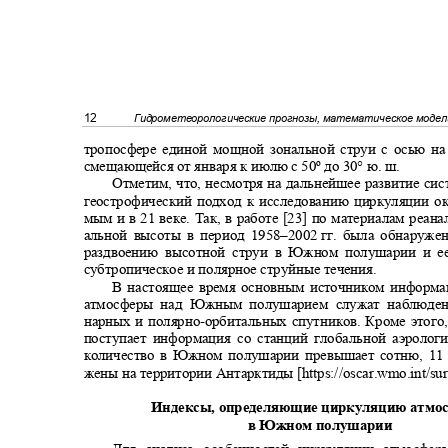
12
Гидрометеорологические прогнозы, математическое моде
тропосфере единой мощной зональной струи с осью на
смещающейся от января к июлю с 50º до 30° ю. ш.
Отметим, что, несмотря на дальнейшее развитие с
геострофический подход к исследованию циркуляции ок
мым и в 21 веке. Так, в работе [23] по материалам реан
альной высоты в период 1958‒2002
гг. была обнаруже
раздвоению высотной струи в Южном полушарии и 
субтропическое и полярное струйные течения.
В настоящее время основным источником информ
атмосферы над Южным полушарием служат наблюдени
нарных и полярно
-
орбитальных спутников. Кроме этого
поступает информация со станций глобальной аэролог
количество в Южном полушарии превышает сотню, 11 
жены на территории Антарктиды
[
https://oscar.wmo.int/su
Индексы, определяющие циркуляцию атм
в Южном полушарии