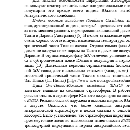
Для анализа особенностей циркуляции атмосфе
используют некоторые глобальные или региональные 
полушарии это прежде всего индекс Южного ко
Антарктического колебания.
Индекс южного колебания (
Southern Oscillation 
стандартизированный индекс, который представляет с
за пять месяцев разность нормированных аномалий дав
Таити и Дарвин (Австралия) [5]. В целом, сглаженные в
очень хорошо соответствуют изменениям температуры ок
тропической части Тихого океана. Отрицательная фаза
давление воздуха ниже нормы на Таити и давление воз
Дарвине. В отрицательную фазу
SOI
отмечено усиление з
са в субтропическом поясе Южного полушария в пери
зимы [13]. Длительные периоды отрицательных (положи
ний
SOI
совпадают с аномально теплыми (холодными)
восточной тропической части Тихого океана, типичн
Эль
-
Ниньо (Ла
-
Нинья) [
https://www.ncei.noaa.gov/access/mo
Цикл
Эль
-
Ниньо
-
Южного колебания (
ENSO)
м
заметное влияние на состояние стратосферы. В работе
ровался отклик в стратосфере Южного полушария на ано
с
ENSO
. Реакция была обнаружена в высоких широтах 
в августе. Оказалось, что более холодная авст
антарктической стратосфере в целом связана с тепл
наоборот. Было установлено, что стратосферная циркуля
промежуточное звено во взаимосвязи изменчивости
EN
тропосферной циркуляции в период австралийских ве