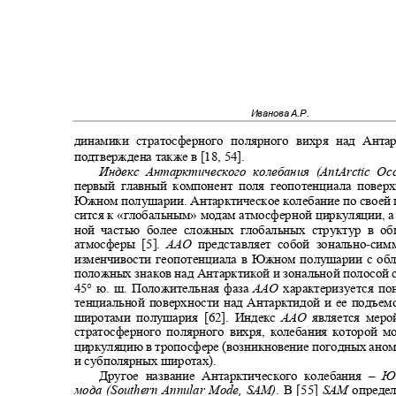
Иванова А.Р.
динамики стратосферного полярного вихря над Анта
подтверждена также в [18, 54].
Индекс Антарктического колебания
(AntArctic Oc
первый главный компонент поля геопотенциала поверх
Южном полушарии. Антарктическое колебание по своей 
сится к «глобальным» модам атмосферной циркуляции, а 
ной частью более сложных глобальных структур в 
атмосферы [5].
ААО
представляет собой зонально
-
сим
изменчивости геопотенциала в Южном полушарии с обл
положных знаков над Антарктикой и зональной полосой 
45° ю. ш. Положительная фаза
ААО
характеризуется п
тенциальной поверхности над Антарктидой и ее подъе
широтами полушария [62]. Индекс
AAO
является мер
стратосферного полярного вихря, колебания которой 
циркуляцию в тропосфере (возникновение погодных ано
и субполярных широтах).
Другое название Антарктического колебания
–
Ю
мода (
Southern Annular Mode, SAM)
. В [55]
SAM
опреде