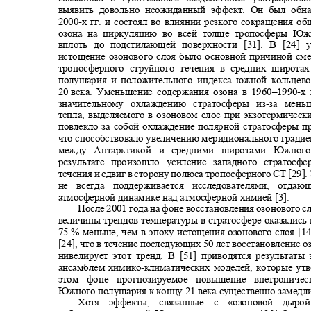
выявить довольно неожиданный эффект. Он был об
2000-
х гг. и состоял во влиянии резкого сокращения 
озона на циркуляцию во всей толще тропосферы 
вплоть до подстилающей поверхности [31]. В [24]
истощение озонового слоя было основной причиной с
тропосферного струйного течения в средних широ
полушария и положительного индекса южной кольце
20
века. Уменьшение содержания озона в 1960‒1990
-
х
значительному охлаждению стратосферы из
-
за мень
тепла, выделяемого в озоновом слое при экзотермичес
повлекло за собой охлаждение полярной стратосферы п
что способствовало увеличению меридионального гради
между Антарктикой и средними широтами Южно
результате произошло усиление западного стратос
течения и сдвиг в сторону полюса тропосферного СТ [29]
не всегда поддерживается исследователями, отд
атмосферной динамике над атмосферной химией [3].
После 2001 года на фоне восстановления озонового
величины трендов температуры в стратосфере оказались
75
% меньше, чем в эпоху истощения озонового слоя [1
[24], что в течение последующих 50 лет восстановление 
нивелирует этот тренд. В [51] приводятся результат
ансамблем химико
-
климатических моделей, которые ут
этом фоне прогнозируемое повышение внетропич
Южного полушария к концу 21 века существенно замедл
Хотя эффекты, связанные с «озоновой ды