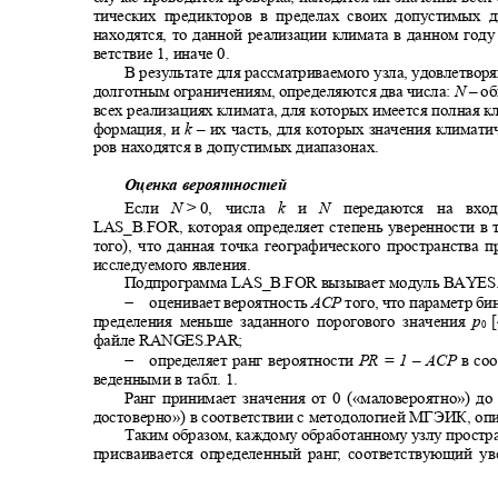
тических предикторов в пределах своих допустимых
находятся, то данной реализации климата в данном году
ветствие 1, иначе 0.
В результате для рассматриваемого узла, удовлетво
долготным ограничениям, определяются два числа:
N
–
об
всех реализациях климата, для которых имеется полная 
формация, и
k
–
их часть, для которых значения климат
ров находятся в допустимых диапазонах.
Оценка вероятностей
Если
N
>
0, числа
k
и
N
передаются на вх
LAS_B.FOR
, которая определяет степень уверенности в
того), что данная точка географического пространств
исследуемого явления.
Подпрограмма
LAS_B.FOR
вызывает модуль
BAYES
−
оценивает вероятность
ACP
того, что параметр б
пределения меньше заданного порогового значения
p
0
файле
RANGES.PAR;
−
определяет ранг вероятности
PR = 1
‒
ACP
в со
веденными в табл. 1.
Ранг принимает значения от 0
(«
маловероятно
»)
до
достоверно
»)
в соответствии с методологией МГЭИК, опи
Таким образом
,
каждому обработанному узлу простр
присваивается определенный ран
г
,
с
оответствующий у