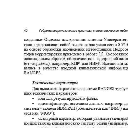
40
Гидрометеорологические прогнозы, математическое мод
созданные Отделом исследования климата Университе
°
глии, представляют собой значения для узлов сетки 0.5
×
на основе обработки наблюдений метеостанций. Подроб
тодов корректировки приведено в работе [1]. Скоррект
данных, таким образом, обозначаются с надстрочной лат
а
а
(от
«adjusted»),
например, КЦР
или ИВМ
. Именно эти 
вались в качестве входной климатической информ
RANGES.
Технические параметры
Для выполнения расчетов в системе
RANGES
требуе
щих технических параметров:
−
имя для результирующего файла;
−
идентификаторы источника данных; например, д
системы
–
модели ИВМ
Р
А
Н (обозначается как
"INM")
ил
ется как
"MGO");
−
сценарный параметр, который указывает сценари
воздействия на климатическую систему Земли (например
−