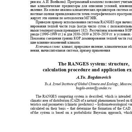
рии им. А.И. Воейкова). Программный комплекс позволяет учиты
ные климатические предикторы для описания условий, влия
явление. На основе анализа климатических предикторов система о
ностные оценки принадлежности точек географического простран
жирует эти оценки по методологии МГЭИК.
Приведен пример использования системы RANGES при вычи
нирования теплой части года (когда число суток с положитель
ными температурами превышает 182). Рассчитаны изменения КОР
риода (1990
–
1999 гг.) и для 2030
–
2039 и 2050
–
2059 гг. в условия
Показаны смещения границ КОР доминирования теплой части г
щие влияние изменений климата.
Ключевые слова:
климат, природное явление, климатическая об
нения, вычислительная система, пример применения
The RANGES system: structure,
calculation procedure and application 
A.Yu. Bogdanovich
Y
u
.A. Izrael Institute of Global Climate and Ecology, Mosco
bogda-anton@yandex.ru
The RANGES computing system is described, which is intended 
climatic area of distribution (CAD) of a natural phenomenon based on t
teristics and parameters (climatic predictors) – hydrometeorological v
calculated on their basis – that determine the formation of the C
of the
system is based on a probabilistic Bayesian approach, whi