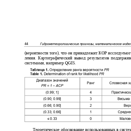
44
Гидрометеорологические прогнозы, математическое мод
(вероятности того), что он принадлежит КОР исследуемо
ления. Картографический вывод результатов поддерж
системами, например
QGIS.
Таблица 1.
Определение ранга вероятности
PR
Table 1.
Determination of rank for likelihood
PR
Диапазон значений
Ранг
Словесная х
PR =
1 ‒
ACP
(0.99; 1]
4
Практическ
(0.90; 0.99]
3
Весьма
(0.66; 0.90]
2
Вер
(0.33; 0.66]
1
Средне
≤ 0.33
0
Малов
Теоретическое обоснование использованных в сист