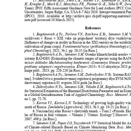
15.
Mastrandrea M.D., Field C.B., Stocker T.
F
.
, Edenhofer O., Ebi 
H., Kriegler E., Mach K.J., Matschoss
P
.
R., Plattner G.-K., Yohe G.
W
.
, Zwi
Team). IPCC Fifth Assessment Guidance Note for Lead Authors IPCC Cr
Uncertainties. Jasper Ridge, CA, USA 6-7 July 2010. Intergovernmental P
(IPCC). 2010.
A
v
ailable at http://archive.ipcc.ch/pdf/supporting-materi
note.pdf (accessed 10 March 2025).
References
1.
Bogdanovich A.Yu., Pavlova
V
.
N., Ran'kova E.
Y
a
., Semenov S.M.
V
sushlivosti v Rossi v XXI veke na prigodnost' territorij dlya vozdely
[Influence of changes in aridity in Russia in the XXI century on the suitabilit
cultivation of grain crops].
Fundamental'naya i prikladnaya klimatologiya
[
plied Climatology
], 2021, № 1,
pp. 20-35 [in Russ.].
2. Bogdanovich A.Yu., Semenov S.M.
Ocenka klimaticheskih arealov 
sistemy RANGES [Estimating the climatic ranges of species using the RA
tezisov dokladov Mezhdunarodnoj konferencii «Izmeneniya klimata: prichin
problemy adaptacii i regulirovaniya. Klimat–2023».
9-13 oktyabrya 2023 
kniga publ., 2023, pp. 220-220 [in Russ.].
3.
Bogdanovich A.Yu., Semenov S.M., Dobrolyubov N.
Y
u
.
Sistema R
tem]. Svidetel'stvo o gosudarstvennoj registracii programmy dlya EVM
№20
darstvennoj registracii 01 avgusta 2024 goda.[in Russ.].
4.
Dobrolyubov N.Yu., Semenov S.M.,
V
o
lodin E.M., Bogdanovich A.Yu
for Statistical Estimation of the Binomial Distribution Parameter and an Exa
in a Global Geoinformation Task of Applied Climatology.
Russ. Meteorol. 
no 1, pp. 72-78.
5.
Kovtun
V
.
I., Kovtun L.N.
Technology of growing high-quality win
south of Russia.
Zemledelie
[
Agriculture
], 2013, № 3,
pp. 19-21 [in Russ.]
6. Nacional'nyj atlas Rossii v chetyrekh tomah. – Tom 2 «Priroda. E
las of Russia in four volumes. –
V
o
lume 2 “Nature. Ecology”] Moscow: R
2007, 496 p. [in Russ.].
7.
Semenov S.M., Popov I.O, Yasyukevich
V
.
V
.
Statistical Model for A
of Climate-related Hazards Based on Climate Monitoring Data.
Russ. Met