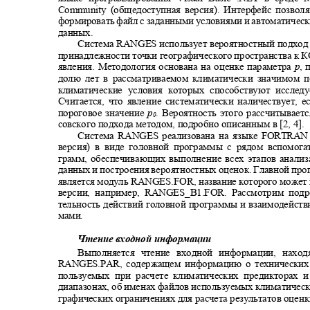
Community
(общедоступная версия). Интерфейс позво
формировать файл с заданными условиями и автоматическ
данных.
Система
RANGES
использует вероятностный подход
принадлежности точки географического пространства к 
явления. Методология основана на оценке параметра
p
,
долю лет в рассматриваемом климатически значимом 
климатические условия которых способствуют иссле
Считается, что явление систематически наличествует, 
пороговое значение
p
. Вероятность этого рассчитывает
0
совского подхода методом, подробно описанным в [2, 4].
Система
RANGES
реализована на языке
FORTRA
версия) в виде головной программы с рядом вспомог
грамм, обеспечивающих выполнение всех этапов анали
данных и построения вероятностных оценок. Главной пр
является модуль
RANGES.FOR,
название которого может
версии, например,
RANGES_B1.FOR.
Рассмотрим под
тельность действий головной программы и взаимодейст
мами.
Чтение входной информации
Выполняется чтение входной информации, нах
RANGES.PAR,
содержащем информацию о технических
пользуемых при расчете климатических предикторах
диапазонах, об именах файлов используемых климатичес
графических ограничениях для расчета результатов оцен