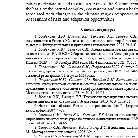
cation of climate-related threats to sectors of the Russian e
the basis of the natural complex, ecosystems and human heal
associated with changes in the climatic ranges of species i
Assessment of risks and adaptation opportunities."
Список литературы
1.
Богданович А.Ю., Павлова В.Н., Ранькова Э.Я., Семенов С.М
засушливости в Росси в
XXI
веке на пригодность территорий для в
культур // Фундаментальная и прикладная климатология. 2021. № 1. С.
2.
Богданович А.Ю., Семенов С.М.
Оценка климатических ареал
ванием системы
RANGES //
Сборник тезисов докладов Международн
менения климата: причины, риски, последствия, проблемы адапта
Климат
–2023», 9
‒13 октября 2023 года. М.: Физматкнига, 2023. С. 220
3.
Богданович А.Ю., Семенов С.М., Добролюбов Н.Ю.
Система
R
ство о государственной регистрации программы для ЭВМ №202466
ственной регистрации 01 августа 2024 года.
4.
Добролюбов Н.Ю., Семенов С.М., Володин Е.М., Богданович 
алгоритм статистической оценки параметра биномиального распре
применения в одной глобальной геоинформационной задаче прикла
Метеорология и гидрология. 2023. № 10. С. 16
-24.
5.
Ковтун В.И., Ковтун Л.Н.
Технология выращивания высоко
озимой пшеницы на юге России // Земледелие. 2013. № 3. С. 19
-21.
6. Национальный атлас России в четырех томах. Том 2. Природа
картография, 2007. 496 с.
7.
Семенов С.М., Попов И.О., Ясюкевич В.В.
Статистическая мо
мирования климатогенных угроз по данным мониторинга климата // М
логия. 2020. № 5. С. 59
-65.
8.
Семенов С.М., Ясюкевич В.В., Гельвер Е.С.
Выявление клима
М.: Метеорология и гидрология, 2006. 324 с.
9.
Хромов С.П., Петросянц М.А.
Метеорология и климатология: