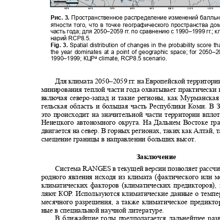
Рис. 3.
Пространственное распределение изменений балль
ятности того, что в точке географического пространства 
часть года; для
2050–
2059 г
г
.
п
о сравнению с
1990–
1999 г
г
.
; 
нарий
RCP8.5.
Fig. 3.
Spatial distribution of changes in the probability score 
the year dominates at a point of geographic space; for 2050
1990–1999;
КЦР
climate, RCP8.5 scenario.
a
Для климата
2050–
2059 г
г
.
н
а Европейской территори
минирования теплой части года охватывает практическ
включая северо
-
запад и такие регионы, как Мурманска
гельская область и большая часть Республики Коми. 
это происходит на значительной части территории впло
Ненецкого автономного округа. На Дальнем Востоке г
двигается на север. В горных регионах, таких как Алтай,
смещение границы в направлении больших высот.
Заключение
Система
RANGES
в текущей версии позволяет расс
родного явления исходя из климата
(
фактического или м
климатических факторов (климатических предикторов)
ляют КО
Р
.
И
спользуются климатические данные о темп
месячного разрешения, а также климатическое предикт
ные в специальной научной литературе.
В ближайшие годы предполагается дальнейшее раз