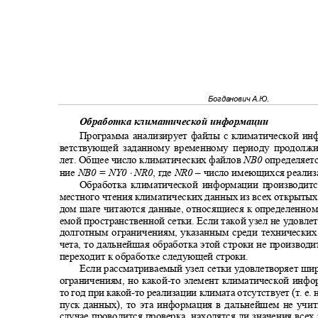
Богданович А.Ю.
Обработка климатической информации
Программа анализирует файлы с климатической ин
ветствующей заданному временному периоду продолж
лет. Общее число климатических файлов
NB0
определяет
⋅
ние
NB0 = NY0
NR0
, где
NR0
–
число имеющихся реализ
Обработка климатической информации производит
местного чтения климатических данных из всех открыты
дом шаге читаются данные, относящиеся к определенно
емой пространственной сетки. Если такой узел не удовле
долготным ограничениям, указанным среди технически
чета, то дальнейшая обработка этой строки не производи
переходит к обработке следующей строки.
Если рассматриваемый узел сетки удовлетворяет ши
ограничениям, но какой
-
то элемент климатической инфо
то год при какой
-
то реализации климата отсутствует (т. е
пуск данных), то эта информация в дальнейшем не уч
случае проводится проверка, находятся ли значения все