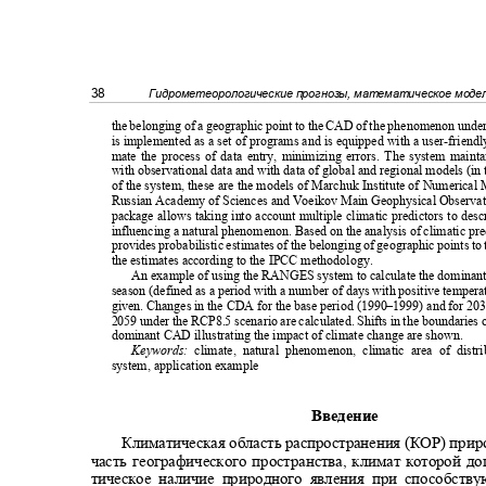
38
Гидрометеорологические прогнозы, математическое мод
the belonging of a geographic point to the CAD of the phenomenon unde
is implemented as a set of programs and is equipped with a user-friendl
mate the process of data entry, minimizing errors. The system maint
with observational data and with data of global and regional models (in
of the system, these are the models of Marchuk Institute of Numerical
Russian Academy of Sciences and Voeikov Main Geophysical Observat
package allows taking into account multiple climatic predictors to des
influencing a natural phenomenon. Based on the analysis of climatic pr
provides probabilistic estimates of the belonging of geographic points 
the estimates according to the IPCC methodology.
An example of using the RANGES system to calculate the domina
season (defined as a period with a number of days with positive temper
given. Changes in the CDA for the base period (1990–1999) and for 
2059 under the RCP8.5 scenario are calculated. Shifts in the boundarie
dominant CAD illustrating the impact of climate change are shown.
Keywords:
climate, natural phenomenon, climatic area of dist
system, application example
Введение
Климатическая область распространения (КОР) прир
часть географического пространства, климат которой д
тическое наличие природного явления при способст