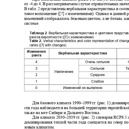
от
-
4 до 4. В рассматриваемом случае отрицательных знач
В табл. 2 представлены вербальная характеристика и соо
товое воплощение ([7] с изменениями). Однако в данной 
изменений отображалось бежевым цветом, а не белым, к
системе.
Таблица 2
.
Вербальная характеристика и цветовое предст
рангов вероятности ([7] с изменениями
)
Table 2.
Verbal characteristics and color representation of chang
ranks ([7] with changes)
Изменение
Вербальная характеристика
ранга
4
Очень сильное
3
Сильное
Т
Увеличение
2
Среднее
1
Слабое
0
Изменений не выявлено
Для базового климата
1990–
1999 г
г
.
(
рис. 1) доминир
сти года наблюдается на большей территории европейско
также на юге Сибири и Дальнего Востока.
Для климата
2030–
2039 г
г
.
(
рис. 2) сценария
RCP8.5
доминирования теплой части года смещается на север п
зовым климатом.