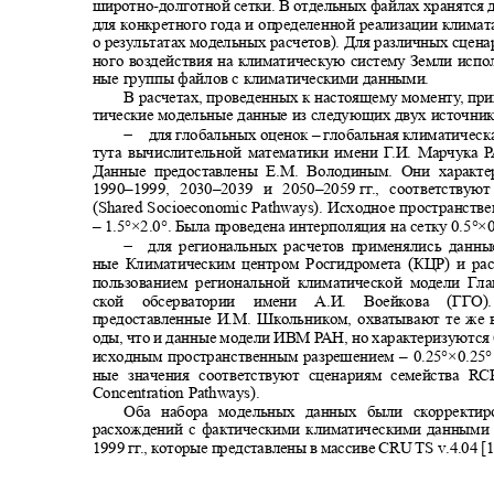
широтно
-
долготной сетки. В отдельных файлах хранятся
для конкретного года и определенной реализации климат
о результатах модельных расчетов). Для различных сцен
ного воздействия на климатическую систему Земли исп
ные группы файлов с климатическими данными.
В расчетах, проведенных к настоящему момент
у
,
п
ри
тические модельные данные из следующих двух источни
−
для глобальных оценок
–
глобальная климатическ
тута вычислительной математики имени
Г
.
И. Марчука
Р
Данные предоставлены Е.М. Володиным. Они харак
1990–1999, 2030–
2039 и
2050–2059
г
г
.
, соответствую
(Shared Socioeconomic Pathways).
Исходное пространств
°
°
°
– 1.5
×2.0
. Была проведена интерполяция на сетку
0.5
×0
−
для региональных расчетов применялись данн
ные Климатическим центром Росгидромета (КЦР) и ра
пользованием региональной климатической модели Гл
ской обсерватории имени А.И. Воейкова (Г
предоставленные И.М. Школьником, охватывают те же
оды, что и данные модели ИВМ
Р
А
Н, но характеризуются
°
исходным пространственным разрешением
– 0.25
×0.25
ные значения соответствуют сценариям семейства
RCP
Concentration Pathways).
Оба набора модельных данных были скоррект
расхождений с фактическими климатическими данными
1999 г
г
.
, которые представлены в массиве
CRU TS v.4.04 [1