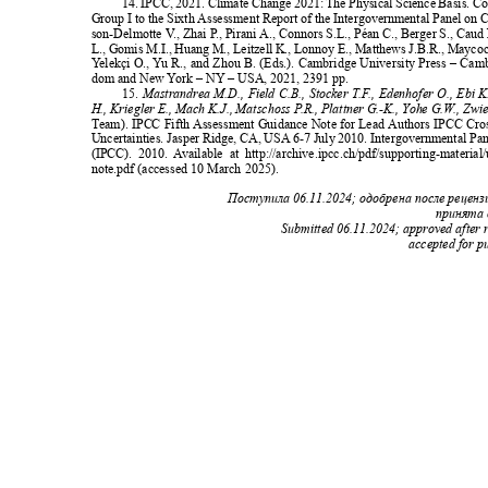
14. IPCC, 2021. Climate Change 2021: The Physical Science Basis. C
Group I to the Sixth Assessment Report of the Intergovernmental Panel on
son-Delmotte
V
.
, Zhai
P
.
, Pirani A., Connors S.L., Péan C., Berger S., Cau
L., Gomis M.I., Huang M., Leitzell K., Lonnoy E., Matthews J.B.R., Maycoc
Y
e
lekçi O.,
Y
u
R
., and Zhou B. (Eds.). Cambridge University Press – Ca
dom and New
Y
o
rk – NY – USA, 2021, 2391 pp.
15.
Mastrandrea M.D., Field C.B., Stocker T.
F
.
, Edenhofer O., Ebi 
H., Kriegler E., Mach K.J., Matschoss
P
.
R., Plattner G.-K., Yohe G.
W
.
, Zwi
Team). IPCC Fifth Assessment Guidance Note for Lead Authors IPCC Cr
Uncertainties. Jasper Ridge, CA, USA 6-7 July 2010. Intergovernmental P
(IPCC). 2010.
A
v
ailable at http://archive.ipcc.ch/pdf/supporting-materi
note.pdf (accessed 10 March 2025).
Поступила
06.11.2024;
одобрена после рецен
принята 
Submitted 06.11.2024; approved after
accepted for p