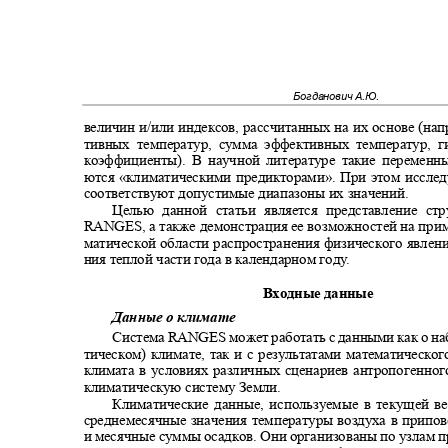
Богданович А.Ю.
величин и/или индексов, рассчитанных на их основе (на
тивных температур, сумма эффективных температур, 
коэффициенты). В научной литературе такие перемен
ются
«
климатическими предикторами
».
При этом иссле
соответствуют допустимые диапазоны их значений
.
Целью данной статьи является представление с
RANGES,
а также демонстрация ее возможностей на при
матической области распространения физического явлен
ния теплой части года в календарном год
у
.
Входные данные
Данные о климате
Система
RANGES
может работать с данными как о 
тическом) климате, так и с результатами математическ
климата в условиях различных сценариев антропогенно
климатическую систему Земли.
Климатические данные, используемые в текущей в
среднемесячные значения температуры воздуха в прип
и месячные суммы осадков. Они организованы по узлам 