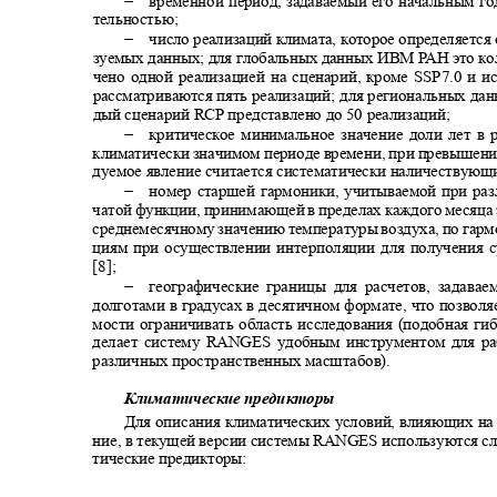
временной период, задаваемый его начальным г
тельностью;
−
число реализаций климата, которое определяетс
зуемых данных; для глобальных данных ИВМ
Р
А
Н это к
чено одной реализацией на сценарий, кроме
SSP7.0
и и
рассматриваются пять реализаций; для региональных да
дый сценарий
RCP
представлено до 50 реализаций;
−
критическое минимальное значение доли лет в
климатически значимом периоде времени, при превышени
дуемое явление считается систематически наличествую
−
номер старшей гармоники, учитываемой при ра
чатой функции, принимающей в пределах каждого месяца 
среднемесячному значению температуры воздуха, по гар
циям при осуществлении интерполяции для получения
[8];
−
географические границы для расчетов, задав
долготами в градусах в десятичном формате, что позвол
мости ограничивать область исследования (подобная г
делает систему
RANGES
удобным инструментом для 
различных пространственных масштабов).
Климатические предикторы
Для описания климатических условий, влияющих на
ние, в текущей версии системы
RANGES
используются с
тические предикторы: