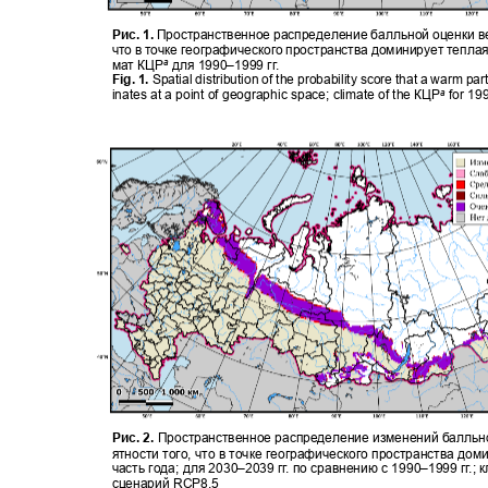
Рис. 1.
Пространственное распределение балльной оценки в
что в точке географического пространства доминирует теплая
мат КЦР
для
1990–
1999 г
г
.
а
Fig. 1.
Spatial distribution of the probability score that a warm pa
inates at a point of geographic space; climate of the
КЦР
for 1
а
Рис. 2.
Пространственное распределение изменений балльн
ятности того, что в точке географического пространства до
часть года; для
2030–
2039 г
г
.
п
о сравнению с
1990–
1999 г
г
.
; 
сценарий
RCP8.5