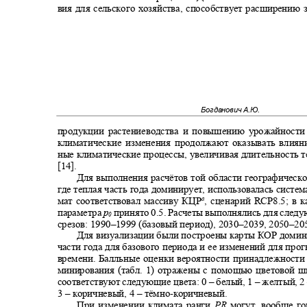
вия для сельского хозяйства, способствует расширению
Богданович А.Ю.
продукции растениеводства и повышению урожайности
климатические изменения продолжают оказывать влиян
ные климатические процессы, увеличивая длительность 
[14].
Для выполнения расчётов той области географическ
где теплая часть года доминирует, использовалась систе
а
мат соответствовал массиву КЦР
, сценарий
RCP8.5
; в 
параметра
p
принято 0.5. Расчеты выполнялись для сле
0
срезов:
1990–
1999 (базовый период),
2030–2039, 2050–20
Для визуализации были построены карты КОР доми
части года для базового периода и ее изменений для пр
времени. Балльные оценки вероятности принадлежности
минирования (табл. 1) отражены с помощью цветовой 
соответствуют следующие цвета: 0
–
белый, 1
–
желтый, 2
3 –
коричневый, 4
–
тёмно
-
коричневый.
При изменении климата ранги
PR
могут, вообще г