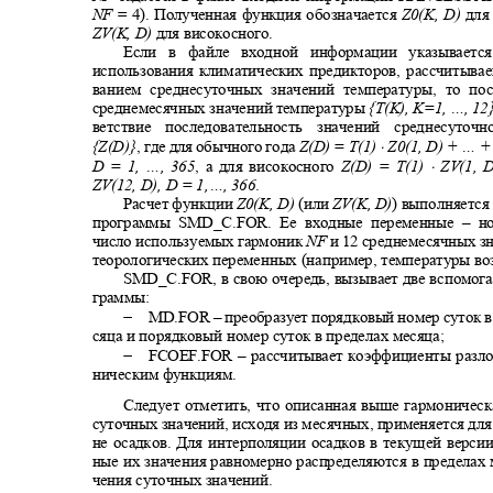
NF
= 4). Полученная функция обозначается
Z0(K, D)
для
ZV(K, D)
для високосного.
Если в файле входной информации указывает
использования климатических предикторов, рассчитыв
ванием среднесуточных значений температуры, то п
среднемесячных значений температуры
{T(K), K=1, …, 12
ветствие последовательность значений среднесут
⋅
{Z(D)}
, где для обычного года
Z(D) = T(1)
Z0(1, D) + … +
⋅
D = 1, …, 365
, а для високосного
Z(D) = T(1)
ZV(1, 
ZV(12, D), D = 1,…, 366
.
Расчет функции
Z0(K, D)
(или
ZV(K, D)
) выполняется
программы
SMD_C.FOR.
Ее входные переменные
–
н
число используемых гармоник
NF
и 12 среднемесячных з
теорологических переменных (например, температуры во
SMD_C.FOR,
в свою очередь, вызывает две вспомо
граммы:
−
MD.FOR –
преобразует порядковый номер суток в
сяца и порядковый номер суток в пределах месяца;
−
FCOEF.FOR –
рассчитывает коэффициенты разл
ническим функциям.
Следует отметить, что описанная выше гармоничес
суточных значений, исходя из месячных, применяется дл
не осадков. Для интерполяции осадков в текущей верс
ные их значения равномерно распределяются в пределах
чения суточных значений.