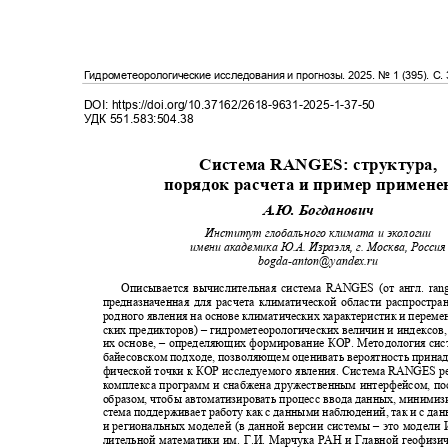
Гидрометеорологические исследования и прогнозы
. 2025.
№
1 (395)
. С
.
DOI: https://doi.org/10.37162/2618-9631-2025-1-37-50
УДК
551.583:504.38
Система RANGES: структура,
порядок расчета и пример примен
А.Ю. Богданович
Институт глобального климата и экологии
имени академика Ю.А. Израэля, г. Москва, Росси
bogda-anton@yandex.ru
Описывается вычислительная система RANGES (от англ. ra
предназначенная для расчета климатической области распростр
родного явления на основе климатических характеристик и перем
ских предикторов)
–
гидрометеорологических величин и индексов
их основе
, –
определяющих формирование КОР. Методология сис
байесовском подходе, позволяющем оценивать вероятность прина
фической точки к КОР исследуемого явления. Система RANGES р
комплекса программ и снабжена дружественным интерфейсом, п
образом, чтобы автоматизировать процесс ввода данных, миними
стема поддерживает работу как с данными наблюдений, так и с д
и региональных моделей (в данной версии системы
–
это модели
лительной математики им. Г.И. Марчука РАН и Главной геофизи