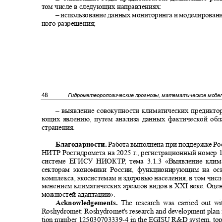
том числе в следующих направлениях:
–
использование данных мониторинга и моделировани
ного разрешения;
48
Гидрометеорологические прогнозы, математическое мод
–
выявление совокупности климатических предикто
ющих явлению, путем анализа данных фактической обл
странения.
Благодарности.
Работа выполнена при поддержке Ро
НИТР Росгидромета на 2025
г
.
, регистрационный номер 
системе ЕГИСУ НИОКТ
Р
,
т
ема 3.1.3
«
Выявление кли
секторам экономики России, функционирующим на о
комплекса, экосистемам и здоровью населения, в том числ
менением климатических ареалов видов в
XXI
веке. Оце
можностей адаптации
».
Acknowledgements.
The research was carried out w
Roshydromet: Roshydromet's research and development plan f
tion number 125030703339-4 in the EGISU R&D system, topic