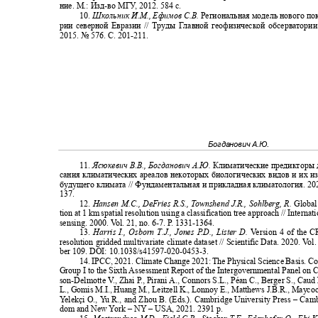
ние. М.: Изд
-
во МГ
У
,
2
012. 584 с.
10.
Школьник И.М., Ефимов С.В.
Региональная модель нового по
рии северной Евразии // Труды Главной геофизической обсерватори
2015. № 576. С. 201
-211.
Богданович А.Ю.
11.
Ясюкевич В.В., Богданович А.Ю.
Климатические предикторы 
сания климатических ареалов некоторых биологических видов и их 
будущего климата // Фундаментальная и прикладная климатология.
20
137.
12.
Hansen M.C., DeFries R.S.,
T
o
wnshend J.R., Sohlberg, R.
Global
tion at 1 km spatial resolution using a classification tree approach // Interna
sensing. 2000.
V
o
l. 21, no. 6-7.
P
.
1
331-1364.
13.
Harris I., Osborn T.J., Jones
P
.
D., Lister D.
V
e
rsion 4 of the
resolution gridded multivariate climate dataset // Scientific Data. 2020.
V
o
l
ber 109. DOI: 10.1038/s41597-020-0453-3.
14. IPCC, 2021. Climate Change 2021: The Physical Science Basis. C
Group I to the Sixth Assessment Report of the Intergovernmental Panel on
son-Delmotte
V
.
, Zhai
P
.
, Pirani A., Connors S.L., Péan C., Berger S., Cau
L., Gomis M.I., Huang M., Leitzell K., Lonnoy E., Matthews J.B.R., Maycoc
Y
e
lekçi O.,
Y
u
R
., and Zhou B. (Eds.). Cambridge University Press – Ca
dom and New
Y
o
rk – NY – USA, 2021. 2391 p.