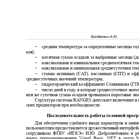
Богданович А.Ю.
−
средняя температура за определенные месяцы год
ков);
−
месячная сумма осадков за выбранные месяцы (до
−
максимальная и минимальная среднемесячная тем
−
максимальная и минимальная среднесуточная тем
−
суммы активных (С
А
Т
), пассивных (СПТ) и э
среднесуточных значений температуры;
−
гидротермический коэффициент Селянинова (ГТ
−
число дней в год
у
, в которые среднесуточное зна
или же суточная сумма осадков превышала пороговые зн
Структура системы
RANGES
допускает включение и
ских предикторов при необходимости.
Последовательность работы головной про
Для обеспечения удобного ввода параметров и ми
пользователям предоставляется дружественный интерфей
сотрудником ФГБУ
«
ИГКЭ
»
Н.Ю. Добролюбовым и р
языке программирования
Visual Basic .NET
в среде
M