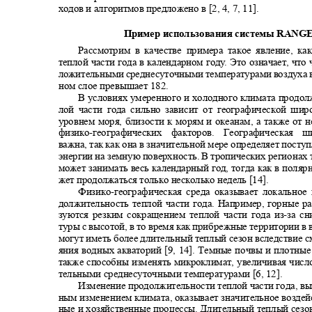
ходов и алгоритмов предложено в [2, 4, 7, 11].
Пример использования системы
RANG
Рассмотрим в качестве примера такое явление, 
теплой части года в календарном год
у
.
Э
то означает, что
ложительными среднесуточными температурами воздуха 
ном слое превышает 182.
В условиях умеренного и холодного климата продо
лой части года сильно зависит от географической ш
уровнем моря, близости к морям и океанам, а также от
физико
-
географических факторов. Географическа
важна, так как она в значительной мере определяет пост
энергии на земную поверхность. В тропических регионах 
может занимать весь календарный год, тогда как в поля
жет продолжаться только несколько недель [14].
Физико
-
географическая среда оказывает локально
должительность теплой части года. Например, горные 
зуются резким сокращением теплой части года из
-
за с
туры с высотой, в то время как прибрежные территории 
могут иметь более длительный теплый сезон вследствие
яния водных акваторий [9, 14]. Темные почвы и плотн
также способны изменять микроклимат, увеличивая чис
тельными среднесуточными температурами [6, 12].
Изменение продолжительности теплой части года, в
ным изменением климата, оказывает значительное возде
ные и хозяйственные процессы. Длительный теплый сезо