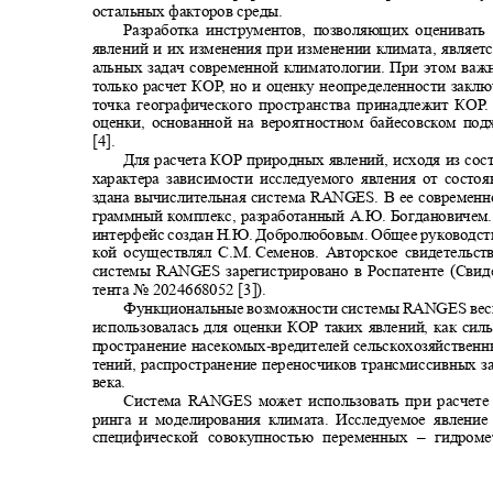
остальных факторов среды.
Разработка инструментов, позволяющих оценива
явлений и их изменения при изменении климата, являет
альных задач современной климатологии. При этом важ
только расчет КО
Р
,
н
о и оценку неопределенности закл
точка географического пространства принадлежит КО
Р
оценки, основанной на вероятностном байесовском по
[4].
Для расчета КОР природных явлений, исходя из со
характера зависимости исследуемого явления от состо
здана вычислительная система
RANGES
. В ее современ
граммный комплекс, разработанный А.Ю. Богдановиче
интерфейс создан Н.Ю. Добролюбовым. Общее руководств
кой осуществлял С.М.
Семенов. Авторское свидетельс
системы
RANGES
зарегистрировано в Роспатенте (Сви
тента № 2024668052 [3]).
Функциональные возможности системы
RANGES
ве
использовалась для оценки КОР таких явлений, как сил
пространение насекомых
-
вредителей сельскохозяйствен
тений, распространение переносчиков трансмиссивных 
века.
Система
RANGES
может использовать при расчет
ринга и моделирования климата. Исследуемое явлени
специфической совокупностью переменных
–
гидроме