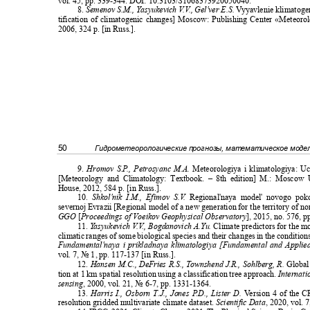
vol. 45, pp. 339-344. DOI: 10.3103/S1068373920050040.
8.
Semenov S.M., Yasyukevich
V
.
V
.
, Gel'ver E.S.
V
yyavlenie klimatog
tification of climatogenic changes] Moscow: Publishing Center «Meteo
2006, 324 p. [in Russ.].
50
Гидрометеорологические прогнозы, математическое мод
9.
Hromov S.
P
.
, Petrosyanc M.A.
Meteorologiya i klimatologiya: U
[Meteorology and Climatology: Textbook. – 8th edition] M.: Moscow 
House, 2012, 584 p. [in Russ.].
10.
Shkol'nik I.M., Efimov S.
V
.
Regional'naya model' novogo poko
severnoj Evrazii [Regional model of a new generation for the territory of no
GGO
[
Proceedings of Voeikov Geophysical Observatory
], 2015, no. 576, 
11.
Y
a
syukevich
V
.
V
.
, Bogdanovich A.Yu.
Climate predictors for the m
climatic ranges of some biological species and their changes in the condition
Fundamental'naya i prikladnaya klimatologiya [Fundamental and Applie
vol. 7,
№ 1,
pp. 117-137 [in Russ.].
12.
Hansen M.C., DeFries R.S.,
T
o
wnshend J.R., Sohlberg, R.
Global
tion at 1 km spatial resolution using a classification tree approach.
Internati
sensing
, 2000, vol. 21,
№ 6
-7, pp. 1331-1364.
13.
Harris I., Osborn T.J., Jones
P
.
D., Lister D.
V
e
rsion 4 of the
resolution gridded multivariate climate dataset.
Scientific Data
, 2020, vol. 