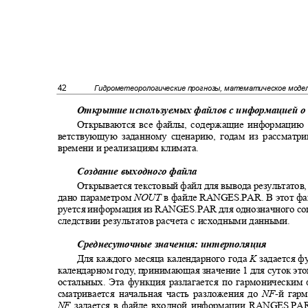
42
Гидрометеорологические прогнозы, математическое мод
Открытие используемых файлов с информацией 
Открываются все файлы, содержащие информацию 
ветствующую заданному сценарию, годам из рассматр
времени и реализациям климата.
Создание выходного файла
Открывается текстовый файл для вывода результатов,
дано параметром
NOUT
в файле
RANGES.PAR.
В этот ф
руется информация из
RANGES.PAR
для однозначного с
следствии результатов расчета с исходными данными.
Среднесуточные значения: интерполяция
Для каждого месяца календарного года
K
задается ф
календарном год
у
,
п
ринимающая значение 1 для суток это
остальных. Эта функция разлагается по гармонически
сматривается начальная часть разложения до
NF
-
й гар
NF
задается в файле входной информации
RANGES.PA