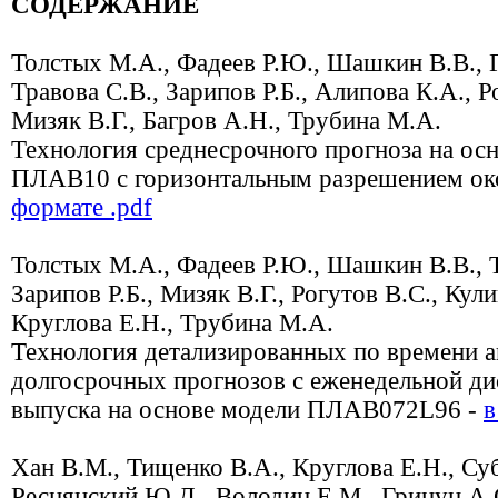
СОДЕРЖАНИЕ
Толстых М.А., Фадеев Р.Ю., Шашкин В.В., Г
Травова С.В., Зарипов Р.Б., Алипова К.А., Р
Мизяк В.Г., Багров А.Н., Трубина М.А.
Технология среднесрочного прогноза на ос
ПЛАВ10 с горизонтальным разрешением ок
формате .pdf
Толстых М.А., Фадеев Р.Ю., Шашкин В.В., Т
Зарипов Р.Б., Мизяк В.Г., Рогутов В.С., Кул
Круглова Е.Н., Трубина М.А.
Технология детализированных по времени 
долгосрочных прогнозов с еженедельной д
выпуска на основе модели ПЛАВ072L96 -
в
Хан В.М., Тищенко В.А., Круглова Е.Н., Су
Реснянский Ю.Д., Володин Е.М., Грицун А.