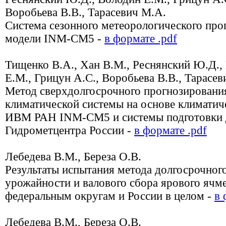
Воробьева В.В., Тарасевич М.А.
Система сезонного метеорологического прог
модели INM-CM5 -
в формате .pdf
Тищенко В.А., Хан В.М., Реснянский Ю.Д.,
Е.М., Грицун А.С., Воробьева В.В., Тарасев
Метод сверхдолгосрочного прогнозировани
климатической системы на основе климатич
ИВМ РАН INM-CM5 и системы подготовки
Гидрометцентра России -
в формате .pdf
Лебедева В.М., Береза О.В.
Результаты испытания метода долгосрочног
урожайности и валового сбора ярового ячм
федеральным округам и России в целом -
в 
Лебедева В.М., Береза О.В.