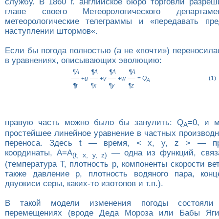
службу. В 1860 г. английское бюро торговли разреш
главе своего Метеорологического департаме
метеорологические телеграммы и «передавать пре
наступлении штормов«.
Если бы погода полностью (а не «почти») переносила
в уравнениях, описывающих эволюцию:
¶
A
¶
A
¶
A
¶
A
=
Q
(1)
+
u
+
v
+
w
A
¶
t
¶
x
¶
y
¶
z
правую часть можно было бы занулить: Q
=0, и 
A
простейшее линейное уравнение в частных производ
переноса. Здесь t — время, < x, y, z > — пр
координаты, A=A
— одна из функций, связа
(t, x, y, z)
(температура T, плотность p, компоненты скорости ветр
также давление p, плотность водяного пара, конц
двуокиси серы, каких-то изотопов и т.п.).
В такой модели изменения погоды состоял
перемещениях (вроде Деда Мороза или Бабы Яги)