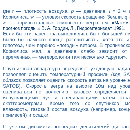
r
r
¶
x
¶
y
где
r
— плотность воздуха,
p
— давление,
l
= 2
w
s
Кориолиса,
w
— угловая скорость вращения Земли,
q
> — горизонтальные компоненты ветра, см.
«Матема
прогноз погоды.» В. А. Гордин, Л., Гидромтеоиздат, 1991.
Если бы эти равенства выполнялись бы с большей то
было бы намного проще рассчитывать, хотя это и
гипотеза, чем перенос «погоды» ветром. В тропическ
Кориолиса мал, а давление слабо зависит от 
переменных — метеорология там несколько «другая».
Спутниковая аппаратура определяет уходящую ради
позволяет оценить температурный профиль (код S
облаков позволяет оценить скорость ветра на уровне э
SATOB). Скорость ветра на высоте 10м над уро
оцениваться по волнению, каковое определяется 
испускающими луч и оценивающими затем отраж
скаттерометрами. Кроме того со спутников мо
влажность, газовый состав воздуха (например, конц
примесей) и осадки.
С учетом динамики последних десятилетий дистан