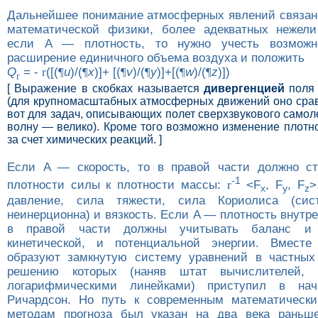
Дальнейшее понимание атмосферных явлений связан
математической физики, более адекватных нежели
если A — плотность, то нужно учесть возможн
расширение единичного объема воздуха и положить
Q
=
-
r
([(
¶
u
)/(
¶
x
)]+ [(
¶
v
)/(
¶
y
)]+[(
¶
w
)/(
¶
z
)])
r
[ Выражение в скобках называется
дивергенцией
поля 
(для крупномасштабных атмосферных движений оно срав
вот для задач, описывающих полет сверхзвукового самол
волну — велико). Кроме того возможно изменение плотн
за счет химических реакций. ]
Если A — скорость, то в правой части должно ст
-1
плотности силы к плотности массы:
r
<F
, F
, F
>
x
y
z
давление, сила тяжести, сила Кориолиса (сис
неинерционна) и вязкость. Если A — плотность внутре
в правой части должны учитывать баланс и 
кинетической, и потенциальной энергии. Вместе
образуют замкнутую систему уравнений в частных
решению которых (наняв штат вычислителей, п
логарифмическими линейками) приступил в на
Ричардсон. Но путь к современным математическ
методам прогноза был указан на два века рань