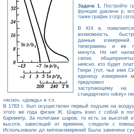
Задача 1.
Постройте гр
функции давлени p, исп
также график z=z(p) согла
В XIX в. появляется
возможность быстр
данные измерений
телеграммы и ее п
минута. Но нет нала
связи, общеприняты
неясно, кто будет пла
Генри (тот, чье имя С
единицу измерения м
предложил тел
заступающему на с
стандартного «okey» пе
«ясно», «дождь» и т.п.
В 1783 г. был осуществлен первый подъем на воздуш
этого же года физик Ж. Шарль взял с собой в по
барометр. За полетами шаров, то есть за высотой и
высоте, зависящей от времени, следили с помощ
Использовали дл метеоизмерений Была замечена сух