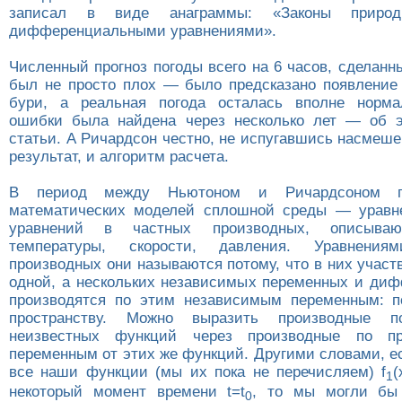
записал в виде анаграммы: «Законы приро
дифференциальными уравнениями».
Численный прогноз погоды всего на 6 часов, сделан
был не просто плох — было предсказано появление
бури, а реальная погода осталась вполне норма
ошибки была найдена через несколько лет — об 
статьи. А Ричардсон честно, не испугавшись насмеше
результат, и алгоритм расчета.
В период между Ньютоном и Ричардсоном п
математических моделей сплошной среды — уравн
уравнений в частных производных, описыва
температуры, скорости, давления. Уравнени
производных они называются потому, что в них учас
одной, а нескольких независимых переменных и ди
производятся по этим независимым переменным: п
пространству. Можно выразить производные 
неизвестных функций через производные по пр
переменным от этих же функций. Другими словами, е
все наши функции (мы их пока не перечисляем) f
(
1
некоторый момент времени t=t
, то мы могли бы
0