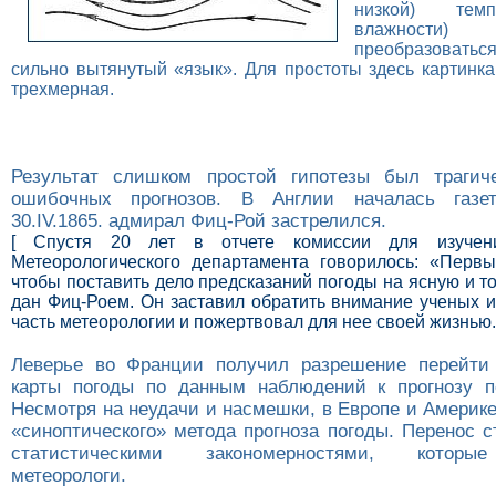
низкой) тем
влажнос
преобразоватьс
сильно вытянутый «язык». Для простоты здесь картинка
трехмерная.
Результат слишком простой гипотезы был трагич
ошибочных прогнозов. В Англии началась газе
30.IV.1865. адмирал Фиц-Рой застрелился.
[ Спустя 20 лет в отчете комиссии для изучени
Метеорологического департамента говорилось: «Первы
чтобы поставить дело предсказаний погоды на ясную и т
дан Фиц-Роем. Он заставил обратить внимание ученых и
часть метеорологии и пожертвовал для нее своей жизнью.
Леверье во Франции получил разрешение перейти 
карты погоды по данным наблюдений к прогнозу п
Несмотря на неудачи и насмешки, в Европе и Америк
«синоптического» метода прогноза погоды. Перенос 
статистическими закономерностями, которы
метеорологи.