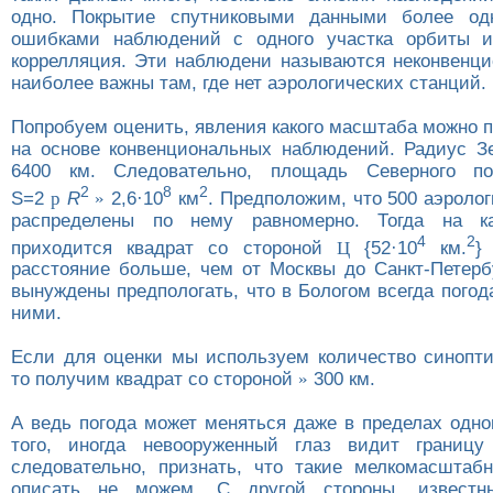
одно. Покрытие спутниковыми данными более од
ошибками наблюдений с одного участка орбиты и
коррелляция. Эти наблюдени называются неконвенц
наиболее важны там, где нет аэрологических станций.
Попробуем оценить, явления какого масштаба можно 
на основе конвенциональных наблюдений. Радиус З
6400 км. Следовательно, площадь Северного п
2
8
2
S=2
p
R
»
2,6·10
км
. Предположим, что 500 аэроло
распределены по нему равномерно. Тогда на к
4
2
приходится квадрат со стороной
Ц
{52·10
км.
расстояние больше, чем от Москвы до Санкт-Петерб
вынуждены предпологать, что в Бологом всегда пого
ними.
Если для оценки мы используем количество синопти
то получим квадрат со стороной
»
300 км.
А ведь погода может меняться даже в пределах одно
того, иногда невооруженный глаз видит границу
следовательно, признать, что такие мелкомасшта
описать не можем. С другой стороны, известн