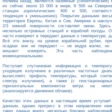
полвека назад, являются наземные (синоптические)
их сейчас около 10 000 в мире, 8 500 на Северн
станции аэрологические: 600 и 500, соответст
тенденция к уменьшению). Покрытие данными весь
территория Европы, Китая и Сев. Америки в наилу
2/3 земной поверхности составляет океан. Здес
несколько островных станций и кораблей погоды. 
часто измеряют и передают данные о температуре, д
Всё это внизу, на уровне корабельной рубки, пр
осадках они не передают — не ведра жалко, но 
мешают измерять. Эта часть наблюдени
конвенциональными.
Поступает спутниковая информация о температу
уходящее излучение в различных частотных диапа
вычисляетс профиль температуры, который соотве
спектру излучения), а также (с геостационарны
горизонтальных компонентах ветра на неко
(анализируется движение облаков).
Качество этих данных в настоящее время уступает
данным, однако прогресс в этом направлении име
таких данных много, несколько близких наблюдени