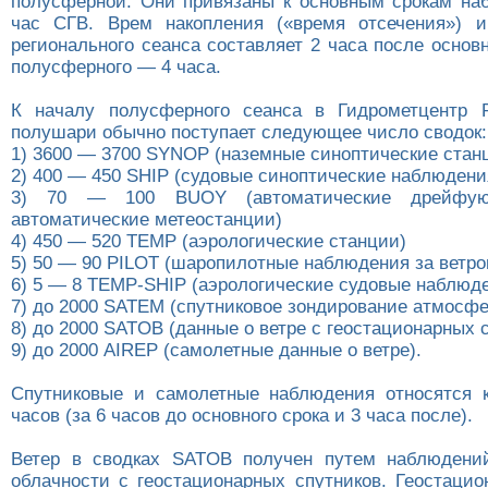
полусферной. Они привязаны к основным срокам на
час СГВ. Врем накопления («время отсечения») 
регионального сеанса составляет 2 часа после основн
полусферного — 4 часа.
К началу полусферного сеанса в Гидрометцентр 
полушари обычно поступает следующее число сводок:
1) 3600 — 3700 SYNOP (наземные синоптические стан
2) 400 — 450 SHIP (судовые синоптические наблюдени
3) 70 — 100 BUOY (автоматические дрейфу
автоматические метеостанции)
4) 450 — 520 TEMP (аэрологические станции)
5) 50 — 90 PILOT (шаропилотные наблюдения за ветро
6) 5 — 8 TEMP-SHIP (аэрологические судовые наблюд
7) до 2000 SATEM (спутниковое зондирование атмосфе
8) до 2000 SATOB (данные о ветре с геостационарных 
9) до 2000 AIREP (самолетные данные о ветре).
Спутниковые и самолетные наблюдения относятся 
часов (за 6 часов до основного срока и 3 часа после).
Ветер в сводках SATOB получен путем наблюдени
облачности с геостационарных спутников. Геостацио