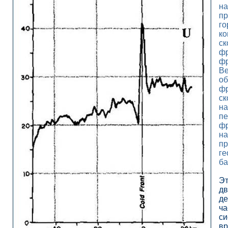
н
п
го
ко
ск
фр
фр
Ве
об
фр
ск
на
пе
фр
на
п
ге
ба
Эт
дв
де
ча
си
в