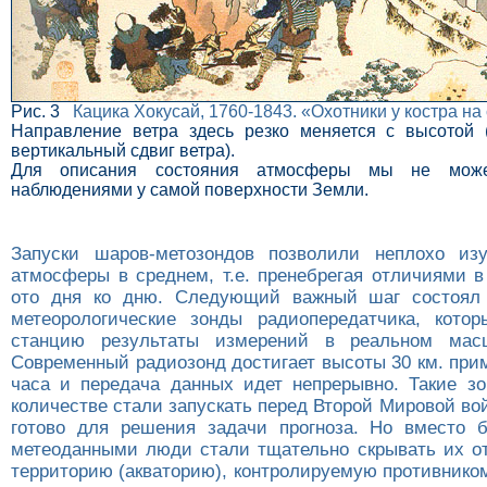
Рис. 3
Кацика Хокусай, 1760-1843. «Охотники у костра на 
Направление ветра здесь резко меняется с высотой 
вертикальный сдвиг ветра).
Для описания состояния атмосферы мы не може
наблюдениями у самой поверхности Земли.
Запуски шаров-метозондов позволили неплохо изу
атмосферы в среднем, т.е. пренебрегая отличиями в
ото дня ко дню. Следующий важный шаг состоял 
метеорологические зонды радиопередатчика, кото
станцию результаты измерений в реальном мас
Современный радиозонд достигает высоты 30 км. при
часа и передача данных идет непрерывно. Такие з
количестве стали запускать перед Второй Мировой в
готово для решения задачи прогноза. Но вместо 
метеоданными люди стали тщательно скрывать их от
территорию (акваторию), контролируемую противнико