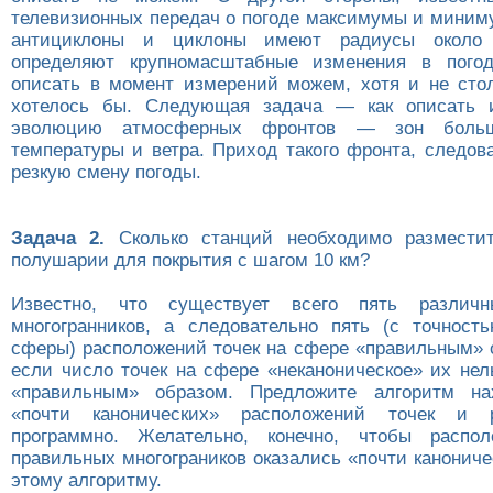
телевизионных передач о погоде максимумы и мини
антициклоны и циклоны имеют радиусы около
определяют крупномасштабные изменения в пого
описать в момент измерений можем, хотя и не стол
хотелось бы. Следующая задача — как описать
эволюцию атмосферных фронтов — зон больш
температуры и ветра. Приход такого фронта, следов
резкую смену погоды.
Задача 2.
Сколько станций необходимо размести
полушарии для покрытия с шагом 10 км?
Известно, что существует всего пять различн
многогранников, а следовательно пять (с точнос
сферы) расположений точек на сфере «правильным» о
если число точек на сфере «неканоническое» их нел
«правильным» образом. Предложите алгоритм на
«почти канонических» расположений точек и р
программно. Желательно, конечно, чтобы распо
правильных многограников оказались «почти канонич
этому алгоритму.