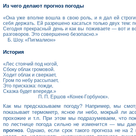
Из чего делают прогноз погоды
«Она уже вполне вошла в свою роль, и я дал ей строгие
себя держать. Ей разрешено касаться только двух тем: п
Сегодня прекрасный день и как вы поживаете — вот и вс
разговоров. Это совершенно безопасно.»
Б. Шоу. «Пигмалион»
История
«Лес стоячий под ногой,
Сбоку облак громовой.
Ходит облак и сверкает,
Гром по небу рассыпает,
Это присказка: пожди,
Сказка будет впереди.»
П. П. Ершов «Конек-Горбунок».
Как мы предсказываем погоду? Например, мы смот
показывает термометр, ясное ли небо, мокрый ли ас
прохожие и т.п. При этом мы подразумеваем, что по
по лестнице погодa сильно не изменится — мы да
прогноз
. Однако, если срок такого прогноза не на 2