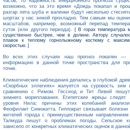
часов, то надежность инерционного прогноза сущ
возможно, что за это время «Дождь покапал и прош
разгар лета шуба и валенки будут несколько стеснят
шортах у нас зимой прохладно. Тем самым мы оцен
масштабов, например, возможный перепад темпера
суток (или другого периода).
[ В горах температура 
существенно быстрее, чем в долине. Автору случало
плавок к теплому горнолыжному костюму с максим
скоростью. ]
Во всех этих случаях наш прогноз локален — 
информацию в данной точке пространства для про
точке.
Климатические наблюдения делались в глубокой древ
«Скорбных эллегиях» жалуется на суровость зим
сравнению с Римом. Гессиод и Тит Ливий пишут
зимнего мореплавания. Египетские жрецы следят 
уровня Нила; причины этих колебаний анализи
Феофилакт Симокатта. Гиппократ связывает болезни 
жителей города с преимущественным направлением
Талмуда пишут о проблемах погоды. Сельское хо
зависело от конкретных климатических оценок в данно