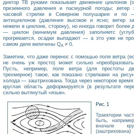
диктор ТВ руками показывает движение циклонов (о
приземного давления и пасмурной погоды; ветер 
часовой стрелки в Северном полушарии и по
антициклонов (давление высокое и ясно; ветер з
нежели в циклоне, сторону), но иногда говорит более
— циклон (минимум давления) заполняетс (углубл
прогревается, осадки выпадают — а это уже не про
самом деле величины Q
≠ 0.
A
Заметим, что даже перенос с помощью поля ветра (е
не очень уж просто) может сильно «преобразовать
Пусть, непример, поле ветра (для простоты д
трехмерное) такое, как показано стрелками на рису
холода — заштрихована. Тогда через некоторое врем
круглая область деформируется (в результате пер
сильно вытянутый «язык».
Рис. 1
Траектории част
быть, например
вначале кру
(заштрихована