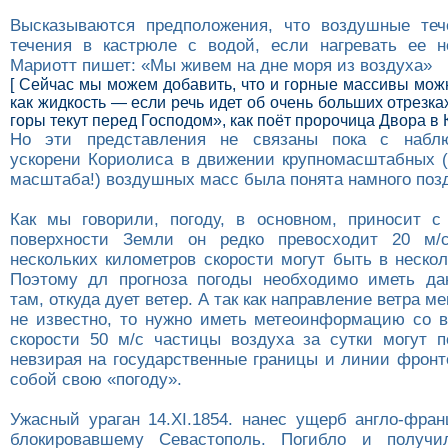
Высказываются предположения, что воздушные теч
течения в кастрюле с водой, если нагревать ее н
Мариотт пишет: «Мы живем на дне моря из воздуха»
[ Сейчас мы можем добавить, что и горные массивы мож
как жидкость — если речь идет об очень больших отрезк
горы текут перед Господом», как поёт пророчица Двора в К
Но эти представления не связаны пока с набл
ускорени Кориолиса в движении крупномасштабных (
масштаба!) воздушных масс была понята намного поз
Как мы говорили, погоду, в основном, приносит с
поверхности Земли он редко превосходит 20 м/
нескольких километров скорости могут быть в неско
Поэтому дл прогноза погоды необходимо иметь да
там, откуда дует ветер. А так как направление ветра м
не известно, то нужно иметь метеоинформацию со в
скорости 50 м/с частицы воздуха за сутки могут п
невзирая на государственные границы и линии фронт
собой свою «погоду».
Ужасный ураган 14.XI.1854. нанес ущерб англо-фран
блокировавшему Севастополь. Погибло и получи