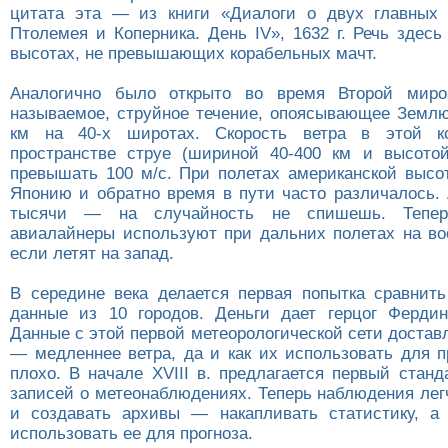
цитата эта — из книги «Диалоги о двух главных 
Птолемея и Коперника. День IV», 1632 г. Речь здесь
высотах, не превышающих корабельных мачт.
Аналогично было открыто во время Второй миро
называемое, струйное течение, опоясывающее Землю
км на 40-х широтах. Скорость ветра в этой к
пространстве струе (шириной 40-400 км и высото
превышать 100 м/с. При полетах американской высо
Японию и обратно время в пути часто различалось.
тысячи — на случайность не спишешь. Тепер
авиалайнеры используют при дальних полетах на вос
если летят на запад.
В середине века делается первая попытка сравнит
данные из 10 городов. Деньги дает герцог Фердин
Данные с этой первой метеорологической сети доста
— медленнее ветра, да и как их использовать для п
плохо. В начале XVIII в. предлагается первый стан
записей о метеонаблюдениях. Теперь наблюдения лег
и создавать архивы — накапливать статистику, а
использовать ее для прогноза.