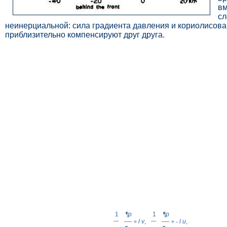
вм
сл
неинерциальной: сила градиента давления и кориолисова
приблизительно компенсируют друг друга.
1
¶
p
1
¶
p
»
l
v
,
»
-
l
u
,