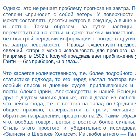
Однако, это не решает проблему прогноза на завтра. 
степени «приносит с собой ветер». У поверхности
может составлять десятки метров в секунду, а выше
и сотню. Таким образом, за сутки частицы 
переместиться на сотни и даже тысячи километров.
без быстрой передачи информации о погоде в других
на завтра невозможен.
[ Правда, существуют предве
явлений, которые можно использовать для прогноза на 
Например, в 1502 г. Колумб предсказывает приближение 
Гаити — без приборов, «на глаз». ]
Что касается количественного, т.е. более подробного 
статистике подхода, то его черед настал полтора ве
особый список и дневник судов, приплывающих и
порты Александрии, Александретты и нашей Венеци
друг с другом многих данных, что я делал из любоп
что рейсы сюда, т.е. с востока на запад по Средиз
общее правило, совершаются в сроки, меньшие
обратном направлении, процентов на 25. Таким образ
что, вообще говоря, ветры с востока более сильны,
Стиль этого простого и убедительного исследова
«Записки о Шерлоке Холмсе». Из любопытного — Гал