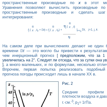
пространственные производные по
x
в этот мом
Уравнения позволяют вычислить производные по
пространственные производные и сделать шаг 
интегрирования:
®
¶
f
(
®
®
,
t
)
x
j
|
D
t
,
j
=1,
ј
,
k
. (
f
(
,
t
+
D
t
)
»
f
(
,
t
) +
x
x
t
=
t
j
0
j
0
0
¶
t
На самом деле при вычислениях делают не один 
времени
D
t
— это могло бы привести к результата
чем инерционный прогноз
[ предположим, что за 1
увеличилась на 2°. Следует ли отсюда, что за сутки она у
, а много маленьких, и по формулам, несколько отли
]
Впрочем, первая попытка реализовать подобны
прогноза погоды происходит лишь в начале XX в.
Рис. 2
Средние профили 
плотности воздуха и дав
-3
г.·см.
, p
= 1гПa.
1