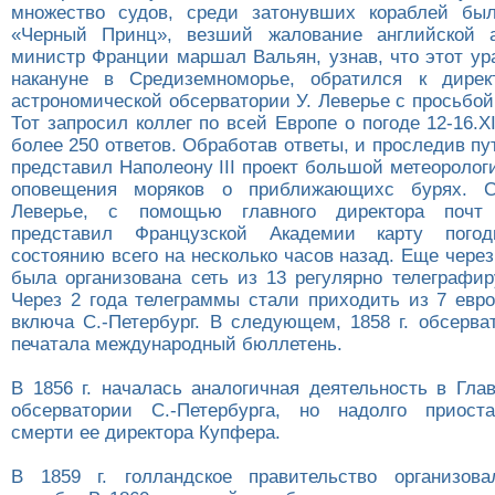
множество судов, среди затонувших кораблей бы
«Черный Принц», везший жалование английской 
министр Франции маршал Вальян, узнав, что этот ур
накануне в Средиземноморье, обратился к дирек
астрономической обсерватории У. Леверье с просьбой
Тот запросил коллег по всей Европе о погоде 12-16.X
более 250 ответов. Обработав ответы, и проследив пу
представил Наполеону III проект большой метеоролог
оповещения моряков о приближающихс бурях. С
Леверье, с помощью главного директора почт 
представил Французской Академии карту погод
состоянию всего на несколько часов назад. Еще чере
была организована сеть из 13 регулярно телеграфи
Через 2 года телеграммы стали приходить из 7 евро
включа С.-Петербург. В следующем, 1858 г. обсерва
печатала международный бюллетень.
В 1856 г. началась аналогичная деятельность в Гла
обсерватории С.-Петербурга, но надолго приоста
смерти ее директора Купфера.
В 1859 г. голландское правительство организова