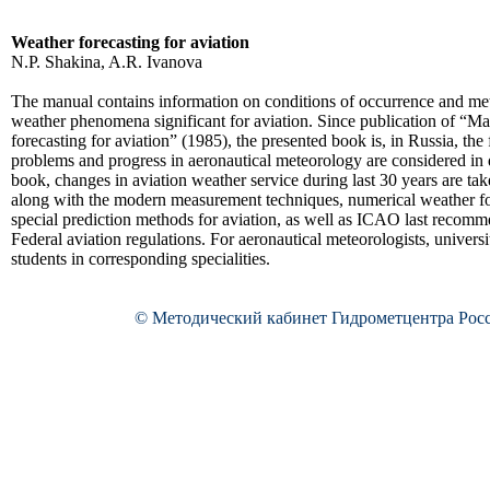
Weather forecasting for aviation
N.P. Shakina, A.R. Ivanova
The manual contains information on conditions of occurrence and met
weather phenomena significant for aviation. Since publication of “M
forecasting for aviation” (1985), the presented book is, in Russia, the 
problems and progress in aeronautical meteorology are considered in d
book, changes in aviation weather service during last 30 years are tak
along with the modern measurement techniques, numerical weather fo
special prediction methods for aviation, as well as ICAO last recom
Federal aviation regulations. For aeronautical meteorologists, univers
students in corresponding specialities.
© Методический кабинет Гидрометцентра Рос