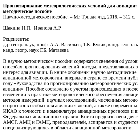
Прогнозирование метеорологических условий для авиации: 
методическое пособие
Научно-методическое пособие. ‒ М.: Триада лтд, 2016. ‒ 312 с.
Шакина Н.П., Иванова А.Р.
Рецензенты:
д-р геогр. наук, проф. А.А. Васильев; Т.К. Кулик; канд. геогр. 
канд. геогр. наук Г.Б. Матвеева
В научно-методическом пособии содержатся сведения об услов
способах прогнозирования явлений погоды, представляющих 
интерес для авиации. В книге обобщены научно-методические
авиационной метеорологии, впервые в стране со времени публ
году «Руководства по прогнозированию метеорологических ус
авиации». Пособие составлено с учетом произошедших в посл
изменений в практике метеорологического обеспечения авиаци
методов измерений, научных исследований, численных методо
и прогнозов особых для авиации явлений, а также современны
ИКАО к точности и номенклатуре авиационных прогнозов и в
Федеральных авиационных правил. Книга предназначена для 
АМСГ, АМЦ и ГАМЦ, преподавателей, аспирантов и студентов
специализирующихся в области авиационной метеорологии.