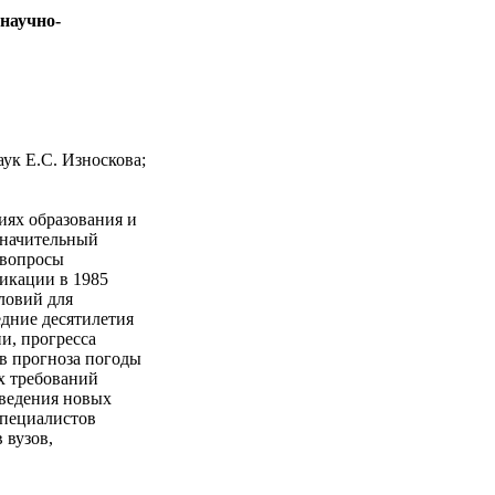
научно-
наук Е.С. Износкова;
иях образования и
значительный
 вопросы
икации в 1985
ловий для
едние десятилетия
и, прогресса
в прогноза погоды
х требований
ведения новых
специалистов
 вузов,