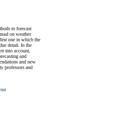
hods to forecast
anual on weather
first one in which the
ue detail. In the
en into account,
recasting and
mendations and new
ity professors and
сии