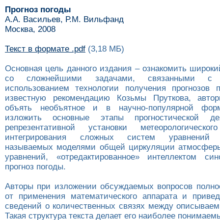
Прогноз погоды
А.А. Васильев, Р.М. Вильфанд
Москва, 2008
Текст в формате .pdf
(3,18 МБ)
Основная цель данного издания – ознакомить широки
со сложнейшими задачами, связанными с
использованием технологии получения прогнозов 
известную рекомендацию Козьмы Пруткова, авто
объять необъятное и в научно-популярной фор
изложить основные этапы прогностической дея
репрезентативной установки метеорологическо
интегрирования сложных систем уравнений г
называемых моделями общей циркуляции атмосферы
уравнений, «отредактированное» интеллектом син
прогноз погоды.
Авторы при изложении обсуждаемых вопросов полно
от применения математического аппарата и приве
сведений о количественных связях между описывае
Такая структура текста делает его наиболее понимаем