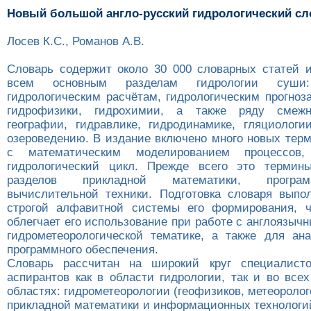
Новый большой англо-русский гидрологический сл
Лосев К.С., Романов А.В.
Словарь содержит около 30 000 словарных статей 
всем основным разделам гидрологии суши:
гидрологическим расчётам, гидрологическим прогноз
гидрофизики, гидрохимии, а также ряду смежн
географии, гидравлике, гидродинамике, гляциологии
озероведению. В издание включено много новых терм
с математическим моделированием процессов,
гидрологический цикл. Прежде всего это термин
разделов прикладной математики, програ
вычислительной техники. Подготовка словаря выпо
строгой алфавитной системы его формирования, ч
облегчает его использование при работе с англоязыч
гидрометеорологической тематике, а также для ан
программного обеспечения.
Словарь рассчитан на широкий круг специалисто
аспирантов как в области гидрологии, так и во все
областях: гидрометеорологии (геофизиков, метеоролого
прикладной математики и информационных технологи