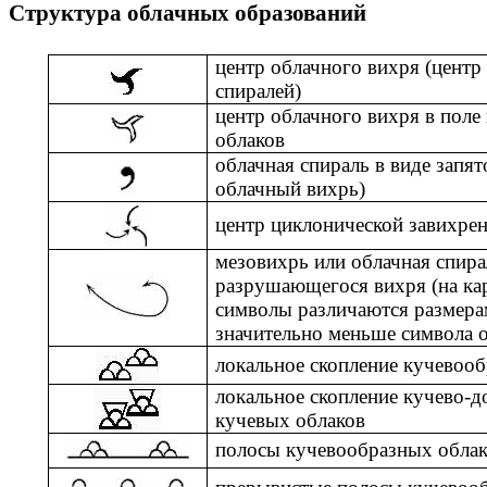
Структура облачных образований
центр облачного вихря (центр
спиралей)
центр облачного вихря в поле
облаков
облачная спираль в виде запя
облачный вихрь)
центр циклонической завихре
мезовихрь или облачная спира
разрушающегося вихря (на ка
символы различаются размера
значительно меньше символа 
локальное скопление кучевоо
локальное скопление кучево
кучевых облаков
полосы кучевообразных обла