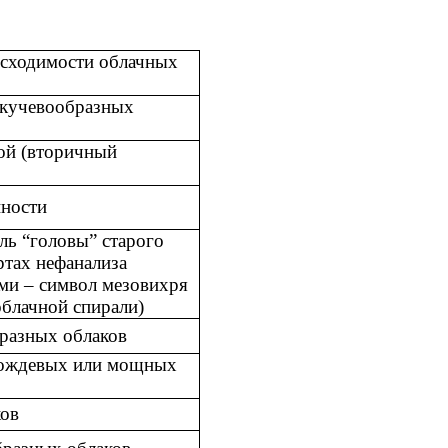
 сходимости облачных
 кучевообразных
той (вторичный
нности
ль “головы” старого
ртах нефанализа
ми – символ мезовихря
облачной спирали)
бразных облаков
-дождевых или мощных
ков