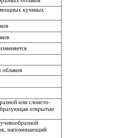
бразных облаков
 мощных кучевых
ков
аков
изменяется
ы облаков
разной или слоисто-
образующая открытые
кучевообразной
нок, напоминающий