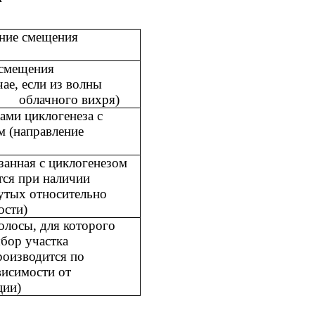
ение смещения
 смещения
чае, если из волны
облачного вихря)
ками циклогенеза с
 (направление
язанная с циклогенезом
тся при наличии
утых относительно
ости)
олосы, для которого
бор участка
роизводится по
исимости от
ции)