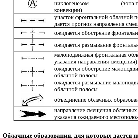
циклогенезом
(зона
конвекции)
участок фронтальной облачной п
дается прогноз направления сме
ожидается обострение фронталь
ожидается размывание фронталь
малоподвижная фронтальная обла
указания направления смещения)
ожидается обострение малоподв
облачной полосы
ожидается размывание малоподв
облачной полосы
объединение облачных образова
направление смещения облачных 
указания ожидаемого местополо
Облачные образования, для которых дается п