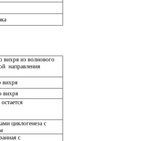
ака
о вихря из волнового
ой
направления
о вихря
о вихря
остается
ками циклогенеза с
м
занная с