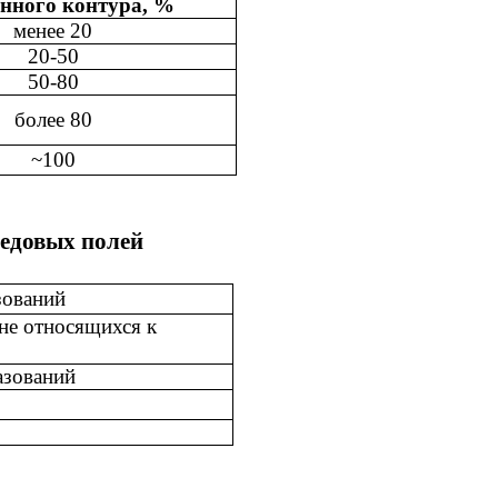
нного контура, %
менее 20
20-50
50-80
более 80
~
100
ледовых полей
зований
не относящихся к
азований