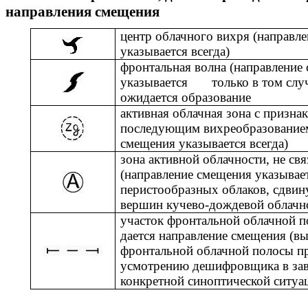
направления смещения
центр облачного вихря (направл
указывается всегда)
фронтальная волна (направление
указывается
только в том слу
ожидается образование
активная облачная зона с призна
последующим вихреобразованием
смещения указывается всегда)
зона активной облачности, не св
(направление смещения указывае
перистообразных облаков, сдвин
вершин кучево-дождевой облачн
участок фронтальной облачной п
дается направление смещения (вы
фронтальной облачной полосы п
усмотрению дешифровщика в зав
конкретной синоптической ситуа