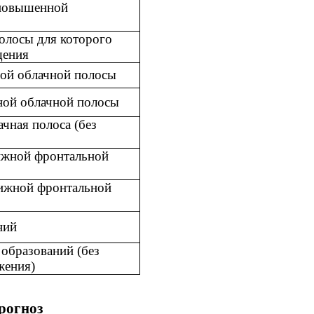
 повышенной
олосы для которого
щения
ной облачной полосы
ной облачной полосы
чная полоса (без
ижной фронтальной
ижной фронтальной
ний
образований (без
жения)
рогноз