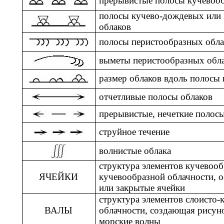
прерывистые полосы кучевоо
полосы кучево-дождевых или
облаков
полосы перистообразных обла
выметы перистообразных обл
размер облаков вдоль полосы 
отчетливые полосы облаков
прерывистые, нечеткие полос
струйное течение
волнистые облака
структура элементов кучевооб
ЯЧЕЙКИ
кучевообразной облачности, 
или закрытые ячейки
структура элементов слоисто-
ВАЛЫ
облачности, создающая рису
морские волны