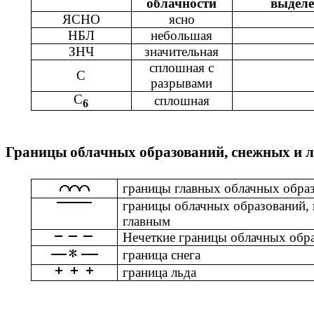
облачности
выделе
ЯСНО
ясно
НБЛ
небольшая
ЗНЧ
значительная
сплошная с
С
разрывами
С
сплошная
6
Границы облачных образований, снежных и 
границы главных облачных обра
границы облачных образований, 
главным
Нечеткие границы облачных обр
граница снега
граница льда