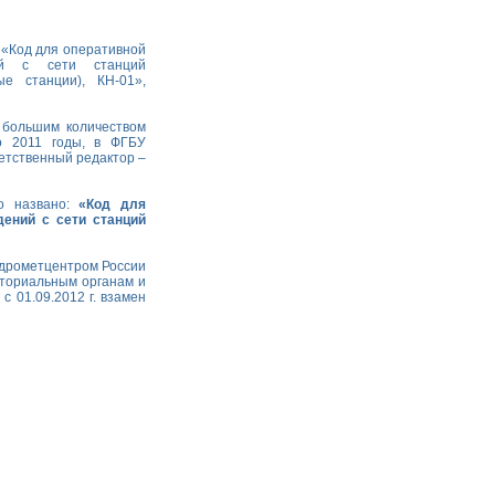
 «Код для оперативной
ний с сети станций
е станции), КН-01»,
 большим количеством
о 2011 годы, в ФГБУ
етственный редактор –
ло названо:
«Код для
ений с сети станций
Гидрометцентром России
иториальным органам и
с 01.09.2012 г. взамен