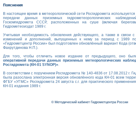
Пояснения
В настоящее время в метеорологической сети Росгидромета используется
передачи данных приземных гидрометеорологических наблюде
Госкомгидромета СССР, расположенных на суше (включая береговы
Гидрометеоиздат 1989 г.
Учитывая необходимость обновления действующего, а также в связи с
изменений и дополнений, выпущенных к нему за период с 1989 п
«Гидрометцентр России» был подготовлен обновлённый вариант Кода (отв
Фахрутдинова Н.П.).
Для того, чтобы отличить новое издание от предыдущего, оно бы
оперативной передачи данных приземных метеорологических наблюд
Росгидромета (КН-01 SYNOP)»
.
В соответствии с поручением Росгидромета № 140-4836 от 17.08.2012 г. 
была разослана электронная версия обновлённого кода КН-01 всем терр
ФГБУ «УГМС» Росгидромета 24 августа с.г. для практического применения 
КН-01
издания 1989 г.
© Методический кабинет Гидрометцентра России