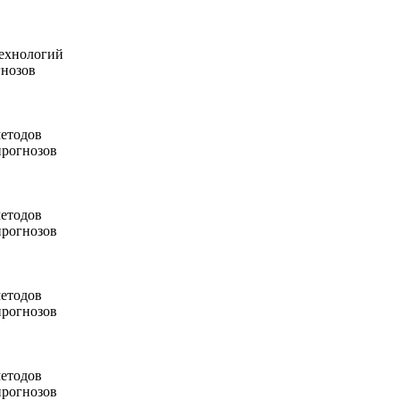
технологий
гнозов
методов
прогнозов
методов
прогнозов
методов
прогнозов
методов
прогнозов