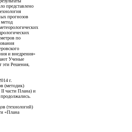
результаты
ло представлено
технология
ных прогнозов
 метод
ометеорологических
идрологических
аметров по
рования
еровского
ания и внедрения»
вают Ученые
 эти Решения,
014 г.
ов (методик)
 II части Плана) и
 продолжались.
ов (технологий)
сти «Плана