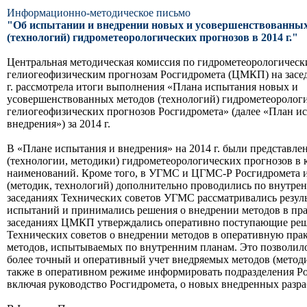
Информационно-методическое письмо
"Об испытании и внедрении новых и усовершенствованных
(технологий) гидрометеорологических прогнозов в 2014 г."
Центральная методическая комиссия по гидрометеорологическ
гелиогеофизическим прогнозам Росгидромета (ЦМКП) на засед
г. рассмотрела итоги выполнения «Плана испытания новых и
усовершенствованных методов (технологий) гидрометеоролог
гелиогеофизических прогнозов Росгидромета» (далее «План и
внедрения») за 2014 г.
В «Плане испытания и внедрения» на 2014 г. были представле
(технологии, методики) гидрометеорологических прогнозов в 
наименований. Кроме того, в УГМС и ЦГМС-Р Росгидромета 
(методик, технологий) дополнительно проводились по внутре
заседаниях Технических советов УГМС рассматривались резул
испытаний и принимались решения о внедрении методов в прак
заседаниях ЦМКП утверждались оперативно поступающие ре
Технических советов о внедрении методов в оперативную прак
методов, испытываемых по внутренним планам. Это позволил
более точный и оперативный учет внедряемых методов (методи
также в оперативном режиме информировать подразделения Ро
включая руководство Росгидромета, о новых внедренных разра