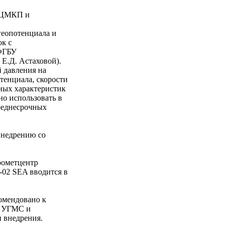
н ЦМКП и
геопотенциала и
ок с
(ФГБУ
 Е.Д. Астаховой).
 давления на
тенциала, скорости
тных характеристик
но использовать в
среднесрочных
внедрению со
рометцентр
-02 SEA вводится в
омендовано к
и УГМС и
и внедрения.