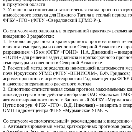
в Иркутской области.
7. Уточненная синоптико-статистическая схема прогноза загря
атмосферного воздуха для Нижнего Тагила в теплый период го
ФГБУ «ГГО» (ФГБУ «Свердловский ЦГМС-Р»).
Со статусом «использовать в оперативной практике» рекоменд
внедрению 3 разработки:
1. Технология диагноза и краткосрочного прогноза полей тече
влияния температуры и солености в Северной Атлантике с пр
разрешением ~15 км (ФГБУ «ГОИН», Н.А. Дианский) – внедр
«ГОИН» для решения задач диагноза и краткосрочного прогноз
температуры и солености в Северной Атлантике.
2. Расчетный метод определения наименьшей влагоемкости ме
почв Иркутского УГМС (ФГБУ «ВНИИСХМ», В.Ф. Гридасов) - 
агрометпрогнозов и агрометеорологии Гидрометцентра ФГБУ
в качестве оперативного расчетного метода.
3. Синоптико-статистическая схема прогноза максимальных к
диоксида серы в зоне действия выбросов ОАО «Кольская ГМК
автоматизированного поста г. Заполярный (ФГБУ «Мурманско
Нугис под рук. ФГБУ «ГГО», В.Д. Николаев) – внедрить в опе
ОМП Гидрометцентра ФГБУ «Мурманское УГМС».
Со статусом «вспомогательный» рекомендованы к внедрению 4
1. Автоматизированный метод краткосрочных прогнозов расхо
в бассейне р. Уссури, на основе адаптации типового метода пр