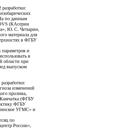
 разработки:
 изобарических
 гПа по данным
TOVS (КАсерии
», Ю. С. Четырин,
ного материала для
верхностях в ФГБУ
 параметров и
использовать в
й области при
ред выпуском
 разработки:
огноза изменений
кого пролива,
 Камчатка (ФГБУ
актику ФГБУ
линское УГМС» и
есяц по
центр России»,