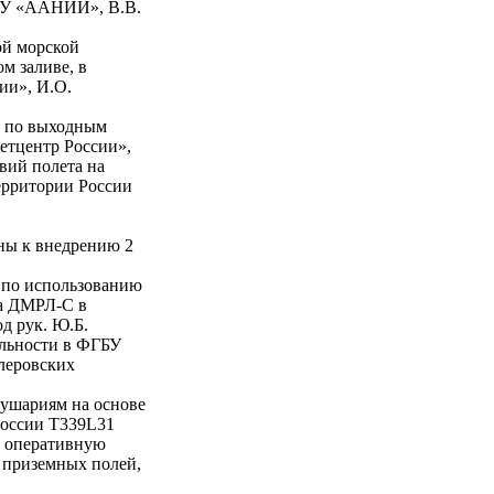
ГБУ «ААНИИ», В.В.
ой морской
м заливе, в
ии», И.О.
и по выходным
тцентр России»,
вий полета на
ерритории России
ны к внедрению 2
 по использованию
ра ДМРЛ-С в
д рук. Ю.Б.
ельности в ФГБУ
леровских
ушариям на основе
России T339L31
в оперативную
 приземных полей,