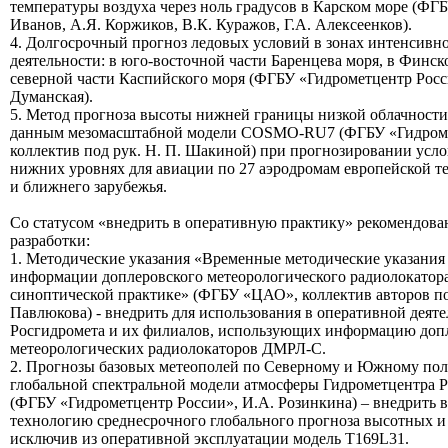
температуры воздуха через ноль градусов в Карском море (Ф
Иванов, А.Я. Коржиков, В.К. Куражов, Г.А. Алексеенков).
4. Долгосрочный прогноз ледовых условий в зонах интенсивн
деятельности: в юго-восточной части Баренцева моря, в Финско
северной части Каспийского моря (ФГБУ «Гидрометцентр Росс
Думанская).
5. Метод прогноза высоты нижней границы низкой облачност
данным мезомасштабной модели COSMO-RU7 (ФГБУ «Гидроме
коллектив под рук. Н. П. Шакиной) при прогнозировании усло
нижних уровнях для авиации по 27 аэродромам европейской т
и ближнего зарубежья.
Со статусом «внедрить в оперативную практику» рекомендова
разработки:
1. Методические указания «Временные методические указания
информации доплеровского метеорологического радиолокато
синоптической практике» (ФГБУ «ЦАО», коллектив авторов по
Павлюкова) - внедрить для использования в оперативной деят
Росгидромета и их филиалов, использующих информацию доп
метеорологических радиолокаторов ДМРЛ-С.
2. Прогнозы базовых метеополей по Северному и Южному пол
глобальной спектральной модели атмосферы Гидрометцентра 
(ФГБУ «Гидрометцентр России», И.А. Розинкина) – внедрить 
технологию среднесрочного глобального прогноза высотных и
исключив из оперативной эксплуатации модель T169L31.