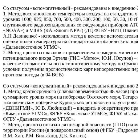
Со статусом «вспомогательный» рекомендованы к внедрению 2
1. Метод восстановления температуры воздуха на стандартных
уровнях 1000, 925, 850, 700, 500, 400, 300, 200, 100, 50, 30, 10
спутникового радиозондирования со следующих приборов A
«NOAA») и VIIRS (КА «Suomi NPP») (ДЦ ФГБУ «НИЦ Планета
А.Н Давиденко) - использовать метод в качестве вспомогатель
оценки полей температуры на стандартных изобарических по
«Дальневосточное УГМС».
2. Метод прогноза шквалов с применением термодинамических
потенциального вихря Эртеля (ГИС «Метео», Ю.И. Юсупов) – 
качестве вспомогательного к синоптическому методу по Омско
условии получения прогностических карт непосредственно пе
прогноза погоды (в 04 ВСВ).
Со статусом «консультативный» рекомендованы к внедрению 2
1. Метод краткосрочного (с заблаговременностью 48 часов) пр
суммарного уровня моря на побережье Охотского моря, Татарс
тихоокеанском побережье Курильских островов и полуострова
«ДВНИГМИ», Ю.В. Любицкий) – внедрить в оперативную пр
«Камчатское УГМС», ФГБУ «Колымское УГМС», ФГБУ «Саха
ФГБУ «Дальневосточное УГМС».
2. Метод прогноза показателя пожарной опасности (ППО) на м
территории России (в пожароопасный сезон) (ФГБУ «Гидромет
В.М. Хан, Р.М. Вильфанд, Д.Б. Киктев).