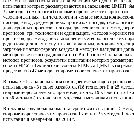
В I части «Плана испытания и внедрения» методов прогнозов, 
испытаний которых рассматриваются на заседаниях ЦМКП, бы
32 методов (технологий) гидрометеорологических прогнозов: 
усвоения данных, три технологии и четыре метода краткосроч
погоды, метод среднесрочных прогнозов погоды, технология и
долгосрочных прогнозов погоды, две технологии и метод агр
прогнозов, три технологии и одиннадцать методов морских г
прогнозов, два метода восстановления метеорологических пар
радиолокационным и спутниковым данным, методика модели
загрязнения атмосферного воздуха и методика валидации допл
метеорологического радиолокатора. Во II части «Плана испыт
методов прогнозов, результаты испытаний которых рассматри
советы НИУ и Технические советы УГМС, а ЦМКП утверждает
представлено 47 методов гидрометеорологических прогнозов.
В рамках «Плана испытания и внедрения» методов прогнозов 2
испытывались 43 новых разработок (18 технологий и 25 метод
гидрометеорологических прогнозов, из них 19 в I части и 24 во
по 36 методам (технологиям, моделям и методикам) испытания
В текущем году должны были завершиться испытания 15 метод
гидрометеорологических прогнозов I части и 23 методов II ча
испытания и внедрения» на 2014 г.