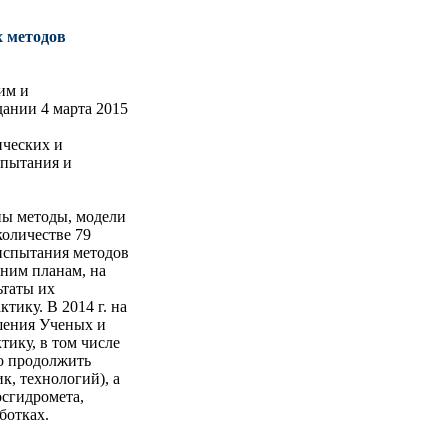
 методов
им и
ании 4 марта 2015
ических и
спытания и
ны методы, модели
количестве 79
испытания методов
нним планам, на
ьтаты их
тику. В 2014 г. на
шения Ученых и
тику, в том числе
о продолжить
к, технологий), а
сгидромета,
ботках.