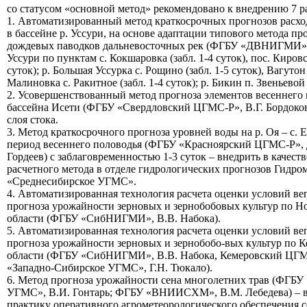
со статусом «основной метод» рекомендовано к внедрению 7 р
1. Автоматизированный метод краткосрочных прогнозов расхо
в бассейне р. Уссури, на основе адаптации типового метода пр
дождевых паводков дальневосточных рек (ФГБУ «ДВНИГМИ», Б
Уссури по пунктам с. Кокшаровка (забл. 1-4 суток), пос. Кировс
суток); р. Большая Уссурка с. Рощино (забл. 1-5 суток), Вагутон (
Малиновка с. Ракитное (забл. 1-4 суток); р. Бикин п. Звеньевой (
2. Усовершенствованный метод прогноза элементов весеннего 
бассейна Исети (ФГБУ «Свердловский ЦГМС-Р», В.Г. Бордоков
слоя стока.
3. Метод краткосрочного прогноза уровней воды на р. Оя – с. 
период весеннего половодья (ФГБУ «Красноярский ЦГМС-Р», Д
Гордеев) с заблаговременностью 1-3 суток – внедрить в качест
расчетного метода в отделе гидрологических прогнозов Гидр
«Среднесибирское УГМС».
4. Автоматизированная технология расчета оценки условий ве
прогноза урожайности зерновых и зернобобовых культур по Н
области (ФГБУ «СибНИГМИ», В.В. Набока).
5. Автоматизированная технология расчета оценки условий ве
прогноза урожайности зерновых и зернобобо-вых культур по 
области (ФГБУ «СибНИГМИ», В.В. Набока, Кемеровский ЦГ
«Западно-Сибирское УГМС», Г.Н. Тюкало).
6. Метод прогноза урожайности сена многолетних трав (ФГБУ
УГМС», В.И. Гонтарь; ФГБУ «ВНИИСХМ», В.М. Лебедева) – в
практику оперативного агрометеорологического обеспечения с