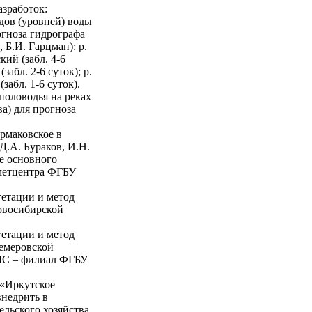
азработок:
дов (уровней) воды
огноза гидрографа
.И. Гарцман): р.
кий (забл. 4-6
забл. 2-6 суток); р.
забл. 1-6 суток).
половодья на реках
а) для прогноза
Ермаковское в
.А. Бураков, И.Н.
ве основного
ометцентра ФГБУ
гетации и метод
овосибирской
гетации и метод
Кемеровской
МС – филиал ФГБУ
 «Иркутское
недрить в
ельского хозяйства