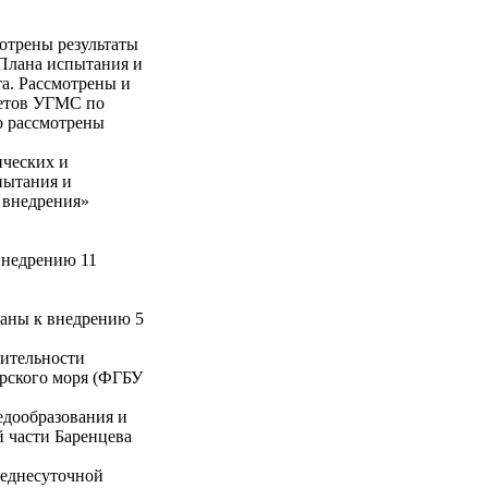
отрены результаты
«Плана испытания и
та. Рассмотрены и
ветов УГМС по
о рассмотрены
ических и
пытания и
 внедрения»
внедрению 11
ваны к внедрению 5
жительности
арского моря (ФГБУ
едообразования и
й части Баренцева
реднесуточной