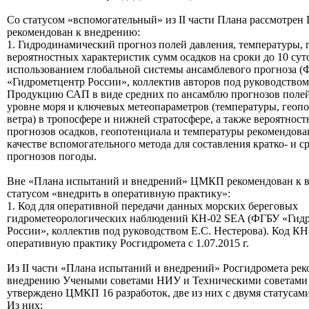
Со статусом «вспомогательный» из II части Плана рассмотре
рекомендован к внедрению:
1. Гидродинамический прогноз полей давления, температуры, 
вероятностных характеристик сумм осадков на сроки до 10 сут
использованием глобальной системы ансамблевого прогноза 
«Гидрометцентр России», коллектив авторов под руководством
Продукцию САП в виде средних по ансамблю прогнозов полей
уровне моря и ключевых метеопараметров (температуры, геопо
ветра) в тропосфере и нижней стратосфере, а также вероятнос
прогнозов осадков, геопотенциала и температуры рекомендова
качестве вспомогательного метода для составления кратко- и 
прогнозов погоды.
Вне «Плана испытаний и внедрений» ЦМКП рекомендован к 
статусом «внедрить в оперативную практику»:
1. Код для оперативной передачи данных морских береговых
гидрометеорологических наблюдений КН-02 SEA (ФГБУ «Гид
России», коллектив под руководством Е.С. Нестерова). Код КН
оперативную практику Росгидромета с 1.07.2015 г.
Из II части «Плана испытаний и внедрений» Росгидромета рек
внедрению Учеными советами НИУ и Техническими советам
утверждено ЦМКП 16 разработок, две из них с двумя статусам
Из них: