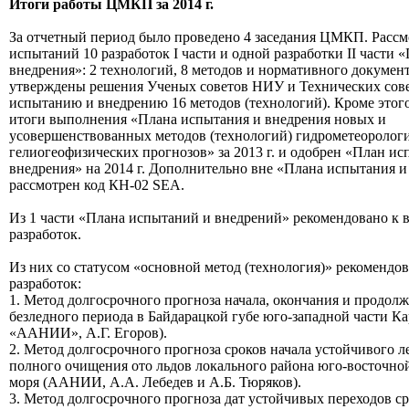
Итоги работы ЦМКП за 2014 г.
За отчетный период было проведено 4 заседания ЦМКП. Рассм
испытаний 10 разработок I части и одной разработки II части 
внедрения»: 2 технологий, 8 методов и нормативного докумен
утверждены решения Ученых советов НИУ и Технических со
испытанию и внедрению 16 методов (технологий). Кроме этог
итоги выполнения «Плана испытания и внедрения новых и
усовершенствованных методов (технологий) гидрометеоролог
гелиогеофизических прогнозов» за 2013 г. и одобрен «План ис
внедрения» на 2014 г. Дополнительно вне «Плана испытания и
рассмотрен код КН-02 SEA.
Из 1 части «Плана испытаний и внедрений» рекомендовано к 
разработок.
Из них со статусом «основной метод (технология)» рекомендо
разработок:
1. Метод долгосрочного прогноза начала, окончания и продол
безледного периода в Байдарацкой губе юго-западной части К
«ААНИИ», А.Г. Егоров).
2. Метод долгосрочного прогноза сроков начала устойчивого л
полного очищения ото льдов локального района юго-восточно
моря (ААНИИ, А.А. Лебедев и А.Б. Тюряков).
3. Метод долгосрочного прогноза дат устойчивых переходов с