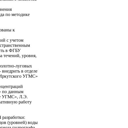
знения
да по методике
ованы к
ний с учетом
остранственным
ить в ФГБУ
а течений, уровня,
рзлотно-луговых
внедрить в отделе
 Иркутского УГМС»
онцентраций
» по данным
е УГМС», Л.Э.
ративную работу
 разработки:
дов (уровней) воды
огноза гидрографа