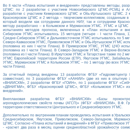
Во II части «Плана испытания и внедрения» представлены методы, раз
ЦГМС: по 2 разработки с участием Новосибирского ЦГМС-РСМЦ и Ал
разработке с участием Кемеровского ЦГМС и Обь-Иртышского ЦГМС. 2 
Красноярском ЦГМС и 2 метода – творческим коллективом, созданным 
который входили как сотрудники данного НИУ, так и сотрудники Красн
методу разработано – в Колымском и Мурманском УГМС. УГМС и ЦГМС а
испытаниях методов прогноза, включенных в «План испытания и вне
Сибирском УГМС испытывалось 15 методов (четыре - I части Плана, 11
Средне-Сибирском УГМС и Дальневосточном УГМС испытывалось по 5 мето
Северо-Кавказском УГМС, Приволжском УГМС и Обь-Иртышском УГМС испы
(половина из них I части Плана). В Приморском УГМС, УГМС ЦЧО испы
(половина из I части Плана). В Северо-Западном УГМС и Верхне-Волжс
(половина из I части Плана). В Иркутском УГМС и Татарстане также по 2 мет
УГМС Европейской территории России (ЕТР), Якутском УГМС, Забайкаль
УГМС, Мурманском УГМС и Колымском УГМС – по 1 методу (во всех УГМС, 
части Плана).
За отчетный период внедрены 13 разработок ФГБУ «Гидрометцентр Р
совместная), по 3 разработки ФГБУ «ААНИИ» (две из них в опытную 
«ВНИИСХМ», 2 разработки ФГБУ «ГОИН», по 1 разработке ФГБУ «Сиб
«ДВНИГМИ», ФГБУ «Красноярский ЦГМС», ФГБУ «Колымское УГМС» из
внедрений».
Внеплановая разработка ФГБУ «ВНИИСХМ» «Базы проконтро
агрогидрологических свойств почвы (АГСП)» (ФГБУ «ВНИИСХМ», В.Ф. Гр
территории ответственности Центрального и Среднесибирского УГМС.
Дополнительно по внутренним планам проводились испытания в Уральско
Среднесибирском, Якутском, Приволжском, Северо-Западном, Мурман
ЦГМС. Согласно «Плана испытаний и внедрений» в ФГБУ «Приволжское У
- «расчет два раза в месяц оценки среднеобластной урожайности озим