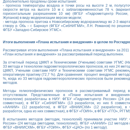
Дополнительно продлены сроки испытания:
- прогноза температуры воздуха и точки росы на высоте 2 м, полусут
скорости ветра на высоте 10 м с заблаговременностью 78 ч. (вари
горизонтальным разрешением 10 км) (ФГБУ «Гидрометцентр России, 
Жупанов) в виду модернизации версии модели;
- метода прогноза притока к Новосибирскому водохранилищу во 2-3 кварт
створу р. Обь – г. Барнаул (ФГБУ «СибНИГМИ», Л.Н. Романов) по решени
ФГБУ «Западно-Сибирское УГМС».
Итоги выполнения «Плана испытания и внедрения» в целом по Росгидр
Рассматривая итоги выполнения «Плана испытания и внедрения» за 2011 г
«План испытания и внедрения» за рассматриваемый период выполнен.
За отчетный период ЦМКП и Техническими (Учеными) советами УГМС (Н
33 метода и технологии гидрометеорологических прогнозов, из них 24 мет
ЦМКП, Учеными советами НИУ и Техническими советами УГМС рекомен
оперативную практику (72,7 %). Для сравнения: процент внедрений методов
%, когда из 33 методов гидрометеорологических прогнозов были рекомен
методов.
Методы гелиогеофизических прогнозов в рассматриваемый период 
отсутствовали. Представленные в «Плане испытания и внедрения
технологии) разработаны в НИУ: ФГБУ «Гидрометцентр России» (24 раз
совместная), в ФГБУ «СибНИГМИ» (13 разработок, из них 6 совмест
«ААНИИ» (12 разработок), в ФГБУ «ВНИИСХМ» (12 разработок), 
разработок, одна из них совместная), в ФГБУ «ГОИН», в ФГБУ «ГГО», РГГМУ
В испытаниях методов (методик, технологий) принимали участие НИУ:
России» (24 метода (методики, технологии)), ФГБУ «ААНИИ» (12 методов (
ФГБУ «ВНИИСХМ», ФГБУ «ГОИН», ФГБУ «ЦАО» (по 1 методу).