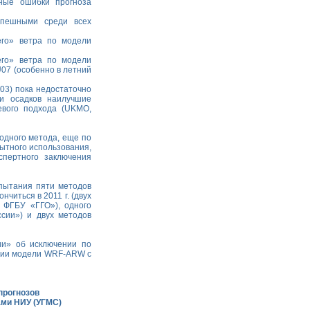
ные ошибки прогноза
спешными среди всех
его» ветра по модели
его» ветра по модели
07 (особенно в летний
03) пока недостаточно
и осадков наилучшие
евого подхода (UKMO,
дного метода, еще по
пытного использования,
спертного заключения
пытания пяти методов
читься в 2011 г. (двух
 ФГБУ «ГГО»), одного
сии») и двух методов
и» об исключении по
рсии модели WRF-ARW с
прогнозов
ами НИУ (УГМС)