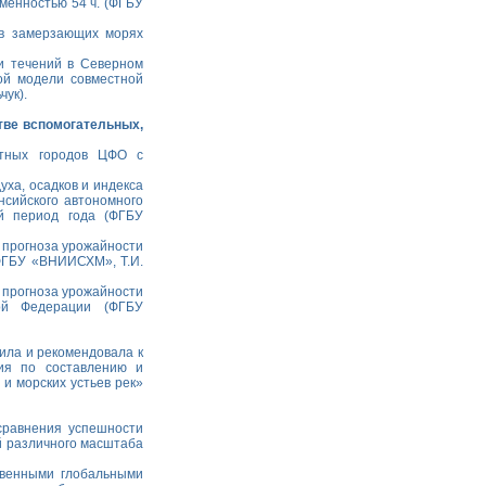
еменностью 54 ч. (ФГБУ
 в замерзающих морях
 и течений в Северном
ой модели совместной
чук).
тве вспомогательных,
стных городов ЦФО с
уха, осадков и индекса
сийского автономного
ый период года (ФГБУ
и прогноза урожайности
(ФГБУ «ВНИИСХМ», Т.И.
и прогноза урожайности
ой Федерации (ФГБУ
ила и рекомендовала к
ия по составлению и
 и морских устьев рек»
сравнения успешности
й различного масштаба
твенными глобальными