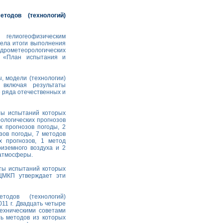
тодов (технологий)
 гелиогеофизическим
рела итоги выполнения
идрометеорологических
– «План испытания и
, модели (технологии)
 включая результаты
 ряда отечественных и
ты испытаний которых
ологических прогнозов
х прогнозов погоды, 2
зов погоды, 7 методов
х прогнозов, 1 метод
риземного воздуха и 2
 атмосферы.
аты испытаний которых
ЦМКП утверждает эти
дов (технологий)
11 г. Двадцать четыре
ехническими советами
ь методов из которых