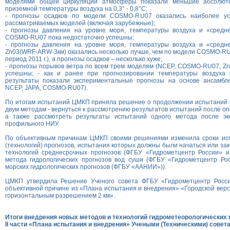
моделями общей циркуляции атмосферы показали меньшие абсолют
приземной температуры воздуха на 0,3° - 0,8°С;
- прогнозы осадков по модели COSMO-RU07 оказались наиболее у
рассматриваемых моделей (включая зарубежные);
- прогнозы давления на уровне моря, температуры воздуха и «средн
COSMO-RU07 пока недостаточно успешны;
- прогнозы давления на уровне моря, температуры воздуха и «средн
Zn03(WRF-ARW-3км) оказались несколько лучше, чем по модели COSMO-RU
период 2011 г.), а прогнозы осадков – несколько хуже;
- прогнозы порывов ветра по всем трем моделям (NCEP, COSMO-RU07, Zn
успешны; - как и ранее при прогнозировании температуры воздуха 
результаты показали экспериментальные прогнозы на основе ансамбл
NCEP, JAPA, СOSMO-RU07).
По итогам испытаний ЦМКП приняла решение о продолжении испытаний о
двум методам - вернуться к рассмотрению результатов испытаний после о
а также рассмотреть результаты испытаний одного метода после эк
профильного НИУ.
По объективным причинам ЦМКП своими решениями изменила сроки ис
(технологий) прогнозов, испытания которых должны были начаться или закон
технологий среднесрочных прогнозов (ФГБУ «Гидрометцентр России» и
метода гидрологических прогнозов вод суши (ФГБУ «Гидрометцентр Рос
морских гидрологических прогнозов (ФГБУ «ААНИИ»)).
ЦМКП утвердила Решение Ученого совета ФГБУ «Гидрометцентр Росси
объективной причине из «Плана испытания и внедрения» «Городской ве
горизонтальным разрешением 2 км».
Итоги внедрения новых методов и технологий гидрометеорологических 
II части «Плана испытания и внедрения» Учеными (Техническими) совет