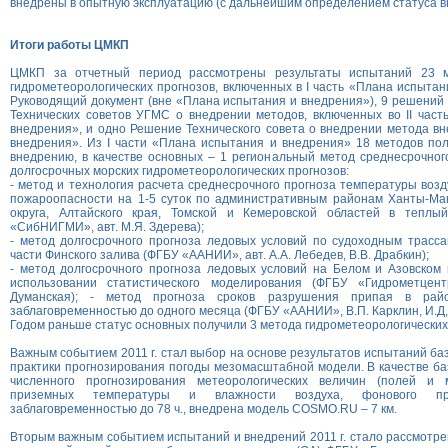
внедрены в опытную эксплуатацию (с дальнейшим определением статуса в
Итоги работы ЦМКП
ЦМКП за отчетный период рассмотрены результаты испытаний 23 м
гидрометеорологических прогнозов, включенных в I часть «Плана испытан
Руководящий документ (вне «Плана испытания и внедрения»), 9 решений
Технических советов УГМС о внедрении методов, включенных во II час
внедрения», и одно Решение Технического совета о внедрении метода в
внедрения». Из I части «Плана испытания и внедрения» 18 методов по
внедрению, в качестве основных – 1 региональный метод среднесрочног
долгосрочных морских гидрометеорологических прогнозов:
- метод и технология расчета среднесрочного прогноза температуры возд
пожароопасности на 1-5 суток по административным районам Ханты-Ман
округа, Алтайского края, Томской и Кемеровской областей в теплы
«СибНИГМИ», авт. М.Я. Здерева);
- метод долгосрочного прогноза ледовых условий по судоходным трасс
части Финского залива (ФГБУ «ААНИИ», авт. А.А. Лебедев, В.В. Драбкин);
- метод долгосрочного прогноза ледовых условий на Белом и Азовском
использовании статистического моделирования (ФГБУ «Гидрометцент
Думанская); - метод прогноза сроков разрушения припая в рай
заблаговременностью до одного месяца (ФГБУ «ААНИИ», В.П. Карклин, И.Д, 
Годом раньше статус основных получили 3 метода гидрометеорологических
Важным событием 2011 г. стал выбор на основе результатов испытаний ба
практики прогнозирования погоды мезомасштабной модели. В качестве б
численного прогнозирования метеорологических величин (полей и м
приземных температуры и влажности воздуха, фонового п
заблаговременностью до 78 ч., внедрена модель COSMO.RU – 7 км.
Вторым важным событием испытаний и внедрений 2011 г. стало рассмотр