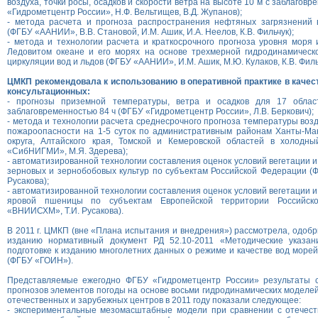
воздуха, точки росы, осадков и скорости ветра на высоте 10 м с заблаговр
«Гидрометцентр России», Н.Ф. Вельтищев, В.Д. Жупанов);
- метода расчета и прогноза распространения нефтяных загрязнений
(ФГБУ «ААНИИ», В.В. Становой, И.М. Ашик, И.А. Неелов, К.В. Фильчук);
- метода и технологии расчета и краткосрочного прогноза уровня моря
Ледовитом океане и его морях на основе трехмерной гидродинамическ
циркуляции вод и льдов (ФГБУ «ААНИИ», И.М. Ашик, М.Ю. Кулаков, К.В. Филь
ЦМКП рекомендовала к использованию в оперативной практике в качес
консультационных:
- прогнозы приземной температуры, ветра и осадков для 17 обла
заблаговременностью 84 ч (ФГБУ «Гидрометцентр России», Л.В. Беркович);
- метода и технологии расчета среднесрочного прогноза температуры возд
пожароопасности на 1-5 суток по административным районам Ханты-Ман
округа, Алтайского края, Томской и Кемеровской областей в холодн
«СибНИГМИ», М.Я. Здерева);
- автоматизированной технологии составления оценок условий вегетации 
зерновых и зернобобовых культур по субъектам Российской Федерации 
Русакова);
- автоматизированной технологии составления оценок условий вегетации 
яровой пшеницы по субъектам Европейской территории Российск
«ВНИИСХМ», Т.И. Русакова).
В 2011 г. ЦМКП (вне «Плана испытания и внедрения») рассмотрела, одобр
изданию нормативный документ РД 52.10-2011 «Методические указан
подготовке к изданию многолетних данных о режиме и качестве вод морей
(ФГБУ «ГОИН»).
Представляемые ежегодно ФГБУ «Гидрометцентр России» результаты 
прогнозов элементов погоды на основе восьми гидродинамических моделе
отечественных и зарубежных центров в 2011 году показали следующее:
- экспериментальные мезомасштабные модели при сравнении с отечес