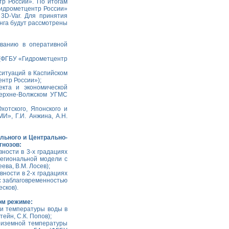
р России». По итогам
идрометцентр России»
3D-Var. Для принятия
нга будут рассмотрены
ованию в оперативной
т (ФГБУ «Гидрометцентр
ситуаций в Каспийском
нтр России»);
екта и экономической
Верхне-Волжском УГМС
хотского, Японского и
И», Г.И. Анжина, А.Н.
льного и Центрально-
гнозов:
ности в 3-х градациях
региональной модели с
ева, В.М. Лосев);
вности в 2-х градациях
 с заблаговременностью
есков).
ом режиме:
 и температуры воды в
ейн, С.К. Попов);
риземной температуры