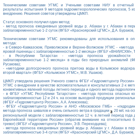
Техническими советами УГМС и Учеными советами НИУ в отчетный
результаты испытания 9 методов гидрометеорологических прогнозов, 5 и
внедрению. Решения советов утверждены ЦМКП.
Статус основного получил один метод:
- метод прогноза ежедневных уровней воды р. Абакан у г. Абакан в пер
заблаговременностью 1-2 суток (ФГБУ «Красноярский ЦГМС», Д.А. Бураков, 
Техническими советами УГМС рекомендованы для использования в оп
метода:
- в Северо-Кавказском, Приволжском и Верхне-Волжском УГМС - «метода
яровой пшеницы с заблаговременностью 1-2 месяца» (ФГБУ «ВНИИСХМ», Т.
- в Республике Татарстан - «метода прогноза урожайности
заблаговременностью 1-2 месяца» в годы без природных аномалий (
Русакова);
- «методики долгосрочного прогноза притока воды в Колымское водохр
второй квартал» (ФГБУ «Колымское УГМС», М.В. Ушаков).
ЦМКП утвердила решения Ученого совета ФГБУ «Гидрометцентр России» 
УГМС о внедрении в качестве вспомогательных и консультативных 2-х мет
конвективных явлений погоды летнего периода и одного метода гидрологич
- в ФГБУ «УГМС Республики Татарстан» - «метода прогноза опасных ко
заблаговременностью 12 и 24 ч. на основе выходной продукции регионал
(ФГБУ «Гидрометцентр России», А.А. Алексеева);
- ФГБУ «Гидрометцентр России» и АНО «Московское ГМБ» - «гидродина
метода прогноза шквалов и очень сильного ветра в градации
20 м/с на о
региональной модели с заблаговременностью 12 ч. в летний период года 
Европейской территории России» (обратив внимание на относительно 
тревог) (ФГБУ «Гидрометцентр России», Э.В. Переходцева);
- метода прогноза ежедневных уровней воды р. Абакан у г. Абакан в пер
заблаговременностью 3-4 суток (ФГБУ «Красноярский ЦГМС», Д.А. Бураков, 