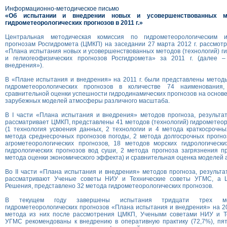
Информационно-методическое письмо
«Об испытании и внедрении новых и усовершенствованных ме
гидрометеорологических прогнозов в 2011 г.»
Центральная методическая комиссия по гидрометеорологическим и
прогнозам Росгидромета (ЦМКП) на заседании 27 марта 2012 г. рассмот
«Плана испытания новых и усовершенствованных методов (технологий) г
и гелиогеофизических прогнозов Росгидромета» за 2011 г. (далее 
внедрения»).
В «Плане испытания и внедрения» на 2011 г. были представлены методы
гидрометеорологических прогнозов в количестве 74 наименования,
сравнительной оценки успешности гидродинамических прогнозов на основе
зарубежных моделей атмосферы различного масштаба.
В I части «Плана испытания и внедрения» методов прогноза, результа
рассматривает ЦМКП, представлены 41 методов (технологий) гидрометеор
(1 технология усвоения данных, 2 технологии и 4 метода краткосрочны
метода среднесрочных прогнозов погоды, 2 метода долгосрочных прогно
агрометеорологических прогнозов, 18 методов морских гидрологически
гидрологических прогнозов вод суши, 2 метода прогноза загрязнения п
метода оценки экономического эффекта) и сравнительная оценка моделей
Во II части «Плана испытания и внедрения» методов прогноза, результ
рассматривают Ученые советы НИУ и Технические советы УГМС, а 
Решения, представлено 32 метода гидрометеорологических прогнозов.
В текущем году завершены испытания тридцати трех мето
гидрометеорологических прогнозов «Плана испытания и внедрения» на 20
метода из них после рассмотрения ЦМКП, Учеными советами НИУ и Т
УГМС рекомендованы к внедрению в оперативную практику (72,7%), пят