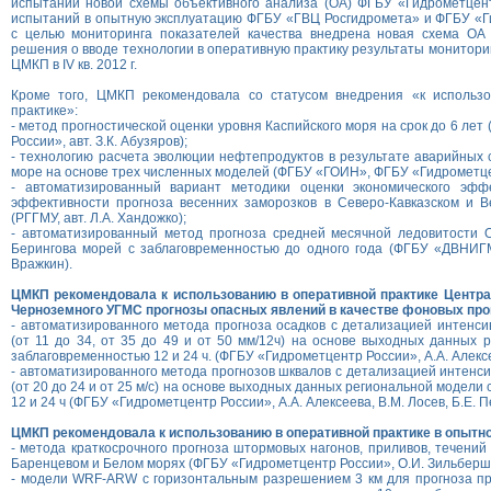
испытаний новой схемы объективного анализа (ОА) ФГБУ «Гидрометцент
испытаний в опытную эксплуатацию ФГБУ «ГВЦ Росгидромета» и ФГБУ «Г
с целью мониторинга показателей качества внедрена новая схема ОА 
решения о вводе технологии в оперативную практику результаты монитори
ЦМКП в IV кв. 2012 г.
Кроме того, ЦМКП рекомендовала со статусом внедрения «к использ
практике»:
- метод прогностической оценки уровня Каспийского моря на срок до 6 ле
России», авт. З.К. Абузяров);
- технологию расчета эволюции нефтепродуктов в результате аварийных 
море на основе трех численных моделей (ФГБУ «ГОИН», ФГБУ «Гидрометце
- автоматизированный вариант методики оценки экономического эфф
эффективности прогноза весенних заморозков в Северо-Кавказском и 
(РГГМУ, авт. Л.А. Хандожко);
- автоматизированный метод прогноза средней месячной ледовитости О
Берингова морей с заблаговременностью до одного года (ФГБУ «ДВНИГМ
Вражкин).
ЦМКП рекомендовала к использованию в оперативной практике Центра
Черноземного УГМС прогнозы опасных явлений в качестве фоновых про
- автоматизированного метода прогноза осадков с детализацией интенсив
(от 11 до 34, от 35 до 49 и от 50 мм/12ч) на основе выходных данных 
заблаговременностью 12 и 24 ч. (ФГБУ «Гидрометцентр России», А.А. Алексе
- автоматизированного метода прогнозов шквалов с детализацией интенси
(от 20 до 24 и от 25 м/с) на основе выходных данных региональной модели
12 и 24 ч (ФГБУ «Гидрометцентр России», А.А. Алексеева, В.М. Лосев, Б.Е. П
ЦМКП рекомендовала к использованию в оперативной практике в опытн
- метода краткосрочного прогноза штормовых нагонов, приливов, течений
Баренцевом и Белом морях (ФГБУ «Гидрометцентр России», О.И. Зильбершт
- модели WRF-ARW с горизонтальным разрешением 3 км для прогноза п