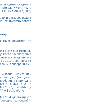
очной суммы осадков и
ант модели WRF-ARW с
Н.Ф. Вельтищев, В.Д.
алах и расходов воды к
ю Технического совета
омету
., ЦМКП отметила, что
ИУ) были рассмотрены
ода после рассмотрения
дованы к внедрению в
 в 2010 г. составил 85
дованы к внедрению 28
в «Плане испытания»
» методы (методики,
работки, из них одна
ных с ЦГМС), в ФГБУ
в ФГБУ «ДВНИГМИ» (7
 (по 1 разработке).
 ФГБУ «Гидрометцентр
методик, технологий)),