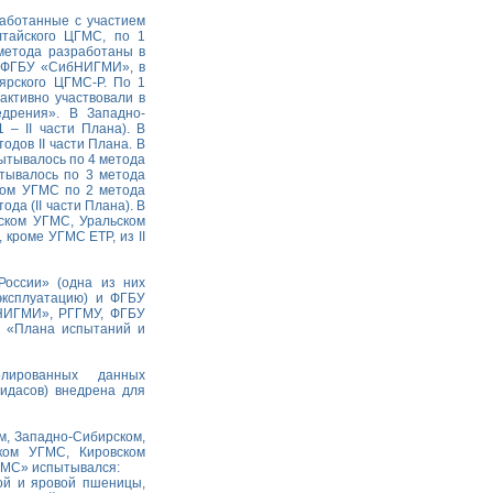
работанные с участием
тайского ЦГМС, по 1
метода разработаны в
в ФГБУ «СибНИГМИ», в
оярского ЦГМС-Р. По 1
ктивно участвовали в
дрения». В Западно-
 – II части Плана). В
дов II части Плана. В
тывалось по 4 метода
тывалось по 3 метода
ком УГМС по 2 метода
ода (II части Плана). В
ском УГМС, Уральском
кроме УГМС ЕТР, из II
оссии» (одна из них
эксплуатацию) и ФГБУ
НИГМИ», РГГМУ, ФГБУ
 «Плана испытаний и
лированных данных
идасов) внедрена для
м, Западно-Сибирском,
ском УГМС, Кировском
ГМС» испытывался:
ой и яровой пшеницы,