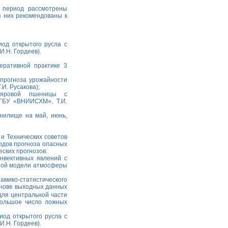
 период рассмотрены
з них рекомендованы к
иод открытого русла с
И.Н. Гордеев).
еративной практике 3
 прогноза урожайности
И. Русакова);
 яровой пшеницы с
ФГБУ «ВНИИСХМ», Т.И.
анилище на май, июнь,
и Технических советов
одов прогноза опасных
еских прогнозов:
нвективных явлений с
ьной модели атмосферы
мико-статистического
снове выходных данных
для центральной части
большое число ложных
иод открытого русла с
И.Н. Гордеев).