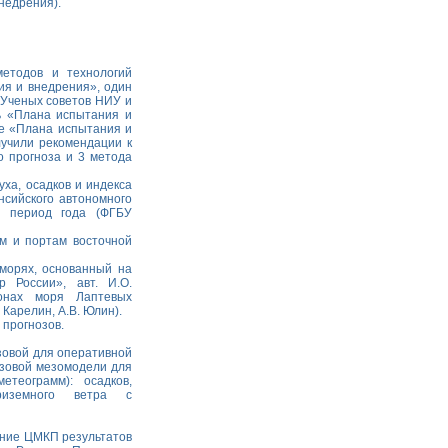
недрения).
етодов и технологий
ия и внедрения», один
 Ученых советов НИУ и
ть «Плана испытания и
не «Плана испытания и
лучили рекомендации к
о прогноза и 3 метода
уха, осадков и индекса
сийского автономного
й период года (ФГБУ
ам и портам восточной
 морях, основанный на
р России», авт. И.О.
онах моря Лаптевых
Карелин, А.В. Юлин).
 прогнозов.
зовой для оперативной
азовой мезомодели для
етеограмм): осадков,
риземного ветра с
ение ЦМКП результатов