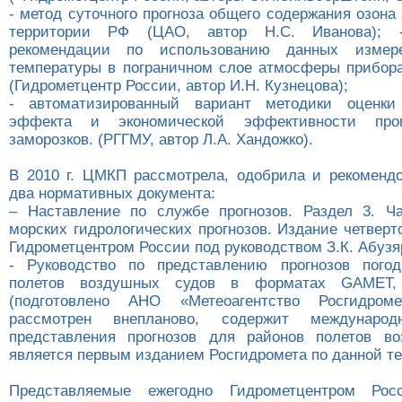
- метод суточного прогноза общего содержания озона
территории РФ (ЦАО, автор Н.С. Иванова); -
рекомендации по использованию данных измер
температуры в пограничном слое атмосферы прибор
(Гидрометцентр России, автор И.Н. Кузнецова);
- автоматизированный вариант методики оценки 
эффекта и экономической эффективности прог
заморозков. (РГГМУ, автор Л.А. Хандожко).
В 2010 г. ЦМКП рассмотрела, одобрила и рекоменд
два нормативных документа:
– Наставление по службе прогнозов. Раздел 3. Ча
морских гидрологических прогнозов. Издание четверт
Гидрометцентром России под руководством З.К. Абузя
- Руководство по представлению прогнозов пого
полетов воздушных судов в форматах GAMET
(подготовлено АНО «Метеоагентство Росгидроме
рассмотрен внепланово, содержит международ
представления прогнозов для районов полетов во
является первым изданием Росгидромета по данной те
Представляемые ежегодно Гидрометцентром Рос