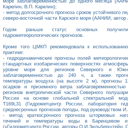
море заблаговременностью до одного месяца (ААН
Карелин, В.П. Карклин);
- метод долгосрочного прогноза сроков устойчивого л
северо-восточной части Карского моря (ААНИИ, автор А
Годом раньше статус основных получи
гидрометеорологических прогнозов.
Кроме того ЦМКП рекомендовала к использованию
практике:
- гидродинамические прогнозы полей метеорологиче
стандартных изобарических поверхностях атмосфер
уровне моря для регионов Северного и Южн
заблаговременностью до 240 ч, а также прогн
температуры воздуха (на высоте 2 м), прогнозы 
осадков и приземного ветра заблаговременностью
регионов внетропической части Северного полушар
России на основе глобальной спектральной мо
T169L31 (Гидрометцентр России, лаборатория гид
среднесрочных прогнозов погоды, под руководством И.
- метод краткосрочного прогноза штормовых наго
течений и температуры воды в Баренцевом 
(«Гидрометцентр России, авторы О.И.Зильберштейн, С