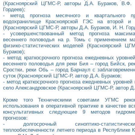
(Красноярский ЦГМС-Р, авторы Д.А. Бураков, В.Ф. 
Гордеев);
- метод прогноза месячного и квартального п
водохранилище Красноярской ГЭС на второй и 
(Красноярский ЦГМС-Р, авторы Д.А. Бураков, И. Н. Гор
- усовершенствованный метод прогноза максим
весеннего половодья на р. Томь с применением м
физико-статистических моделей (Красноярский ЦГМ
Бураков);
- метод краткосрочного прогноза ежедневных уровне
весеннего половодья для реки Бия – город Бийск, ре
Сростки, реки Обь – город Барнаул с заблаговремен
суток (Красноярский ЦГМС-Р, автор Д.А. Бураков;
- метод краткосрочного прогноза ежедневных уровней
село Александровское (Красноярский ЦГМС-Р, автор Д.
Кроме того Техническими советами УГМС реко
использования в оперативной практике в качестве в
консультативных следующие 9 методов гидромет
прогнозов:
- долгосрочный синоптико-статистичес
теплообеспеченности летнего периода в Республике