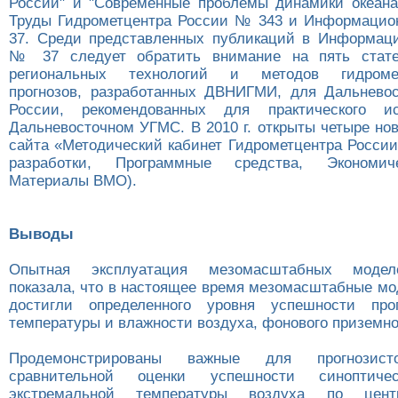
России" и "Современные проблемы динамики океан
Труды Гидрометцентра России № 343 и Информацио
37. Среди представленных публикаций в Информац
№ 37 следует обратить внимание на пять стат
региональных технологий и методов гидромете
прогнозов, разработанных ДВНИГМИ, для Дальневос
России, рекомендованных для практического и
Дальневосточном УГМС. В 2010 г. открыты четыре но
сайта «Методический кабинет Гидрометцентра России
разработки, Программные средства, Экономич
Материалы ВМО).
Выводы
Опытная эксплуатация мезомасштабных моде
показала, что в настоящее время мезомасштабные м
достигли определенного уровня успешности прог
температуры и влажности воздуха, фонового приземно
Продемонстрированы важные для прогнозист
сравнительной оценки успешности синоптичес
экстремальной температуры воздуха по цент