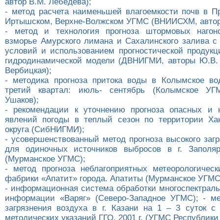
автор В.М. Лебедева);
- метод расчета наименьшей влагоемкости почв в П
Иртышском, Верхне-Волжском УГМС (ВНИИСХМ, автор 
- метод и технология прогноза штормовых нагон
взморье Амурского лимана и Сахалинского залива с
условий и использованием прогностической продукц
гидродинамической модели (ДВНИГМИ, авторы Ю.В.
Вербицкая);
- методика прогноза притока воды в Колымское в
третий квартал: июль- сентябрь (Колымское УГ
Ушаков);
- рекомендации к уточнению прогноза опасных и 
явлений погоды в теплый сезон по территории Ха
округа (СибНИГМИ);
- усовершенствованный метод прогноза высокого заг
для одиночных источников выбросов в г. Заполяр
(Мурманское УГМС);
- метод прогноза неблагоприятных метеорологичес
фабрики «Апатит» города. Апатиты (Мурманское УГМС
- информационная система обработки многоспектраль
информации «Варяг» (Северо-Западное УГМС); - ме
загрязнения воздуха в г. Казани на 1 – 3 суток с
методических указаний ГГО, 2001 г. (УГМС Республики 