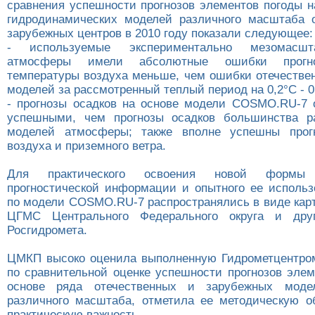
сравнения успешности прогнозов элементов погоды н
гидродинамических моделей различного масштаба 
зарубежных центров в 2010 году показали следующее:
- используемые экспериментально мезомасш
атмосферы имели абсолютные ошибки прогн
температуры воздуха меньше, чем ошибки отечестве
моделей за рассмотренный теплый период на 0,2°С - 0
- прогнозы осадков на основе модели COSMO.RU-7 
успешными, чем прогнозы осадков большинства р
моделей атмосферы; также вполне успешны прог
воздуха и приземного ветра.
Для практического освоения новой формы 
прогностической информации и опытного ее использ
по модели COSMO.RU-7 распространялись в виде карт
ЦГМС Центрального Федерального округа и дру
Росгидромета.
ЦМКП высоко оценила выполненную Гидрометцентро
по сравнительной оценке успешности прогнозов элем
основе ряда отечественных и зарубежных моде
различного масштаба, отметила ее методическую о
практическую важность.