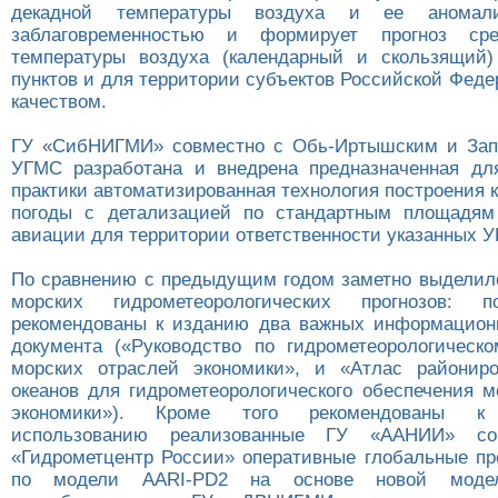
декадной температуры воздуха и ее анома
заблаговременностью и формирует прогноз сре
температуры воздуха (календарный и скользящий)
пунктов и для территории субъектов Российской Фед
качеством.
ГУ «СибНИГМИ» совместно с Обь-Иртышским и Зап
УГМС разработана и внедрена предназначенная дл
практики автоматизированная технология построения 
погоды с детализацией по стандартным площадям
авиации для территории ответственности указанных 
По сравнению с предыдущим годом заметно выделил
морских гидрометеорологических прогнозов: п
рекомендованы к изданию два важных информацион
документа («Руководство по гидрометеорологическ
морских отраслей экономики», и «Атлас районир
океанов для гидрометеорологического обеспечения м
экономики»). Кроме того рекомендованы к 
использованию реализованные ГУ «ААНИИ» с
«Гидрометцентр России» оперативные глобальные пр
по модели AARI-PD2 на основе новой моде