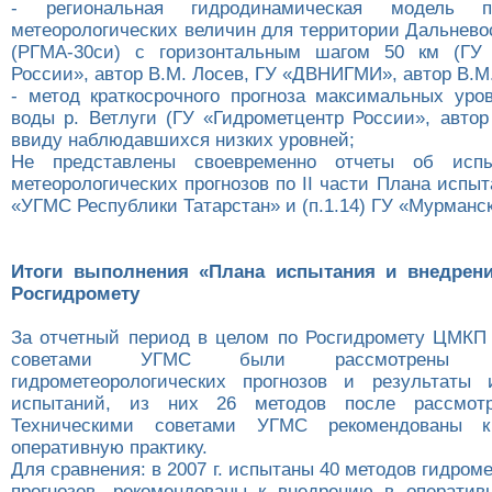
- региональная гидродинамическая модель п
метеорологических величин для территории Дальнево
(РГМА-30си) с горизонтальным шагом 50 км (ГУ 
России», автор В.М. Лосев, ГУ «ДВНИГМИ», автор В.М.
- метод краткосрочного прогноза максимальных уро
воды р. Ветлуги (ГУ «Гидрометцентр России», автор
ввиду наблюдавшихся низких уровней;
Не представлены своевременно отчеты об испы
метеорологических прогнозов по II части Плана испыта
«УГМС Республики Татарстан» и (п.1.14) ГУ «Мурманс
Итоги выполнения «Плана испытания и внедрен
Росгидромету
За отчетный период в целом по Росгидромету ЦМКП
советами УГМС были рассмотрены 
гидрометеорологических прогнозов и результаты 
испытаний, из них 26 методов после рассмо
Техническими советами УГМС рекомендованы 
оперативную практику.
Для сравнения: в 2007 г. испытаны 40 методов гидром
прогнозов, рекомендованы к внедрению в оператив