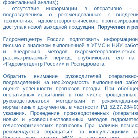
фронтальный анализ);
- отсутствие информации в оперативно – пр
подразделениях о рекомендованных к внедре
технологиях гидрометеорологического прогнозирован
доступа к новой выходной продукции.
Поручения и р
Гидрометцентру России подготовить информационн
письмо с анализом выполненной в УГМС и НИУ рабо
и внедрению методов гидрометеорологических
рассматриваемый период, опубликовать его на
«Гидрометцентр России» и Росгидромета.
Обратить внимание руководителей оперативно-п
подразделений на необходимость выполнения рабо
оценке успешности прогнозов погоды. При обобще
оперативных испытаний, в том числе проведенных 
руководствоваться методиками и рекомендаци
нормативных документов, в частности РД 52.27.284-
указания. Проведение производственных (операти
новых и усовершенствованных методов гидрометео
гелиогеофизических прогнозов» При наличии возни
рекомендуется обращаться за консультациями в
России или другие НИУ в соответствии с на