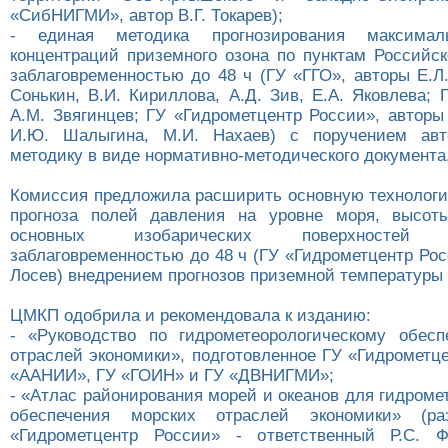
«СибНИГМИ», автор В.Г. Токарев);
- единая методика прогнозирования максимал
концентраций приземного озона по пунктам Российс
заблаговременностью до 48 ч (ГУ «ГГО», авторы Е.Л.
Сонькин, В.И. Кириллова, А.Д. Зив, Е.А. Яковлева;
А.М. Звягинцев; ГУ «Гидрометцентр России», авторы
И.Ю. Шалыгина, М.И. Нахаев) с поручением ав
методику в виде нормативно-методического документа
Комиссия предложила расширить основную технологи
прогноза полей давления на уровне моря, высоты
основных изобарических поверхносте
заблаговременностью до 48 ч (ГУ «Гидрометцентр Рос
Лосев) внедрением прогнозов приземной температуры 
ЦМКП одобрила и рекомендовала к изданию:
- «Руководство по гидрометеорологическому обес
отраслей экономики», подготовленное ГУ «Гидрометц
«ААНИИ», ГУ «ГОИН» и ГУ «ДВНИГМИ»;
- «Атлас районирования морей и океанов для гидроме
обеспечения морских отраслей экономики» (ра
«Гидрометцентр России» - ответственный Р.С. Ф