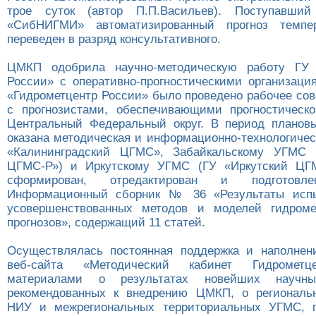
трое суток (автор П.П.Васильев). Поступавши
«СибНИГМИ» автоматизированный прогноз темпе
переведен в разряд консультативного.
ЦМКП одобрила научно-методическую работу ГУ 
России» с оперативно-прогностическими организация
«Гидрометцентр России» было проведено рабочее со
с прогнозистами, обеспечивающими прогностическ
Центральный Федеральный округ. В период планов
оказана методическая и информационно-технологиче
«Калининградский ЦГМС», Забайкальскому УГМС 
ЦГМС-Р») и Иркутскому УГМС (ГУ «Иркутский ЦГМ
сформирован, отредактирован и подготов
Информационный сборник № 36 «Результаты исп
усовершенствованных методов и моделей гидромет
прогнозов», содержащий 11 статей.
Осуществлялась постоянная поддержка и наполнен
веб-сайта «Методический кабинет Гидрометц
материалами о результатах новейших научны
рекомендованных к внедрению ЦМКП, о региональн
НИУ и межрегиональных территориальных УГМС, 