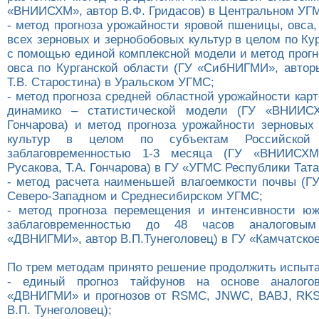
«ВНИИСХМ», автор В.Ф. Гридасов) в Центральном УГ
- метод прогноза урожайности яровой пшеницы, овса,
всех зерновых и зернобобовых культур в целом по Ку
с помощью единой комплексной модели и метод прогн
овса по Курганской области (ГУ «СибНИГМИ», авторы
Т.В. Старостина) в Уральском УГМС;
- метод прогноза средней областной урожайности кар
динамико – статистической модели (ГУ «ВНИИСХ
Гончарова) и метод прогноза урожайности зерновых
культур в целом по субъектам Российской
заблаговременностью 1-3 месяца (ГУ «ВНИИСХМ
Русакова, Т.А. Гончарова) в ГУ «УГМС Республики Тата
- метод расчета наименьшей влагоемкости почвы (
Северо-Западном и Среднесибирском УГМС;
- метод прогноза перемещения и интенсивности ю
заблаговременностью до 48 часов аналоговы
«ДВНИГМИ», автор В.П.Тунеголовец) в ГУ «Камчатско
По трем методам принято решение продолжить испыта
- единый прогноз тайфунов на основе аналого
«ДВНИГМИ» и прогнозов от RSMC, JNWC, BABJ, RKS
В.П. Тунеголовец);