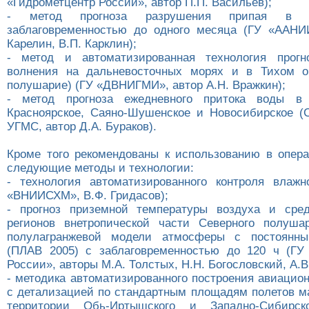
«Гидрометцентр России», автор П.П. Васильев);
- метод прогноза разрушения припая в 
заблаговременностью до одного месяца (ГУ «ААНИ
Карелин, В.П. Карклин);
- метод и автоматизированная технология прогн
волнения на дальневосточных морях и в Тихом ок
полушарие) (ГУ «ДВНИГМИ», автор А.Н. Вражкин);
- метод прогноза ежедневного притока воды в
Красноярское, Саяно-Шушенское и Новосибирское (
УГМС, автор Д.А. Бураков).
Кроме того рекомендованы к использованию в опера
следующие методы и технологии:
- технология автоматизированного контроля влаж
«ВНИИСХМ», В.Ф. Гридасов);
- прогноз приземной температуры воздуха и сред
регионов внетропической части Северного полуш
полулагранжевой модели атмосферы с постоянн
(ПЛАВ 2005) с заблаговременностью до 120 ч (ГУ
России», авторы М.А. Толстых, Н.Н. Богословский, А.В
- методика автоматизированного построения авиацио
с детализацией по стандартным площадям полетов м
территории Обь-Иртышского и Западно-Сибирс