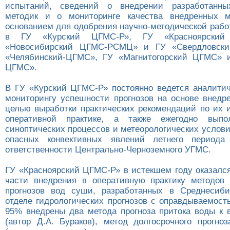
испытаний, сведений о внедрении разработанны
методик и о мониторинге качества внедренных м
основанием для одобрения научно-методической рабо
в ГУ «Курский ЦГМС-Р», ГУ «Красноярский
«Новосибирский ЦГМС-РСМЦ» и ГУ «Свердловски
«Челябинский-ЦГМС», ГУ «Магнитогорский ЦГМС» 
ЦГМС».
В ГУ «Курский ЦГМС-Р» постоянно ведется аналитич
мониторингу успешности прогнозов на основе внедр
целью выработки практических рекомендаций по их 
оперативной практике, а также ежегодно выпо
синоптических процессов и метеорологических услов
опасных конвективных явлений летнего периода
ответственности Центрально-Черноземного УГМС.
ГУ «Красноярский ЦГМС-Р» в истекшем году оказал
части внедрения в оперативную практику методов 
прогнозов вод суши, разработанных в Среднесиб
отделе гидрологических прогнозов с оправдываемост
95% внедрены два метода прогноза притока воды к
(автор Д.А. Бураков), метод долгосрочного прогно