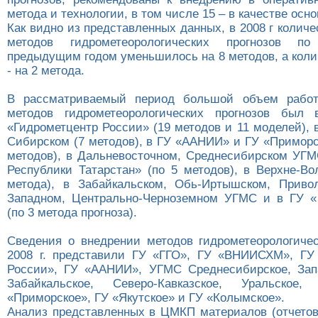
метода и технологии, в том числе 15 – в качестве осн
Как видно из представленных данных, в 2008 г колич
методов гидрометеорологических прогнозов п
предыдущим годом уменьшилось на 8 методов, а коли
- на 2 метода.
В рассматриваемый период большой объем рабо
методов гидрометеорологических прогнозов был
«Гидрометцентр России» (19 методов и 11 моделей),
Сибирском (7 методов), в ГУ «ААНИИ» и ГУ «Приморс
методов), в Дальневосточном, Среднесибирском УГ
Республики Татарстан» (по 5 методов), в Верхне-В
метода), в Забайкальском, Обь-Иртышском, Приво
Западном, Центрально-Черноземном УГМС и в ГУ «
(по 3 метода прогноза).
Сведения о внедрении методов гидрометеорологичес
2008 г. представили ГУ «ГГО», ГУ «ВНИИСХМ», ГУ
России», ГУ «ААНИИ», УГМС Среднесибирское, Зап
Забайкальское, Северо-Кавказское, Уральско
«Приморское», ГУ «Якутское» и ГУ «Колымское».
Анализ представленных в ЦМКП материалов (отчетов