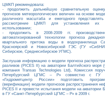
ЦМКП рекомендовала:
- продолжить дальнейшую сравнительную оценку
прогнозов метеорологических величин на основе мод
различного масштаба и ежегодного представлять
рассмотрение ЦМКП для установления их п
использовании;
- продолжить в 2008-2009 гг. производствен
автоматизированной технологии прогноза декадно
квартального притока воды в водохранилища Са
Красноярской и Новосибирской ГЭС (ГУ «СибНИ
Сибирское, Среднесибирское УГМС).
Заслушав информацию о модели прогноза распростр
разливов (PICES II) на акватории Балтийского моря (
компания Transas Technologies Ltd), Комиссия пору
Петербургский ЦГМС – Р» совместно с ГУ
«Гидрометцентр России» подготовить програ
(верификации) модели прогнозов распространения не
PICES II и провести испытания модели на акватории 
в ГУ «Санкт-Петербургский ЦГМС – Р» в 2009 г.