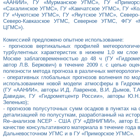
«ААНИИ», ГУ «Мурманское УГМС», ГУ «Приморс
«Сахалинское УГМС», ГУ «Камчатское УГМС», ГУ «К
ГУ «Чукотское УГМС», ГУ «Якутское УГМС», Северо
Северо-Кавказское УГМС, Северное УГМС, ФГУ «К
ЦГМС»).
Комиссией предложено опытное использование:
- прогнозов вертикальных профилей метеорологич
турбулентных характеристик в нижнем 1,0 км слое
Москве заблаговременностью до 48 ч (ГУ «Гидроме
автор Л.В. Беркович) в течение 2009 г. с целью оце
полезности метода прогноза в различных метеорологи
- оперативных глобальных прогнозов волнения по мо
использованием новой модели атмосферы в Гидром
(ГУ «ААНИИ», авторы И.Д. Лавренов, В.И. Дымов, Т.А
Давидан, ГУ «Гидрометцентр России», авторы Ю.Н.
Зеленько);
- прогнозов полусуточных сумм осадков в пунктах на с
детализацией по полусуткам, разработанный на исто
Re–анализов NCEP - США (ГУ «ДВНИГМИ», автор Е.
качестве консультативного материала в течение года 
Дальневосточном УГМС и в ГУ «Приморское УГМС».