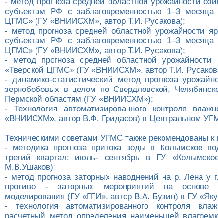
- метод прогноза средней областной урожайности оз
субъектам РФ с заблаговременностью 1–3 месяца 
ЦГМС» (ГУ «ВНИИСХМ», автор Т.И. Русакова);
- метод прогноза средней областной урожайности яр
субъектам РФ с заблаговременностью 1–3 месяца 
ЦГМС» (ГУ «ВНИИСХМ», автор Т.И. Русакова);
- метод прогноза средней областной урожайности
«Тверской ЦГМС» (ГУ «ВНИИСХМ», автор Т.И. Русаков
- динамико-статистический метод прогноза урожайн
зернобобовых в целом по Свердловской, Челябинско
Пермской областям (ГУ «ВНИИСХМ»);
- Технология автоматизированного контроля влаж
«ВНИИСХМ», автор В.Ф. Гридасов) в Центральном УГ
Техническими советами УГМС также рекомендованы к 
- методика прогноза притока воды в Колымское в
третий квартал: июль- сентябрь в ГУ «Колымско
М.В.Ушаков);
- метод прогноза заторных наводнений на р. Лена у г
противо - заторных мероприятий на основе ги
моделирования (ГУ «ГГИ», автор В.А. Бузин) в ГУ «Як
- технология автоматизированного контроля вла
расчетный метод определения наименьшей влагоемк