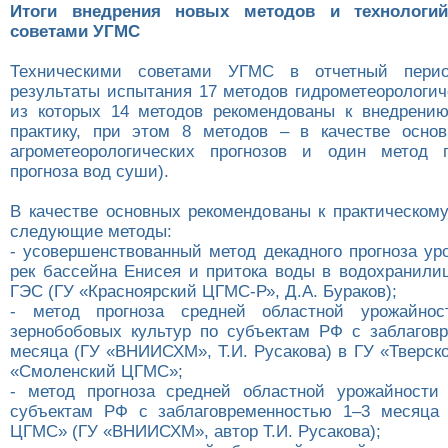
Итоги внедрения новых методов и технологий
советами УГМС
Техническими советами УГМС в отчетный перио
результаты испытания 17 методов гидрометеорологич
из которых 14 методов рекомендованы к внедрени
практику, при этом 8 методов – в качестве осно
агрометеорологических прогнозов и один метод г
прогноза вод суши).
В качестве основных рекомендованы к практическом
следующие методы:
- усовершенствованный метод декадного прогноза ур
рек бассейна Енисея и притока воды в водохранили
ГЭС (ГУ «Красноярский ЦГМС-Р», Д.А. Бураков);
- метод прогноза средней областной урожайно
зернобобовых культур по субъектам РФ с заблагов
месяца (ГУ «ВНИИСХМ», Т.И. Русакова) в ГУ «Тверск
«Смоленский ЦГМС»;
- метод прогноза средней областной урожайности
субъектам РФ с заблаговременностью 1–3 месяца 
ЦГМС» (ГУ «ВНИИСХМ», автор Т.И. Русакова);