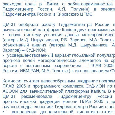
расходов воды р. Вятки с заблаговременностью
Гидрометцентр России, А.Я. Полунин) в операт
Гидрометцентра России и Кировского ЦГМС.
ЦМКП одобрила работу Гидрометцентра России 
вычислительной платформе Itanium двух программных
• новую систему усвоения данных метеорологичес
(авторы М.Д. Цырульников, Р.Б. Зарипов, М.А. Толстых
объективный анализ (авторы М.Д. Цырульников, А.
Зарипов) – СУД-ИОИ;
• усовершенствованный вариант глобальной полулаг
прогноза полей метеорологических элементов на с
версии с постоянным разрешением – ПЛАВ 2005 
России, ИВМ РАН, М.А. Толстых) с использованием С
Комиссия считает целесообразным внедрение програм
ПЛАВ 2005 и программного комплекса СУД-ИОИ по 
АСООИ для вычислительной платформы Itanium. В 
ЦМКП рекомендовала Гидрометцентру России 
прогностической продукции модели ПЛАВ 2005 в пр
научных подразделениях Гидрометцентра России с це
• выполнения дополнительной синоптико-статист