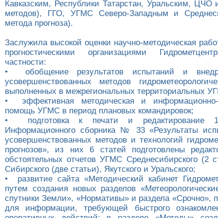
Кавказским, Республики Татарстан, Уральским, ЦЧО 
методов), ГГО, УГМС Северо-Западным и Среднес
метода прогноза).
Заслужила высокой оценки научно-методическая рабо
прогностическими организациями Гидрометцен
частности:
• обобщение результатов испытаний и внед
усовершенствованных методов гидрометеорологиче
выполненных в межрегиональных территориальных У
• эффективная методическая и информационно-т
помощь УГМС в период плановых командировок;
• подготовка к печати и редактирование 
Информационного сборника № 33 «Результаты исп
усовершенствованных методов и технологий гидроме
прогнозов», из них 6 статей подготовлены редак
обстоятельных отчетов УГМС Среднесибирского (2 ст
Сибирского (две статьи), Якутского и Уральского;
• развитие сайта «Методический кабинет Гидроме
путем создания новых разделов «Метеорологически
спутники Земли», «Нормативы» и раздела «Срочно», 
для информации, требующей быстрого ознакомле
оперативных действий; в разделе «Методы» соз