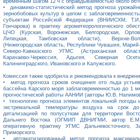
временным шагом 12 ч с оправдываемостью около 86
• динамико-статистический метод прогноза урожайн
зернобобовых культур в целом с заблаговременность
субъектам Российской Федерации (ВНИИСХМ, Т.И. 
Гончарова) в практику агрометеорологического обе
ЦЧО (Курская, Воронежская, Белгородская, Орлов
Липецкая, Тамбовская области), Верхне-В
(Нижегородская область, Республики Чувашия, Марий
Северо-Кавказского УГМС (Астраханская облас
Карачаево-Черкессия, Адыгея, Северная О
Калининградского, Ивановского и Калужского.
Комиссия также одобрила и рекомендовала к внедрен
• метод прогноза сроков очищения ото льда устье
бассейна Карского моря заблаговременностью до 1 м
прогностической работы ААНИИ (авторы Ю.В. Налимов,
• технологию прогноза элементов локальной погоды 
экстремальной температуры воздуха на срок д
детализацией по полусуткам для территории Вост
Дальнего Востока (ОГМИП ДВНИГМИ, автор Е.М.
оперативную практику УГМС Дальневосточного, За
Приморского.
• автоматизированный метод прогноза максимал