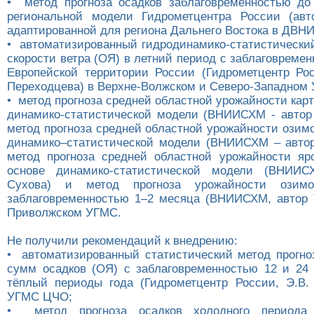
• метод прогноза осадков заблаговременностью до
региональной модели Гидрометцентра России (авт
адаптированной для региона Дальнего Востока в ДВН
• автоматизированный гидродинамико-статистический
скорости ветра (ОЯ) в летний период с заблаговремен
Европейской территории России (Гидрометцентр Рос
Переходцева) в Верхне-Волжском и Северо-Западном
• метод прогноза средней областной урожайности кар
динамико-статистической модели (ВНИИСХМ - автор Т
метод прогноза средней областной урожайности озим
динамико–статистической модели (ВНИИСХМ – автор 
метод прогноза средней областной урожайности яр
основе динамико-статистической модели (ВНИИС
Сухова) и метод прогноза урожайности ози
заблаговременностью 1–2 месяца (ВНИИСХМ, автор Т
Приволжском УГМС.
Не получили рекомендаций к внедрению:
• автоматизированный статистический метод прогно
сумм осадков (ОЯ) с заблаговременностью 12 и 24
тёплый периоды года (Гидрометцентр России, Э.В.
УГМС ЦЧО;
• метод прогноза осадков холодного периода 