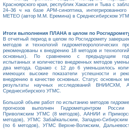
Красноярского края, республик Хакасия и Тыва с заб
24–36 ч на базе АРМ-синоптика, интегрированног
МЕТЕО (автор М.М. Еремина) в Среднесибирском УГМ
Итоги выполнения ПЛАНА в целом по Росгидромет
В отчетный период в целом по Росгидромету заверше
методов и технологий гидрометеорологических пр
рекомендованы к внедрению 18 методов и технологий
основных). По сравнению с предыдущим год
испытанных и количество внедренных методов умен
два метода. Однако с 12 до 6 уменьшилось колич
имеющих высокие показатели успешности и рек
внедрению в качестве основных. Статус основных м
результаты научных исследований ВНИИСХМ
Среднесибирского УГМС.
Большой объем работ по испытанию методов гидроме
прогнозов выполнен Гидрометцентром России 
Приволжским УГМС (8 методов), ААНИИ и Приморс
методов), УГМС Забайкальским, Западно-Сибирски
(по 6 методов), УГМС Верхне-Волжским, Дальневос