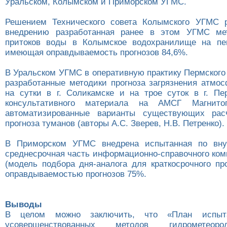
Уральском, Колымском и Приморском УГМС.
Решением Технического совета Колымского УГМС р
внедрению разработанная ранее в этом УГМС мет
притоков воды в Колымское водохранилище на пен
имеющая оправдываемость прогнозов 84,6%.
В Уральском УГМС в оперативную практику Пермског
разработанные методики прогноза загрязнения атмос
на сутки в г. Соликамске и на трое суток в г. Пе
консультативного материала на АМСГ Магнитог
автоматизированные варианты существующих рас
прогноза туманов (авторы А.С. Зверев, Н.В. Петренко).
В Приморском УГМС внедрена испытанная по вну
среднесрочная часть информационно-справочного ком
(модель подбора дня-аналога для краткосрочного пр
оправдываемостью прогнозов 75%.
Выводы
В целом можно заключить, что «План испы
усовершенствованных методов гидрометеор