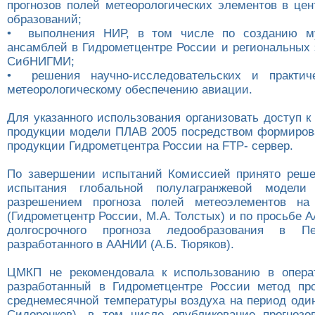
прогнозов полей метеорологических элементов в цен
образований;
• выполнения НИР, в том числе по созданию м
ансамблей в Гидрометцентре России и региональных 
СибНИГМИ;
• решения научно-исследовательских и практич
метеорологическому обеспечению авиации.
Для указанного использования организовать доступ к
продукции модели ПЛАВ 2005 посредством формиров
продукции Гидрометцентра России на FTP- сервер.
По завершении испытаний Комиссией принято реше
испытания глобальной полулагранжевой модели
разрешением прогноза полей метеоэлементов н
(Гидрометцентр России, М.А. Толстых) и по просьбе
долгосрочного прогноза ледообразования в Пе
разработанного в ААНИИ (А.Б. Тюряков).
ЦМКП не рекомендовала к использованию в операт
разработанный в Гидрометцентре России метод пр
среднемесячной температуры воздуха на период один
Сидоренков), в том числе опубликование прогнозо