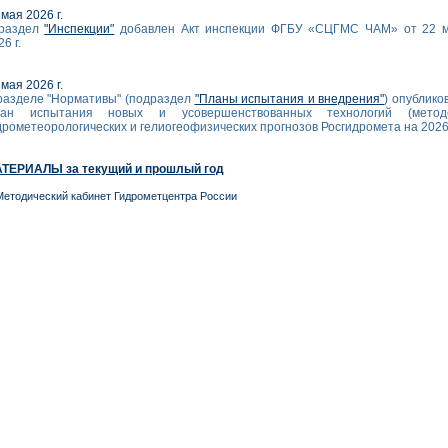
 мая 2026 г.
раздел
"Инспекции"
добавлен Акт инспекции ФГБУ «СЦГМС ЧАМ» от 22 
6 г.
 мая 2026 г.
разделе "Нормативы" (подраздел
"Планы испытания и внедрения"
) опублико
ан испытания новых и усовершенствованных технологий (метод
дрометеорологических и гелиогеофизических прогнозов Росгидромета на 2026 
ТЕРИАЛЫ за текущий и прошлый год
Методический кабинет Гидрометцентра России