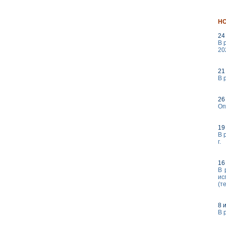
Н
24
В 
20
21
В 
26
Оп
19
В 
г.
16
В 
ис
(т
8 
В 