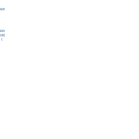
мая
ван
ов)
г.