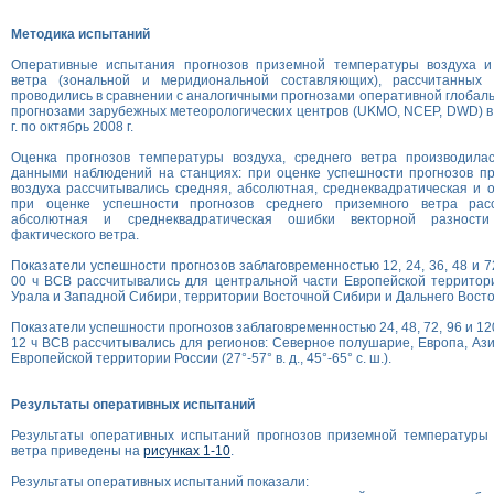
Методика испытаний
Оперативные испытания прогнозов приземной температуры воздуха и
ветра (зональной и меридиональной составляющих), рассчитанных
проводились в сравнении с аналогичными прогнозами оперативной глобаль
прогнозами зарубежных метеорологических центров (UKMO, NCEP, DWD) в
г. по октябрь 2008 г.
Оценка прогнозов температуры воздуха, среднего ветра производила
данными наблюдений на станциях: при оценке успешности прогнозов п
воздуха рассчитывались средняя, абсолютная, среднеквадратическая и 
при оценке успешности прогнозов среднего приземного ветра расс
абсолютная и среднеквадратическая ошибки векторной разности
фактического ветра.
Показатели успешности прогнозов заблаговременностью 12, 24, 36, 48 и 7
00 ч ВСВ рассчитывались для центральной части Европейской территор
Урала и Западной Сибири, территории Восточной Сибири и Дальнего Восто
Показатели успешности прогнозов заблаговременностью 24, 48, 72, 96 и 120
12 ч ВСВ рассчитывались для регионов: Северное полушарие, Европа, Ази
Европейской территории России (27°-57° в. д., 45°-65° с. ш.).
Результаты оперативных испытаний
Результаты оперативных испытаний прогнозов приземной температуры 
ветра приведены на
рисунках 1-10
.
Результаты оперативных испытаний показали: