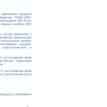
 приземного среднего
 моделью ПЛАВ–2005,
ной модели Т85L31 и с
 период с ноября 2007
сь путем сравнения с
риземной температуры
относительной ошибки;
читывались средняя,
 прогностического и
2 ч по исходному сроку
ии России, территории
ка.
 ч, по исходному сроку
я и центральная часть
воздуха и приземного