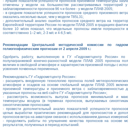
- лучшие показатели успешности прогнозов приземной температуры забла
отмечены у модели на большинстве рассматриваемых территорий у
заблаговременности прогнозов 96 ч и более - у модели ПЛАВ 2005;
- в среднем показатели успешности прогнозов среднего приземного вет
оказались несколько выше, чем у модели Т85L31;
- дополнительный анализ ошибок прогнозов среднего ветра на террито
Европейской территории России по модели ПЛАВ 2005 в градациях фактичес
более 10 м/сек показал, что модельные прогнозы имели погрешности в
соответственно 1–2 м/с, 2-3 м/с и 4-6,5 м/с.
Рекомендации Центральной методической комиссии по гидром
гелиогеофизическим прогнозам от 2 апреля 2009 г.:
Одобрить работу, выполненную в ГУ «Гидрометцентр России» по 
полулагранжевой конечно-разностной модели ПЛАВ 2005 прогноза пол
величин в свободной атмосфере и характеристик приземной погоды с испо
усвоения почвенных переменных.
Рекомендовать ГУ «Гидрометцентр России»:
- расширить внедренную технологию прогноза полей метеорологических
атмосфере и осадков на основе глобальной модели ПЛАВ 2005 включе
приземной температуры и приземного ветра с заблаговременностью 
указанные прогнозы на веб-сайте ГУ «Гидрометцентр России»;
- рассмотреть возможность выпуска прогнозов минимальной и мак
температуры воздуха (в терминах прогнозов, выпускаемых синоптика
синоптическими прогнозами;
- провести дополнительный анализ показателей успешности прогнозо
целью выработки практических рекомендаций для прогнозистов и допо
прогнозов ветра на акватории океанов с использованием данных измерени
- продолжить работы по улучшению качества прогнозов на основе м
результатов, полученных в период испытаний.