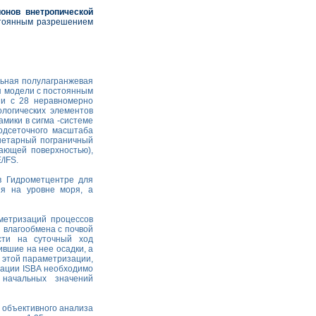
онов внетропической
тоянным разрешением
льная полулагранжевая
я модели с постоянным
 и с 28 неравномерно
ологических элементов
мики в сигма -системе
одсеточного масштаба
анетарный пограничный
лающей поверхностью),
/IFS.
в Гидрометцентре для
ия на уровне моря, а
метризаций процессов
 влагообмена с почвой
сти на суточный ход
ившие на нее осадки, а
 этой параметризации,
зации ISBA необходимо
 начальных значений
 объективного анализа