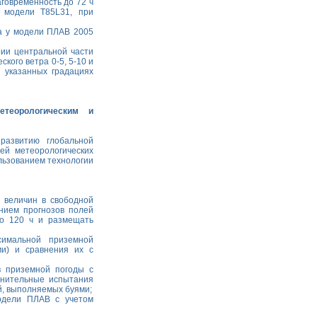
говременность до 72 ч
 модели Т85L31, при
ра у модели ПЛАВ 2005
рии центральной части
кого ветра 0-5, 5-10 и
 указанных градациях
етеорологическим и
развитию глобальной
ей метеорологических
льзованием технологии
 величин в свободной
нием прогнозов полей
до 120 ч и размещать
симальной приземной
ми) и сравнения их с
в приземной погоды с
лнительные испытания
й, выполняемых буями;
одели ПЛАВ с учетом