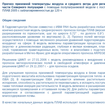
Прогноз приземной температуры воздуха и среднего ветра для реги
части Северного полушария
с помощью полулагранжевой модели с пос
ПЛАВ 2005 с заблаговременностью до 120 ч
Общие сведения
В Гидрометцентре России совместно с ИВМ РАН была разработана глоба
конечно-разностная модель среднесрочного прогноза погоды ПЛАВ (верси
разрешением по горизонтали, шаг по широте 0,72° , по долготе 0,9°)
расположенными уровнями по вертикали) [1, 2]. Прогноз полей метеор
осуществлялся с помощью численного решения уравнений гидротермодина
координат на сфере. В модель включены параметризации процессов п
(коротко- и длинноволновая радиация, глубокая и мелкая конвекция, пл
слой, торможение гравитационных волн, тепло- и влагообмен с подсти
разработанные в Метео-Франс для модели оперативного прогноза ARPEGE
Решением ЦМКП от 27.01.2006 г. модель рекомендована к внедрению 
прогноза метеорологических полей в свободной атмосфере и давлен
решением ЦМКП от 29.11.2007 г. – для прогноза осадков.
Для улучшения прогноза приземной температуры воздуха в блоке пара
подсеточного масштаба использована параметризация процессов тепло- и
ISBA [3]. В параметризации ISBA учитывается влияние растительно
испарения, способность растительности перехватывать и испарять поступ
также тепловая инерция растительности. В модель включено и расширение
касающиеся промерзания и оттаивания почвы [4]. Для работы параметри
корректное и согласованное с данной параметризацией задание
влагосодержания почвы.
В качестве начальных данных модель ПЛАВ использует поля оперативного