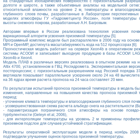
на стандартных изобарических поверхностях с горизонтальным разреше
долготе и широте, а также объективные анализы на модельной сетке
относительной влажности на уровне 2 м, температуры и влагосодержа
глубинного слоев почвы, разработанные в Лаборатории перспективных
моделях атмосферы ГУ «Гидрометцентр России», поля температуры п
высоты снежного покрова, разработанные А.Н. Багровым.
Авторами впервые в России реализована технология усвоения поч
вариационный алгоритм усвоения приземной температуры [5].
Программный комплекс модели был распараллелен в 2006 году на основе
MPI и OpenMP, достигнута масштабируемость кода на 512 процессорах [6].
Прогностическая модель работает на сервере Xeon4b в оперативном ре
системы АСООИ и записывает выходную продукцию в базы АСООИ LAG
Xeon4b и Xeon4.
Модель ПЛАВ в различных версиях реализована в опытном режиме на н
Altix 4700, установленном в ГВЦ Росгидромета. Экспериментальная верс
постпроцессинг, с горизонтальным разрешением над Россией порядка 3
вертикали показывает параллельное ускорение около 24 на 48 вычислите
на 36 ядрах время расчета прогноза на 24 часа составляет 20 мин.
По результатам испытаний прогноза приземной температуры в модель б
изменения, направленные на повышения качества прогноза приземной 
период:
- уточнение климата температуры и влагосодержания глубинного слоя почв
- усовершенствованная схема расчета альбедо снега на растительности (Bazi
- параметризация пограничного слоя атмосферы на основе псевдо-к
турбулентности (Geleyn et al, 2006),
- для интерполяции температуры на уровень 2 м применены профили
приземном подслое для случаев устойчивой стратификации.
Результаты оперативной эксплуатации модели в период ноябрь 2008 
подтвердили улучшение оценок прогноза приземной температуры.