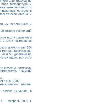
нием 1,25 градуса по
: поля температуры и
ния поверхностного и
 численных методов в
оверхности океана и
венных переменных и
 сочетания технологий
жиме под управлением
1 и LAG2 на машинах
овом вычислителе SGI
ия модели, включающая
7 км и 50 уровнями по
льных ядрах, при этом
ыли внесены некоторые
температуры в зимний
ы,
le et al, 2003),
инетической энергии
 Грачева (BLM2006) в
г. – февраль 2009 г.