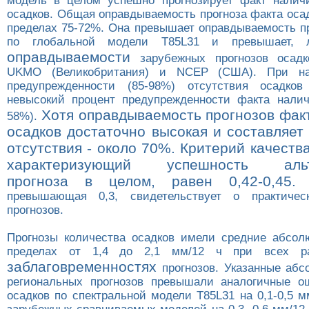
модель в целом успешно прогнозирует факт налич
осадков. Общая оправдываемость прогноза факта оса
пределах 75-72%. Она превышает оправдываемость пр
по глобальной модели Т85L31 и превышает, 
оправдываемости
зарубежных прогнозов осад
UKMO (Великобритания) и NCEP (США). При на
предупрежденности (85-98%) отсутствия осадко
невысокий процент предупрежденности факта налич
Хотя оправдываемость прогнозов фак
58%).
осадков достаточно высокая и составляет
отсутствия - около 70%. Критерий качеств
характеризующий успешность альте
прогноза в целом, равен 0,42-0,45.
Е
превышающая 0,3, свидетельствует о практичес
прогнозов.
Прогнозы количества осадков имели средние абсо
пределах от 1,4 до 2,1 мм/12 ч при всех ра
заблаговременностях
прогнозов. Указанные аб
региональных прогнозов превышали аналогичные о
осадков по спектральной модели Т85L31 на 0,1-0,5 