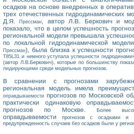
осадков на основе внедренных в оператив
трех отечественных гидродинамических мо
Д.Я.
, автор Л.В. Беркович и мо
Прессман
показало, что в целом успешность прогно
региональной модели превышала успешнос
по локальной гидродинамической модели
), была близка к успешности прогн
Прессман
Т85L31 и немного уступала успешности гидродинамич
(автор Л.В.Беркович), которые по большинству пока
лидирующими среди модельных прогнозов.
В сравнении с прогнозами зарубежн
региональная модель имела преимущес
прогнозов по Московской об
оправдываемости
практически одинаковую оправдываемос
прогнозов по Москве.
Более высоки
оправдываемости
прогнозов с осадками и 
предупрежденность случаев без осадков были у регио