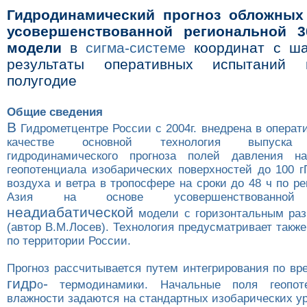
Гидродинамический прогноз обложных
усовершенствованной региональной 3
модели
в
сигма-системе
координат с ш
результаты оперативных испытаний 
полугодие
Общие сведения
В
Гидрометцентре России с 2004г. внедрена в операт
качестве основной технология выпуска р
гидродинамического прогноза полей давления н
геопотенциала изобарических поверхностей до 100 г
воздуха и ветра в тропосфере на сроки до 48 ч по р
Азия на основе усовершенствованной 3
неадиабатической
модели с горизонтальным р
(автор В.М.Лосев). Технология предусматривает также
по территории России.
Прогноз рассчитывается путем интегрирования по вр
гидр
-
термодинамики. Начальные поля геопоте
о
влажности задаются на стандартных изобарических уро