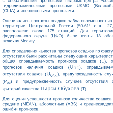
с оперативными прогнозами Гидрометцентра Росси
гидродинамическими прогнозами UKMO (Великоб
(США) и инерционными прогнозами.
Оценивались прогнозы осадков заблаговременностью 
территории Центральной России (50-61° с.ш., 27,7
расположено около 175 станций. Для территори
федерального округа (ЦФО) были взяты 18 обла
включая Москву.
Для определения качества прогнозов осадков по факт
отсутствия были рассчитаны следующие характерист
общая оправдываемость прогнозов осадков (U), о
U
ос
прогнозов наличия осадков (
), оправдываем
U
отсутствия осадков (
), предупрежденность слу
б
/ос
(Р
) и предупрежденность случаев отсутствия 
ос
Пирси-Обухова
критерий качества
(Т).
Для оценки успешности прогноза количества осадков
средние (MEAN), абсолютные (ABS) и среднеквадра
ошибки прогнозов.