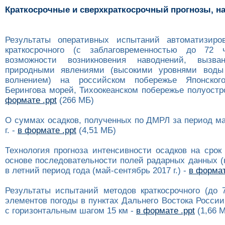
Краткосрочные и сверхкраткосрочный прогнозы, на
Результаты оперативных испытаний автоматизиро
краткосрочного (с заблаговременностью до 72 ч
возможности возникновения наводнений, вызва
природными явлениями (высокими уровнями воды
волнением) на российском побережье Японског
Берингова морей, Тихоокеанском побережье полуостр
формате .ppt
(266 МБ)
О суммах осадков, полученных по ДМРЛ за период ма
г. -
в формате .ppt
(4,51 МБ)
Технология прогноза интенсивности осадков на срок
основе последовательности полей радарных данных (
в летний период года (май-сентябрь 2017 г.) -
в формат
Результаты испытаний методов краткосрочного (до 7
элементов погоды в пунктах Дальнего Востока Росси
с горизонтальным шагом 15 км -
в формате .ppt
(1,66 