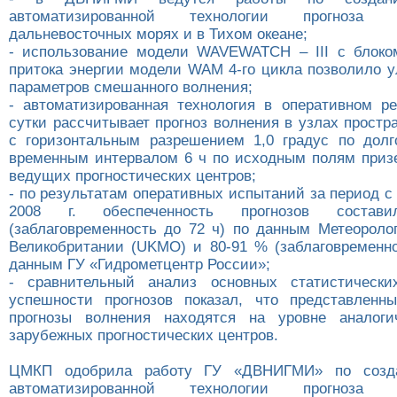
автоматизированной технологии прогноза
дальневосточных морях и в Тихом океане;
- использование модели WAVEWATCH – III с блоко
притока энергии модели WAM 4-го цикла позволило у
параметров смешанного волнения;
- автоматизированная технология в оперативном 
сутки рассчитывает прогноз волнения в узлах простр
с горизонтальным разрешением 1,0 градус по дол
временным интервалом 6 ч по исходным полям приз
ведущих прогностических центров;
- по результатам оперативных испытаний за период с
2008 г. обеспеченность прогнозов соста
(заблаговременность до 72 ч) по данным Метеоролог
Великобритании (UKMO) и 80-91 % (заблаговременно
данным ГУ «Гидрометцентр России»;
- сравнительный анализ основных статистических
успешности прогнозов показал, что представленн
прогнозы волнения находятся на уровне аналоги
зарубежных прогностических центров.
ЦМКП одобрила работу ГУ «ДВНИГМИ» по созд
автоматизированной технологии прогноза