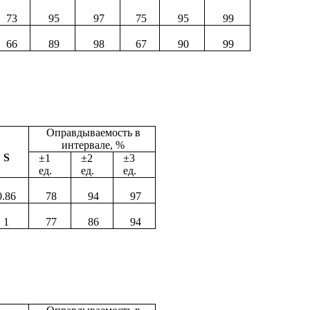
73
95
97
75
95
99
66
89
98
67
90
99
Оправдываемость в
интервале, %
S
±
1
±
2
±
3
ед.
ед.
ед.
0.
86
78
94
97
1
77
86
94