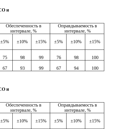
СО и
Обеспеченность в
Оправдываемость в
интервале, %
интервале, %
±
5%
±
10%
±
15%
±
5%
±
10%
±
15%
75
98
99
76
98
100
67
93
99
67
94
100
СО и
Обеспеченность в
Оправдываемость в
интервале, %
интервале, %
±
5%
±
10%
±
15%
±
5%
±
10%
±
15%