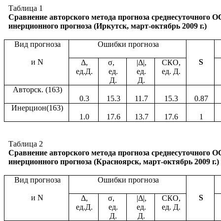
Таблица 1
Сравнение авторского метода прогноза среднесуточного О
инерционного прогноза (Иркутск, март-октябрь
2009 г
.)
Вид прогноза
Ошибки прогноза
и
N
S
Δ,
σ,
|Δ|,
СКО,
ед.Д.
ед.
ед.
ед. Д.
Д.
Д.
Авторск. (163)
0.3
15.3
11.7
15.3
0.87
Инерцион(163)
1.0
17.6
13.7
17.6
1
Таблица 2
Сравнение авторского метода прогноза среднесуточного О
инерционного прогноза (Красноярск, март-октябрь
2009 г
.)
Вид прогноза
Ошибки прогноза
и
N
S
Δ,
σ,
|Δ|,
СКО,
ед.Д.
ед.
ед.
ед. Д.
Д.
Д.