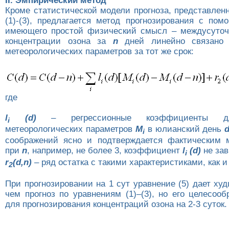
II. Эмпирический метод
Кроме статистической модели прогноза, представлен
(1)-(3), предлагается метод прогнозирования с пом
имеющего простой физический смысл – междусуточ
концентрации озона за
n
дней линейно связано 
метеорологических параметров за тот же срок:
где
l
(d)
– регрессионные коэффициенты дл
i
метеорологических параметров
M
в юлианский день
i
соображений ясно и подтверждается фактическим 
при
n
, например, не более 3, коэффициент
l
(d)
не зав
i
r
(d,n)
– ряд остатка с такими характеристиками, как 
2
При прогнозировании на 1 сут уравнение (5) дает ху
чем прогноз по уравнениям (1)–(3), но его целесоо
для прогнозирования концентраций озона на 2-3 суток.