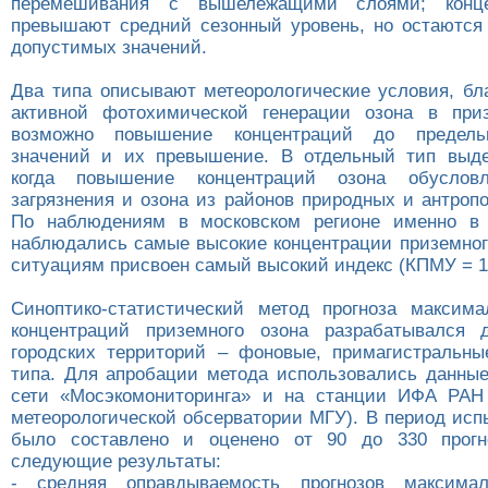
перемешивания с вышележащими слоями; конце
превышают средний сезонный уровень, но остаются
допустимых значений.
Два типа описывают метеорологические условия, бл
активной фотохимической генерации озона в при
возможно повышение концентраций до предель
значений и их превышение. В отдельный тип выде
когда повышение концентраций озона обусловл
загрязнения и озона из районов природных и антроп
По наблюдениям в московском регионе именно в 
наблюдались самые высокие концентрации приземного
ситуациям присвоен самый высокий индекс (КПМУ = 1
Синоптико-статистический метод прогноза максим
концентраций приземного озона разрабатывался 
городских территорий – фоновые, примагистральн
типа. Для апробации метода использовались данны
сети «Мосэкомониторинга» и на станции ИФА РАН 
метеорологической обсерватории МГУ). В период исп
было составлено и оценено от 90 до 330 прогн
следующие результаты:
- средняя оправдываемость прогнозов максима