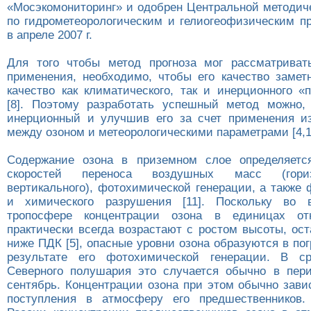
«Мосэкомониторинг» и одобрен Центральной методич
по гидрометеорологическим и гелиогеофизическим п
в апреле
2007 г.
Для того чтобы метод прогноза мог рассматриват
применения, необходимо, чтобы его качество замет
качество как климатического, так и инерционного «
[8]. Поэтому разработать успешный метод можно,
инерционный и улучшив его за счет применения и
между озоном и метеорологическими параметрами [4,1
Содержание озона в приземном слое определяетс
скоростей переноса воздушных масс (гори
вертикального), фотохимической генерации, а также
и химического разрушения [11]. Поскольку во 
тропосфере концентрации озона в единицах от
практически всегда возрастают с ростом высоты, ос
ниже ПДК [5], опасные уровни озона образуются в по
результате его фотохимической генерации. В с
Северного полушария это случается обычно в пер
сентябрь. Концентрации озона при этом обычно зави
поступления в атмосферу его предшественников.