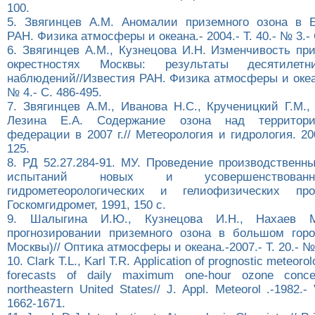
100.
5. Звягинцев А.М. Аномалии приземного озона в Е
РАН. Физика атмосферы и океана.- 2004.- Т. 40.- № 3.- 
6. Звягинцев А.М., Кузнецова И.Н. Изменчивость пр
окрестностях Москвы: результаты десятилетн
наблюдений//Известия РАН. Физика атмосферы и океана
№ 4.- С. 486-495.
7. Звягинцев А.М., Иванова Н.С., Крученицкий Г.М.,
Лезина Е.А. Содержание озона над территори
федерации в 2007 г.// Метеорология и гидрология. 20
125.
8. РД 52.27.284-91. МУ. Проведение производственн
испытаний новых и усовершенствован
гидрометеорологических и гелиофизических пр
Госкомгидромет, 1991, 150 с.
9. Шалыгина И.Ю., Кузнецова И.Н., Нахаев
прогнозировании приземного озона в большом гор
Москвы)// Оптика атмосферы и океана.-2007.- Т. 20.- № 
10. Clark T.L., Karl T.R. Application of prognostic meteorol
forecasts of daily maximum one-hour ozone concen
northeastern United States// J. Appl. Meteorol .-1982.-
1662-1671.