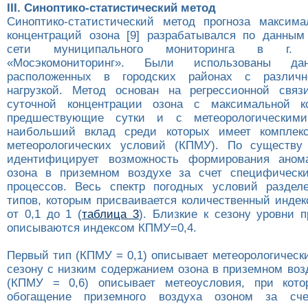
III. Синоптико-статистический метод
Синоптико-статистический метод прогноза максим
концентраций озона [9] разрабатывался по данны
сети муниципального мониторинга в г.
«Мосэкомониторинг». Были использованы да
расположенных в городских районах с различн
нагрузкой. Метод основан на регрессионной связ
суточной концентрации озона с максимальной к
предшествующие сутки и с метеорологическими
наибольший вклад среди которых имеет комплекс
метеорологических условий (КПМУ). По существу 
идентифицирует возможность формирования аном
озона в приземном воздухе за счет специфическ
процессов. Весь спектр погодных условий раздел
типов, которым присваивается количественный индек
от 0,1 до 1 (
таблица 3
). Близкие к сезону уровни 
описываются индексом КПМУ=0,4.
Первый тип (КПМУ = 0,1) описывает метеорологическ
сезону с низким содержанием озона в приземном воз
(КПМУ = 0,6) описывает метеоусловия, при кото
обогащение приземного воздуха озоном за сче