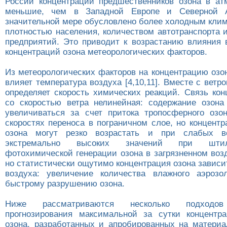
России концентрации предшественников озона в а
меньшие, чем в Западной Европе и Северной А
значительной мере обусловлено более холодным кли
плотностью населения, количеством автотранспорта
предприятий. Это приводит к возрастанию влияния
концентраций озона метеорологических факторов.
Из метеорологических факторов на концентрацию озо
влияет температура воздуха [4,10,11]. Вместе с ветр
определяет скорость химических реакций. Связь кон
со скоростью ветра нелинейная: содержание озон
увеличиваться за счет притока тропосферного оз
скоростях переноса в пограничном слое, но концент
озона могут резко возрастать и при слабых ве
экстремально высоких значений при штил
фотохимической генерации озона в загрязненном возд
но статистически ощутимо концентрация озона зависи
воздуха: увеличение количества влажного аэрозо
быстрому разрушению озона.
Ниже рассматриваются несколько подход
прогнозирования максимальной за сутки концентр
озона, разработанных и апробированных на матери