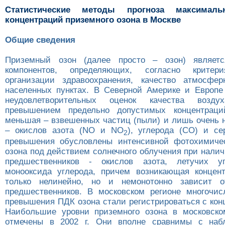
Статистические методы прогноза максимал
концентраций приземного озона в Москве
Общие сведения
Приземный озон (далее просто – озон) являет
компонентов, определяющих, согласно критер
организации здравоохранения, качество атмосфер
населенных пунктах. В Северной Америке и Европ
неудовлетворительных оценок качества возд
превышением предельно допустимых концентраци
меньшая – взвешенных частиц (пыли) и лишь очень 
– окислов азота (NO и NO
), углерода (CO) и с
2
превышения обусловлены интенсивной фотохимичес
озона под действием солнечного облучения при налич
предшественников - окислов азота, летучих у
монооксида углерода, причем возникающая концен
только нелинейно, но и немонотонно зависит о
предшественников. В московском регионе многочи
превышения ПДК озона стали регистрироваться с конца
Наибольшие уровни приземного озона в московско
отмечены в 2002 г. Они вполне сравнимы с на