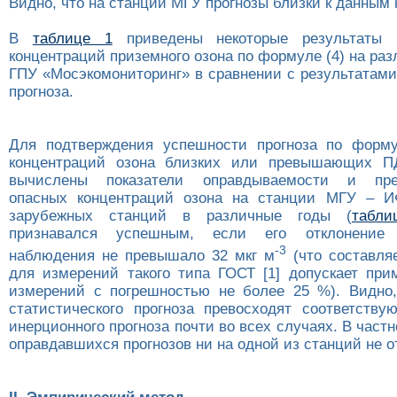
Видно, что на станции МГУ прогнозы близки к данным
В
таблице 1
приведены некоторые результаты п
концентраций приземного озона по формуле (4) на ра
ГПУ «Мосэкомониторинг» в сравнении с результатами
прогноза.
Для подтверждения успешности прогноза по форму
концентраций озона близких или превышающих П
вычислены показатели оправдываемости и пред
опасных концентраций озона на станции МГУ – 
зарубежных станций в различные годы (
табл
признавался успешным, если его отклонение 
-3
наблюдения не превышало 32 мкг м
(что составля
для измерений такого типа ГОСТ [1] допускает при
измерений с погрешностью не более 25 %). Видно,
статистического прогноза превосходят соответству
инерционного прогноза почти во всех случаях. В частн
оправдавшихся прогнозов ни на одной из станций не о